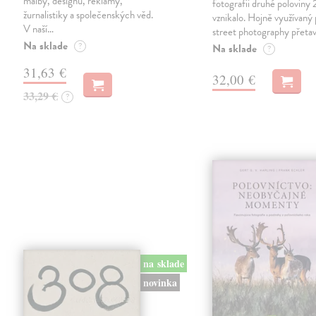
malby, designu, reklamy,
fotografii druhé poloviny 2
žurnalistiky a společenských věd.
vznikalo. Hojně využívaný 
V naší…
street photography přetav
Na sklade
?
Na sklade
?
31,63 €
32,00 €
33,29 €
?
na sklade
novinka