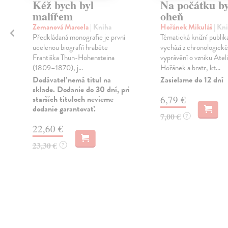
Kéž bych byl
Na počátku by
malířem
oheň
Zemanová Marcela
| Kniha
Hořánek Mikuláš
| Kn
Předkládaná monografie je první
Tématická knižní publik
ucelenou biografií hraběte
vychází z chronologick
Františka Thun-Hohensteina
vyprávění o vzniku Atel
(1809–1870), j...
Hořánek a bratr, kt...
Dodávateľ nemá titul na
Zasielame do 12 dní
sklade. Dodanie do 30 dní, pri
starších tituloch nevieme
6,79 €
dodanie garantovať.
7,00 €
?
22,60 €
23,30 €
?