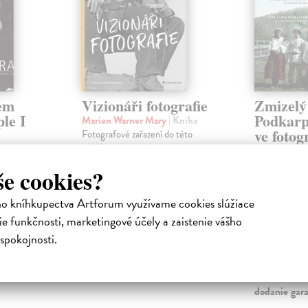
sem
Vizionáři fotografie
Zmizelý
ple I
Podkarp
Marien Warner Mary
| Kniha
ve fotog
Fotografové zařazení do této
Rudolfa
publikace jsou však nejen
a
původními tvůrci svých vlastních
(1887-1
tografa.
še cookies?
obrazů, ale ...
Babka Lukáš
Na sklade
?
Druhé vydání
ho kníhkupectva Artforum využívame cookies slúžiace
publikace pře
31,63 €
e funkčnosti, marketingové účely a zaistenie vášho
reprezentativn
rozsáhlé sbírky
spokojnosti.
33,29 €
?
Dodávateľ n
sklade. Doda
starších tit
dodanie gar