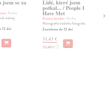
 jsem se za
Lidé, které jsem
Že
potkal... / People I
Mác
Have Met
Vik
gmar
| Kniha
fot
nok známej
Kučera Jaroslav
| Kniha
ukra
Monografie českého fotografa.
prie
o 12 dní
Zasielame do 12 dní
Na 
31,43 €
40
32,40 €
?