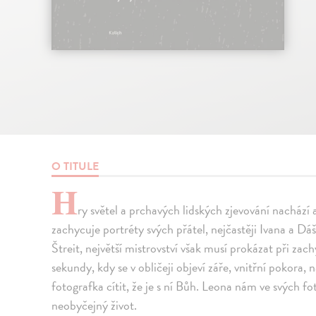
O TITULE
H
ry světel a prchavých lidských zjevování nachází a
zachycuje portréty svých přátel, nejčastěji Ivana a Dá
Štreit, největší mistrovství však musí prokázat při zac
sekundy, kdy se v obličeji objeví záře, vnitřní pokora,
fotografka cítit, že je s ní Bůh. Leona nám ve svých 
neobyčejný život.