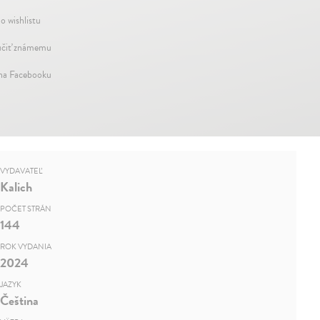
o wishlistu
čiť známemu
 na Facebooku
VYDAVATEĽ
Kalich
POČET STRÁN
144
ROK VYDANIA
2024
JAZYK
Čeština