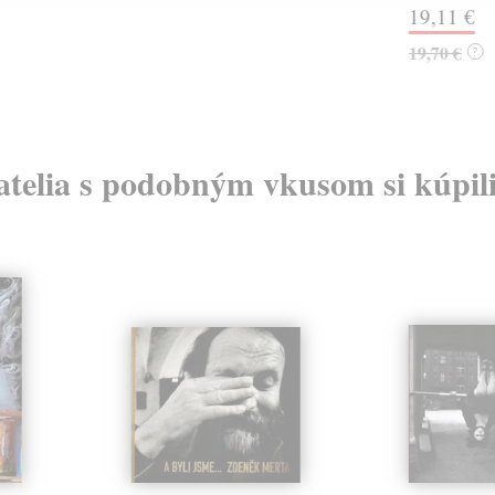
19,11 €
19,70 €
?
atelia s podobným vkusom si kúpili