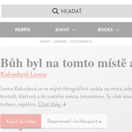
REBRÍK
KNIHY
BOOKS
KNIHY
-
UMENIE
-
FOTOGRAFIA
Bůh byl na tomto místě 
Kalvodová Leona
Leona Kalvodová se ve svých fotografiích vydala na místa, kde
kostelů, klášterů a do svatého města Jeruzaléma. Ty však slouž
tichem, napětím.
Čítať ďalej
↓
Kúpiť
na webe
Rezervovať v kníhkupectve