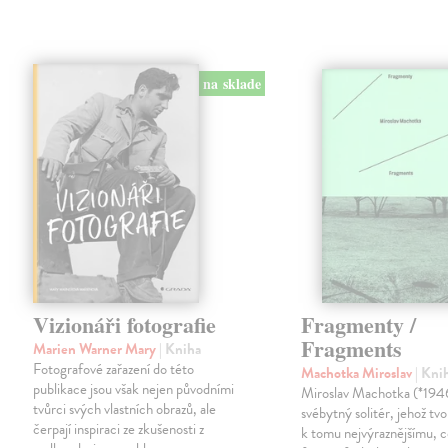
na sklade
Vizionáři fotografie
Fragmenty /
Fragments
Marien Warner Mary
| Kniha
Fotografové zařazení do této
Machotka Miroslav
| Kni
publikace jsou však nejen původními
Miroslav Machotka (*1946
tvůrci svých vlastních obrazů, ale
svébytný solitér, jehož tvo
čerpají inspiraci ze zkušenosti z
k tomu nejvýraznějšímu, c