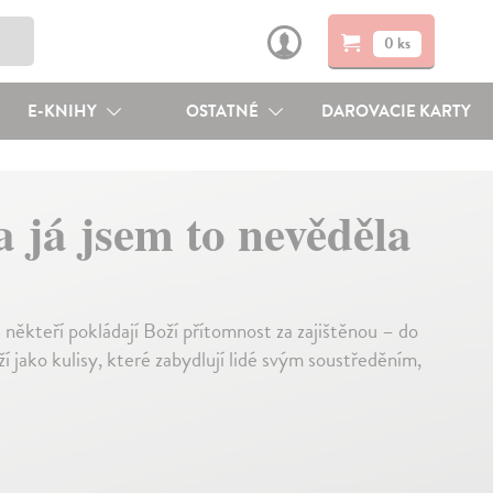
0 ks
E-KNIHY
OSTATNÉ
DAROVACIE KARTY
a já jsem to nevěděla
 někteří pokládají Boží přítomnost za zajištěnou – do
í jako kulisy, které zabydlují lidé svým soustředěním,