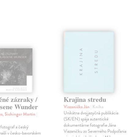
ěné zázraky /
Krajina stredu
ssene Wunder
Viazanička Ján
| Kniha
Unikátna dvojjazyčná publikácia
us, Sichinger Martin
|
(SK/EN) spája autentické
dokumentárne fotografie Jána
otograf a český
Viazaničku zo Severného Podpoľania
 našli v česko-bavorském