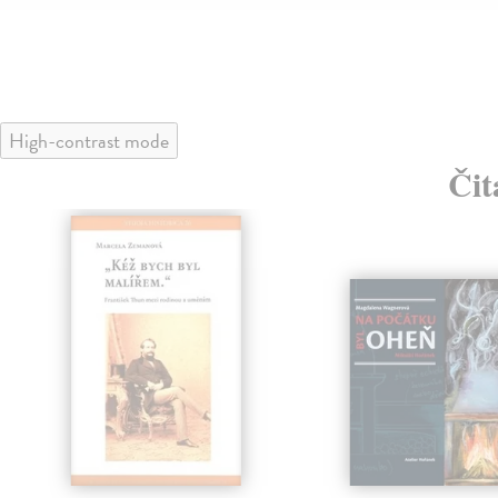
High-contrast mode
Čit