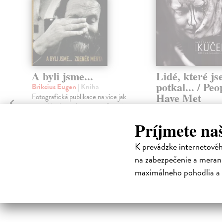
A byli jsme...
Lidé, které j
potkal... / Peo
Brikcius Eugen
| Kniha
Have Met
Fotografická publikace na více jak
420 dílech představuje ve formě
Kučera Jaroslav
| Knih
dvojportrétu tváře známých i
Monografie českého fo
Príjmete na
opom...
Zasielame do 12 dní
Zasielame do 12 dní
K prevádzke internetové
31,43 €
22,80 €
na zabezpečenie a merani
e
32,40 €
?
maximálneho pohodlia a 
23,50 €
?