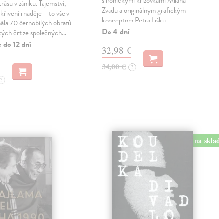
s ironickými krížovkami Milana
krásu v zániku. Tajemství,
Zvadu a originálnym grafickým
křivení i naděje – to vše v
konceptom Petra Lišku.…
ála 70 černobílých obrazů
Do 4 dní
kých črt ze společných…
 do 12 dní
32,98 €
€
34,00 €
?
?
na skla