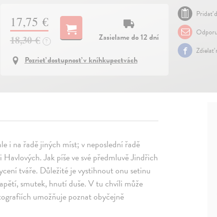
Pridať d
17,75 €
Odporu
Zasielame do 12 dní
18,30 €
?
Zdielať
Pozrieť dostupnosť v kníhkupectvách
le i na řadě jiných míst; v neposlední řadě
ši Havlových. Jak píše ve své předmluvě Jindřich
hycení tváře. Důležité je vystihnout onu setinu
 napětí, smutek, hnutí duše. V tu chvíli může
fotografiích umožňuje poznat obyčejně