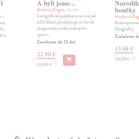
l
A byli jsme...
Narodila
bouřky
Brikcius Eugen
| Kniha
Fotografická publikace na více jak
iha
Hochová Da
420 dílech představuje ve formě
ace
Kniha spomie
dvojportrétu tváře známých i
ého
fotografky.
opom...
iéru
Zasielame d
Zasielame do 12 dní
13,68 €
22,80 €
14,10 €
?
23,50 €
?