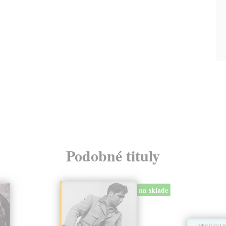
Podobné tituly
na sklade