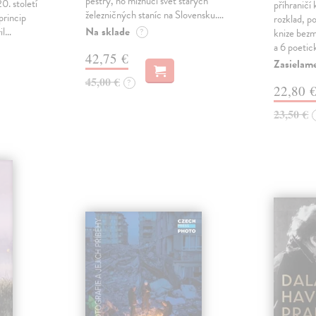
pestrý, no miznúci svet starých
0. století
příhraničí 
železničných staníc na Slovensku.…
princip
rozklad, po
Na sklade
il…
?
knize bezm
a 6 poetic
42,75 €
Zasielame
45,00 €
?
22,80 
23,50 €