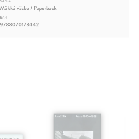
VÄZBA
Mäkká väzba / Paperback
EAN
9788070173442