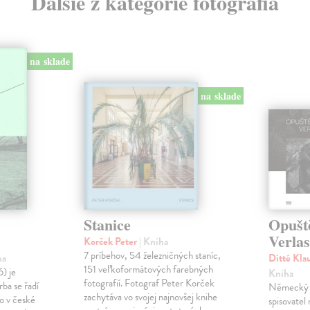
Ďalšie z kategórie fotografia
na sklade
na sklade
Stanice
Opušt
Verla
Korček Peter
| Kniha
7 príbehov, 54 železničných staníc,
ha
Ditté Kla
151 veľkoformátových farebných
) je
Kniha
fotografií. Fotograf Peter Korček
rba se řadí
Německý f
zachytáva vo svojej najnovšej knihe
o v české
spisovatel