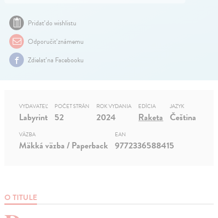
Pridať do wishlistu
Odporučiť známemu
Zdielať na Facebooku
VYDAVATEĽ
POČET STRÁN
ROK VYDANIA
EDÍCIA
JAZYK
Labyrint
52
2024
Raketa
Čeština
VÄZBA
EAN
Mäkká väzba / Paperback
9772336588415
O TITULE