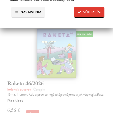
6,90 €
?
NASTAVENIA
SÚHLASÍM
na sklade
Raketa 46/2026
kolektív autorov
| Časopis
Téma: Humor. Kdy a proč se nejčastěji smějeme a jak vtipkují zvířata.
Na sklade
6,56 €