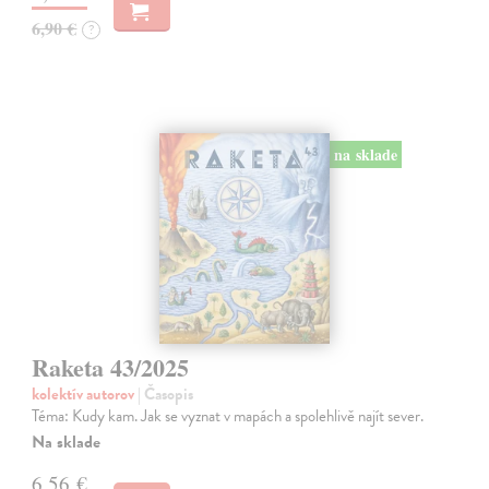
6,90 €
?
na sklade
Raketa 43/2025
kolektív autorov
| Časopis
Téma: Kudy kam. Jak se vyznat v mapách a spolehlivě najít sever.
Na sklade
6,56 €