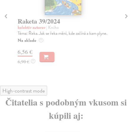
Raketa 39/2024
R
kolektív autorov
| Kniha
kol
Téma: Řeka. Jak se řeka mění, kde začíná a kam plyne.
Tém
rozs
Na sklade
?
Na
6,56 €
6,
6,90 €
?
6,
High-contrast mode
Čitatelia s podobným vkusom si
kúpili aj: