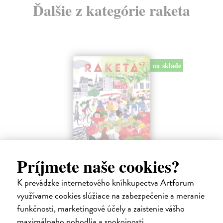
Ďalšie z kategórie raketa
na sklade
Príjmete naše cookies?
Raketa 47/2026
kolektív autorov
| Časopis
K prevádzke internetového kníhkupectva Artforum
Téma: Francie. Kam se ve Francii vydat a co dobrého ochutnat.
využívame cookies slúžiace na zabezpečenie a meranie
Na sklade
funkčnosti, marketingové účely a zaistenie vášho
6,56 €
maximálneho pohodlia a spokojnosti.