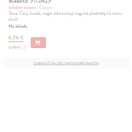
Raketa 37/2023
kolektív autorov
| Časopis
Téma: Čáry, kouzla, magie Jaké existují magické předměty a k čemu
slouží.
Na sklade
6,56 €
6,90 €
?
ZOBRAZIŤ ĎALŠIE Z KATEGÓRIE RAKETA