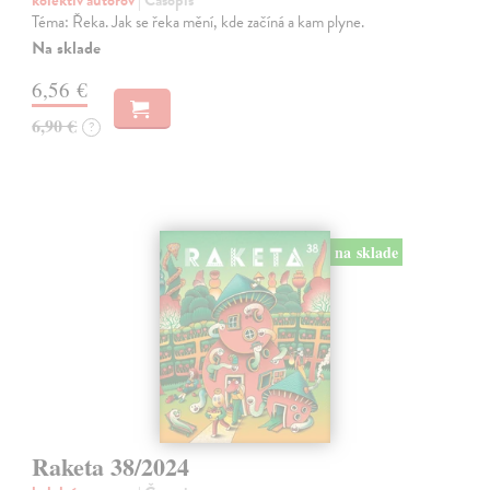
kolektív autorov
| Časopis
Téma: Řeka. Jak se řeka mění, kde začíná a kam plyne.
Na sklade
6,56 €
6,90 €
?
na sklade
Raketa 38/2024