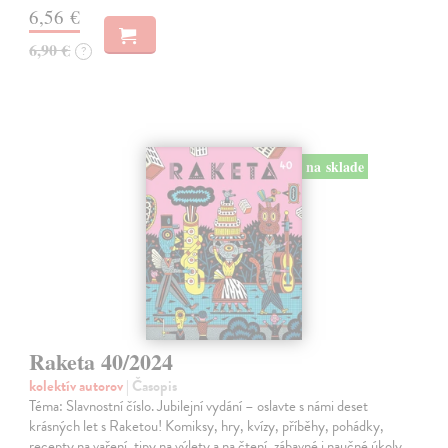
6,56 €
6,90 €
?
na sklade
Raketa 40/2024
kolektív autorov
| Časopis
Téma: Slavnostní číslo. Jubilejní vydání – oslavte s námi deset
krásných let s Raketou! Komiksy, hry, kvízy, příběhy, pohádky,
recepty na vaření, tipy na výlety a na čtení, zábavné i naučné úkoly,