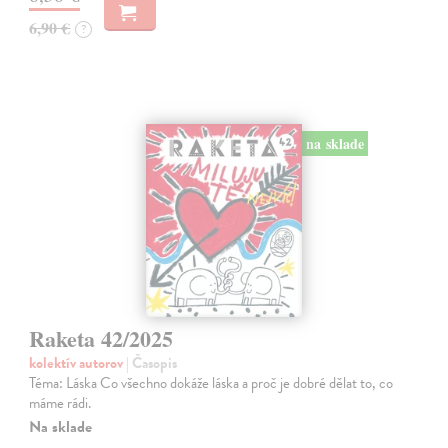
6,90 €
?
na sklade
Raketa 42/2025
kolektív autorov
| Časopis
Téma: Láska Co všechno dokáže láska a proč je dobré dělat to, co
máme rádi.
Na sklade