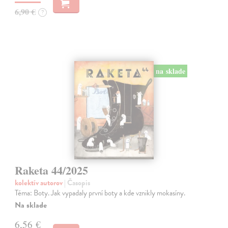
6,90 €
?
na sklade
Raketa 44/2025
kolektív autorov
| Časopis
Téma: Boty. Jak vypadaly první boty a kde vznikly mokasíny.
Na sklade
6,56 €