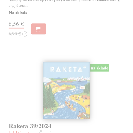
angličtina.…
Na sklade
6,56 €
6,90 €
?
na sklade
Raketa 39/2024