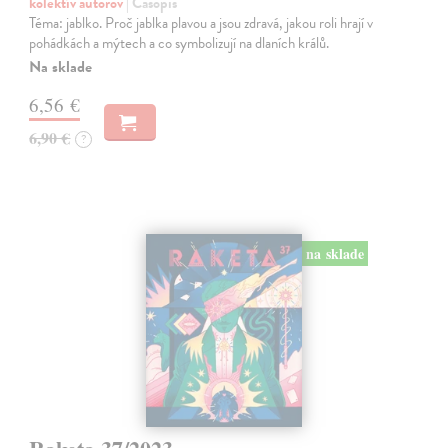
kolektív autorov
| Časopis
Téma: jablko. Proč jablka plavou a jsou zdravá, jakou roli hrají v
pohádkách a mýtech a co symbolizují na dlaních králů.
Na sklade
6,56 €
6,90 €
?
na sklade