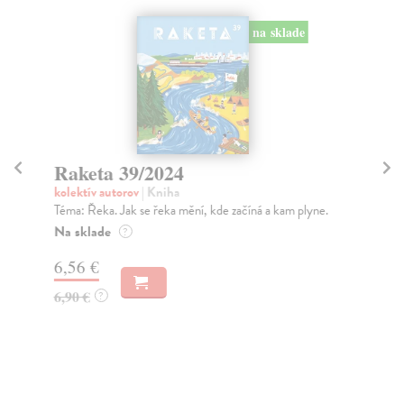
na sklade
Raketa 39/2024
R
kolektív autorov
| Kniha
kol
Téma: Řeka. Jak se řeka mění, kde začíná a kam plyne.
Tém
rozs
Na sklade
?
Na
6,56 €
6,
6,90 €
?
6,