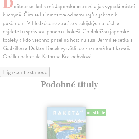
D
očtete se, kolik má Japonsko ostrovů a jak vypadá místní
kuchyně. Čím se liší nindžové od samurajů a jak vznikli
pokémoni. V hledačce se ztratíte v tokijských ulicích a
najdete tu správnou panenku kokeši. Co dokážou japonské
toalety a kdo všechno přišel na hostinu suši. Jarmil se setká s
Godzillou a Doktor Racek vysvětlí, co znamená kult kawaii.
Obálku nakreslila Katarina Kratochvílová.
High-contrast mode
Podobné tituly
na sklade