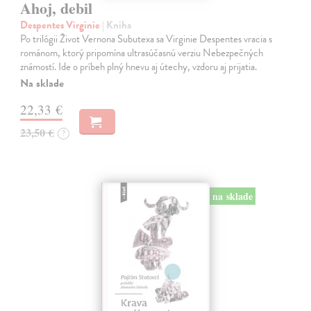
Ahoj, debil
Despentes Virginie
| Kniha
Po trilógii Život Vernona Subutexa sa Virginie Despentes vracia s
románom, ktorý pripomína ultrasúčasnú verziu Nebezpečných
známostí. Ide o príbeh plný hnevu aj útechy, vzdoru aj prijatia.
Na sklade
22,33 €
23,50 €
?
na sklade