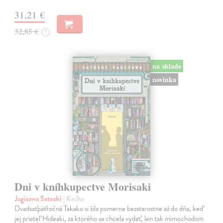
31,21 €
32,85 €
?
na sklade
novinka
Dni v kníhkupectve Morisaki
Jagisawa Satoshi
| Kniha
Dvadsaťpäťročná Takako si žila pomerne bezstarostne až do dňa, keď
jej priateľ Hideaki, za ktorého sa chcela vydať, len tak mimochodom