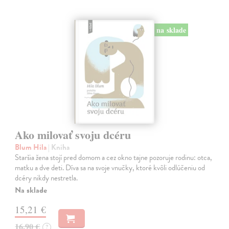
na sklade
Ako milovať svoju dcéru
Blum Hila
| Kniha
Staršia žena stojí pred domom a cez okno tajne pozoruje rodinu: otca,
matku a dve deti. Díva sa na svoje vnučky, ktoré kvôli odlúčeniu od
dcéry nikdy nestretla.
Na sklade
15,21 €
16,90 €
?