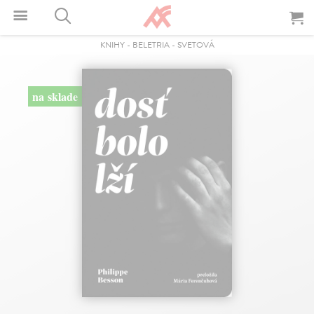
KNIHY
-
BELETRIA
-
SVETOVÁ
na sklade