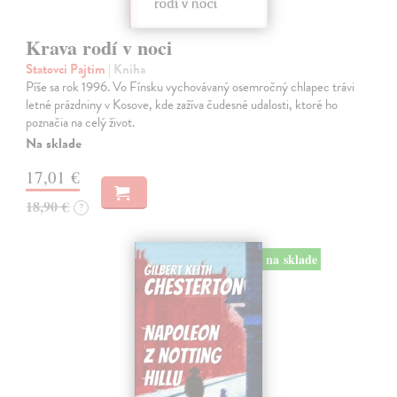
Krava rodí v noci
Statovci Pajtim
| Kniha
Píše sa rok 1996. Vo Fínsku vychovávaný osemročný chlapec trávi
letné prázdniny v Kosove, kde zažíva čudesné udalosti, ktoré ho
poznačia na celý život.
Na sklade
17,01 €
18,90 €
?
na sklade