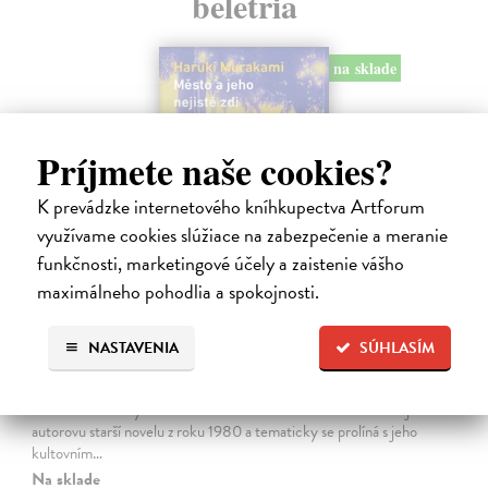
beletria
na sklade
Príjmete naše cookies?
K prevádzke internetového kníhkupectva Artforum
využívame cookies slúžiace na zabezpečenie a meranie
funkčnosti, marketingové účely a zaistenie vášho
maximálneho pohodlia a spokojnosti.
Město a jeho nejisté zdi
NASTAVENIA
SÚHLASÍM
Murakami Haruki
| Kniha
Ty jsi to byla, kdo mi vyprávěl o tom městě. Město a jeho nejisté zdi –
dlouho očekávaný román Harukiho Murakamiho volně navazuje na
autorovu starší novelu z roku 1980 a tematicky se prolíná s jeho
kultovním…
Na sklade