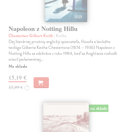
Napoleon z Notting Hillu
Chesterton Gilbert Keith
| Kniha
Dej literárnej prvotiny anglický spisovateľa, filozofa a laického
teológa Gilberta Keitha Chestertona (1874 – 1936) Napoleon z
Notting Hillu sa odohráva v roku 1984, keď sa Angličania rozhodli
zriecť parlamentnej…
Na sklade
15,19 €
15,99 €
?
na sklade