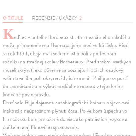
O TITULE
RECENZIE / UKÁŽKY
2
K
eď raz v hoteli v Bordeaux stretne neznámeho mladého
muža, pripomenie mu Thomasa, jeho prvú veľkú lásku. Písal
sa rok 1984, obaja mali sedemnásť a boli v poslednom
ročníku na strednej škole v Barbezieux. Pred zrakmi všetkých
museli skrývať, ako dôverne sa poznajú. Hoci ich osudový
vzťah trval iba pol roka, navždy ich zmenil. Philippe sa pustí
do spomínania a prvýkrát poslúchne mamu: v tejto knihe
konečne povie pravdu.
Dosť bolo lží je dojemná autobiografická kniha o objavovaní
inakosti a neúprosnom plynutí času. Po veľkom úspechu vo
Francúzsku bola preložená do viac ako pätnástich jazykov a
dočkala sa aj filmového spracovania.
Vydanie knihy z verejných zdrojov podporil Fond na podporu