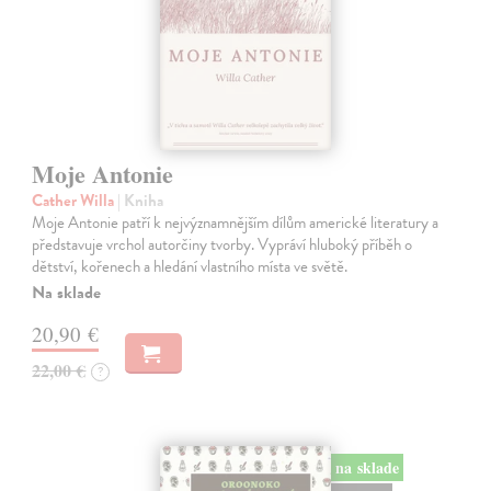
Moje Antonie
Cather Willa
| Kniha
Moje Antonie patří k nejvýznamnějším dílům americké literatury a
představuje vrchol autorčiny tvorby. Vypráví hluboký příběh o
dětství, kořenech a hledání vlastního místa ve světě.
Na sklade
20,90 €
22,00 €
?
na sklade