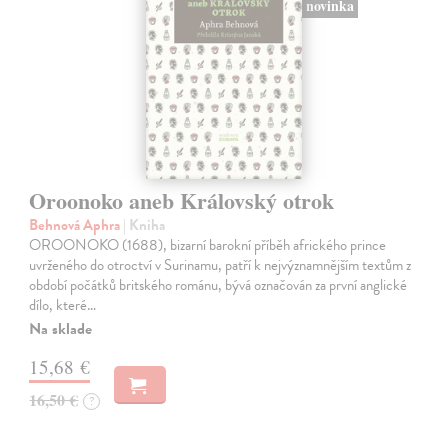
novinka
Oroonoko aneb Královský otrok
Behnová Aphra
| Kniha
OROONOKO (1688), bizarní barokní příběh afrického prince
uvrženého do otroctví v Surinamu, patří k nejvýznamnějším textům z
období počátků britského románu, bývá označován za první anglické
dílo, které…
Na sklade
15,68 €
16,50 €
?