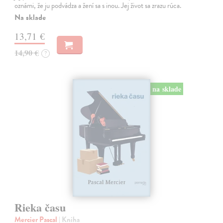
oznámi, že ju podvádza a žení sa s inou. Jej život sa zrazu rúca.
Na sklade
13,71 €
14,90 €
?
na sklade
Rieka času
Mercier Pascal
| Kniha