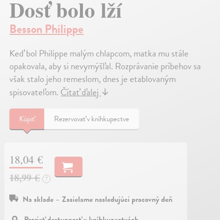
Dosť bolo lží
Besson Philippe
Keď bol Philippe malým chlapcom, matka mu stále
opakovala, aby si nevymýšľal. Rozprávanie príbehov sa
však stalo jeho remeslom, dnes je etablovaným
spisovateľom.
Čítať ďalej
↓
Kúpiť
Rezervovať v kníhkupectve
18,04 €
18,99 €
?
Na sklade – Zasielame nasledujúci pracovný deň
Pozrieť dostupnosť v kníhkupectvách