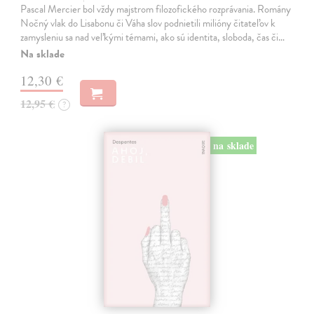
Pascal Mercier bol vždy majstrom filozofického rozprávania. Romány
Nočný vlak do Lisabonu či Váha slov podnietili milióny čitateľov k
zamysleniu sa nad veľkými témami, ako sú identita, sloboda, čas či…
Na sklade
12,30 €
12,95 €
?
na sklade