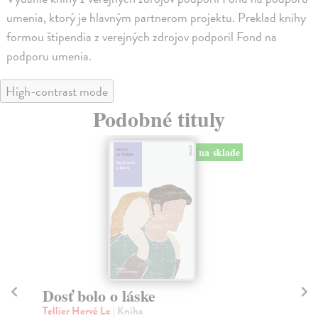
umenia, ktorý je hlavným partnerom projektu. Preklad knihy
formou štipendia z verejných zdrojov podporil Fond na
podporu umenia.
High-contrast mode
Podobné tituly
na sklade
na 
Čo bolo červené
Ippolito Enrico
| Kniha