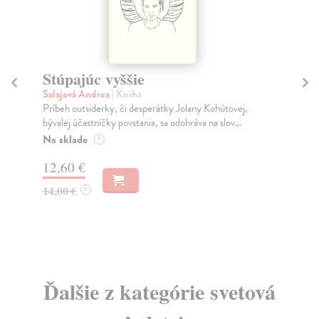
Stúpajúc vyššie
Bo
bi
Salajová Andrea
| Kniha
Príbeh outsiderky, či desperátky Jolany Kohútovej,
Fe
bývalej účastníčky povstania, sa odohráva na slov...
BOH
pos
Na sklade
?
čes
12,60 €
Za
14,00 €
?
24
25
Ďalšie z kategórie svetová