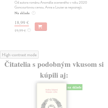
oceneného v roku 2020
Rocco sa vracia z Berlína za svojou matkou, k
Louise sa nepoznajú.
Kolíne. Práve sa dozvedela, že jej dávna pr...
Na sklade
?
18,04 €
18,99 €
?
High-contrast mode
Čitatelia s podobným vkusom si
kúpili aj:
na sklade