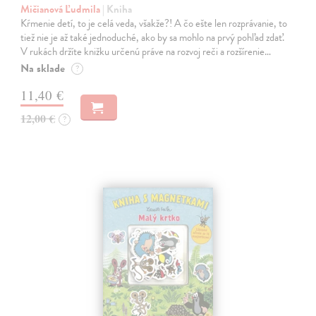
Mičianová Ľudmila
| Kniha
Kŕmenie detí, to je celá veda, všakže?! A čo ešte len rozprávanie, to
tiež nie je až také jednoduché, ako by sa mohlo na prvý pohľad zdať.
V rukách držíte knižku určenú práve na rozvoj reči a rozšírenie…
Na sklade
?
11,40 €
12,00 €
?