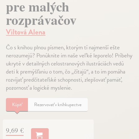
pre malých
rozprávačov
Viltová Alena
Čo s knihou plnou písmen, ktorým tí najmenší ešte
nerozumejú? Ponúknite im naše veľké leporelo! Príbehy
ukryté v detailných celostranových ilustráciách vedú
deti k premýšľaniu o tom, čo „čítajú“, a to im pomáha
rozvíjať predčitateľské schopnosti, zlepšovať pamäť,
pozornosť a logické myslenie.
Kúpiť
Rezervovať v kníhkupectve
9,69 €