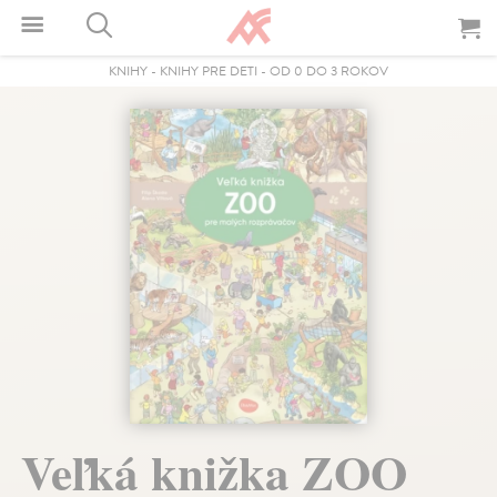
KNIHY
-
KNIHY PRE DETI
-
OD 0 DO 3 ROKOV
Veľká knižka ZOO