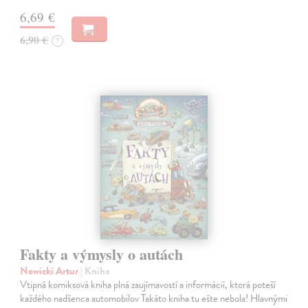
6,69 €
6,90 €
?
Fakty a výmysly o autách
Nowicki Artur
| Kniha
Vtipná komiksová kniha plná zaujímavostí a informácií, ktorá poteší
každého nadšenca automobilov Takáto kniha tu ešte nebola! Hlavnými