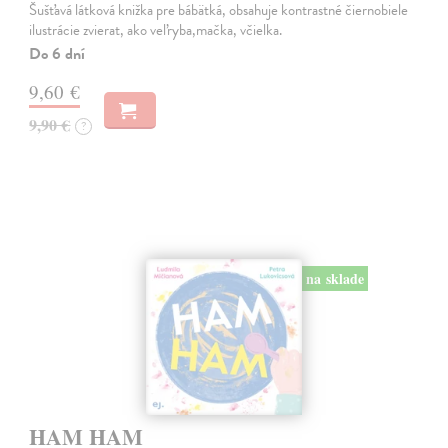
Šušťavá látková knižka pre bábätká, obsahuje kontrastné čiernobiele
ilustrácie zvierat, ako veľryba,mačka, včielka.
Do 6 dní
9,60 €
9,90 €
?
na sklade
HAM HAM