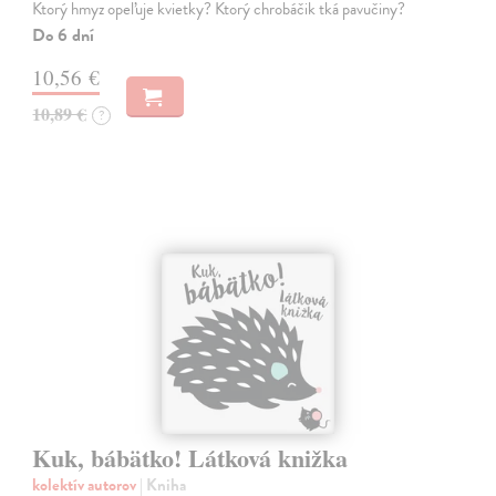
Ktorý hmyz opeľuje kvietky? Ktorý chrobáčik tká pavučiny?
Do 6 dní
10,56 €
10,89 €
?
Kuk, bábätko! Látková knižka
kolektív autorov
| Kniha