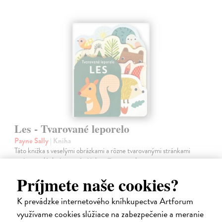
Les - Tvarované leporelo
Payne Sally
| Kniha
Táto knižka s veselými obrázkami a rôzne tvarovanými stránkami
zaujme malé deti a zoznámi ich so životom v lese.
Do 6 dní
Príjmete naše cookies?
7,66 €
K prevádzke internetového kníhkupectva Artforum
7,90 €
?
využívame cookies slúžiace na zabezpečenie a meranie