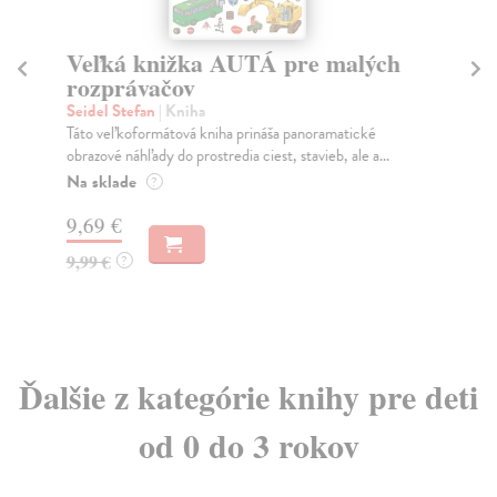
Veľká knižka AUTÁ pre malých
V
rozprávačov
m
Seidel Stefan
| Kniha
Wa
Táto veľkoformátová kniha prináša panoramatické
Na 
obrazové náhľady do prostredia ciest, stavieb, ale a...
bol
Na sklade
Za
?
9,69 €
9,
9,99 €
?
Ďalšie z kategórie knihy pre deti
od 0 do 3 rokov