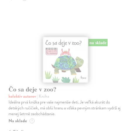
na sklade
Čo sa deje v zoo?
kolektív autorov
| Kniha
Ideálna prvá knižka pre vaše najmenšie deti. Je veľká akurát do
detských ručičiek, má oblú hranu a vďaka pevným stránkam vydrží aj
menej šetrné zaobchádzanie.
Na sklade
?