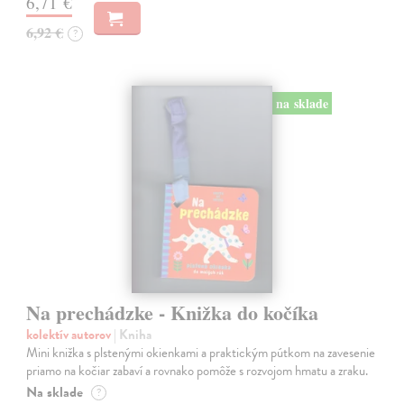
6,71 €
6,92 €
?
na sklade
Na prechádzke - Knižka do kočíka
kolektív autorov
| Kniha
Mini knižka s plstenými okienkami a praktickým pútkom na zavesenie
priamo na kočiar zabaví a rovnako pomôže s rozvojom hmatu a zraku.
Na sklade
?