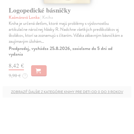
Logopedické básničky
Kačmárová Lenka
| Kniha
Kniha je určená deťom, ktoré majú problémy s výslovnosťou
artikulačne náročnej hlásky R. Nadchne všetkých predškolákov aj
školákov, ktorí sa zoznamujú s čítaním. Vďaka zábavným básničkám a
zaujímavým úlohám…
Predpredaj, vychádza 25.8.2026, zasielame do 5 dní od
vydania
8,42 €
9,90 €
?
ZOBRAZIŤ ĎALŠIE Z KATEGÓRIE KNIHY PRE DETI OD 0 DO 3 ROKOV