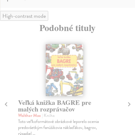
High-contrast mode
Podobné tituly
Veľká knižka BAGRE pre
V
malých rozprávačov
m
Walther Max
| Kniha
Wa
Toto veľkoformátové obrázkové leporelo ocenia
Na 
predovšetkým fanúšikovia náklaďákov, bagrov,
bol
rýpadiel ...
Za