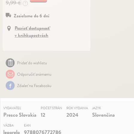
9,99 €
?
Zasielame do 6 dní
Pozrieť dostupnosť
v kníhkupectvách
Pridať do wishlistu
Odporučiť známemu
Zdielať na Facebooku
VYDAVATEĽ
POČET STRÁN
ROK VYDANIA
JAZYK
Presco Slovakia
12
2024
Slovenčina
VÄZBA
EAN
leporelo
9788076772786