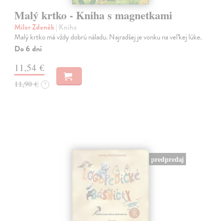
Malý krtko - Kniha s magnetkami
Miler Zdeněk
| Kniha
Malý krtko má vždy dobrú náladu. Najradšej je vonku na veľkej lúke.
Do 6 dní
11,54 €
11,90 €
?
predpredaj