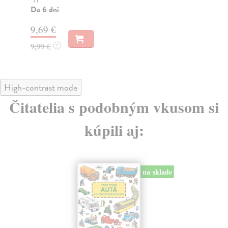
Do 6 dní
9,
9,69 €
9,99 €
?
High-contrast mode
Čitatelia s podobným vkusom si
kúpili aj:
na sklade