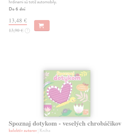
hrdinami sú totiž automobily.
Do 6 dní
13,48 €
13,90 €
?
Spoznaj dotykom - veselých chrobáčikov
kolektív autorov
| Kniha