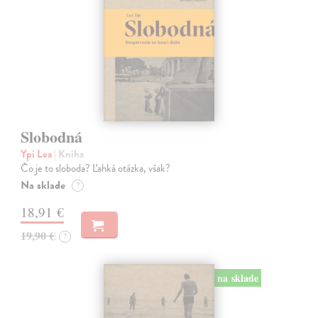
Slobodná
Ypi Lea
| Kniha
Čo je to sloboda? Ľahká otázka, však?
Na sklade
?
18,91 €
19,90 €
?
na sklade