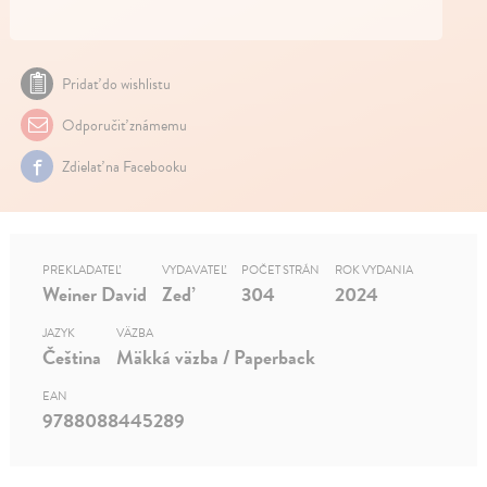
Pridať do wishlistu
Odporučiť známemu
Zdielať na Facebooku
PREKLADATEĽ
VYDAVATEĽ
POČET STRÁN
ROK VYDANIA
Weiner David
Zeď
304
2024
JAZYK
VÄZBA
Čeština
Mäkká väzba / Paperback
EAN
9788088445289