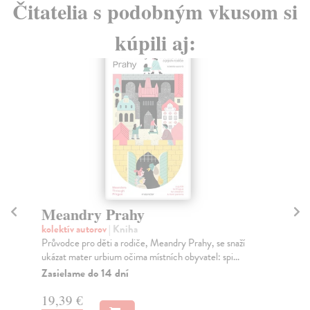
Čitatelia s podobným vkusom si
kúpili aj:
Meandry Prahy
O
kolektív autorov
| Kniha
Šla
Průvodce pro děti a rodiče, Meandry Prahy, se snaží
Čes
ukázat mater urbium očima místních obyvatel: spi...
měs
Zasielame do 14 dní
Za
19,39 €
11