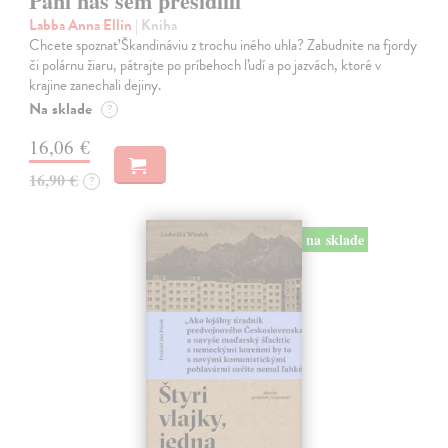
Páni nás sem presídlili
Labba Anna Ellin
| Kniha
Chcete spoznať Škandináviu z trochu iného uhla? Zabudnite na fjordy
či polárnu žiaru, pátrajte po príbehoch ľudí a po jazvách, ktoré v
krajine zanechali dejiny.
Na sklade
?
16,06 €
16,90 €
?
na sklade