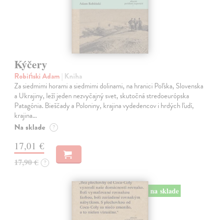
Kýčery
Robiński Adam
| Kniha
Za siedmimi horami a siedmimi dolinami, na hranici Poľska, Slovenska
a Ukrajiny, leží jeden nezvyčajný svet, skutočná stredoeurópska
Patagónia. Bieščady a Poloniny, krajina vydedencov i hrdých ľudí,
krajina…
Na sklade
?
17,01 €
17,90 €
?
na sklade