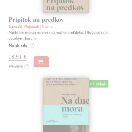
Prípitok na predkov
Górecki Wojciech
| Kniha
Niektoré miesta na svete sú možno priďaleko. Ukrývajú sa za
vysokými horami.
Na sklade
?
18,91 €
19,90 €
?
na sklade