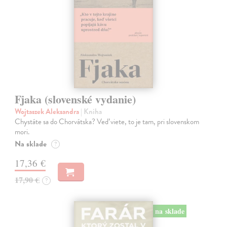
Fjaka (slovenské vydanie)
Wojtaszek Aleksandra
| Kniha
Chystáte sa do Chorvátska? Veď viete, to je tam, pri slovenskom
mori.
Na sklade
?
17,36 €
17,90 €
?
na sklade