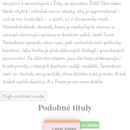
skrytými a samozřejmě s Židy, se spoustou Židů! Těm všem
klade chytré i zdánlivě naivní otázky, aby je vyprovokoval –
což se mu často daří – a zjistil, co si doopravdy myslí.
Následně skládá obrázek, který je neobyčejně vtipnou a
zároveň alarmující zprávou o dnešním světě. Jestli Tuvia
Tenenbom opravdu něco není, pak rozhodně není politicky
korektní. Jeho kniha je plná zábavných dialogů i pronikavých
pozorování. Za vším tím vtipem jsou ale často překvapující i
kruté pravdy, o kterých bychom raději nevěděli. Tenenbom
není ani levičák, ani pravičák, chce zkrátka znát pravdu. A tak
dráždí úplně všechny. A v Praze je mu moc dobře.
High-contrast mode
Podobné tituly
na sklade