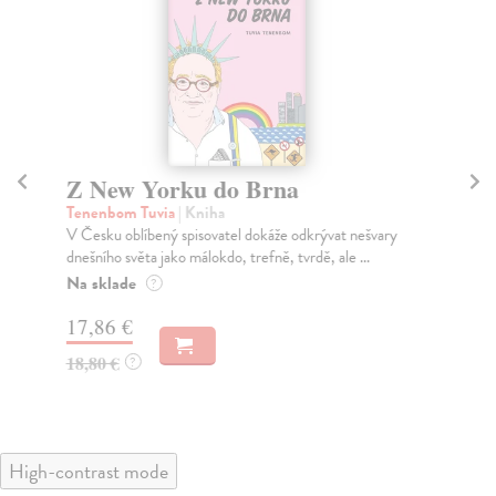
Z New Yorku do Brna
Bo
Tenenbom Tuvia
| Kniha
Te
V Česku oblíbený spisovatel dokáže odkrývat nešvary
Nov
dnešního světa jako málokdo, trefně, tvrdě, ale ...
a r
Na sklade
Na
?
17,86 €
22
18,80 €
23
?
High-contrast mode