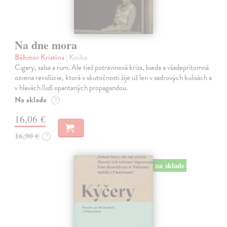
Na dne mora
Böhmer Kristína
| Kniha
Cigary, salsa a rum. Ale tiež potravinová kríza, bieda a všadeprítomná
ozvena revolúcie, ktorá v skutočnosti žije už len v sadrových kulisách a
v hlavách ľudí opantaných propagandou.
Na sklade
?
16,06 €
16,90 €
?
na sklade