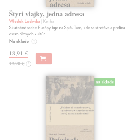
Štyri vlajky, jedna adresa
Włodek Ludwika
| Kniha
Skutočné srdce Európy bije na Spiši. Tam, kde sa stretáva a prelína
osem rôznych kultúr.
Na sklade
?
18,91 €
19,90 €
?
na sklade