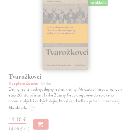
na sklade
Tvarožkovci
Kepplová Zuzana
| Kniha
Dejiny jednej rodiny, dejiny jednej krajiny. Množstvo hlasov z rôznych
etáp 20. storočia sa v knihe Zuzany Kepplovej zlieva do epického
obrazu malých i veľkých dejín, ktoré sa zrkadlia v príbehu brezovskej…
Na sklade
?
14,16 €
14,90 €
?