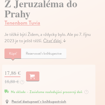
Z Jeruzaléma do
Prahy
Tenenbom Tuvia
Je těžké býti Židem, a vždycky bylo. Ale po 7. říjnu
2023 je to ještě těžší.
Čítať ďalej
↓
Kúpiť
Rezervovať v kníhkupectve
17,86 €
18,80 €
?
Na sklade – Zasielame nasledujúci pracovný deň
?
Pozrieť dostupnosť v kníhkupectvách