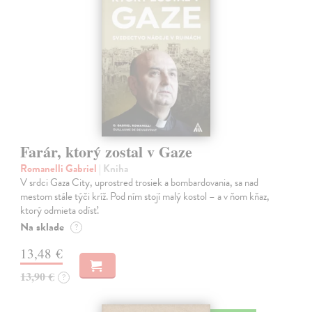
Farár, ktorý zostal v Gaze
Romanelli Gabriel
| Kniha
V srdci Gaza City, uprostred trosiek a bombardovania, sa nad
mestom stále týči kríž. Pod ním stojí malý kostol – a v ňom kňaz,
ktorý odmieta odísť.
Na sklade
?
13,48 €
13,90 €
?