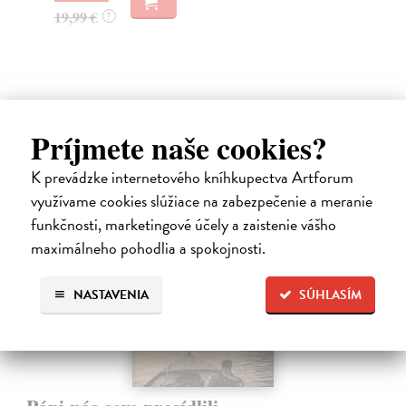
19,99 €
11
?
Ďalšie z kategórie reportáže
Príjmete naše cookies?
K prevádzke internetového kníhkupectva Artforum
na sklade
využívame cookies slúžiace na zabezpečenie a meranie
funkčnosti, marketingové účely a zaistenie vášho
maximálneho pohodlia a spokojnosti.
NASTAVENIA
SÚHLASÍM