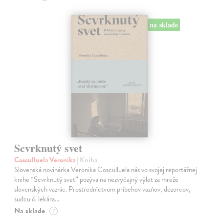
na sklade
Scvrknutý svet
Cosculluela Veronika
| Kniha
Slovenská novinárka Veronika Cosculluela nás vo svojej reportážnej
knihe “Scvrknutý svet” pozýva na nezvyčajný výlet za mreže
slovenských väzníc. Prostredníctvom príbehov väzňov, dozorcov,
sudcu či lekára…
Na sklade
?