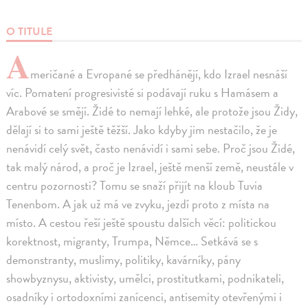
O TITULE
A
meričané a Evropané se předhánějí, kdo Izrael nesnáší
víc. Pomatení progresivisté si podávají ruku s Hamásem a
Arabové se smějí. Židé to nemají lehké, ale protože jsou Židy,
dělají si to sami ještě těžší. Jako kdyby jim nestačilo, že je
nenávidí celý svět, často nenávidí i sami sebe. Proč jsou Židé,
tak malý národ, a proč je Izrael, ještě menší země, neustále v
centru pozornosti? Tomu se snaží přijít na kloub Tuvia
Tenenbom. A jak už má ve zvyku, jezdí proto z místa na
místo. A cestou řeší ještě spoustu dalších věcí: politickou
korektnost, migranty, Trumpa, Němce… Setkává se s
demonstranty, muslimy, politiky, kavárníky, pány
showbyznysu, aktivisty, umělci, prostitutkami, podnikateli,
osadníky i ortodoxními zanícenci, antisemity otevřenými i