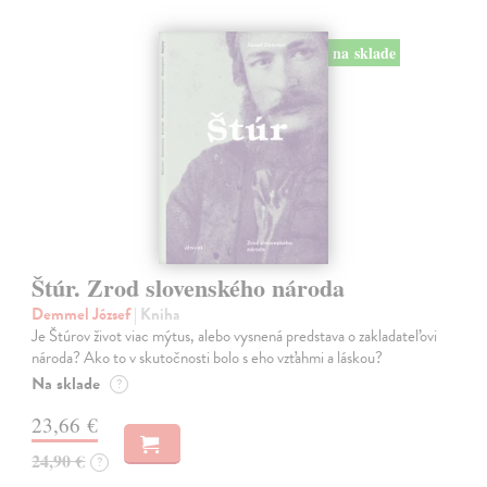
na sklade
Štúr. Zrod slovenského národa
Demmel József
| Kniha
Je Štúrov život viac mýtus, alebo vysnená predstava o zakladateľovi
národa? Ako to v skutočnosti bolo s eho vzťahmi a láskou?
Na sklade
?
23,66 €
24,90 €
?