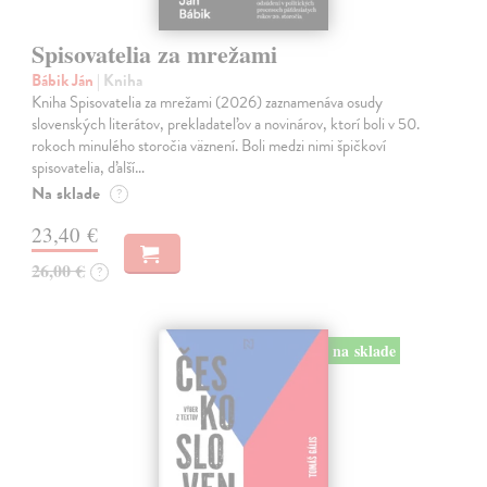
Spisovatelia za mrežami
Bábik Ján
| Kniha
Kniha Spisovatelia za mrežami (2026) zaznamenáva osudy
slovenských literátov, prekladateľov a novinárov, ktorí boli v 50.
rokoch minulého storočia väznení. Boli medzi nimi špičkoví
spisovatelia, ďalší…
Na sklade
?
23,40 €
26,00 €
?
na sklade