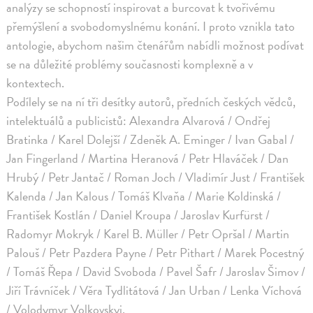
analýzy se schopností inspirovat a burcovat k tvořivému
přemýšlení a svobodomyslnému konání. I proto vznikla tato
antologie, abychom našim čtenářům nabídli možnost podívat
se na důležité problémy současnosti komplexně a v
kontextech.
Podílely se na ní tři desítky autorů, předních českých vědců,
intelektuálů a publicistů: Alexandra Alvarová / Ondřej
Bratinka / Karel Dolejší / Zdeněk A. Eminger / Ivan Gabal /
Jan Fingerland / Martina Heranová / Petr Hlaváček / Dan
Hrubý / Petr Jantač / Roman Joch / Vladimír Just / František
Kalenda / Jan Kalous / Tomáš Klvaňa / Marie Koldinská /
František Kostlán / Daniel Kroupa / Jaroslav Kurfürst /
Radomyr Mokryk / Karel B. Müller / Petr Opršal / Martin
Palouš / Petr Pazdera Payne / Petr Pithart / Marek Pocestný
/ Tomáš Řepa / David Svoboda / Pavel Šafr / Jaroslav Šimov /
Jiří Trávníček / Věra Tydlitátová / Jan Urban / Lenka Víchová
/ Volodymyr Volkovskyj.