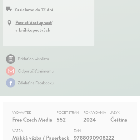
Zasielame do 12 dní
Pozrieť dostupnosť
v kníhkupectvách
Pridať do wishlistu
Odporučiť známemu
Zdielať na Facebooku
VYDAVATEĽ
POČET STRÁN
ROK VYDANIA
JAZYK
Free Czech Media
552
2024
Čeština
VÄZBA
EAN
Mäkká väzba / Paperback
9788090908222