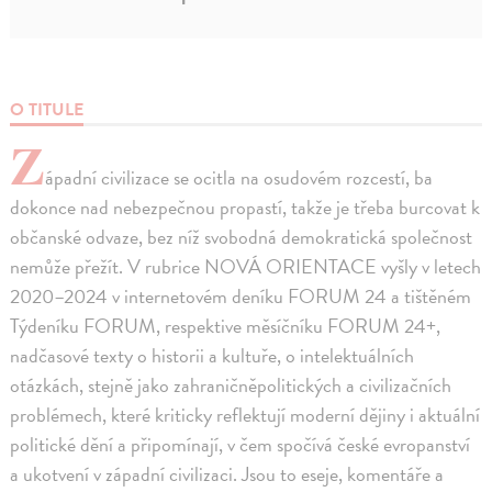
O TITULE
Z
ápadní civilizace se ocitla na osudovém rozcestí, ba
dokonce nad nebezpečnou propastí, takže je třeba burcovat k
občanské odvaze, bez níž svobodná demokratická společnost
nemůže přežít. V rubrice NOVÁ ORIENTACE vyšly v letech
2020–2024 v internetovém deníku FORUM 24 a tištěném
Týdeníku FORUM, respektive měsíčníku FORUM 24+,
nadčasové texty o historii a kultuře, o intelektuálních
otázkách, stejně jako zahraničněpolitických a civilizačních
problémech, které kriticky reflektují moderní dějiny i aktuální
politické dění a připomínají, v čem spočívá české evropanství
a ukotvení v západní civilizaci. Jsou to eseje, komentáře a