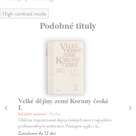
High-contrast mode
Podobné tituly
Velké dějiny zemí Koruny české
V
I.
V
kolektív autorov
| Kniha
kol
Obšírne rozpracované dejiny českých zemí z najvyššími
Pia
profesionálnymi ambíciami. Postupne vyjdu v ši...
mon
pro
Zasielame do 12 dní