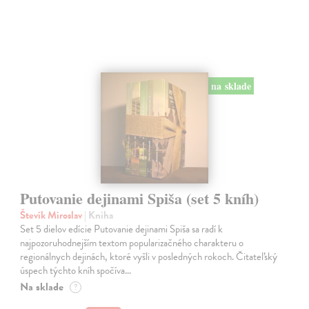
na sklade
Putovanie dejinami Spiša (set 5 kníh)
Števík Miroslav
| Kniha
Set 5 dielov edície Putovanie dejinami Spiša sa radí k
najpozoruhodnejším textom popularizačného charakteru o
regionálnych dejinách, ktoré vyšli v posledných rokoch. Čitateľský
úspech týchto kníh spočíva…
Na sklade
?