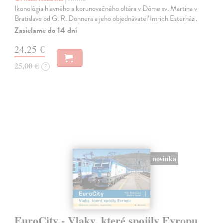
Ikonológia hlavného a korunovačného oltára v Dóme sv. Martina v
Bratislave od G. R. Donnera a jeho objednávateľ Imrich Esterházi.
Zasielame do 14 dní
24,25 €
25,00 €
?
novinka
EuroCity - Vlaky, které spojily Evropu