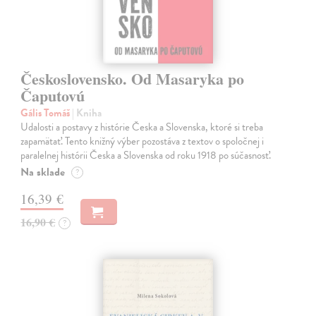
Československo. Od Masaryka po
Čaputovú
Gális Tomáš
| Kniha
Udalosti a postavy z histórie Česka a Slovenska, ktoré si treba
zapamätať. Tento knižný výber pozostáva z textov o spoločnej i
paralelnej histórii Česka a Slovenska od roku 1918 po súčasnosť.
Na sklade
?
16,39 €
16,90 €
?