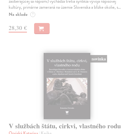
zaoberajúcej sa nápismi) vychádza tretia syntéza vývoja nápisovej
kultúry, primárne zameraná na územie Slovenska a blízke okolie, s…
Na sklade
?
28,30 €
novinka
V službách štátu, cirkvi, vlastného rodu
Orviská Katarína
| Kniha