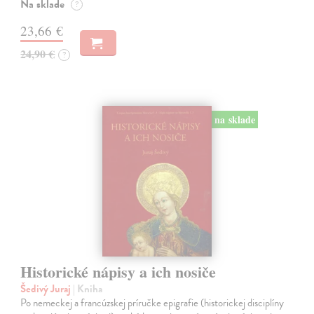
Na sklade
?
23,66 €
24,90 €
?
na sklade
Historické nápisy a ich nosiče
Šedivý Juraj
| Kniha
Po nemeckej a francúzskej príručke epigrafie (historickej disciplíny