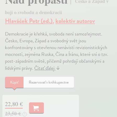
Česko a Západ v
boji o svobodu a demokracii
Hlaváček Petr (ed.)
,
kolektív autorov
Demokracie je křehká, svoboda není samozřejmost.
Česko, Evropa, Západ a svobodný svět jsou
konfrontovány s otevřenou nenávistí revizionistických
mocností, zejména Ruska, Čína a Íránu, které sní o tzv.
post-západním světě, přičemž pohrdají občanskými a
lidskými právy.
Čítať ďalej
↓
Kúpiť
Rezervovať v kníhkupectve
22,80 €
23,50 €
?