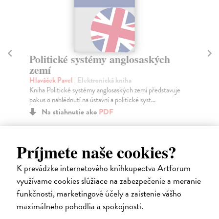
L
Či
Politické systémy anglosaských
Nov
zemí
čes
Hlaváček Pavel
| Elektronická kniha
Za
Kniha Politické systémy anglosaských zemí představuje
pokus o nahlédnutí na ústavní a politické syst...
13
Na stiahnutie ako
PDF
13
6,39 €
Príjmete naše cookies?
K prevádzke internetového kníhkupectva Artforum
využívame cookies slúžiace na zabezpečenie a meranie
funkčnosti, marketingové účely a zaistenie vášho
Ďalšie z kategórie slovenské a
maximálneho pohodlia a spokojnosti.