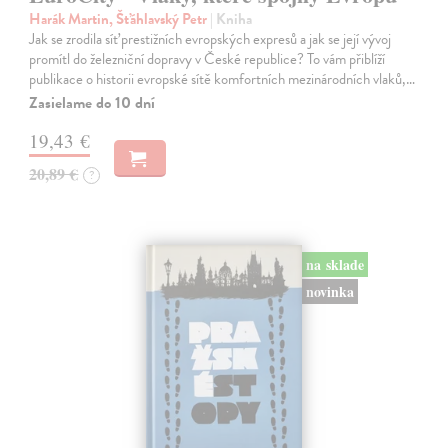
Harák Martin, Šťáhlavský Petr
| Kniha
Jak se zrodila síť prestižních evropských expresů a jak se její vývoj
promítl do železniční dopravy v České republice? To vám přiblíží
publikace o historii evropské sítě komfortních mezinárodních vlaků,…
Zasielame do 10 dní
19,43 €
20,89 €
?
na sklade
novinka