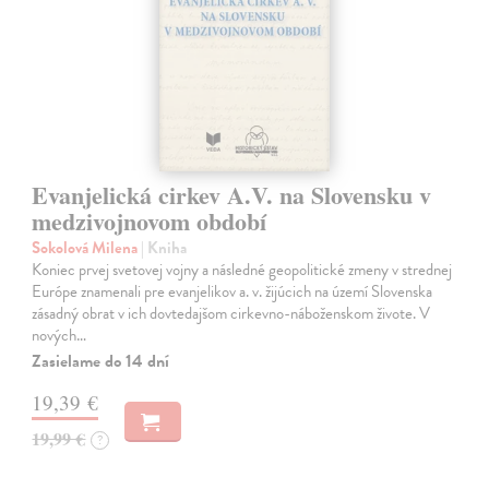
Evanjelická cirkev A.V. na Slovensku v
medzivojnovom období
Sokolová Milena
| Kniha
Koniec prvej svetovej vojny a následné geopolitické zmeny v strednej
Európe znamenali pre evanjelikov a. v. žijúcich na území Slovenska
zásadný obrat v ich dovtedajšom cirkevno-náboženskom živote. V
nových…
Zasielame do 14 dní
19,39 €
19,99 €
?