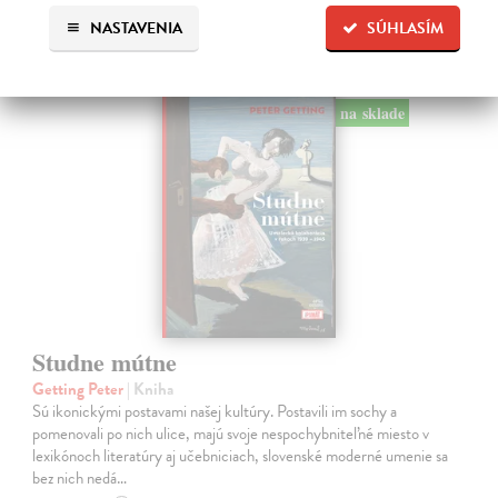
české dejiny
NASTAVENIA
SÚHLASÍM
na sklade
Studne mútne
Getting Peter
| Kniha
Sú ikonickými postavami našej kultúry. Postavili im sochy a
pomenovali po nich ulice, majú svoje nespochybniteľné miesto v
lexikónoch literatúry aj učebniciach, slovenské moderné umenie sa
bez nich nedá…