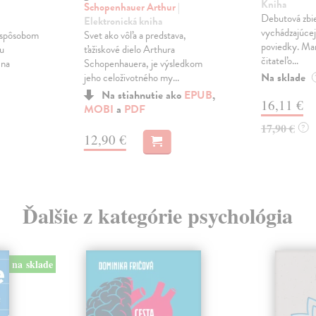
Kniha
Schopenhauer Arthur
|
Debutová zbi
Elektronická kniha
vychádzajúcej
Svet ako vôľa a predstava,
 spôsobom
poviedky. Mar
ťažiskové dielo Arthura
u
čitateľo...
Schopenhauera, je výsledkom
 na
Na sklade
jeho celoživotného my...
Na stiahnutie ako
EPUB
,
16,11 €
MOBI
a
PDF
17,90 €
?
12,90 €
Ďalšie z kategórie psychológia
na sklade