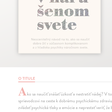
O TITULE
A
ko sa naučiť znášať úzkosť a nestratiť nádej? V
sprievodcovi na ceste k dobrému psychickému zdraviu 
zvládať psychické tlaky a emócie a neprestať veriť, ž