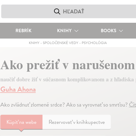
REBRÍK
KNIHY
BOOKS
KNIHY
-
SPOLOČENSKÉ VEDY
-
PSYCHOLÓGIA
Ako prežiť v narušenom
naučiť dobre žiť v súčasnom komplikovanom a z hľadiska
Guha Ahona
Ako zvládnuť zlomené srdce? Ako sa vyrovnať so smrťou?
Čít
Kúpiť
na webe
Rezervovať v kníhkupectve