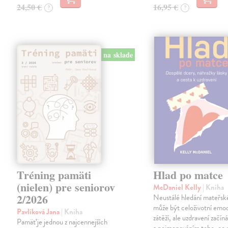
24,50 €
16,95 €
?
?
na sklade
Tréning pamäti
Hlad po matce
(nielen) pre seniorov
McDaniel Kelly
| Kniha
2/2026
Neustálé hledání mateřské
může být celoživotní emoc
Pavlíková Jana
| Kniha
zátěží, ale uzdravení začí
Pamäť je jednou z najcennejších
a pojmenováním toho, co 