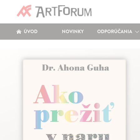
ÚVOD
NOVINKY
ODPORÚČANIA