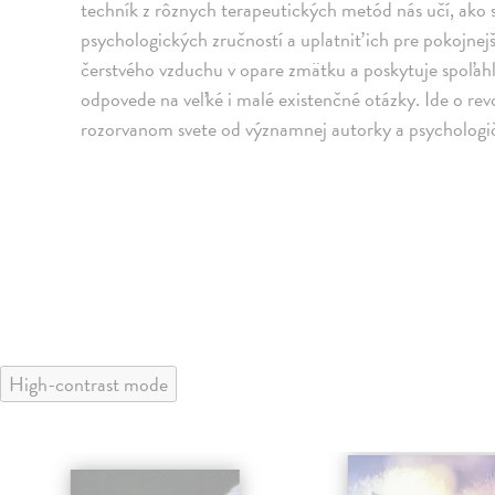
techník z rôznych terapeutických metód nás učí, ako 
psychologických zručností a uplatniť ich pre pokojnejší
čerstvého vzduchu v opare zmätku a poskytuje spoľahl
odpovede na veľké i malé existenčné otázky. Ide o re
rozorvanom svete od významnej autorky a psychologi
High-contrast mode