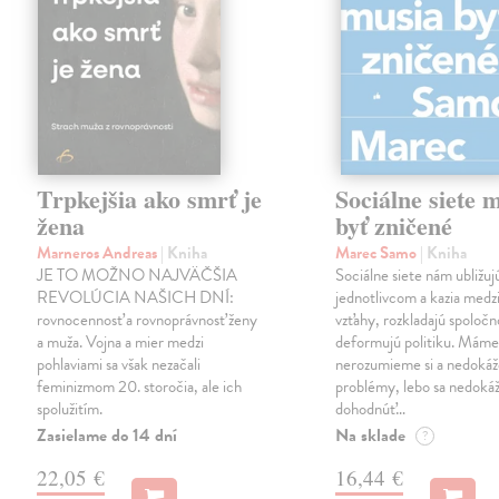
Trpkejšia ako smrť je
Sociálne siete 
žena
byť zničené
Marneros Andreas
| Kniha
Marec Samo
| Kniha
JE TO MOŽNO NAJVÄČŠIA
Sociálne siete nám ubližuj
REVOLÚCIA NAŠICH DNÍ:
jednotlivcom a kazia medz
rovnocennosť a rovnoprávnosť ženy
vzťahy, rozkladajú spoločn
a muža. Vojna a mier medzi
deformujú politiku. Máme 
pohlaviami sa však nezačali
nerozumieme si a nedokáž
feminizmom 20. storočia, ale ich
problémy, lebo sa nedok
spolužitím.
dohodnúť…
Zasielame do 14 dní
Na sklade
?
22,05 €
16,44 €