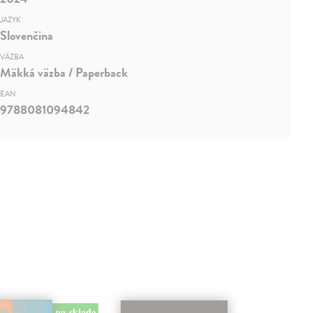
JAZYK
Slovenčina
VÄZBA
Mäkká väzba / Paperback
EAN
9788081094842
na sklade