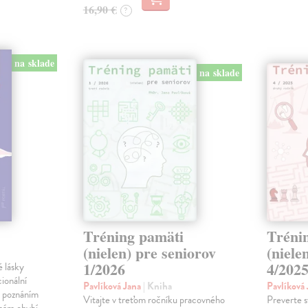
16,90 €
?
na sklade
na sklade
Tréning pamäti
Tréni
(nielen) pre seniorov
(niele
1/2026
4/202
 lásky
ionální
Pavlíková Jana
| Kniha
Pavlíková
ná poznáním
Vitajte v treťom ročníku pracovného
Preverte s
nám chybí.