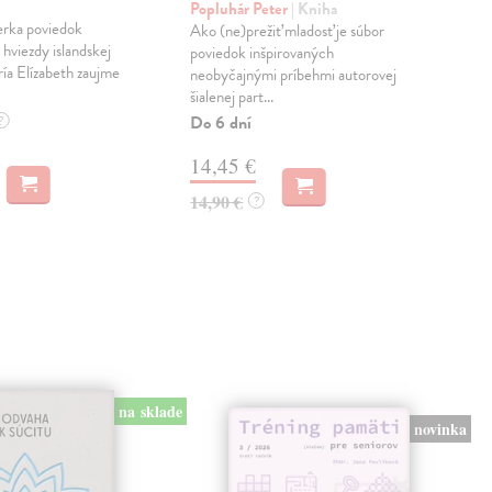
Popluhár Peter
| Kniha
Jul
erka poviedok
Ako (ne)prežiť mladosť je súbor
Najo
 hviezdy islandskej
poviedok inšpirovaných
príb
ía Elízabeth zaujme
neobyčajnými príbehmi autorovej
Rozp
šialenej part...
odva
Do 6 dní
Do 
?
14,45 €
13
14,90 €
13,
?
na sklade
novinka