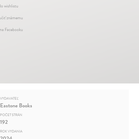
do wishlistu
čiť známemu
 na Facebooku
VYDAVATEĽ
Eastone Books
POČET STRÁN
192
ROK VYDANIA
2024