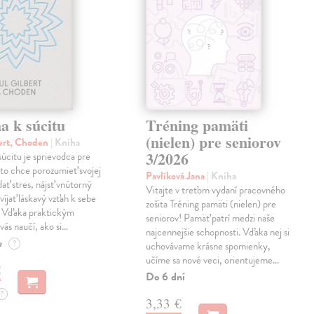
a k súcitu
Tréning pamäti
(nielen) pre seniorov
ert, Choden
| Kniha
3/2026
úcitu je sprievodca pre
to chce porozumieť svojej
Pavlíková Jana
| Kniha
dať stres, nájsť vnútorný
Vitajte v treťom vydaní pracovného
víjať láskavý vzťah k sebe
zošita Tréning pamäti (nielen) pre
. Vďaka praktickým
seniorov! Pamäť patrí medzi naše
vás naučí, ako si…
najcennejšie schopnosti. Vďaka nej si
e
?
uchovávame krásne spomienky,
učíme sa nové veci, orientujeme…
€
Do 6 dní
?
3,33 €