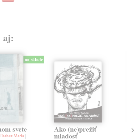
 aj:
na sklade
nom svete
Ako (ne)prežiť
Je
mladosť
sv
Elísabet María
|