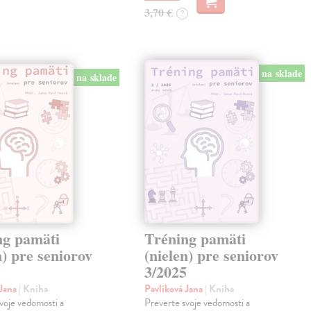
3,70 €
?
na sklade
na sklade
ng pamäti
Tréning pamäti
n) pre seniorov
(nielen) pre seniorov
5
3/2025
 Jana
| Kniha
Pavlíková Jana
| Kniha
voje vedomosti a
Preverte svoje vedomosti a