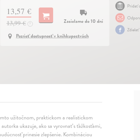
Pridať 
13,57 €
Odporu
Zasielame do 10 dní
13,99 €
?
Zdielať
Pozrieť dostupnosť v kníhkupectvách
 tomto užitočnom, praktickom a realistickom
autorka ukazuje, ako sa vyrovnať s ťažkosťami,
e budúcnosť prinesie zlepšenie. Kombináciou