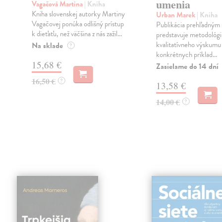
umenia
Vagačová Martina
| Kniha
Kniha slovenskej autorky Martiny
Urban Marek
| Kniha
Vagačovej ponúka odlišný prístup
Publikácia prehľadným
j
k dieťaťu, než väčšina z nás zažil...
predstavuje metodológi
kvalitatívneho výskumu
Na sklade
?
konkrétnych príklad...
15,68 €
Zasielame do 14 dní
16,50 €
?
13,58 €
14,00 €
?