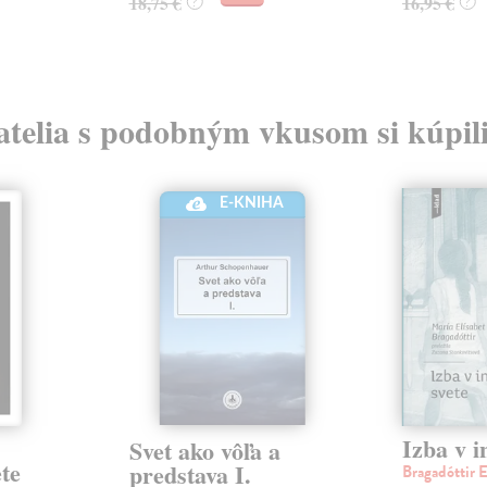
18,75 €
16,95 €
?
?
atelia s podobným vkusom si kúpili
E-KNIHA
Izba v i
Svet ako vôľa a
te
predstava I.
Bragadóttir 