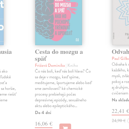
musia
Cesta do mozgu a
Odvah
späť
Paul Gilb
Odvaha k s
Fričová Dominika
| Kniha
každého, k
ú ako
Čo nás bolí, keď nás bolí hlava? Čo
mysli, zvlá
iľudské
sa deje v mozgu, keď spíme,
pokoj a roz
osť a
meditujeme, športujeme alebo keď
aj druhým
sa horšie,
sme zamilovaní? ké chemické
cvičeniam 
eme riešiť
procesy prebiehajú počas
Na sklad
ážeme
depresívnej epizódy, sexuálneho
aktu alebo epileptického…
22,41 
Do 4 dní
24,90 €
16,06 €