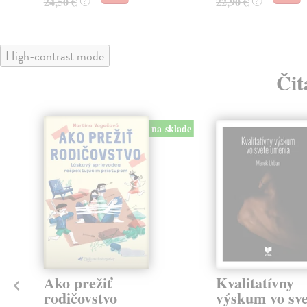
24,50 €
22,90 €
?
?
High-contrast mode
Čit
klade
na sklade
m
Ako prežiť
Kvalitatívny
rodičovstvo
výskum vo sve