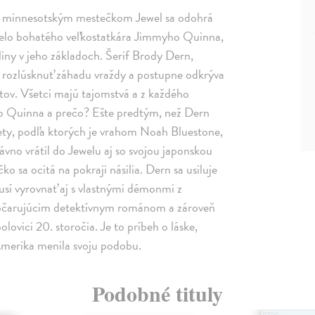
lým minnesotským mestečkom Jewel sa odohrá
 telo bohatého veľkostatkára Jimmyho Quinna,
iny v jeho základoch. Šerif Brody Dern,
 sa rozlúsknuť záhadu vraždy a postupne odkrýva
čtov. Všetci majú tajomstvá a z každého
ho Quinna a prečo? Ešte predtým, než Dern
bety, podľa ktorých je vrahom Noah Bluestone,
dávno vrátil do Jewelu aj so svojou japonskou
 sa ocitá na pokraji násilia. Dern sa usiluje
usí vyrovnať aj s vlastnými démonmi z
 očarujúcim detektívnym románom a zároveň
ovici 20. storočia. Je to príbeh o láske,
ď Amerika menila svoju podobu.
Podobné tituly