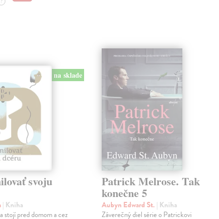
?
na sklade
lovať svoju
Patrick Melrose. Tak
konečne 5
a
| Kniha
Aubyn Edward St.
| Kniha
na stojí pred domom a cez
Záverečný diel série o Patrickovi