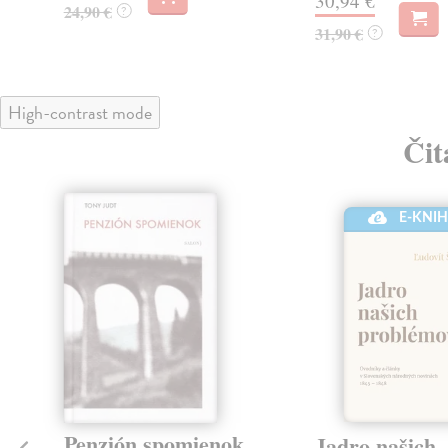
30,94 €
24,90 €
?
31,90 €
?
High-contrast mode
Čit
E-KNI
Penzión spomienok
Jadro našich