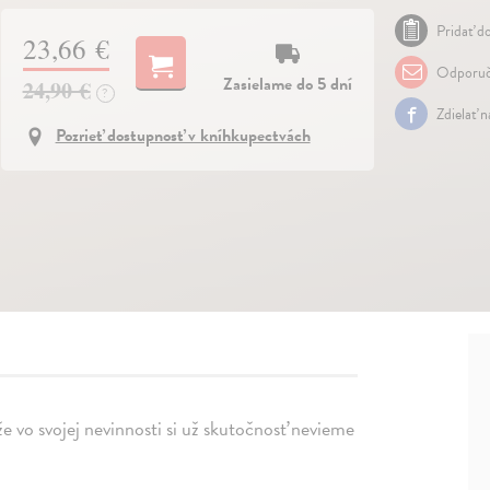
Pridať do
23,66 €
Odporuč
Zasielame do 5 dní
24,90 €
?
Zdielať 
Pozrieť dostupnosť v kníhkupectvách
ože vo svojej nevinnosti si už skutočnosť nevieme