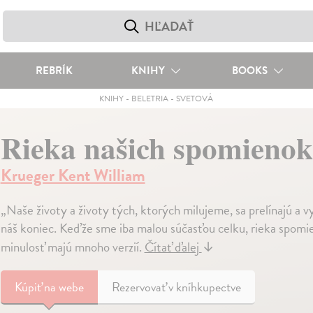
REBRÍK
KNIHY
BOOKS
KNIHY
-
BELETRIA
-
SVETOVÁ
Rieka našich spomienok
Krueger Kent William
„Naše životy a životy tých, ktorých milujeme, sa prelínajú a vy
náš koniec. Keďže sme iba malou súčasťou celku, rieka spomie
minulosť majú mnoho verzií.
Čítať ďalej
↓
Kúpiť
na webe
Rezervovať v kníhkupectve