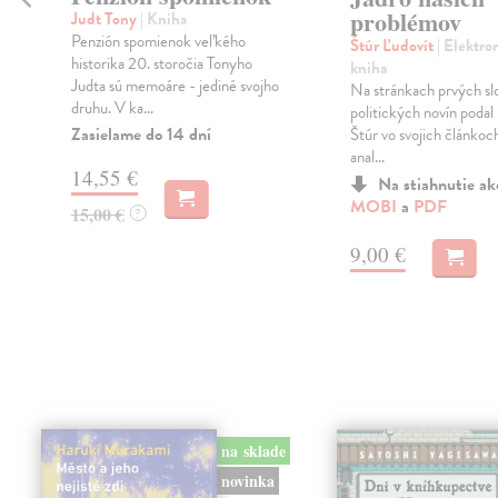
problémov
Judt Tony
| Kniha
Penzión spomienok veľkého
Štúr Ľudovít
| Elektro
historika 20. storočia Tonyho
kniha
Judta sú memoáre - jediné svojho
Na stránkach prvých s
druhu. V ka...
politických novín podal
Zasielame do 14 dní
Štúr vo svojich článkoc
anal...
14,55 €
Na stiahnutie a
MOBI
a
PDF
15,00 €
?
9,00 €
na sklade
novinka