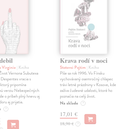
debil
Krava rodí v noci
 Virginie
| Kniha
Statovci Pajtim
| Kniha
i Život Vernona Subutexa
Píše sa rok 1996. Vo Fínsku
e Despentes vracia s
vychovávaný osemročný chlapec
ktorý pripomína
trávi letné prázdniny v Kosove, kde
snú verziu Nebezpečných
zažíva čudesné udalosti, ktoré ho
Ide o príbeh plný hnevu aj
poznačia na celý život.
oru aj prijatia.
Na sklade
?
e
?
17,01 €
€
18,90 €
?