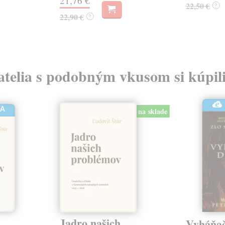
21,76 €
22,50 €
?
22,90 €
?
atelia s podobným vkusom si kúpili
HA
na sklade
Jadro našich
Vyháňač