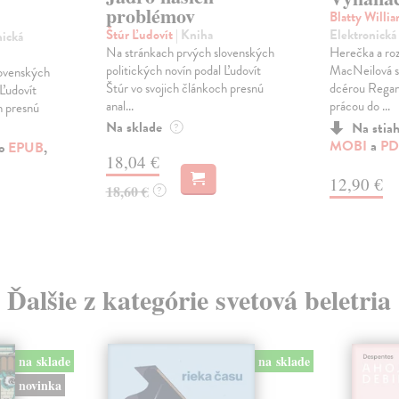
problémov
Blatty Willi
Elektronická
Štúr Ľudovít
| Kniha
nická
Herečka a ro
Na stránkach prvých slovenských
MacNeilová s
politických novín podal Ľudovít
lovenských
dcérou Regan 
Štúr vo svojich článkoch presnú
 Ľudovít
prácou do ...
anal...
h presnú
Na sklade
Na stia
?
MOBI
a
PD
ko
EPUB
,
18,04 €
12,90 €
18,60 €
?
Ďalšie z kategórie svetová beletria
na sklade
na sklade
novinka