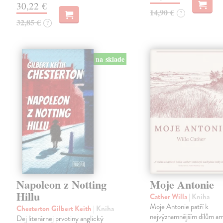
30,22 €
14,90 €
?
32,85 €
?
na sklade
Napoleon z Notting
Moje Antonie
Hillu
Cather Willa
| Kniha
Moje Antonie patří k
Chesterton Gilbert Keith
| Kniha
nejvýznamnějším dílům a
Dej literárnej prvotiny anglický