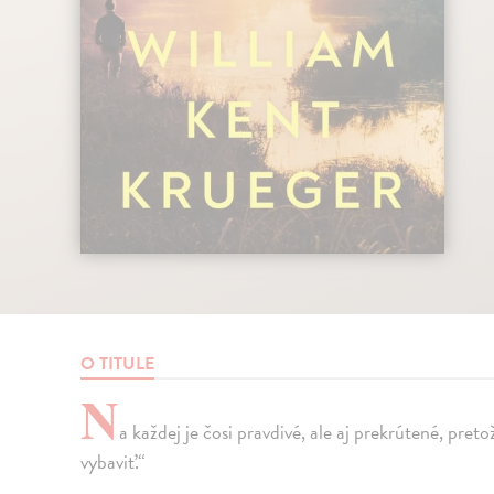
O TITULE
N
a každej je čosi pravdivé, ale aj prekrútené, pret
vybaviť.“