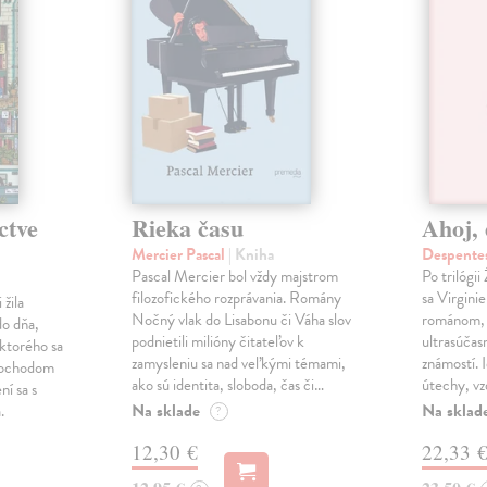
ctve
Rieka času
Ahoj, 
Mercier Pascal
| Kniha
Despentes
Pascal Mercier bol vždy majstrom
Po trilógi
filozofického rozprávania. Romány
sa Virgini
žila
Nočný vlak do Lisabonu či Váha slov
románom, 
do dňa,
podnietili milióny čitateľov k
ultrasúča
 ktorého sa
zamysleniu sa nad veľkými témami,
známostí. 
imochodom
ako sú identita, sloboda, čas či…
útechy, vzd
ní sa s
Na sklade
Na sklad
.
?
12,30 €
22,33 