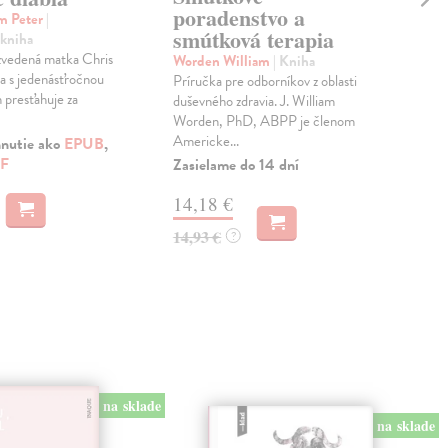
poradenstvo a
An
am Peter
|
smútková terapia
 kniha
Sha
zvedená matka Chris
Sha
Worden William
| Kniha
a s jedenásťročnou
pre
Príručka pre odborníkov z oblasti
presťahuje za
prek
duševného zdravia. J. William
skvo
Worden, PhD, ABPP je členom
Americke...
Na 
hnutie ako
EPUB
,
F
Zasielame do 14 dní
25
14,18 €
28,
14,93 €
?
na sklade
na sklade