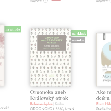
12,95 €
23,50 €
?
na sklade
na sklade
novinka
Oroonoko aneb
Ako mi
Královský otrok
dcéru
Behnová Aphra
| Kniha
Blum Hil
merické
OROONOKO (1688), bizarní
Staršia že