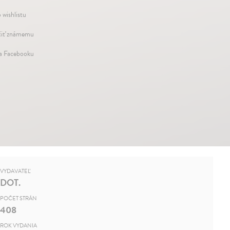
 wishlistu
iť známemu
na Facebooku
VYDAVATEĽ
DOT.
POČET STRÁN
408
ROK VYDANIA