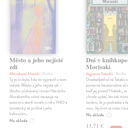
Město a jeho nejisté
Dni v kníhkupe
zdi
Morisaki
Murakami Haruki
| Kniha
Jagisawa Satoshi
| Kniha
Ty jsi to byla, kdo mi vyprávěl o tom
Dvadsaťpäťročná Takako si 
městě. Město a jeho nejisté zdi –
pomerne bezstarostne až 
dlouho očekávaný román Harukiho
keď jej priateľ Hideaki, za
Murakamiho volně navazuje na
chcela vydať, len tak m
autorovu starší novelu z roku 1980 a
oznámi, že ju podvádza a že
tematicky se prolíná s jeho
inou. Jej život sa zrazu rúca
kultovním…
Na sklade
?
Na sklade
?
13,71 €