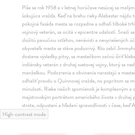
Píše sa rok 1958 a v letnej horúčave nesúcej sa ma
šokujúca vražda. Keď na brehu rieky Alabaster nájdu
pokojná fasáda mesta sa rozpadne a odhalí hlboké trhl
vojnový veterán, sa ocitá v epicentre udalostí. Snaží
zložitú pavučinu vzťahov, nenávisti a nevyriešených ú
obyvateľa mesta sa stáva podozrivý. Kto zabil Jimmy
dostane výsledky pitvy, sa mestečkom začnú šíriť kle
indiánsky veterán z druhej svetovej vojny, ktorý sa ne
manželkou. Podozrenia a obvinenia narastajú a mestečko
odhaliť pravdu o Quinnovej vražde, no popritom sa m
minulosti. Rieka našich spomienok je komplexným a
majstrovským portrétom amerického života v druhej pol
strate, odpustení a hľadaní spravodlivosti v čase, ke
High-contrast mode