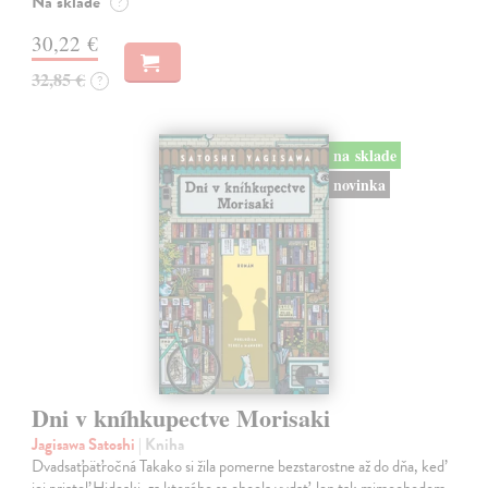
Na sklade
?
30,22 €
32,85 €
?
na sklade
novinka
Dni v kníhkupectve Morisaki
Jagisawa Satoshi
| Kniha
Dvadsaťpäťročná Takako si žila pomerne bezstarostne až do dňa, keď