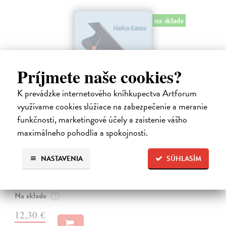
na sklade
Príjmete naše cookies?
K prevádzke internetového kníhkupectva Artforum
využívame cookies slúžiace na zabezpečenie a meranie
funkčnosti, marketingové účely a zaistenie vášho
maximálneho pohodlia a spokojnosti.
Rieka času
Mercier Pascal
| Kniha
NASTAVENIA
SÚHLASÍM
Pascal Mercier bol vždy majstrom filozofického rozprávania. Romány
Nočný vlak do Lisabonu či Váha slov podnietili milióny čitateľov k
zamysleniu sa nad veľkými témami, ako sú identita, sloboda, čas či…
Na sklade
?
12,30 €