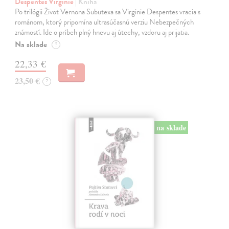
Despentes Virginie
| Kniha
Po trilógii Život Vernona Subutexa sa Virginie Despentes vracia s
románom, ktorý pripomína ultrasúčasnú verziu Nebezpečných
známostí. Ide o príbeh plný hnevu aj útechy, vzdoru aj prijatia.
Na sklade
?
22,33 €
23,50 €
?
na sklade