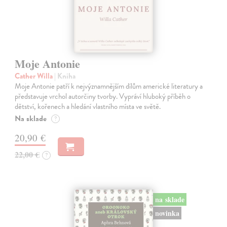
Moje Antonie
Cather Willa
| Kniha
Moje Antonie patří k nejvýznamnějším dílům americké literatury a
představuje vrchol autorčiny tvorby. Vypráví hluboký příběh o
dětství, kořenech a hledání vlastního místa ve světě.
Na sklade
?
20,90 €
22,00 €
?
na sklade
novinka