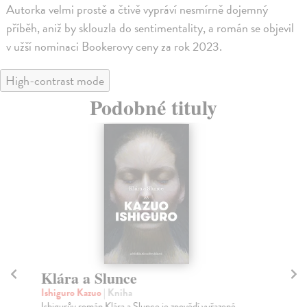
Autorka velmi prostě a čtivě vypráví nesmírně dojemný
příběh, aniž by sklouzla do sentimentality, a román se objevil
v užší nominaci Bookerovy ceny za rok 2023.
High-contrast mode
Podobné tituly
Klára a Slunce
N
Ishiguro Kazuo
| Kniha
Is
Ishigurův román Klára a Slunce je zpovědí vyřazené
V r