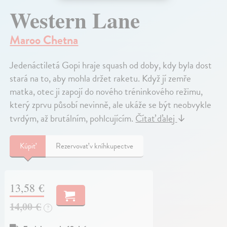
Western Lane
Maroo Chetna
Jedenáctiletá Gopi hraje squash od doby, kdy byla dost
stará na to, aby mohla držet raketu. Když jí zemře
matka, otec ji zapojí do nového tréninkového režimu,
který zprvu působí nevinně, ale ukáže se být neobvykle
tvrdým, až brutálním, pohlcujícím.
Čítať ďalej
↓
Kúpiť
Rezervovať v kníhkupectve
13,58 €
14,00 €
?