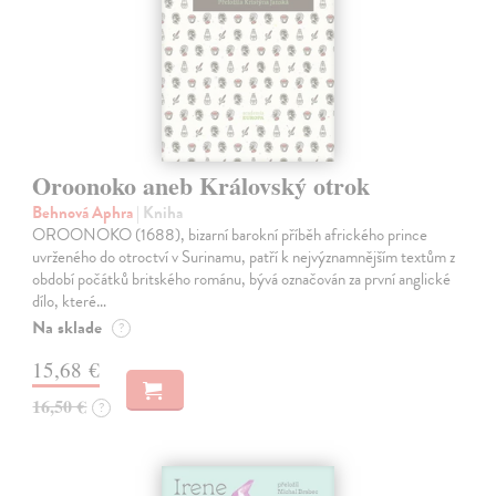
Oroonoko aneb Královský otrok
Behnová Aphra
| Kniha
OROONOKO (1688), bizarní barokní příběh afrického prince
uvrženého do otroctví v Surinamu, patří k nejvýznamnějším textům z
období počátků britského románu, bývá označován za první anglické
dílo, které…
Na sklade
?
15,68 €
16,50 €
?