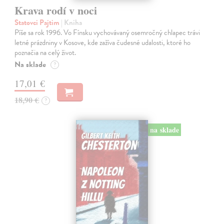
Krava rodí v noci
Statovci Pajtim
| Kniha
Píše sa rok 1996. Vo Fínsku vychovávaný osemročný chlapec trávi
letné prázdniny v Kosove, kde zažíva čudesné udalosti, ktoré ho
poznačia na celý život.
Na sklade
?
17,01 €
18,90 €
?
na sklade