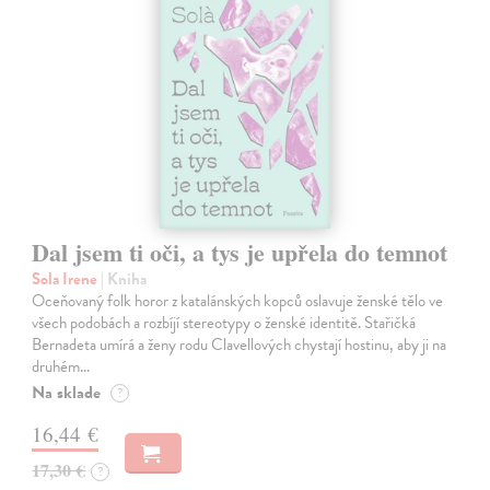
Dal jsem ti oči, a tys je upřela do temnot
Sola Irene
| Kniha
Oceňovaný folk horor z katalánských kopců oslavuje ženské tělo ve
všech podobách a rozbíjí stereotypy o ženské identitě. Stařičká
Bernadeta umírá a ženy rodu Clavellových chystají hostinu, aby ji na
druhém…
Na sklade
?
16,44 €
17,30 €
?