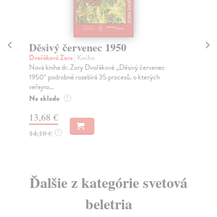
Děsivý červenec 1950
Vě
c
Dvořáková Zora
| Kniha
Nová kniha dr. Zory Dvořákové „Děsivý červenec
Dv
1950“ podrobně rozebírá 35 procesů, o kterých
Jak
veřejno...
svě
Na sklade
Za
?
13,68 €
15
14,10 €
?
16
Ďalšie z kategórie svetová
beletria