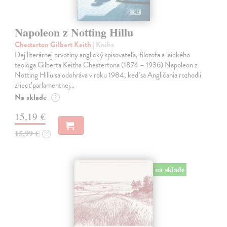
Napoleon z Notting Hillu
Chesterton Gilbert Keith
| Kniha
Dej literárnej prvotiny anglický spisovateľa, filozofa a laického
teológa Gilberta Keitha Chestertona (1874 – 1936) Napoleon z
Notting Hillu sa odohráva v roku 1984, keď sa Angličania rozhodli
zriecť parlamentnej…
Na sklade
?
15,19 €
15,99 €
?
na sklade