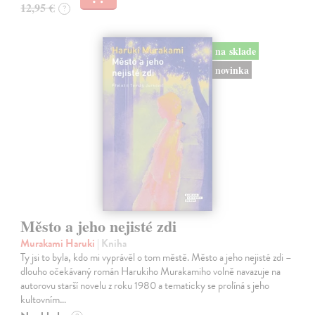
12,95 €
?
na sklade
novinka
Město a jeho nejisté zdi
Murakami Haruki
| Kniha
Ty jsi to byla, kdo mi vyprávěl o tom městě. Město a jeho nejisté zdi –
dlouho očekávaný román Harukiho Murakamiho volně navazuje na
autorovu starší novelu z roku 1980 a tematicky se prolíná s jeho
kultovním…