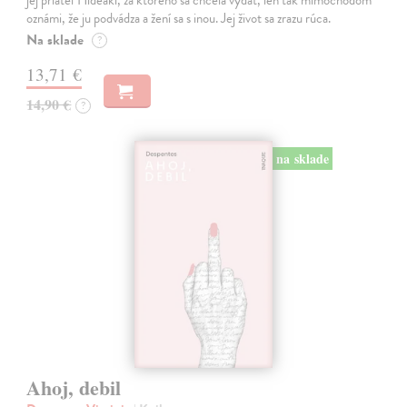
jej priateľ Hideaki, za ktorého sa chcela vydať, len tak mimochodom
oznámi, že ju podvádza a žení sa s inou. Jej život sa zrazu rúca.
Na sklade
?
13,71 €
14,90 €
?
na sklade
Ahoj, debil