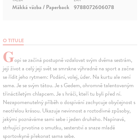
VÄZBA
EAN
Mäkká väzba / Paperback
9788072606078
O TITULE
G
opi se začíná postupně vzdalovat svým dvěma sestrám,
její život a celý její svět se smrskne výhradně na sport a začne
se řídit jeho rytmem: Podání, volej, úder. Na kurtu ale není
sama. Je se svým tátou. Je s Gedem, ohromně talentovaným
třináctiletým chlapcem. Je s hráči, kteří tu byli před ní.
Nezapomenutelný příběh o dospívání zachycuje obyčejnost s
neotřelou krásou. Ukazuje nevinnost a roztodivné způsoby,
jakými poznáváme sami sebe i jeden druhého. Napínavá,
strhující prvotina o smutku, sesterství a snaze mladé
sportovkyně překonat sama sebe.