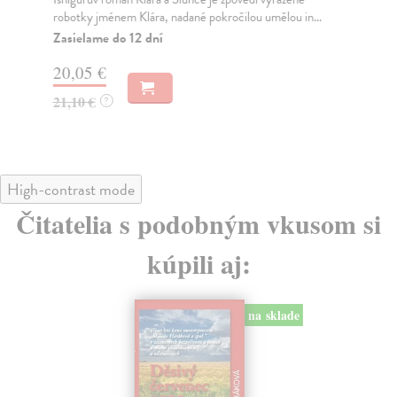
robotky jménem Klára, nadané pokročilou umělou in...
pře
Zasielame do 12 dní
Za
20,05 €
17
21,10 €
18
?
High-contrast mode
Čitatelia s podobným vkusom si
kúpili aj:
na sklade