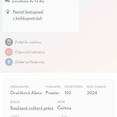
Zasielame do 12 dní
Pozrieť dostupnosť
v kníhkupectvách
Pridať do wishlistu
Odporučiť známemu
Zdielať na Facebooku
PREKLADATEĽ
VYDAVATEĽ
POČET STRÁN
ROK VYDANIA
Dvořáková Alena
Prostor
192
2024
EDÍCIA
JAZYK
Současná světová próza
Čeština