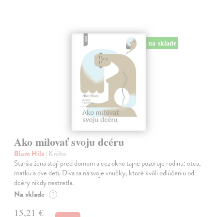
na sklade
Ako milovať svoju dcéru
Blum Hila
| Kniha
Staršia žena stojí pred domom a cez okno tajne pozoruje rodinu: otca,
matku a dve deti. Díva sa na svoje vnučky, ktoré kvôli odlúčeniu od
dcéry nikdy nestretla.
Na sklade
?
15,21 €