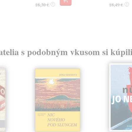
18,30 €
18,49 €
?
?
atelia s podobným vkusom si kúpili