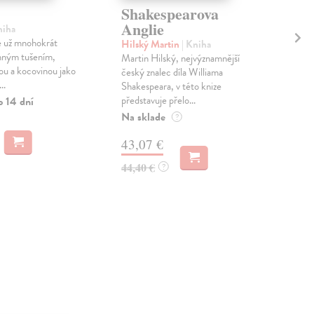
Shakespearova
Bá
Anglie
no
niha
e už mnohokrát
Hilský Martin
| Kniha
Lin
emným tušením,
Martin Hilský, nejvýznamnější
Básn
ou a kocovinou jako
český znalec díla Williama
sku
..
Shakespeara, v této knize
Lin
představuje přelo...
mela
o 14 dní
Na sklade
Zas
?
43,07 €
13
44,40 €
14,
?