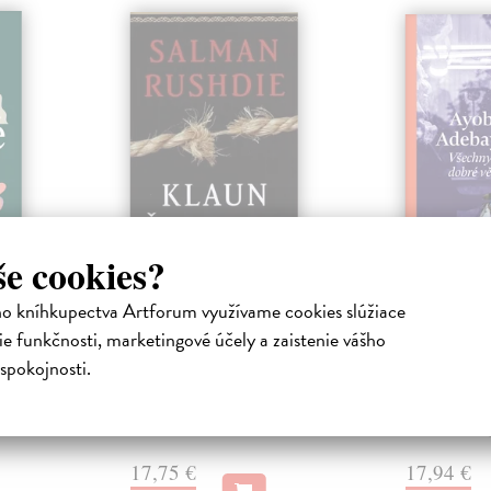
še cookies?
Klaun Šalimar
Všechny
ho kníhkupectva Artforum využívame cookies slúžiace
ha
Rushdie Salman
| Kniha
Adebayo Ay
e funkčnosti, marketingové účely a zaistenie vášho
ě.
Vše nasvědčuje politickému
Eniola je na 
pozadí činu, jehož pachatelem je
vyspělý chlap
spokojnosti.
Ophulsův osobní řidič „klaun
dospělý muž. 
Šalimar“, m...
přišel...
Zasielame do 12 dní
Na sklade
17,75 €
17,94 €