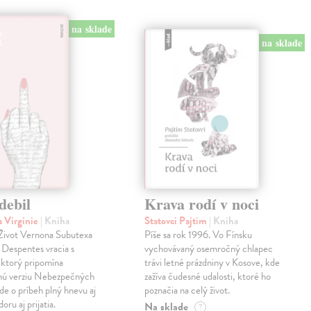
na sklade
na sklade
debil
Krava rodí v noci
 Virginie
| Kniha
Statovci Pajtim
| Kniha
i Život Vernona Subutexa
Píše sa rok 1996. Vo Fínsku
e Despentes vracia s
vychovávaný osemročný chlapec
ktorý pripomína
trávi letné prázdniny v Kosove, kde
snú verziu Nebezpečných
zažíva čudesné udalosti, ktoré ho
Ide o príbeh plný hnevu aj
poznačia na celý život.
oru aj prijatia.
Na sklade
?