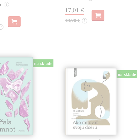
e
?
17,01 €
€
18,90 €
?
?
na sklade
na sklade