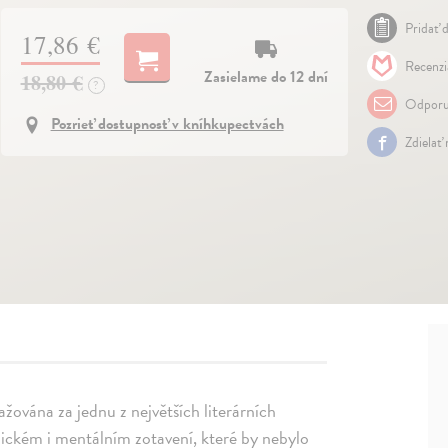
Pridať d
17,86 €
Recenzi
Zasielame do 12 dní
18,80 €
?
Odporu
Pozrieť dostupnosť v kníhkupectvách
Zdielať
žována za jednu z největších literárních
zickém i mentálním zotavení, které by nebylo