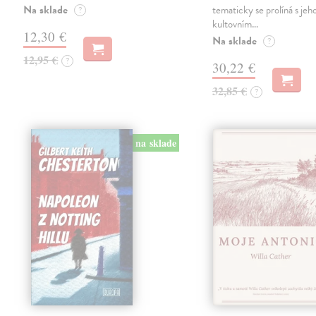
Na sklade
tematicky se prolíná s jeh
?
kultovním…
12,30 €
Na sklade
?
12,95 €
?
30,22 €
32,85 €
?
na sklade