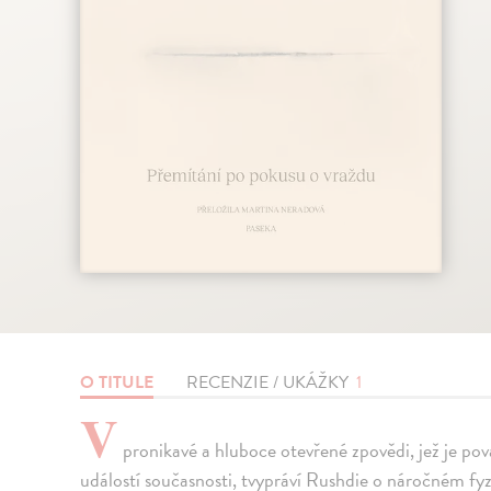
O TITULE
RECENZIE / UKÁŽKY
1
V
pronikavé a hluboce otevřené zpovědi, jež je pova
událostí současnosti, tvypráví Rushdie o náročném fy