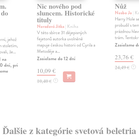
m.
Nic nového pod
Nůž
 do
sluncem. Historické
Nesbo Jo
| K
tituly
Harry Hole s
probudil s t
Neradová Jitka
| Kniha
prázdnou hlav
V této sbírce 31 dějepisných
trám. Tentokr.
fejetonů autorka uvolněně
ní, jehož
Zasielame d
mapuje českou historii od Cyrila a
 stoletím,
Metoděje a...
vali, že...
23,76 €
Zasielame do 12 dní
l na
0 dní, pri
24,49 €
?
10,09 €
vieme
10,40 €
?
Ďalšie z kategórie svetová beletria