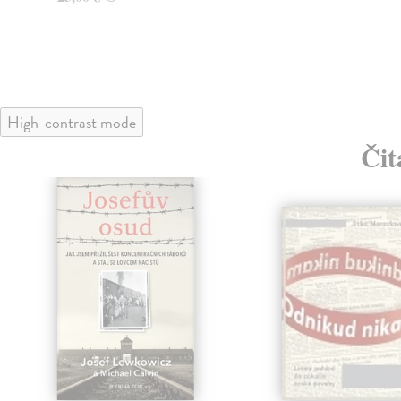
High-contrast mode
Čit
klade