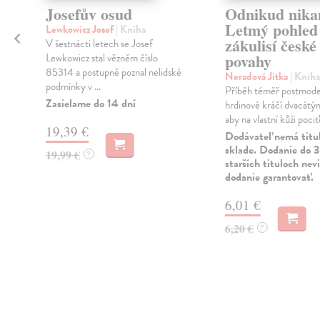
Josefův osud
Odnikud nika
Letmý pohled
Lewkowicz Josef
| Kniha
zákulisí české
V šestnácti letech se Josef
povahy
Lewkowicz stal vězněm číslo
85314 a postupně poznal nelidské
Neradová Jitka
| Kniha
podmínky v ...
Příběh téměř postmoder
Zasielame do 14 dní
hrdinové kráčí dvacátým
aby na vlastní kůži pociťo
19,39 €
Dodávateľ nemá titu
sklade. Dodanie do 3
19,99 €
?
starších tituloch ne
dodanie garantovať.
6,01 €
6,20 €
?