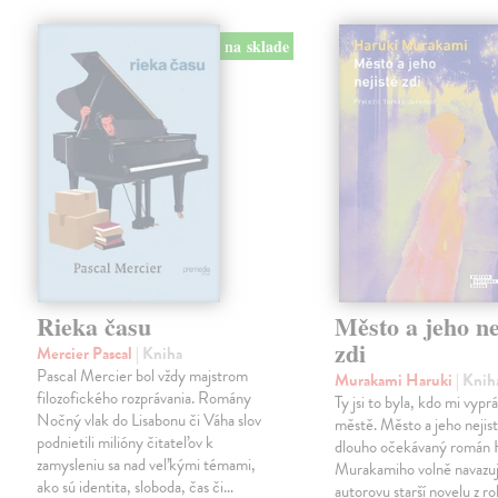
na sklade
Rieka času
Město a jeho ne
zdi
Mercier Pascal
| Kniha
Pascal Mercier bol vždy majstrom
Murakami Haruki
| Knih
filozofického rozprávania. Romány
Ty jsi to byla, kdo mi vypr
Nočný vlak do Lisabonu či Váha slov
městě. Město a jeho nejist
podnietili milióny čitateľov k
dlouho očekávaný román 
zamysleniu sa nad veľkými témami,
Murakamiho volně navazuj
ako sú identita, sloboda, čas či…
autorovu starší novelu z r