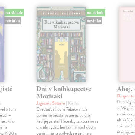
na sklade
na sklade
novinka
novinka
jisté
Dni v kníhkupectve
Ahoj, 
Morisaki
Despentes
Po trilógi
a
Jagisawa Satoshi
| Kniha
sa Virgini
ávěl o tom
Dvadsaťpäťročná Takako si žila
románom, 
é zdi –
pomerne bezstarostne až do dňa,
ultrasúča
Harukiho
keď jej priateľ Hideaki, za ktorého sa
známostí. 
e na
chcela vydať, len tak mimochodom
útechy, vzd
oku 1980 a
oznámi, že ju podvádza a žení sa s