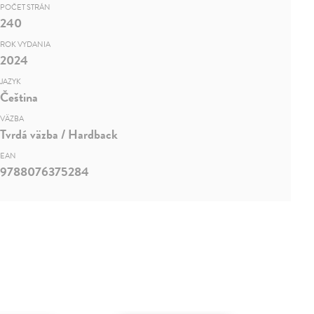
POČET STRÁN
240
ROK VYDANIA
2024
JAZYK
Čeština
VÄZBA
Tvrdá väzba / Hardback
EAN
9788076375284