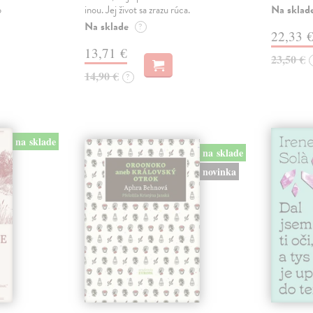
Na sklad
o
inou. Jej život sa zrazu rúca.
Na sklade
?
22,33 
13,71 €
23,50 €
14,90 €
?
na sklade
na sklade
novinka