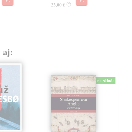
23,00 €
?
 aj:
na sklade