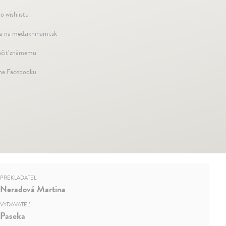
o wishlistu
a na medziknihami.sk
čiť známemu
 na Facebooku
PREKLADATEĽ
Neradová Martina
VYDAVATEĽ
Paseka