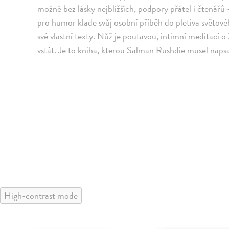
možné bez lásky nejbližších, podpory přátel i čtenářů 
pro humor klade svůj osobní příběh do pletiva světovéh
své vlastní texty. Nůž je poutavou, intimní meditací o 
vstát. Je to kniha, kterou Salman Rushdie musel napsa
High-contrast mode