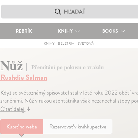
REBRÍK
KNIHY
BOOKS
KNIHY
-
BELETRIA
-
SVETOVÁ
Nůž
Přemítání po pokusu o vraždu
Rushdie Salman
Když se světoznámý spisovatel stal v létě roku 2022 obětí vr
zraněními. Nůž v rukou atentátníka však nezanechal stopy pouz
Čítať ďalej
↓
Kúpiť
na webe
Rezervovať v kníhkupectve