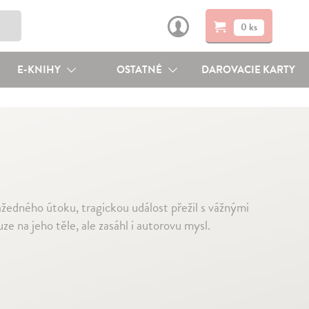
0 ks
E-KNIHY
OSTATNÉ
DAROVACIE KARTY
ažedného útoku, tragickou událost přežil s vážnými
e na jeho těle, ale zasáhl i autorovu mysl.