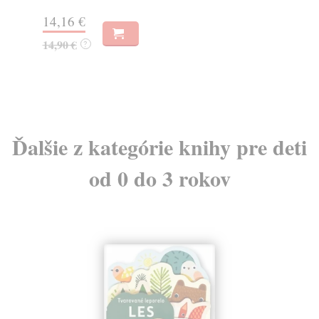
11,40 €
7,
12,00 €
7,
?
Ďalšie z kategórie knihy pre deti
od 0 do 3 rokov