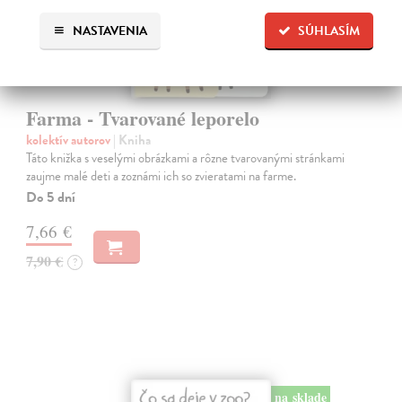
NASTAVENIA
SÚHLASÍM
Farma - Tvarované leporelo
kolektív autorov
| Kniha
Táto knižka s veselými obrázkami a rôzne tvarovanými stránkami
zaujme malé deti a zoznámi ich so zvieratami na farme.
Do 5 dní
7,66 €
7,90 €
?
na sklade