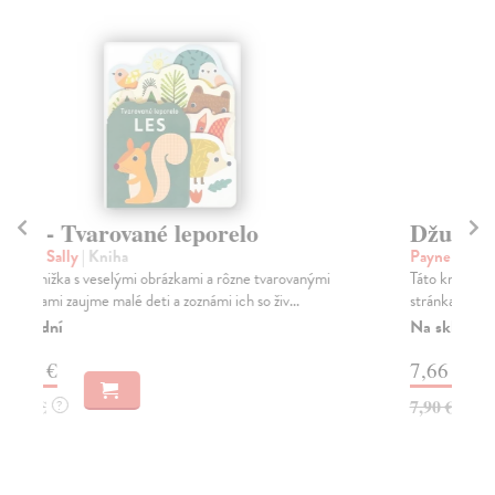
na sklade
Džungľa - Tvarované leporelo
F
Payne Sally
| Kniha
kol
Táto knižka s veselými obrázkami a rôzne tvarovanými
Tát
stránkami zaujme malé deti a zoznámi ich so zvi...
str
Na sklade
Do
?
7,66 €
7,
7,90 €
7,
?