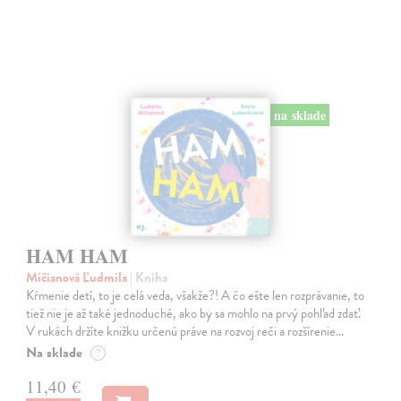
na sklade
HAM HAM
Mičianová Ľudmila
| Kniha
Kŕmenie detí, to je celá veda, všakže?! A čo ešte len rozprávanie, to
tiež nie je až také jednoduché, ako by sa mohlo na prvý pohľad zdať.
V rukách držíte knižku určenú práve na rozvoj reči a rozšírenie…
Na sklade
?
11,40 €