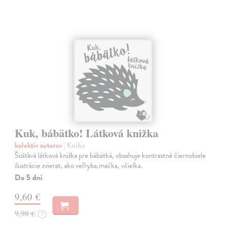
Kuk, bábätko! Látková knižka
kolektív autorov
| Kniha
Šušťavá látková knižka pre bábätká, obsahuje kontrastné čiernobiele
ilustrácie zvierat, ako veľryba,mačka, včielka.
Do 5 dní
9,60 €
9,90 €
?