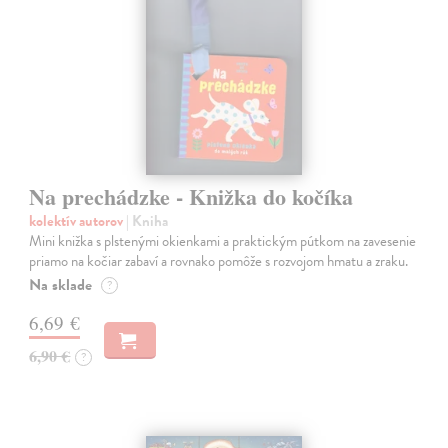
Na prechádzke - Knižka do kočíka
kolektív autorov
| Kniha
Mini knižka s plstenými okienkami a praktickým pútkom na zavesenie
priamo na kočiar zabaví a rovnako pomôže s rozvojom hmatu a zraku.
Na sklade
?
6,69 €
6,90 €
?