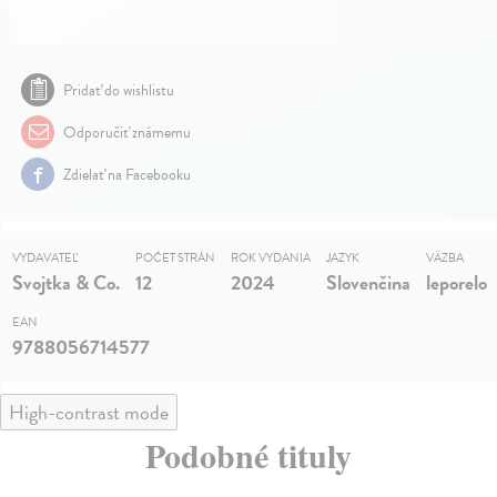
Pridať do wishlistu
Odporučiť známemu
Zdielať na Facebooku
VYDAVATEĽ
POČET STRÁN
ROK VYDANIA
JAZYK
VÄZBA
Svojtka & Co.
12
2024
Slovenčina
leporelo
EAN
9788056714577
High-contrast mode
Podobné tituly