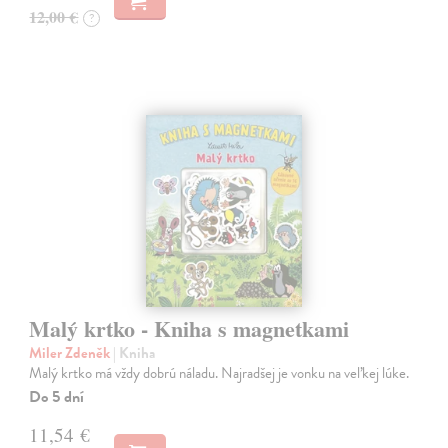
12,00 €
?
Malý krtko - Kniha s magnetkami
Miler Zdeněk
| Kniha
Malý krtko má vždy dobrú náladu. Najradšej je vonku na veľkej lúke.
Do 5 dní
11,54 €