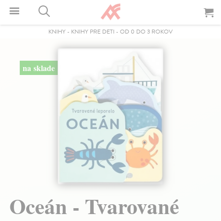
KNIHY
-
KNIHY PRE DETI
-
OD 0 DO 3 ROKOV
na sklade
Oceán - Tvarované