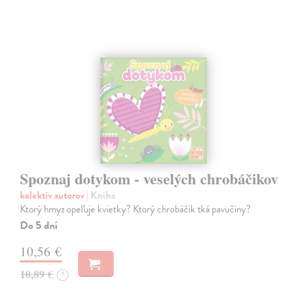
Spoznaj dotykom - veselých chrobáčikov
kolektív autorov
| Kniha
Ktorý hmyz opeľuje kvietky? Ktorý chrobáčik tká pavučiny?
Do 5 dní
10,56 €
10,89 €
?