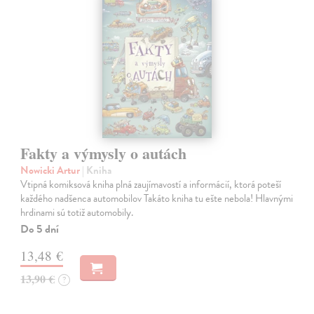
Fakty a výmysly o autách
Nowicki Artur
| Kniha
Vtipná komiksová kniha plná zaujímavostí a informácií, ktorá poteší
každého nadšenca automobilov Takáto kniha tu ešte nebola! Hlavnými
hrdinami sú totiž automobily.
Do 5 dní
13,48 €
13,90 €
?