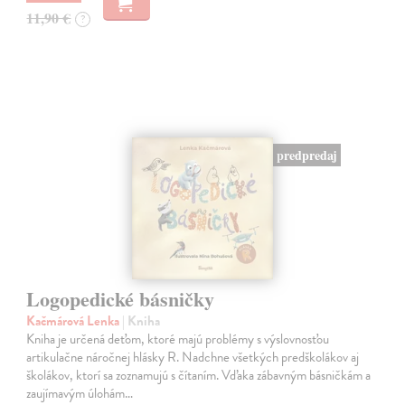
11,90 €
?
predpredaj
Logopedické básničky
Kačmárová Lenka
| Kniha
Kniha je určená deťom, ktoré majú problémy s výslovnosťou
artikulačne náročnej hlásky R. Nadchne všetkých predškolákov aj
školákov, ktorí sa zoznamujú s čítaním. Vďaka zábavným básničkám a
zaujímavým úlohám…