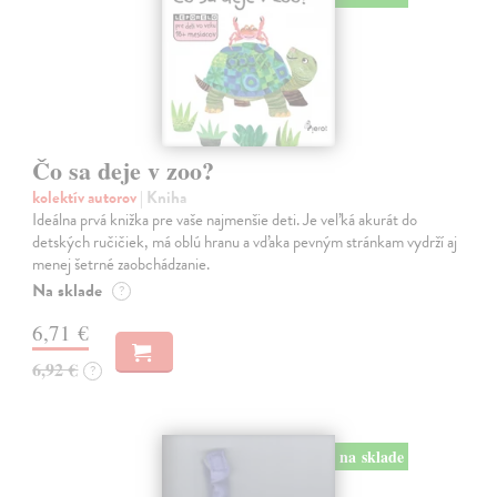
Čo sa deje v zoo?
kolektív autorov
| Kniha
Ideálna prvá knižka pre vaše najmenšie deti. Je veľká akurát do
detských ručičiek, má oblú hranu a vďaka pevným stránkam vydrží aj
menej šetrné zaobchádzanie.
Na sklade
?
6,71 €
6,92 €
?
na sklade