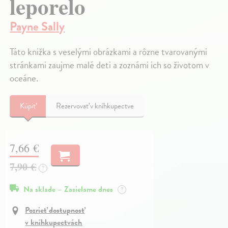
leporelo
Payne Sally
Táto knižka s veselými obrázkami a rôzne tvarovanými
stránkami zaujme malé deti a zoznámi ich so životom v
oceáne.
Kúpiť
Rezervovať v kníhkupectve
7,66 €
7,90 €
?
Na sklade – Zasielame dnes
?
Pozrieť dostupnosť
v kníhkupectvách