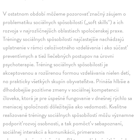
V ostatnom období môžeme pozorovať značný záujem o
problematiku sociálnych spôsobilostí („soft skills“) a ich
rozvoja v najrozličnejších oblastiach spoločenskej praxe.
Tréningy sociálnych spôsobilostí najčastejšie nachádzajú
uplatnenie v rámci celoživotného vzdelávania i ako súčasť
preventívnych a tiež liečebných postupov na úrovni
psychoterapie. Tréning sociálnych spôsobilostí je
akceptovanou a rozšírenou formou vzdelávania nielen detí,
no prakticky všetkých skupín obyvateľstva. Prináša hlbšie a
dlhodobejšie pozitívne zmeny v sociálnej kompetencii
človeka, ktorá je pre úspešné fungovanie v dnešnej rýchlo sa
meniacej spoločnosti dôležitejšia ako vedomosti. Kvalitne
realizované tréningy sociálnych spôsobilostí môžu významne
podporiť rozvoj osobnosti, a tak pomôcť v sebapoznaní,
sociálnej interakcii a komunikácii, primeranom