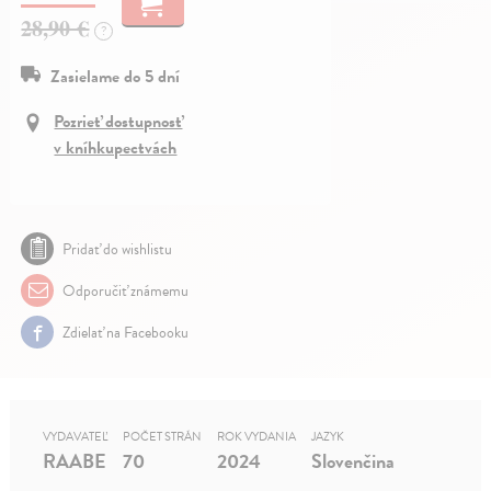
28,90 €
?
Zasielame do 5 dní
Pozrieť dostupnosť
v kníhkupectvách
Pridať do wishlistu
Odporučiť známemu
Zdielať na Facebooku
VYDAVATEĽ
POČET STRÁN
ROK VYDANIA
JAZYK
RAABE
70
2024
Slovenčina