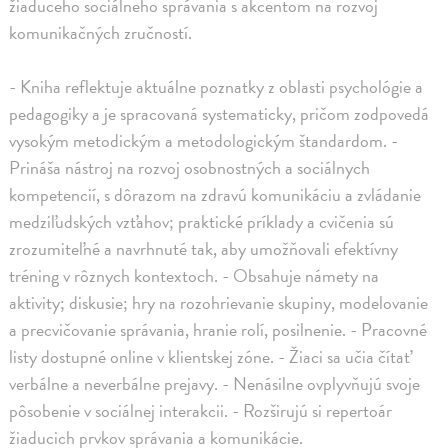
žiaduceho sociálneho správania s akcentom na rozvoj
komunikačných zručností.
- Kniha reflektuje aktuálne poznatky z oblasti psychológie a
pedagogiky a je spracovaná systematicky, pričom zodpovedá
vysokým metodickým a metodologickým štandardom. -
Prináša nástroj na rozvoj osobnostných a sociálnych
kompetencií, s dôrazom na zdravú komunikáciu a zvládanie
medziľudských vzťahov; praktické príklady a cvičenia sú
zrozumiteľné a navrhnuté tak, aby umožňovali efektívny
tréning v rôznych kontextoch. - Obsahuje námety na
aktivity; diskusie; hry na rozohrievanie skupiny, modelovanie
a precvičovanie správania, hranie rolí, posilnenie. - Pracovné
listy dostupné online v klientskej zóne. - Žiaci sa učia čítať
verbálne a neverbálne prejavy. - Nenásilne ovplyvňujú svoje
pôsobenie v sociálnej interakcii. - Rozširujú si repertoár
žiaducich prvkov správania a komunikácie.