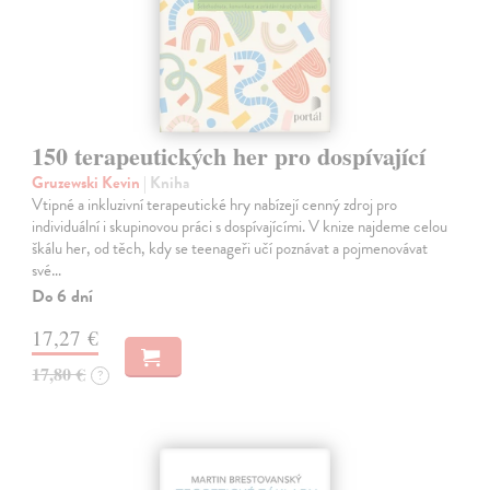
150 terapeutických her pro dospívající
Gruzewski Kevin
| Kniha
Vtipné a inkluzivní terapeutické hry nabízejí cenný zdroj pro
individuální i skupinovou práci s dospívajícími. V knize najdeme celou
škálu her, od těch, kdy se teenageři učí poznávat a pojmenovávat
své…
Do 6 dní
17,27 €
17,80 €
?