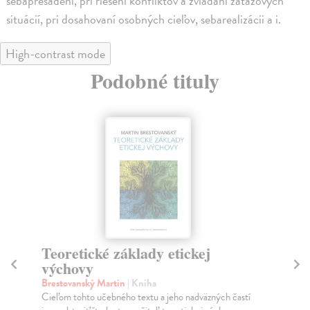
sebapresadení, pri riešení konfliktov a zvládaní záťažových
situácií, pri dosahovaní osobných cieľov, sebarealizácii a i.
High-contrast mode
Podobné tituly
Teoretické základy etickej
Š
výchovy
p
Brestovanský Martin
| Kniha
Ga
Cieľom tohto učebného textu a jeho nadväzných častí
Pre