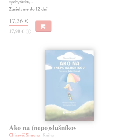
vychytávku,…
Zasielame do 12 dní
17,36 €
17,90 €
?
Ako na (nepo)slušníkov
Chicevič Simona
| Kniha