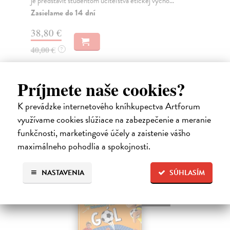
je predstaviť študentom učiteľstva etickej výcho...
pro
Zasielame do 14 dní
Do
38,80 €
28
40,00 €
28
?
Príjmete naše cookies?
K prevádzke internetového kníhkupectva Artforum
High-contrast mode
využívame cookies slúžiace na zabezpečenie a meranie
Čitatelia s podobným vkusom si
funkčnosti, marketingové účely a zaistenie vášho
maximálneho pohodlia a spokojnosti.
kúpili aj:
NASTAVENIA
SÚHLASÍM
novinka