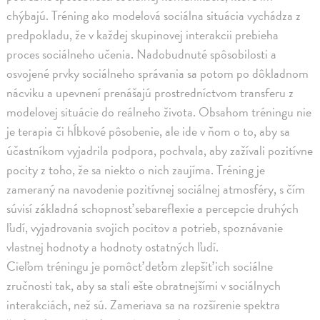
chýbajú. Tréning ako modelová sociálna situácia vychádza z
predpokladu, že v každej skupinovej interakcii prebieha
proces sociálneho učenia. Nadobudnuté spôsobilosti a
osvojené prvky sociálneho správania sa potom po dôkladnom
nácviku a upevnení prenášajú prostredníctvom transferu z
modelovej situácie do reálneho života. Obsahom tréningu nie
je terapia či hĺbkové pôsobenie, ale ide v ňom o to, aby sa
účastníkom vyjadrila podpora, pochvala, aby zažívali pozitívne
pocity z toho, že sa niekto o nich zaujíma. Tréning je
zameraný na navodenie pozitívnej sociálnej atmosféry, s čím
súvisí základná schopnosť sebareflexie a percepcie druhých
ľudí, vyjadrovania svojich pocitov a potrieb, spoznávanie
vlastnej hodnoty a hodnoty ostatných ľudí.
Cieľom tréningu je pomôcť deťom zlepšiť ich sociálne
zručnosti tak, aby sa stali ešte obratnejšími v sociálnych
interakciách, než sú. Zameriava sa na rozšírenie spektra