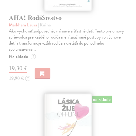
AHA! Rodičovstvo
Markham Laura
| Kniha
Ako vychovať zodpovedné, vnímavé a šťastné deti. Tento prelomový
sprievodca pre každého rodiča mení zaužívané postupy vo výchove
detí a transformuje vzťah rodiča a dieťaťa do pohodlného
spolunažívania.…
Na sklade
?
19,30 €
19,90 €
?
na sklade