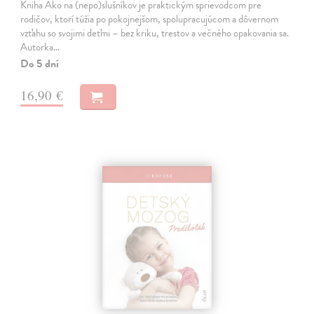
Kniha Ako na (nepo)slušníkov je praktickým sprievodcom pre
rodičov, ktorí túžia po pokojnejšom, spolupracujúcom a dôvernom
vzťahu so svojimi deťmi – bez kriku, trestov a večného opakovania sa.
Autorka…
Do 5 dní
16,90 €