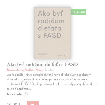
na sklade
Ako byť rodičom dieťaťa s FASD
Brown Julia, Mather Mary
| Kniha
Jedna z mála kníh o poruchách fetálneho alkoholového spektra v
slovenskom jazyku. Kniha nielen jasne a zrozumiteľne popisuje
problematiku FASD, ale ponúka aj konkrétne rady pri výchove detí s
touto diagnózou.…
Na sklade
?
10,00 €