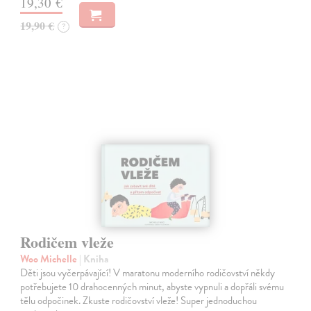
19,30 €
19,90 €
?
Rodičem vleže
Woo Michelle
| Kniha
Děti jsou vyčerpávající! V maratonu moderního rodičovství někdy
potřebujete 10 drahocenných minut, abyste vypnuli a dopřáli svému
tělu odpočinek. Zkuste rodičovství vleže! Super jednoduchou