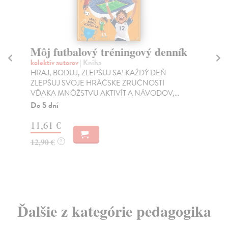
Môj futbalový tréningový denník
Z
kolektív autorov
| Kniha
Ve
HRAJ, BODUJ, ZLEPŠUJ SA! KAŽDÝ DEŇ
Špe
ZLEPŠUJ SVOJE HRÁČSKE ZRUČNOSTI
pan
VĎAKA MNÔŽSTVU AKTIVÍT A NÁVODOV,...
Na
Do 5 dní
42
11,61 €
43
12,90 €
?
Ďalšie z kategórie pedagogika