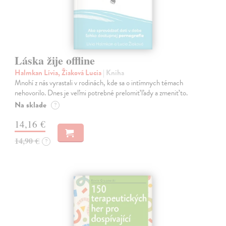
Láska žije offline
Halmkan Lívia, Žiaková Lucia
| Kniha
Mnohí z nás vyrastali v rodinách, kde sa o intímnych témach
nehovorilo. Dnes je veľmi potrebné prelomiť ľady a zmeniť to.
Na sklade
?
14,16 €
14,90 €
?