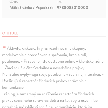
VÄZBA
EAN
Mäkká väzba / Paperback
9788083010000
O TITULE
-
Aktivity, diskusie, hry na rozohrievanie skupiny,
modelovanie a precvičovanie správania, hranie rolí,
posilnenie. - Pracovné listy dostupné online v klientskej zóne.
- Žiaci sa učia čítať verbálne a neverbálne prejavy. -
Nenásilne ovplyvňujú svoje pôsobenie v sociálnej interakcii. -
Rozširujú si repertoár žiaducich prvkov správania a
komunikácie.
Tréning je zameraný na rozšírenie repertoáru žiaducich
prvkov sociálneho správania detí a na to, aby si osvojili tie
potrebné spôsobilosti sociálnej komunikácie, ktoré im