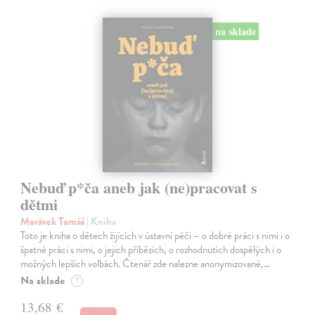
na sklade
Nebuď p*ča aneb jak (ne)pracovat s
dětmi
Morávek Tomáš
| Kniha
Toto je kniha o dětech žijících v ústavní péči – o dobré práci s nimi i o
špatné práci s nimi, o jejich příbězích, o rozhodnutích dospělých i o
možných lepších volbách. Čtenář zde nalezne anonymizované,…
Na sklade
?
13,68 €