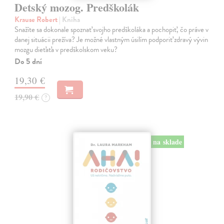
Detský mozog. Predškolák
Krause Robert
| Kniha
Snažíte sa dokonale spoznať svojho predškoláka a pochopiť, čo práve v
danej situácii prežíva? Je možné vlastným úsilím podporiť zdravý vývin
mozgu dieťaťa v predškolskom veku?
Do 5 dní
19,30 €
19,90 €
?
na sklade