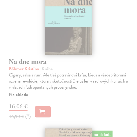
Na dne mora
Böhmer Kristína
| Kniha
Cigary, salsa a rum. Ale tiež potravinová kríza, bieda a všadeprítomná
ozvena revolúcie, ktorá v skutočnosti žije už len v sadrových kulisách a
v hlavách ľudí opantaných propagandou.
Na sklade
16,06 €
16,90 €
?
na sklade