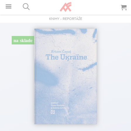
KNIHY
-
REPORTÁŽE
na sklade