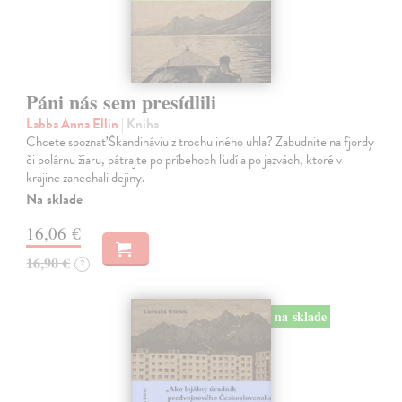
Páni nás sem presídlili
Labba Anna Ellin
| Kniha
Chcete spoznať Škandináviu z trochu iného uhla? Zabudnite na fjordy
či polárnu žiaru, pátrajte po príbehoch ľudí a po jazvách, ktoré v
krajine zanechali dejiny.
Na sklade
16,06 €
16,90 €
?
na sklade