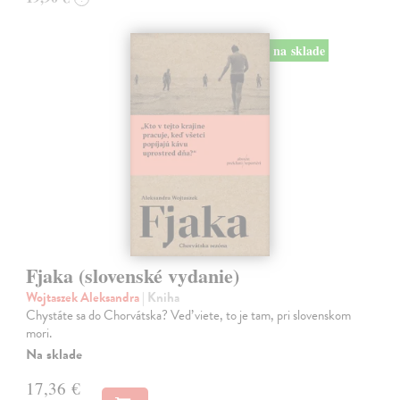
na sklade
Fjaka (slovenské vydanie)
Wojtaszek Aleksandra
| Kniha
Chystáte sa do Chorvátska? Veď viete, to je tam, pri slovenskom
mori.
Na sklade
17,36 €