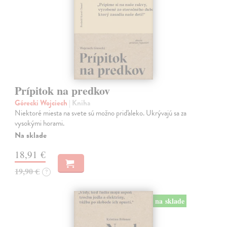
Prípitok na predkov
Górecki Wojciech
| Kniha
Niektoré miesta na svete sú možno priďaleko. Ukrývajú sa za
vysokými horami.
Na sklade
18,91 €
19,90 €
?
na sklade