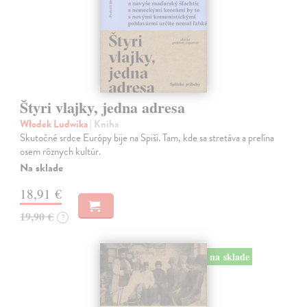
Štyri vlajky, jedna adresa
Włodek Ludwika
| Kniha
Skutočné srdce Európy bije na Spiši. Tam, kde sa stretáva a prelína
osem rôznych kultúr.
Na sklade
18,91 €
19,90 €
?
na sklade