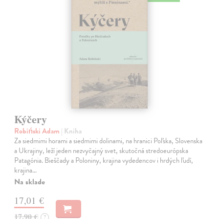
Kýčery
Robiński Adam
| Kniha
Za siedmimi horami a siedmimi dolinami, na hranici Poľska, Slovenska
a Ukrajiny, leží jeden nezvyčajný svet, skutočná stredoeurópska
Patagónia. Bieščady a Poloniny, krajina vydedencov i hrdých ľudí,
krajina…
Na sklade
17,01 €
17,90 €
?