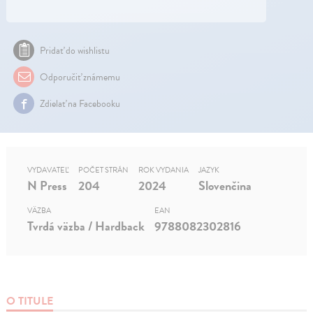
Pridať do wishlistu
Odporučiť známemu
Zdielať na Facebooku
VYDAVATEĽ
POČET STRÁN
ROK VYDANIA
JAZYK
N Press
204
2024
Slovenčina
VÄZBA
EAN
Tvrdá väzba / Hardback
9788082302816
O TITULE