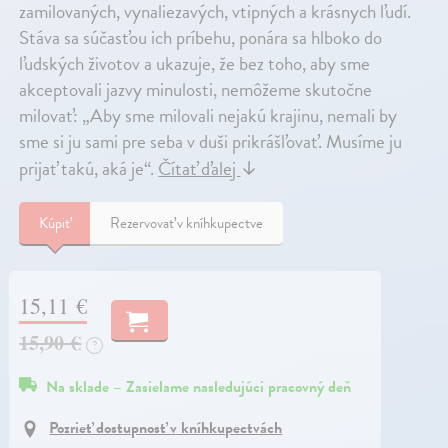
zamilovaných, vynaliezavých, vtipných a krásnych ľudí.
Stáva sa súčasťou ich príbehu, ponára sa hlboko do
ľudských životov a ukazuje, že bez toho, aby sme
akceptovali jazvy minulosti, nemôžeme skutočne
milovať: „Aby sme milovali nejakú krajinu, nemali by
sme si ju sami pre seba v duši prikrášľovať. Musíme ju
prijať takú, aká je“.
Čítať ďalej
↓
Kúpiť
Rezervovať v kníhkupectve
15,11 €
15,90 €
?
Na sklade – Zasielame nasledujúci pracovný deň
Pozrieť dostupnosť v kníhkupectvách