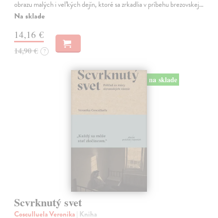
obrazu malých i veľkých dejín, ktoré sa zrkadlia v príbehu brezovskej…
Na sklade
14,16 €
14,90 €
?
na sklade
Scvrknutý svet
Cosculluela Veronika
| Kniha