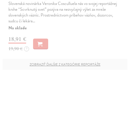
Slovenská novinárka Veronika Cosculluela nás vo svojej reportážnej
knihe “Scvrknutý svet” pozýva na nezvyčajný výlet za mreže
slovenských väzníc. Prostredníctvom príbehov väzňov, dozorcov,
sudcu či lekára…
Na sklade
18,91 €
19,90 €
?
ZOBRAZIŤ ĎALŠIE Z KATEGÓRIE REPORTÁŽE