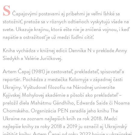
S
Čapajovými postavami aj príbehmi je veľmi ľahké sa
stotožniť, pretože sa v rôznych odtieňoch vyskytujú všade na
svete. Ukazuje krajinu, ktorá ešte nie je zničená vojnou, i keď
napätie a ostražitosť je už medzi ľuďmi cítiť.
Kniha vychádza v knižnej edícii Denníka N v preklade Anny
Siedykh a Valérie Juríčkovej.
Artem Čapaj (1981) je cestovateľ, prekladateľ, spisovateľ a
reportér. Pochádza z mestečka Kolomyja v západnej časti
Ukrajiny. Vyštudoval filozofiu na Národnej univerzite
Kyjivskej Mohylovej akadémie a pôsobí ako prekladateľ –
preložil diela Mahátmu Gándhího, Edwarda Saida či Noama
Chomského. Organizácia PEN zaradila jeho knihu The
Ukraine na zoznam najlepších kníh za rok 2018. Medzi
najlepšie knihy za roky 2018 a 2019 ju označil aj Ukrajinský
inštitút knihy. Artem Čapaj od roku 2022 bojuje v ukrajinskej