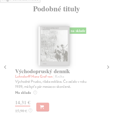
Podobné tituly
na sklade
Východopruský denník
E
Lehndorff Hans Graf von
| Kniha
Ka
Východné Prusko, ríšska exkláva. Čo začalo v roku
Čo 
1939, má byť o pár mesiacov skončené.
svo
Na sklade
Na
?
14,31 €
17
15,90 €
17
?