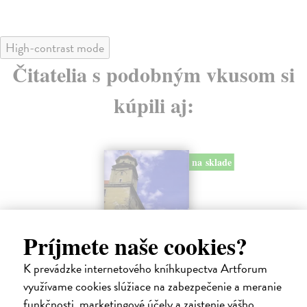
High-contrast mode
Čitatelia s podobným vkusom si
kúpili aj:
na sklade
Príjmete naše cookies?
K prevádzke internetového kníhkupectva Artforum
Príbeh hradu Bratislava / The
Th
využívame cookies slúžiace na zabezpečenie a meranie
Story of the Castle in Bratislava
kol
funkčnosti, marketingové účely a zaistenie vášho
The
Markovich Adela
| Kniha