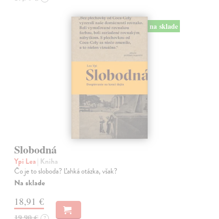
na sklade
Slobodná
Ypi Lea
| Kniha
Čo je to sloboda? Ľahká otázka, však?
Na sklade
18,91 €
19,90 €
?