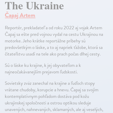
The Ukraine
Čapaj Artem
Reportér, prekladateľ a od roku 2022 aj vojak Artem
Čapaj sa ešte pred vojnou vydal na cestu Ukrajinou na
motorke. Jeho krátke reportážne príbehy sú
predovšetkým o láske, a to aj napriek ťažobe, ktorá sa
čitateľstvu usadí na tele ako prach počas dlhej cesty.
Sú o láske ku krajine, k jej obyvateľom a k
najneočakávanejším prejavom ľudskosti.
Sovietsky zväz zanechal na krajine a ľuďoch stopy
vrátane chudoby, korupcie a hnevu. Čapaj sa svojím
kontemplatívnym pohľadom dostáva pod kožu
ukrajinskej spoločnosti a ostrou optikou sleduje
unavených, nahnevaných, sklamaných, ale aj veselých,