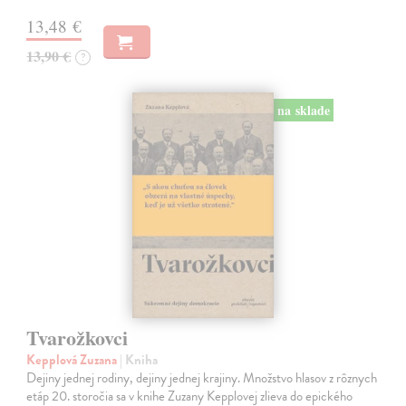
13,48 €
13,90 €
?
na sklade
Tvarožkovci
Kepplová Zuzana
| Kniha
Dejiny jednej rodiny, dejiny jednej krajiny. Množstvo hlasov z rôznych
etáp 20. storočia sa v knihe Zuzany Kepplovej zlieva do epického