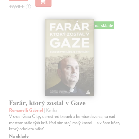
17,90 €
?
na sklade
Farár, ktorý zostal v Gaze
Romanelli Gabriel
| Kniha
V srdci Gaza City, uprostred trosiek a bombardovania, sa nad
mestom stále týči kríž. Pod ním stojí malý kostol – a v ňom kňaz,
ktorý odmieta odísť.
Na sklade