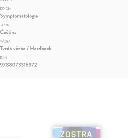
EDÍCIA
Symptomatologie
JAZYK
Čeština
VÄZBA
Tvrdá väzba / Hardback
EAN
9788073316372