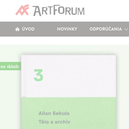
ÚVOD
NOVINKY
ODPORÚČANIA
na sklade