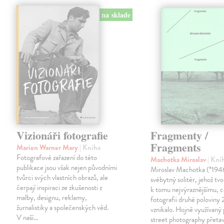
na sklade
Vizionáři fotografie
Fragmenty /
Fragments
Marien Warner Mary
| Kniha
Fotografové zařazení do této
Machotka Miroslav
| Kni
publikace jsou však nejen původními
Miroslav Machotka (*1946
tvůrci svých vlastních obrazů, ale
svébytný solitér, jehož tvo
čerpají inspiraci ze zkušenosti z
k tomu nejvýraznějšímu, c
malby, designu, reklamy,
fotografii druhé poloviny 2
žurnalistiky a společenských věd.
vznikalo. Hojně využívaný 
V naší…
street photography přetav