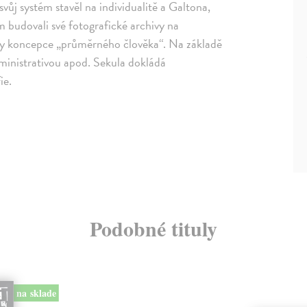
svůj systém stavěl na individualitě a Galtona,
 budovali své fotografické archivy na
etovy koncepce „průměrného člověka“. Na základě
administrativou apod. Sekula dokládá
ie.
Podobné tituly
na sklade