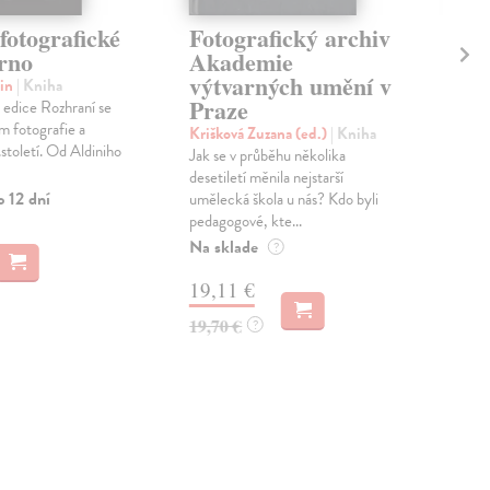
fotografické
Fotografický archiv
Oč
rno
Akademie
W
výtvarných umění v
tin
| Kniha
Klí
Praze
 edice Rozhraní se
To n
m fotografie a
posl
Krišková Zuzana (ed.)
| Kniha
.století. Od Aldiniho
cest
Jak se v průběhu několika
mies
desetiletí měnila nejstarší
o 12 dní
Zas
umělecká škola u nás? Kdo byli
pedagogové, kte...
12
Na sklade
?
12,
19,11 €
19,70 €
?