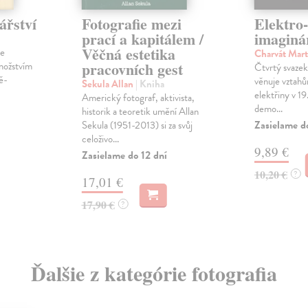
ářství
Fotografie mezi
Elektro-
prací a kapitálem /
imaginá
Věčná estetika
je
Charvát Mar
pracovních gest
nožstvím
Čtvrtý svazek
ně-
věnuje vztahů
Sekula Allan
| Kniha
elektřiny v 19
Americký fotograf, aktivista,
demo...
historik a teoretik umění Allan
Zasielame d
Sekula (1951-2013) si za svůj
celoživo...
9,89 €
Zasielame do 12 dní
10,20 €
?
17,01 €
17,90 €
?
Ďalšie z kategórie fotografia