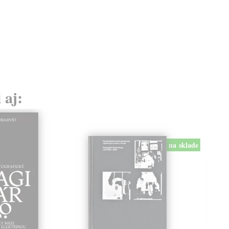
 aj:
na sklade