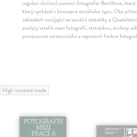
regulaci zločinců pomocí fotografie: Bertillona, který 
který vycházel z koncepce sociálního typu. Oba přitom
základech rozvíjející se sociální statistiky a Quetel
analýzy vztahů mezi fotografií, statistikou, archivy, 
provázanost ceremoniální a represivní funkce fotograf
High-contrast mode