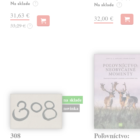
Na sklade
?
Na sklade
?
31,63 €
32,00 €
33,29 €
?
na sklade
novinka
308
Poľovníctvo: