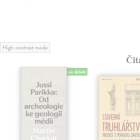
High-contrast mode
Čit
na sklade
klade