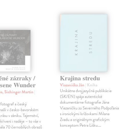
ěné zázraky /
Krajina stredu
ssene Wunder
Viazanička Ján
| Kniha
Unikátna dvojjazyčná publikácia
us, Sichinger Martin
|
(SK/EN) spája autentické
dokumentárne fotografie Jána
otograf a český
Viazaničku zo Severného Podpoľania
 našli v česko-bavorském
s ironickými krížovkami Milana
krásu v zániku. Tajemství,
Zvadu a originálnym grafickým
křivení i naděje – to vše v
konceptom Petra Lišku.…
ála 70 černobílých obrazů