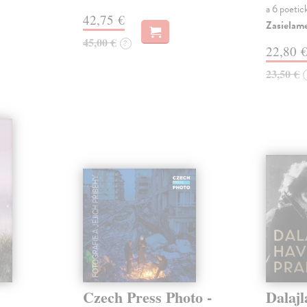
a 6 poetic
42,75 €
Zasielame
45,00 €
?
22,80 
23,50 €
Czech Press Photo -
Dalajl