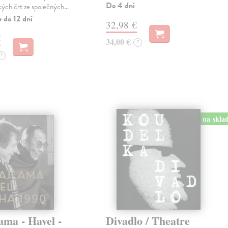
Do 4 dní
kých črt ze společných…
 do 12 dní
32,98 €
€
34,00 €
?
?
na skla
ama - Havel -
Divadlo / Theatre