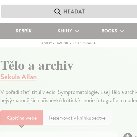
REBRÍK
KNIHY
BOOKS
KNIHY
-
UMENIE
-
FOTOGRAFIA
Tělo a archiv
Sekula Allan
V pořadí třetí titul v edici Symptomatologie. Esej Tělo a arch
nejvýznamnějších příspěvků kritické teorie fotografie a modern
Kúpiť
na webe
Rezervovať v kníhkupectve