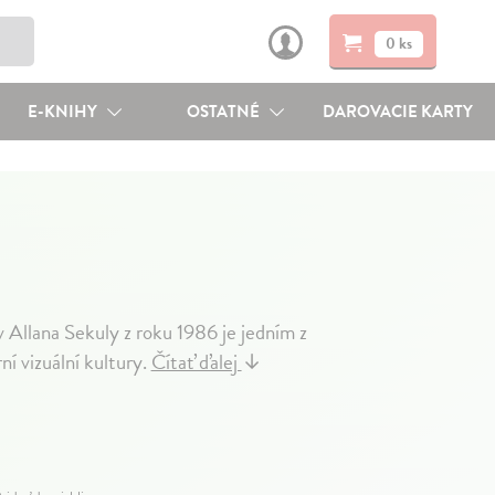
0 ks
E-KNIHY
OSTATNÉ
DAROVACIE KARTY
iv Allana Sekuly z roku 1986 je jedním z
í vizuální kultury.
Čítať ďalej
↓