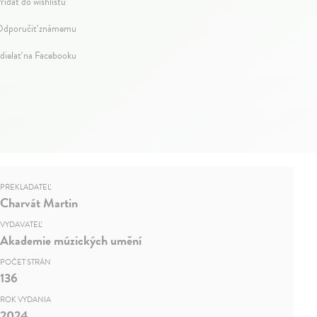
ridať do wishlistu
dporučiť známemu
dielať na Facebooku
PREKLADATEĽ
Charvát Martin
VYDAVATEĽ
Akademie múzických umění
POČET STRÁN
136
ROK VYDANIA
2024