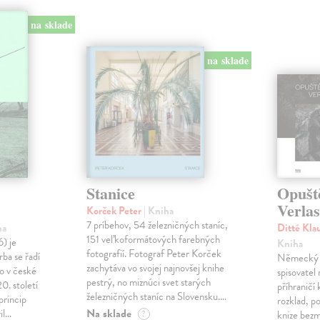
na sklade
na sklade
Stanice
Opušt
Verla
Korček Peter
| Kniha
7 príbehov, 54 železničných staníc,
ha
Ditté Kla
151 veľkoformátových farebných
) je
Kniha
fotografií. Fotograf Peter Korček
rba se řadí
Německý f
zachytáva vo svojej najnovšej knihe
o v české
spisovatel
pestrý, no miznúci svet starých
0. století
příhraničí 
železničných staníc na Slovensku.…
princip
rozklad, po
Na sklade
il…
?
knize bezm