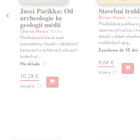
Jussi Parikka: Od
Stavební truhl
archeologie ke
Dirlam Martin
| Kniha
geologii médií
Předkládaná publikace 
l
názornou příručkou s m
Charvát Martin
| Kniha
detailů z oblasti staveb
Předložená kniha se snaží
truhlářských spoj...
tuzemskému čtenáři v základních
Zasielame do 10 dní
konturách a na hlavních uzlových
bodech př...
9,66 €
Na sklade
?
9,96 €
?
10,28 €
10,60 €
?