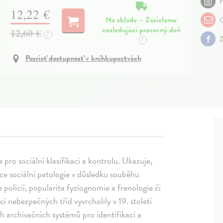
P
12,22 €
Na sklade – Zasielame
O
nasledujúci pracovný deň
12,60 €
?
Z
?
Pozrieť dostupnosť v kníhkupectvách
pro sociální klasifikaci a kontrolu. Ukazuje,
tice sociální patologie v důsledku souběhu
 policií, popularita fyziognomie a frenologie či
ci nebezpečných tříd vyvrcholily v 19. století
 archivačních systémů pro identifikaci a