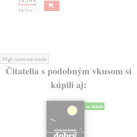
18,19 €
18
18,75 €
?
18
High-contrast mode
Čitatelia s podobným vkusom si
kúpili aj:
na sklade