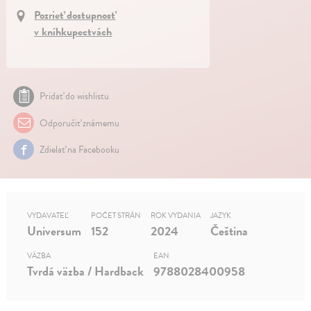
Pozrieť dostupnosť
v kníhkupectvách
Pridať do wishlistu
Odporučiť známemu
Zdielať na Facebooku
VYDAVATEĽ
POČET STRÁN
ROK VYDANIA
JAZYK
Universum
152
2024
Čeština
VÄZBA
EAN
Tvrdá väzba / Hardback
9788028400958