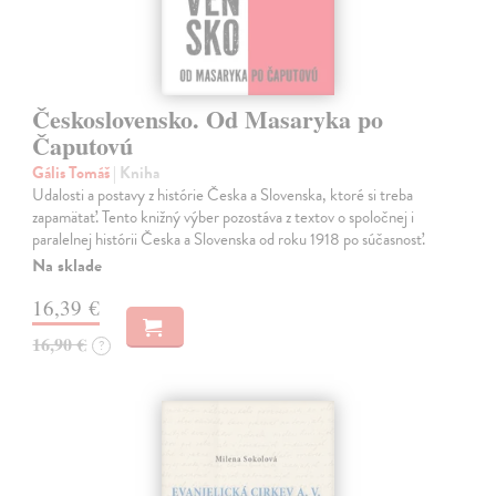
Československo. Od Masaryka po
Čaputovú
Gális Tomáš
| Kniha
Udalosti a postavy z histórie Česka a Slovenska, ktoré si treba
zapamätať. Tento knižný výber pozostáva z textov o spoločnej i
paralelnej histórii Česka a Slovenska od roku 1918 po súčasnosť.
Na sklade
16,39 €
16,90 €
?