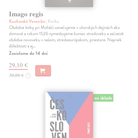
Imago regis
Kucharská Veronika
| Kniha
Obdobie bitky pri Moháči označujeme v uhorských dejinách ako
zlomové a rokom 1526 vymedzujeme koniec stredoveku a začiatok
obdobia novoveku v našom, stredoeurópskom, priestore. Napriek
dôležitosti a aj…
Zasielame do 14 dní
29,10 €
30,00 €
?
na sklade