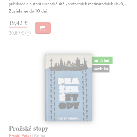
publikace o historii evropské sítě komfortních mezinárodních vlaků,…
Zasielame do 10 dní
19,43 €
20,89 €
?
na sklade
novinka
Pražské stopy
Frankl Peter
| Kniha