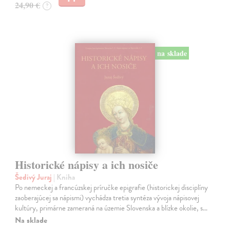
24,90 €
?
na sklade
Historické nápisy a ich nosiče
Šedivý Juraj
| Kniha
Po nemeckej a francúzskej príručke epigrafie (historickej disciplíny
zaoberajúcej sa nápismi) vychádza tretia syntéza vývoja nápisovej
kultúry, primárne zameraná na územie Slovenska a blízke okolie, s…
Na sklade