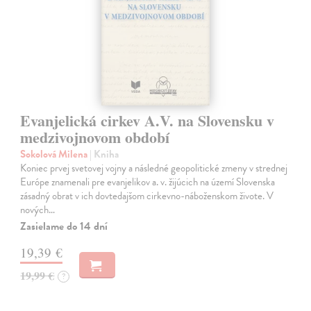
Evanjelická cirkev A.V. na Slovensku v
medzivojnovom období
Sokolová Milena
| Kniha
Koniec prvej svetovej vojny a následné geopolitické zmeny v strednej
Európe znamenali pre evanjelikov a. v. žijúcich na území Slovenska
zásadný obrat v ich dovtedajšom cirkevno-náboženskom živote. V
nových…
Zasielame do 14 dní
19,39 €
19,99 €
?