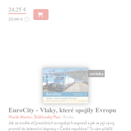
24,25 €
25,00 €
?
novinka
EuroCity - Vlaky, které spojily Evropu
Harák Martin, Šťáhlavský Petr
| Kniha
Jak se zrodila síť prestižních evropských expresů a jak se její vývoj
promítl do železniční dopravy v České republice? To vám přiblíží