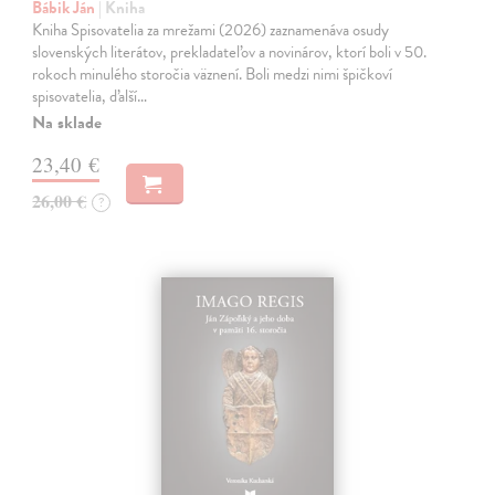
Bábik Ján
| Kniha
Kniha Spisovatelia za mrežami (2026) zaznamenáva osudy
slovenských literátov, prekladateľov a novinárov, ktorí boli v 50.
rokoch minulého storočia väznení. Boli medzi nimi špičkoví
spisovatelia, ďalší…
Na sklade
23,40 €
26,00 €
?