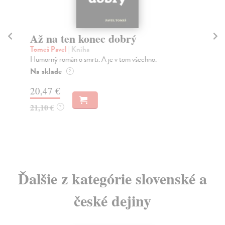
Až na ten konec dobrý
P
Tomeš Pavel
| Kniha
Rej
Humorný román o smrti. A je v tom všechno.
Roz
Rej
Na sklade
?
Za
20,47 €
16
21,10 €
?
16
Ďalšie z kategórie slovenské a
české dejiny