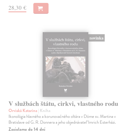
28,30 €
novinka
V službách štátu, cirkvi, vlastného rodu
Orviská Katarína
| Kniha
Ikonológia hlavného a korunovačného oltára v Dóme sv. Martina v
Bratislave od G. R. Donnera a jeho objednávateľ Imrich Esterházi.
Zasielame do 14 dní