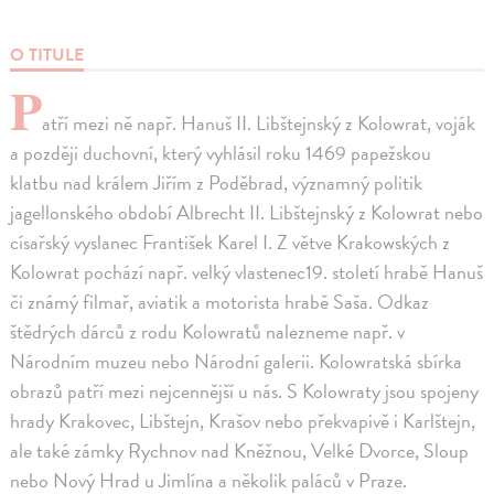
O TITULE
P
atří mezi ně např. Hanuš II. Libštejnský z Kolowrat, voják
a později duchovní, který vyhlásil roku 1469 papežskou
klatbu nad králem Jiřím z Poděbrad, významný politik
jagellonského období Albrecht II. Libštejnský z Kolowrat nebo
císařský vyslanec František Karel I. Z větve Krakowských z
Kolowrat pochází např. velký vlastenec19. století hrabě Hanuš
či známý filmař, aviatik a motorista hrabě Saša. Odkaz
štědrých dárců z rodu Kolowratů nalezneme např. v
Národním muzeu nebo Národní galerii. Kolowratská sbírka
obrazů patří mezi nejcennější u nás. S Kolowraty jsou spojeny
hrady Krakovec, Libštejn, Krašov nebo překvapivě i Karlštejn,
ale také zámky Rychnov nad Kněžnou, Velké Dvorce, Sloup
nebo Nový Hrad u Jimlína a několik paláců v Praze.