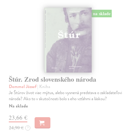
na sklade
Štúr. Zrod slovenského národa
Demmel József
| Kniha
Je Štúrov život viac mýtus, alebo vysnená predstava o zakladateľovi
národa? Ako to v skutočnosti bolo s eho vzťahmi a láskou?
Na sklade
23,66 €
24,90 €
?