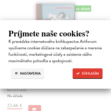
na sklade
Príjmete naše cookies?
K prevádzke internetového kníhkupectva Artforum
využívame cookies slúžiace na zabezpečenie a meranie
funkčnosti, marketingové účely a zaistenie vášho
maximálneho pohodlia a spokojnosti.
Studne mútne
Getting Peter
| Kniha
NASTAVENIA
SÚHLASÍM
Sú ikonickými postavami našej kultúry. Postavili im sochy a
pomenovali po nich ulice, majú svoje nespochybniteľné miesto v
lexikónoch literatúry aj učebniciach, slovenské moderné umenie sa
bez nich nedá…
Na sklade
23,66 €