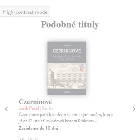
High-contrast mode
Podobné tituly
Czerninové
Va
Juřík Pavel
| Kniha
Juř
Czerninové patří k českým šlechtickým rodům, které
Val
již od 12. století ovlivňovali historii Královstv...
výz
ho..
Zasielame do 10 dní
Za