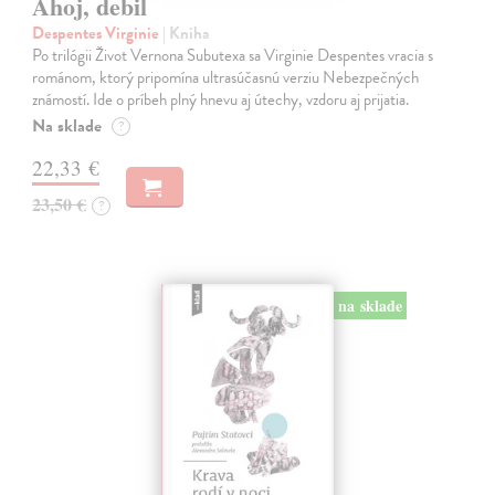
Ahoj, debil
Despentes Virginie
| Kniha
Po trilógii Život Vernona Subutexa sa Virginie Despentes vracia s
románom, ktorý pripomína ultrasúčasnú verziu Nebezpečných
známostí. Ide o príbeh plný hnevu aj útechy, vzdoru aj prijatia.
Na sklade
?
22,33 €
23,50 €
?
na sklade