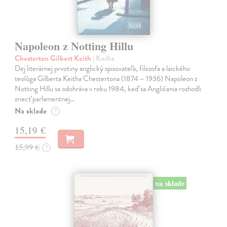
Napoleon z Notting Hillu
Chesterton Gilbert Keith
| Kniha
Dej literárnej prvotiny anglický spisovateľa, filozofa a laického
teológa Gilberta Keitha Chestertona (1874 – 1936) Napoleon z
Notting Hillu sa odohráva v roku 1984, keď sa Angličania rozhodli
zriecť parlamentnej…
Na sklade
?
15,19 €
15,99 €
?
na sklade