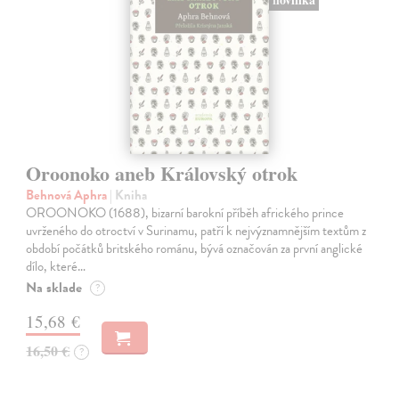
Oroonoko aneb Královský otrok
Behnová Aphra
| Kniha
OROONOKO (1688), bizarní barokní příběh afrického prince
uvrženého do otroctví v Surinamu, patří k nejvýznamnějším textům z
období počátků britského románu, bývá označován za první anglické
dílo, které…
Na sklade
?
15,68 €
16,50 €
?