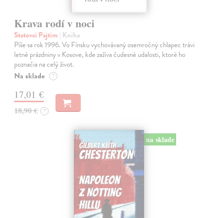
Krava rodí v noci
Statovci Pajtim
| Kniha
Píše sa rok 1996. Vo Fínsku vychovávaný osemročný chlapec trávi
letné prázdniny v Kosove, kde zažíva čudesné udalosti, ktoré ho
poznačia na celý život.
Na sklade
?
17,01 €
18,90 €
?
na sklade