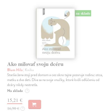
na sklade
Ako milovať svoju dcéru
Blum Hila
| Kniha
Staršia žena stojí pred domom a cez okno tajne pozoruje rodinu: otca,
matku a dve deti. Díva sa na svoje vnučky, ktoré kvôli odlúčeniu od
dcéry nikdy nestretla.
Na sklade
?
15,21 €
16,90 €
?