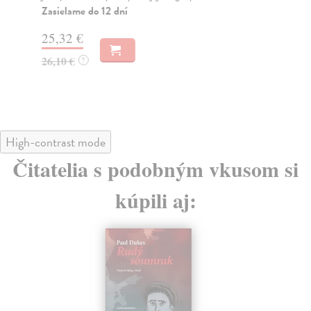
Na
Zasielame do 12 dní
18
25,32 €
18
26,10 €
?
High-contrast mode
Čitatelia s podobným vkusom si
kúpili aj: