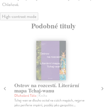
Chlaňové.
High-contrast mode
Podobné tituly
Ostrov na rozcestí. Literární
S
mapa Tchaj-wanu
Ry
Kni
Dluhošová Táňa
| Kniha
taj
Tchaj-wan se dlouho ocital na cizích mapách, nejprve
sve
jako periferie impérií, později jako geopolitic...