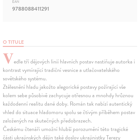
EAN
9788088411291
O TITULE
V
edle tří dějových linií hlavních postav nastiňuje autorka i
kontrast vymírající tradiční vesnice a utlačovatelského
sovětského systému.
Ztělesnění hladu jakožto alegorické postavy požírající vše
kolem sebe působivě zachycuje otřesnou a mnohdy hrůznou
každodenní realitu dané doby. Román tak nabízí autentický
vhled do situace hladomoru spolu se čtivým příběhem postav
založených na skutečných předobrazech.
Českému čtenáři umožní hlubší porozumění této tragické
části ukrajinských dějin také doslov ukrajinistky Terezy