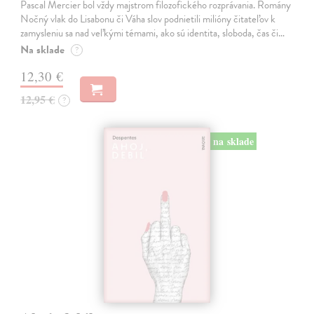
Pascal Mercier bol vždy majstrom filozofického rozprávania. Romány
Nočný vlak do Lisabonu či Váha slov podnietili milióny čitateľov k
zamysleniu sa nad veľkými témami, ako sú identita, sloboda, čas či…
Na sklade
?
12,30 €
12,95 €
?
na sklade