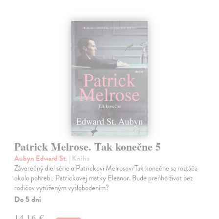
Patrick Melrose. Tak konečne 5
Aubyn Edward St.
| Kniha
Záverečný diel série o Patrickovi Melrosovi Tak konečne sa roztáča
okolo pohrebu Patrickovej matky Eleanor. Bude preňho život bez
rodičov vytúženým vyslobodením?
Do 5 dní
14,16 €