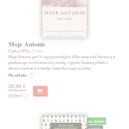
Moje Antonie
Cather Willa
| Kniha
Moje Antonie patří k nejvýznamnějším dílům americké literatury a
představuje vrchol autorčiny tvorby. Vypráví hluboký příběh o
dětství, kořenech a hledání vlastního místa ve světě.
Na sklade
?
20,90 €
22,00 €
?
na sklade
novinka