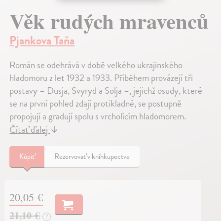
Věk rudých mravenců
Pjankova Taňa
Román se odehrává v době velkého ukrajinského
hladomoru z let 1932 a 1933. Příběhem provázejí tři
postavy – Dusja, Svyryd a Solja –, jejichž osudy, které
se na první pohled zdají protikladné, se postupně
propojují a gradují spolu s vrcholícím hladomorem.
Čítať ďalej
↓
Kúpiť
Rezervovať v kníhkupectve
20,05 €
21,10 €
?