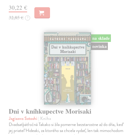
30,22 €
32,85 €
?
na sklade
novinka
Dni v kníhkupectve Morisaki
Jagisawa Satoshi
| Kniha
Dvadsaťpäťročná Takako si žila pomerne bezstarostne až do dňa, keď
jej priateľ Hideaki, za ktorého sa chcela vydať, len tak mimochodom