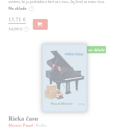
oznámi, že ju podvádza a žení sa s inou. Jej život sa zrazu rúca.
Na sklade
?
13,71 €
14,90 €
?
na sklade
Rieka času
Mercier Pascal
| Kniha