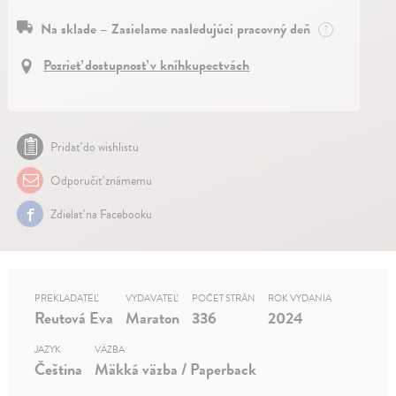
Na sklade – Zasielame nasledujúci pracovný deň
?
Pozrieť dostupnosť v kníhkupectvách
Pridať do wishlistu
Odporučiť známemu
Zdielať na Facebooku
PREKLADATEĽ
VYDAVATEĽ
POČET STRÁN
ROK VYDANIA
Reutová Eva
Maraton
336
2024
JAZYK
VÄZBA
Čeština
Mäkká väzba / Paperback