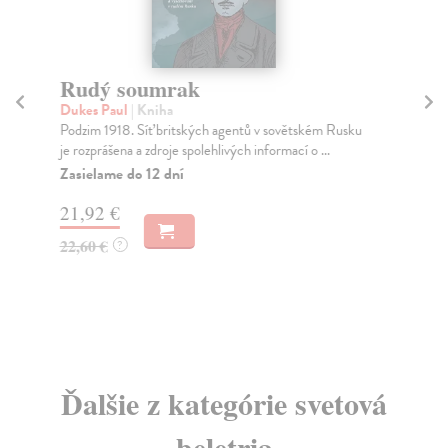
Rudý soumrak
B
Dukes Paul
| Kniha
I-
Podzim 1918. Síť britských agentů v sovětském Rusku
„Ná
je rozprášena a zdroje spolehlivých informací o ...
byl
Zasielame do 12 dní
Na
21,92 €
19
22,60 €
19
?
Ďalšie z kategórie svetová
beletria