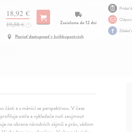
Pridať d
18,92 €
Odporu
Zasielame do 12 dní
19,50 €
?
Zdielať
Pozrieť dostupnosť v kníhkupectvách
o části a s měnící se perspektivou. V čase
profiluje ostře a vykladače nutí zaujmout
puje na obrana národních zájmů a práv, vědom
m a Východem jsou ohroženy. V chronologicky