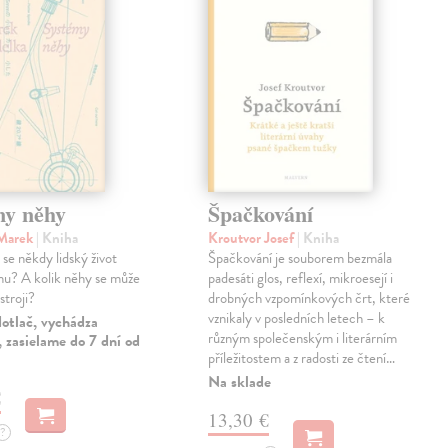
my něhy
Špačkování
 Marek
| Kniha
Kroutvor Josef
| Kniha
e někdy lidský život
Špačkování je souborem bezmála
u? A kolik něhy se může
padesáti glos, reflexí, mikroesejí i
stroji?
drobných vzpomínkových črt, které
vznikaly v posledních letech – k
otlač, vychádza
různým společenským i literárním
 zasielame do 7 dní od
příležitostem a z radosti ze čtení…
Na sklade
€
13,30 €
?