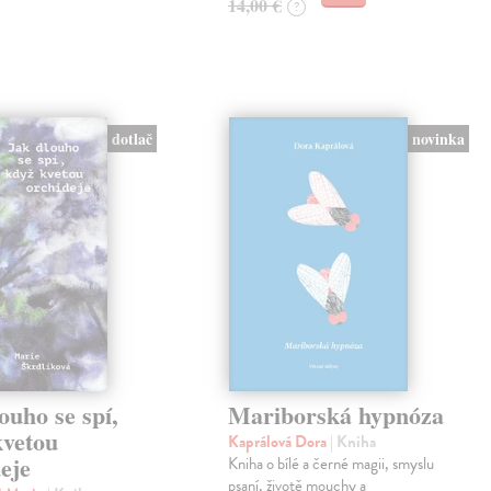
14,00 €
?
novinka
dotlač
ouho se spí,
Mariborská hypnóza
kvetou
Kaprálová Dora
| Kniha
eje
Kniha o bílé a černé magii, smyslu
psaní, životě mouchy a