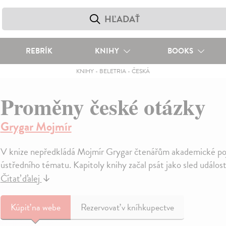
REBRÍK
KNIHY
BOOKS
KNIHY
-
BELETRIA
-
ČESKÁ
Proměny české otázky
Grygar Mojmír
V knize nepředkládá Mojmír Grygar čtenářům akademické poj
ústředního tématu. Kapitoly knihy začal psát jako sled událostí 
Čítať ďalej
↓
Kúpiť
na webe
Rezervovať v kníhkupectve