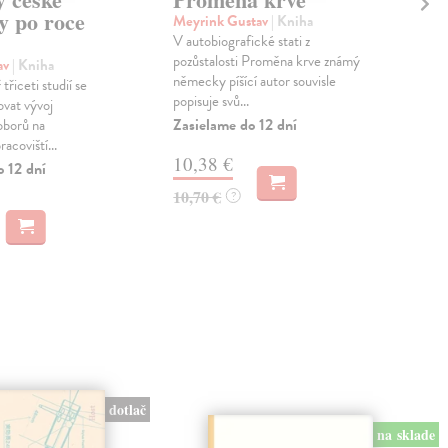
ky po roce
Meyrink Gustav
| Kniha
Fra
V autobiografické stati z
Kli
pozůstalosti Proměna krve známý
kriz
av
| Kniha
německy píšící autor souvisle
nej
řiceti studií se
popisuje svů...
souč
vat vývoj
Zasielame do 12 dní
Zas
oborů na
acoviští...
10,38 €
38
o 12 dní
10,70 €
39,
?
dotlač
na sklade