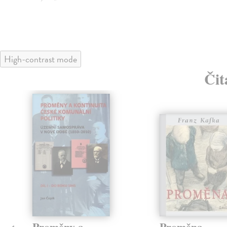
High-contrast mode
Čit
Proměny a
Proměna