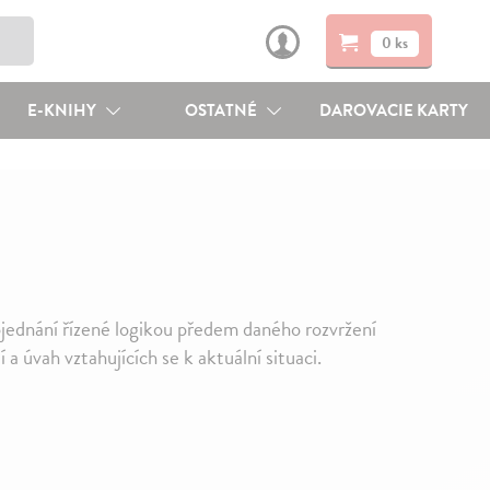
0 ks
E-KNIHY
OSTATNÉ
DAROVACIE KARTY
ednání řízené logikou předem daného rozvržení
a úvah vztahujících se k aktuální situaci.