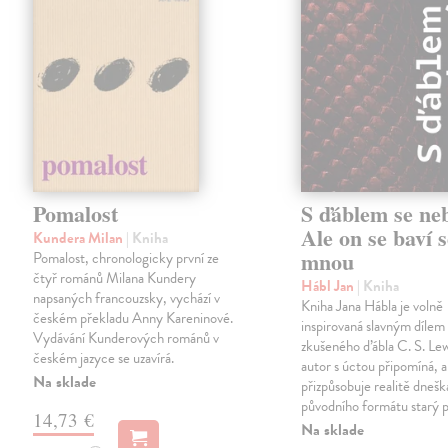
Pomalost
S ďáblem se ne
Ale on se baví s
Kundera Milan
| Kniha
mnou
Pomalost, chronologicky první ze
čtyř románů Milana Kundery
Hábl Jan
| Kniha
napsaných francouzsky, vychází v
Kniha Jana Hábla je volně
českém překladu Anny Kareninové.
inspirovaná slavným díle
Vydávání Kunderových románů v
zkušeného ďábla C. S. Lew
českém jazyce se uzavírá.
autor s úctou připomíná, a
Na sklade
přizpůsobuje realitě dneš
původního formátu starý 
14,73 €
Na sklade