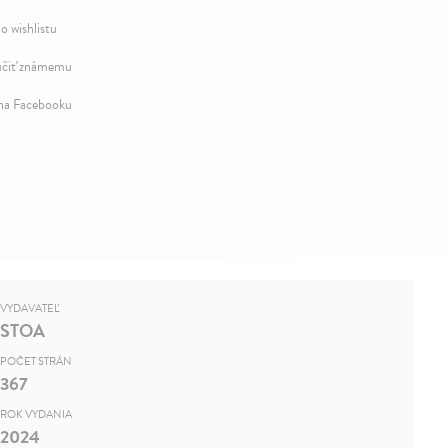
o wishlistu
čiť známemu
 na Facebooku
VYDAVATEĽ
STOA
POČET STRÁN
367
ROK VYDANIA
2024