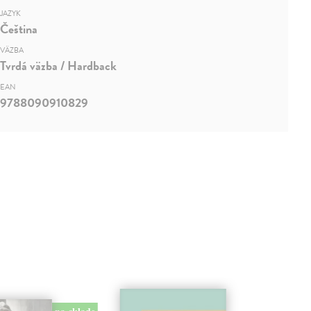
JAZYK
Čeština
VÄZBA
Tvrdá väzba / Hardback
EAN
9788090910829