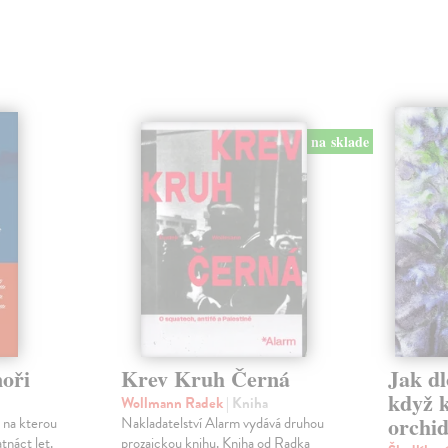
na sklade
oři
Krev Kruh Černá
Jak dl
když 
Wollmann Radek
| Kniha
orchid
 na kterou
Nakladatelství Alarm vydává druhou
tnáct let.
prozaickou knihu. Kniha od Radka