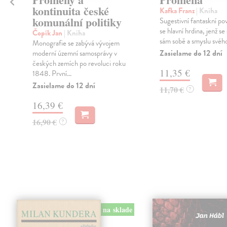
kontinuita české
Kafka Franz
| Kniha
komunální politiky
Sugestivní fantaskní po
se hlavní hrdina, jenž se 
Čopík Jan
| Kniha
sám sobě a smyslu svého 
Monografie se zabývá vývojem
Zasielame do 12 dní
moderní územní samosprávy v
českých zemích po revoluci roku
11,35 €
1848. První...
Zasielame do 12 dní
11,70 €
?
16,39 €
16,90 €
?
na sklade