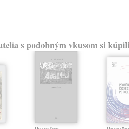
atelia s podobným vkusom si kúpili
Proměny
Proměny