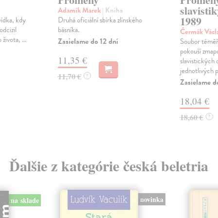
slavisti
Adamík Marek
| Kniha
1989
vídka, kdy
Druhá oficiální sbírka zlínského
odcizil
básníka.
Čermák Václ
života, ...
Zasielame do 12 dní
Soubor téměř t
pokouší zmapo
11,35 €
slavistických 
jednotlivých pr
11,70 €
?
Zasielame d
18,04 €
18,60 €
?
Ďalšie z kategórie česká beletria
novinka
na sklade