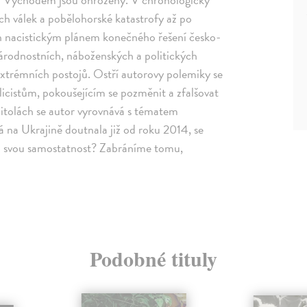
ch válek a pobělohorské katastrofy až po
n nacistickým plánem konečného řešení česko-
národnostních, náboženských a politických
 extrémních postojů. Ostří autorovy polemiky se
licistům, pokoušejícím se pozměnit a zfalšovat
pitolách se autor vyrovnává s tématem
á na Ukrajině doutnala již od roku 2014, se
i svou samostatnost? Zabráníme tomu,
Podobné tituly