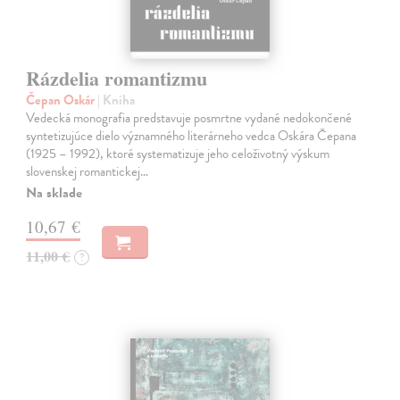
Rázdelia romantizmu
Čepan Oskár
| Kniha
Vedecká monografia predstavuje posmrtne vydané nedokončené
syntetizujúce dielo významného literárneho vedca Oskára Čepana
(1925 – 1992), ktoré systematizuje jeho celoživotný výskum
slovenskej romantickej…
Na sklade
10,67 €
11,00 €
?