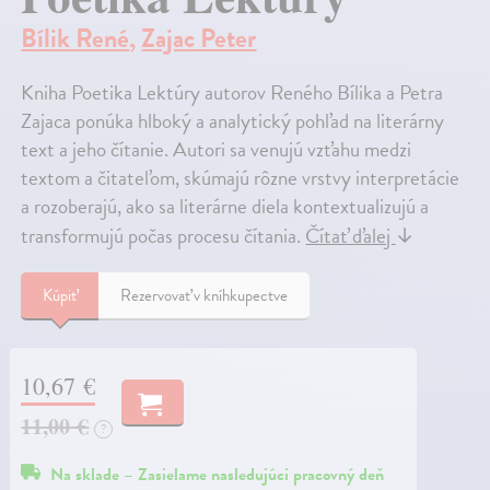
Bílik René
,
Zajac Peter
Kniha Poetika Lektúry autorov Reného Bílika a Petra
Zajaca ponúka hlboký a analytický pohľad na literárny
text a jeho čítanie. Autori sa venujú vzťahu medzi
textom a čitateľom, skúmajú rôzne vrstvy interpretácie
a rozoberajú, ako sa literárne diela kontextualizujú a
transformujú počas procesu čítania.
Čítať ďalej
↓
Kúpiť
Rezervovať v kníhkupectve
10,67 €
11,00 €
?
Na sklade – Zasielame nasledujúci pracovný deň