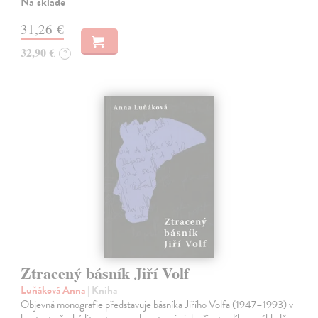
Na sklade
31,26 €
32,90 €
?
Ztracený básník Jiří Volf
Luňáková Anna
| Kniha
Objevná monografie představuje básníka Jiřího Volfa (1947–1993) v