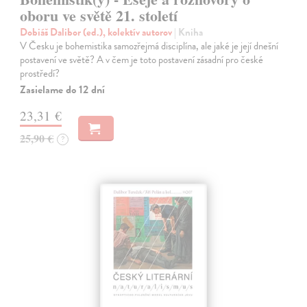
oboru ve světě 21. století
Dobiáš Dalibor (ed.), kolektív autorov
| Kniha
V Česku je bohemistika samozřejmá disciplína, ale jaké je její dnešní
postavení ve světě? A v čem je toto postavení zásadní pro české
prostředí?
Zasielame do 12 dní
23,31 €
25,90 €
?