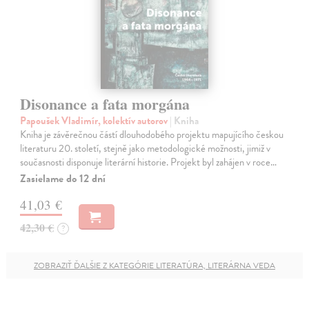
Disonance a fata morgána
Papoušek Vladimír, kolektív autorov
| Kniha
Kniha je závěrečnou částí dlouhodobého projektu mapujícího českou
literaturu 20. století, stejně jako metodologické možnosti, jimiž v
současnosti disponuje literární historie. Projekt byl zahájen v roce…
Zasielame do 12 dní
41,03 €
42,30 €
?
ZOBRAZIŤ ĎALŠIE Z KATEGÓRIE LITERATÚRA, LITERÁRNA VEDA