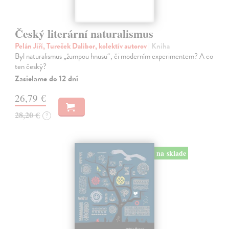
Český literární naturalismus
Pelán Jiří, Tureček Dalibor, kolektív autorov
| Kniha
Byl naturalismus „žumpou hnusu“, či moderním experimentem? A co
ten český?
Zasielame do 12 dní
26,79 €
28,20 €
?
na sklade