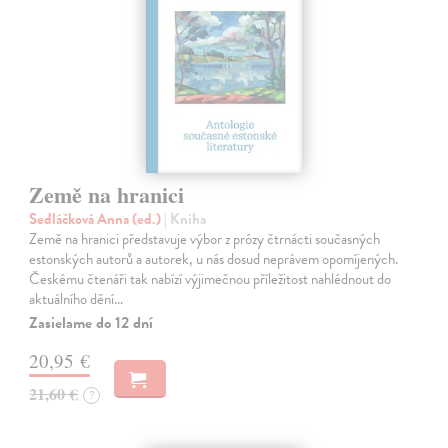
Země na hranici
Sedláčková Anna (ed.)
| Kniha
Země na hranici představuje výbor z prózy čtrnácti současných
estonských autorů a autorek, u nás dosud neprávem opomíjených.
Českému čtenáři tak nabízí výjimečnou příležitost nahlédnout do
aktuálního dění…
Zasielame do 12 dní
20,95 €
21,60 €
?