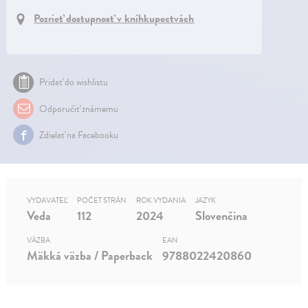
Pozrieť dostupnosť v kníhkupectvách
Pridať do wishlistu
Odporučiť známemu
Zdielať na Facebooku
VYDAVATEĽ
POČET STRÁN
ROK VYDANIA
JAZYK
Veda
112
2024
Slovenčina
VÄZBA
EAN
Mäkká väzba / Paperback
9788022420860