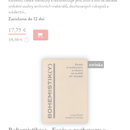
kontextu české literatury a rekonstruuje jeho život a dílo na základě
unikátní souhry archivních materiálů, dochovaných rukopisů a
svědectví…
Zasielame do 12 dní
17,75 €
18,30 €
?
novinka
Bohemistik(y) - Eseje a rozhovory o