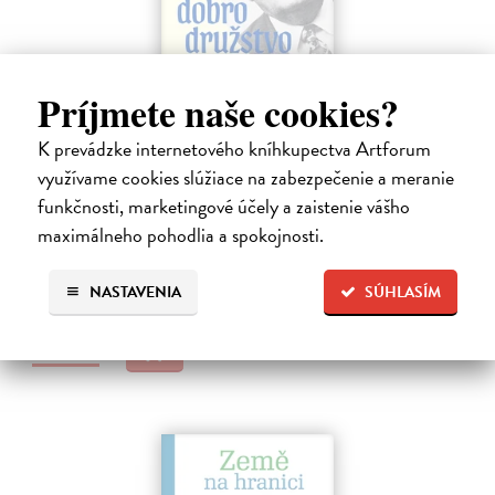
Príjmete naše cookies?
K prevádzke internetového kníhkupectva Artforum
Dobrodružstvo prekladu
využívame cookies slúžiace na zabezpečenie a meranie
Hečko Blahoslav
| Kniha
funkčnosti, marketingové účely a zaistenie vášho
„Nádherná kniha o úskaliach prekladateľského remesla a bohatstve
nášho jazyka.“ Adam Berka, vydavateľ Blahoslav Hečko (*1915 Suchá
maximálneho pohodlia a spokojnosti.
nad Parnou – †2002 Bratislava) je jedny´m z najvy´znamnejších
slovensky´ch,…
NASTAVENIA
SÚHLASÍM
Na sklade
25,00 €