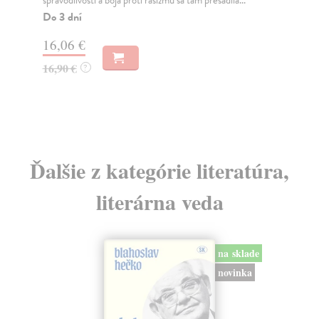
sny a 8 minút k Slnku) prichádza René Kaminský s...
Dra
Do 4 dní
doj
4,85 €
5,00 €
?
8,
Ďalšie z kategórie literatúra,
literárna veda
na sklade
novinka