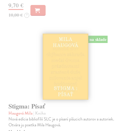
9,70 €
10,00 €
?
na sklade
Stigma: Písať
Haugová Mila
| Kniha
Nová edícia bibliofílií SLC je o písaní píšucich autorov a autoriek.
Otvára ju poetka Mila Haugová.