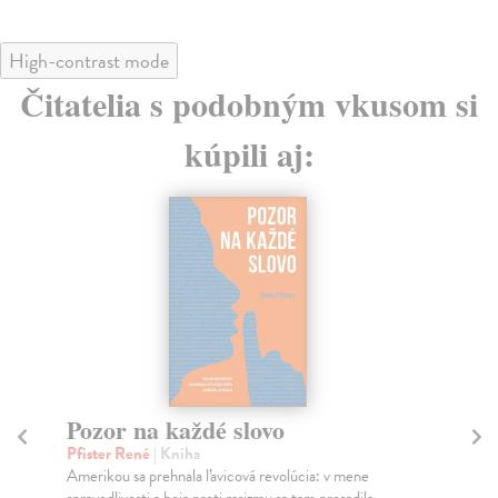
High-contrast mode
Čitatelia s podobným vkusom si
kúpili aj:
Srdečná krajina
Kaminský René
| Kniha
M
Po dvoch predchádzajúcich básnických zbierkach (Len
Be