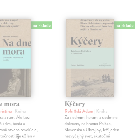
na sklade
na sklade
e mora
Kýčery
ristína
| Kniha
Robiński Adam
| Kniha
sa a rum. Ale tiež
Za siedmimi horami a siedmimi
 kríza, bieda a
dolinami, na hranici Poľska,
mná ozvena revolúcie,
Slovenska a Ukrajiny, leží jeden
točnosti žije už len v
nezvyčajný svet, skutočná