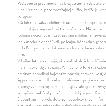
Postupne sa prepracovali až k najvyšším predstaviteľ
Fica. Pritiahli aj pozornosť tajnej služby, keďže jej vt
korupcie.
SIS ich sledovala, s cieľom získať na nich kompromater
manipulujú s výpoveďami tzv. kajúcnikov. Následne b
rodinami očierňovaní, zastrašovaní a dehumanizovaní.
Ich kancelárie odpočúvali, policajná inšpekcia a gener
niekoľko týždňov sa dokonca ocitli vo väzbe – spolu s
mreže.
V knihe detailne opisujú, ako prebiehalo ich zadržanie
múrmi slovenských väzníc. Ani jedného to však nezlom
predtým odhodlaní bojovať za pravdu, spravodlivosť, č
Aj preto sa rozhodli prelomiť mlčanie – prvý a možno 
príbehy výnimočnej partie policajtov, ale aj exkluzívn
korupčno-mafiánskych káuz s politickým pozadím v ér
S desiatkami nových, doteraz nepublikovaných inform
nimi strávil desiatky hodín, odkrývajú pozadie najbrutá