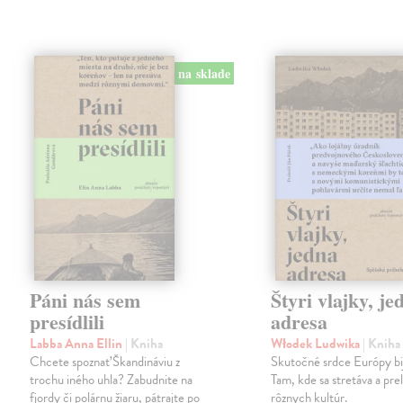
na sklade
Páni nás sem
Štyri vlajky, je
presídlili
adresa
Labba Anna Ellin
| Kniha
Włodek Ludwika
| Kniha
Chcete spoznať Škandináviu z
Skutočné srdce Európy bij
trochu iného uhla? Zabudnite na
Tam, kde sa stretáva a pre
fjordy či polárnu žiaru, pátrajte po
rôznych kultúr.