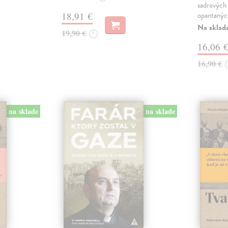
sadrových 
18,91 €
opantanýc
Na sklad
19,90 €
?
16,06 
16,90 €
na sklade
na sklade