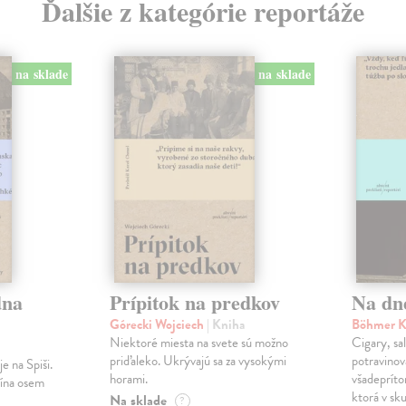
Ďalšie z kategórie reportáže
na sklade
na sklade
dna
Prípitok na predkov
Na dn
Górecki Wojciech
| Kniha
Böhmer K
Niektoré miesta na svete sú možno
Cigary, sal
priďaleko. Ukrývajú sa za vysokými
potravinová
e na Spiši.
horami.
všadepríto
lína osem
ktorá v sku
Na sklade
?