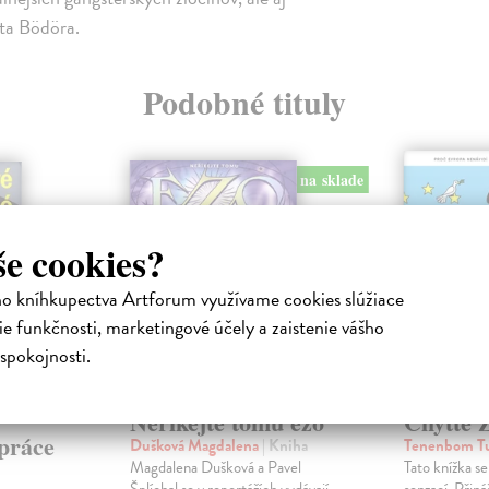
rta Bödöra.
Podobné tituly
na sklade
še cookies?
ho kníhkupectva Artforum využívame cookies slúžiace
e funkčnosti, marketingové účely a zaistenie vášho
spokojnosti.
Neříkejte tomu ezo
Chyťte 
 práce
Dušková Magdalena
| Kniha
Tenenbom T
Magdalena Dušková a Pavel
Tato knížka se 
Šplíchal se v reportážích vydávají
senzací. Přiná