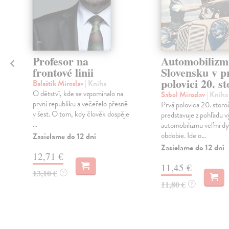
Profesor na
Automobilizm
frontové linii
Slovensku v p
polovici 20. s
Balaštík Miroslav
| Kniha
O dětství, kde se vzpomínalo na
Sabol Miroslav
| Kniha
první republiku a večeřelo přesně
Prvá polovica 20. storo
v šest. O tom, kdy člověk dospěje
predstavuje z pohľadu v
...
automobilizmu veľmi d
obdobie. Ide o...
Zasielame do 12 dní
Zasielame do 12 dní
12,71 €
11,45 €
13,10 €
?
11,80 €
?