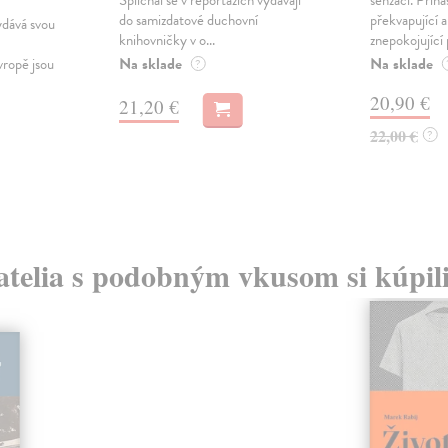
do samizdatové duchovní
překvapující a
ydává svou
knihovničky v o...
znepokojující 
Na sklade
Na sklade
vropě jsou
?
20,90 €
21,20 €
22,00 €
?
atelia s podobným vkusom si kúpili