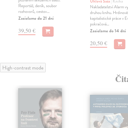
Uhlová Saša
| Kniha
Reportáž, deník, soubor
Nakladatelství Alarm v
rozhovorů, cestov...
druhou knihu. Hrdinové
Zasielame do 21 dní
kapitalistické práce v E
pokračová...
39,50 €
Zasielame do 14 dní
20,50 €
High-contrast mode
Čit
klade