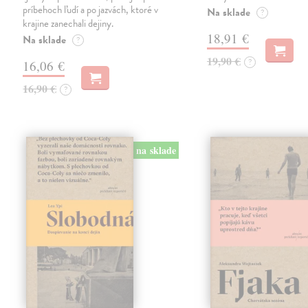
príbehoch ľudí a po jazvách, ktoré v
Na sklade
?
krajine zanechali dejiny.
18,91 €
Na sklade
?
19,90 €
?
16,06 €
16,90 €
?
na sklade