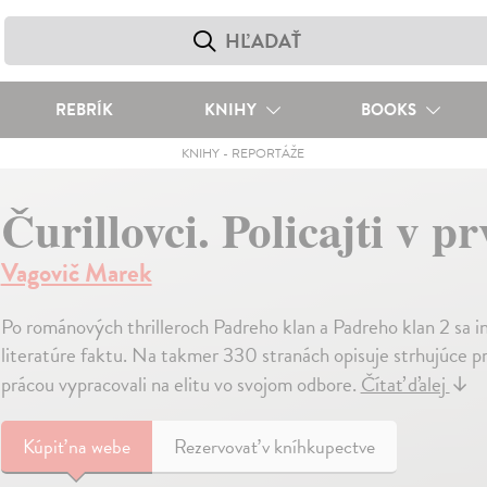
REBRÍK
KNIHY
BOOKS
KNIHY
-
REPORTÁŽE
Čurillovci. Policajti v pr
Vagovič Marek
Po románových thrilleroch Padreho klan a Padreho klan 2 sa i
literatúre faktu. Na takmer 330 stranách opisuje strhujúce prí
prácou vypracovali na elitu vo svojom odbore.
Čítať ďalej
↓
Kúpiť
na webe
Rezervovať v kníhkupectve