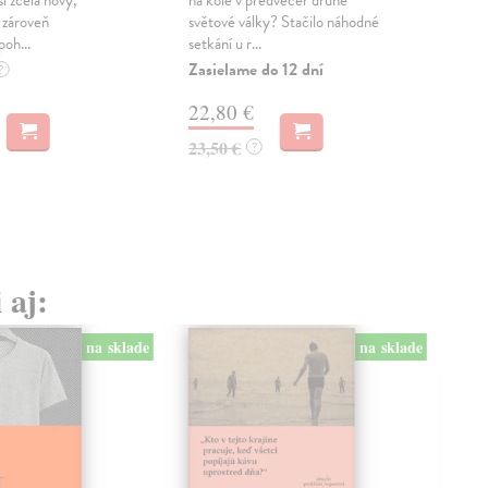
Strh
 zároveň
světové války? Stačilo náhodné
nejd
poh...
setkání u r...
— se
Zasielame do 12 dní
Zas
?
22,80 €
20
23,50 €
?
22,
 aj:
na sklade
na sklade