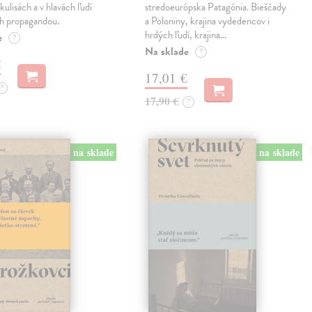
kulisách a v hlavách ľudí
stredoeurópska Patagónia. Bieščady
h propagandou.
a Poloniny, krajina vydedencov i
hrdých ľudí, krajina…
e
?
Na sklade
?
€
17,01 €
?
17,90 €
?
na sklade
na sklade