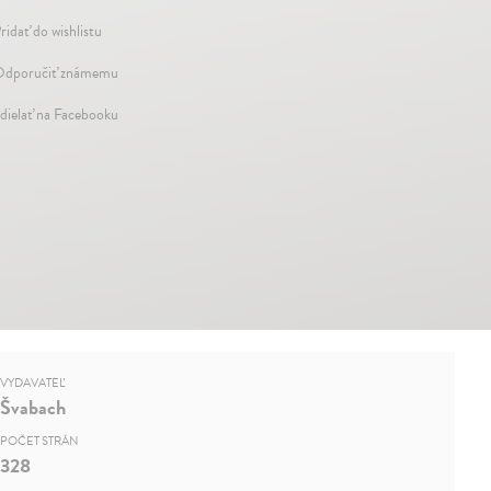
ridať do wishlistu
dporučiť známemu
dielať na Facebooku
VYDAVATEĽ
Švabach
POČET STRÁN
328