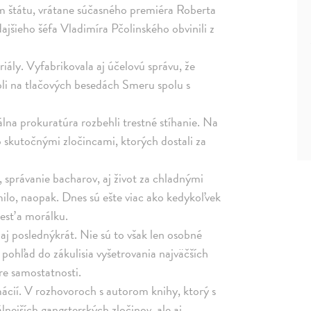
om štátu, vrátane súčasného premiéra Roberta
edajšieho šéfa Vladimíra Pčolinského obvinili z
iály. Vyfabrikovala aj účelovú správu, že
oli na tlačových besedách Smeru spolu s
álna prokuratúra rozbehli trestné stíhanie. Na
o skutočnými zločincami, ktorých dostali za
, správanie bacharov, aj život za chladnými
ilo, naopak. Dnes sú ešte viac ako kedykoľvek
esť a morálku.
aj poslednýkrát. Nie sú to však len osobné
y pohľad do zákulisia vyšetrovania najväčších
e samostatnosti.
ácií. V rozhovoroch s autorom knihy, ktorý s
lnejších gangsterských zločinov, ale aj