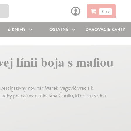
0 ks
E-KNIHY
OSTATNÉ
DAROVACIE KARTY
vej línii boja s mafiou
nvestigatívny novinár Marek Vagovič vracia k
behy policajtov okolo Jána Čurillu, ktorí sa tvrdou