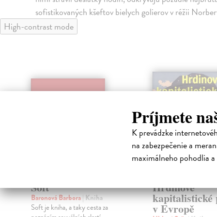
sofistikovaných kšeftov bielych golierov v réžii Norbe
High-contrast mode
klade
Príjmete na
K prevádzke internetové
na zabezpečenie a merani
maximálneho pohodlia a 
Soft
Hrdinové
kapitalistické
Baronová Barbora
| Kniha
v Evropě
Soft je kniha, a taky cesta za
poznáním sexuálních slastí.