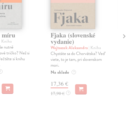
a míru
Fjaka (slovenské
So
vydanie)
| Kniha
Bar
že nutně
Soft
Wojtaszek Aleksandra
| Kniha
ové tričko? Než si
pozn
Chystáte sa do Chorvátska? Veď
řečtěte si knihu
Rep
viete, to je tam, pri slovenskom
.
rozh
mori.
Zas
Na sklade
?
?
17,36 €
39
17,90 €
?