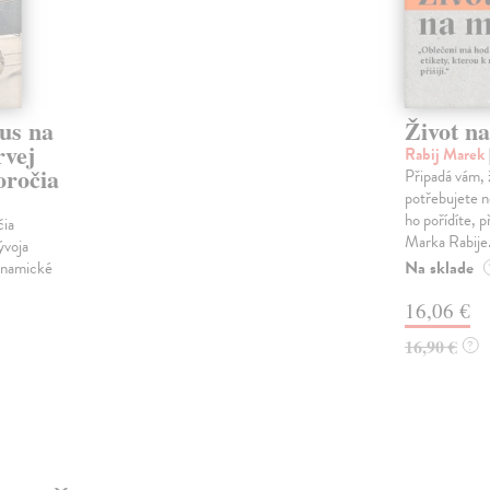
us na
Život n
rvej
Rabij Marek
toročia
Připadá vám, 
potřebujete n
ho pořídíte, p
čia
Marka Rabije
ývoja
Na sklade
ynamické
16,06 €
16,90 €
?