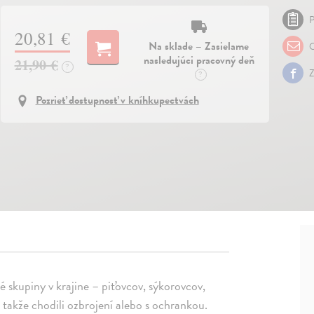
P
20,81 €
Na sklade – Zasielame
O
nasledujúci pracovný deň
21,90 €
?
Z
?
Pozrieť dostupnosť v kníhkupectvách
ké skupiny v krajine – piťovcov, sýkorovcov,
 takže chodili ozbrojení alebo s ochrankou.