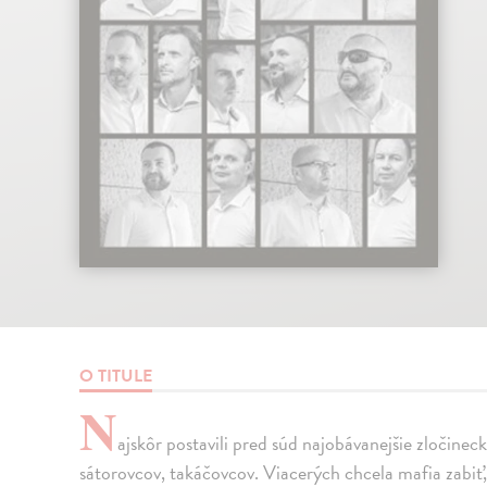
O TITULE
N
ajskôr postavili pred súd najobávanejšie zločinec
sátorovcov, takáčovcov. Viacerých chcela mafia zabiť,