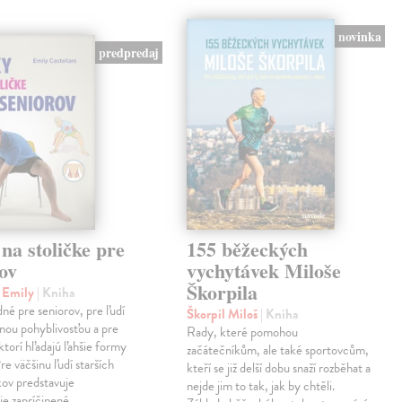
novinka
predpredaj
na stoličke pre
155 běžeckých
ov
vychytávek Miloše
Škorpila
i Emily
| Kniha
né pre seniorov, pre ľudí
Škorpil Miloš
| Kniha
nou pohyblivosťou a pre
Rady, které pomohou
ktorí hľadajú ľahšie formy
začátečníkům, ale také sportovcům,
re väčšinu ľudí starších
kteří se již delší dobu snaží rozběhat a
ov predstavuje
nejde jim to tak, jak by chtěli.
ie zapríčinené