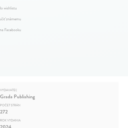
do wishlistu
čiť známemu
 na Facebooku
VYDAVATEĽ
Grada Publishing
POČET STRÁN
272
ROK VYDANIA
2024