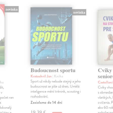
novinka
novinka
Budoucnost sportu
Cviky 
senior
Kratochvíl Jan
| Kniha
Sport už nikdy nebude stejný a jeho
iha
Castellan
budoucnost se píše už dnes. Umělá
žít,
Cviky vhod
inteligence mění trénink, scouting i
 v
s obmedze
rozhodování.
 počet ran
všetkých, 
Zasielame do 14 dní
a
cvičenia. P
dokonalý
ako 60 rok
19,39 €
ní tipy a
pobolievan