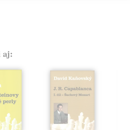
18,
 aj: