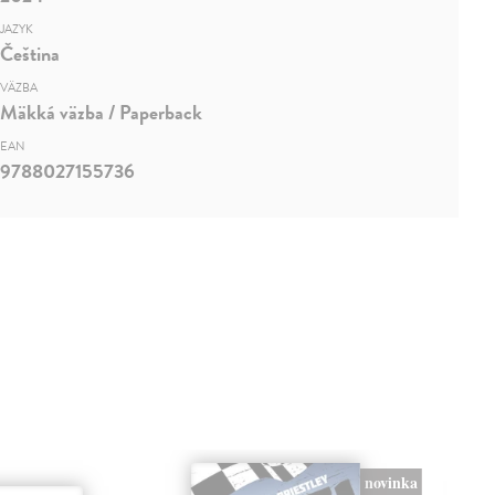
JAZYK
Čeština
VÄZBA
Mäkká väzba / Paperback
EAN
9788027155736
novinka