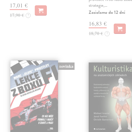
17,01 €
strategie,…
Zasielame do 12 dní
17,90 €
?
16,83 €
18,70 €
?
novinka