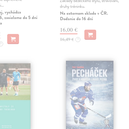
Základy běžeckého stylu, stravování,
mi…
druhy tréninku.
aj, vychádza
Na externom sklade v ČR.
, zasielame do 5 dní
Dodanie do 16 dní
ia
16,00 €
€
16,49 €
?
?