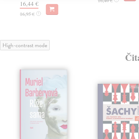
16,40 €
16,44 €
16,95 €
?
High-contrast mode
Čit