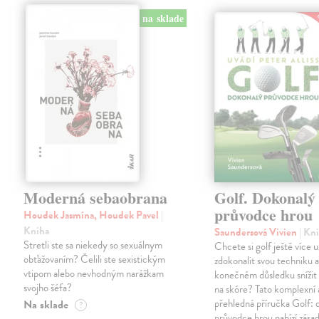
na sklade
Moderná sebaobrana
Golf. Dokonalý
průvodce hrou
Houdek Jasmína, Houdek Pavel
|
Kniha
Saundersová Vivien
| Kn
Stretli ste sa niekedy so sexuálnym
Chcete si golf ještě více u
obťažovaním? Čelili ste sexistickým
zdokonalit svou techniku a
vtipom alebo nevhodným narážkam
konečném důsledku snížit
svojho šéfa?
na skóre? Tato komplexní 
přehledná příručka Golf: 
Na sklade
?
průvodce hrou nabízí zásad