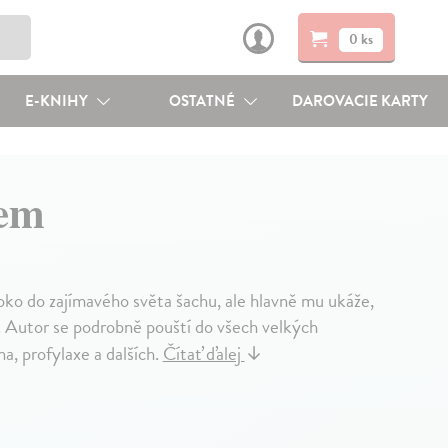
0 ks
E-KNIHY
OSTATNÉ
DAROVACIE KARTY
rem
ko do zajímavého světa šachu, ale hlavně mu ukáže,
. Autor se podrobně pouští do všech velkých
a, profylaxe a dalších.
Čítať ďalej
↓