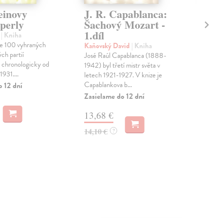
einovy
J. R. Capablanca:
Cv
perly
Šachový Mozart -
kd
1.díl
s
| Kniha
Cha
je 100 vyhraných
Sedí
Kaňovský David
| Kniha
ch partií
vás 
José Raúl Capablanca (1888-
 chronologicky od
pát
1942) byl třetí mistr světa v
931....
letech 1921-1927. V knize je
Zas
Capablankova b...
o 12 dní
3,
Zasielame do 12 dní
3,7
13,68 €
14,10 €
?