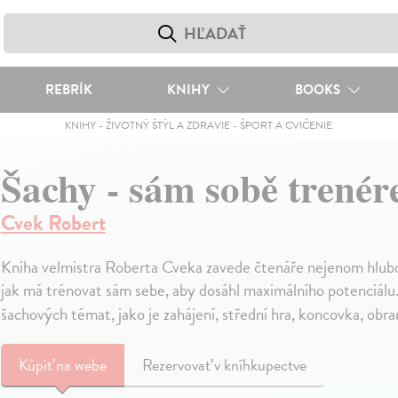
REBRÍK
KNIHY
BOOKS
KNIHY
-
ŽIVOTNÝ ŠTÝL A ZDRAVIE
-
ŠPORT A CVIČENIE
Šachy - sám sobě trené
Cvek Robert
Kniha velmistra Roberta Cveka zavede čtenáře nejenom hlubo
jak má trénovat sám sebe, aby dosáhl maximálního potenciálu
šachových témat, jako je zahájení, střední hra, koncovka, obran
Kúpiť
na webe
Rezervovať v kníhkupectve