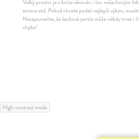
Velký prostor je v knize věnován i tzv. nešachovým fak
emoce atd. Pokud chcete podat nejlepší výkon, musíte b
Nezapomeňte, že šachová partie může někdy trvat i čt
chyba!
High-contrast mode