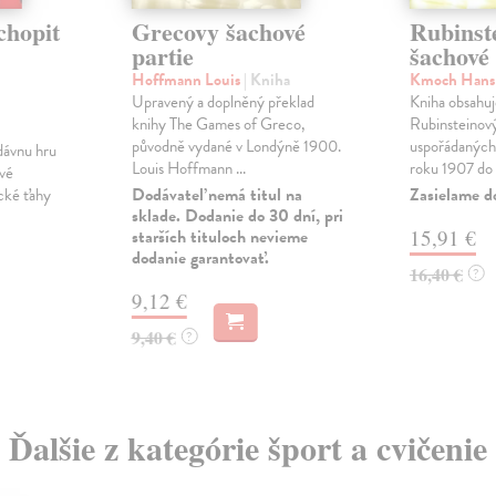
chopit
Grecovy šachové
Rubinst
partie
šachové 
Hoffmann Louis
| Kniha
Kmoch Han
Upravený a doplněný překlad
Kniha obsahu
knihy The Games of Greco,
Rubinsteinový
původně vydané v Londýně 1900.
uspořádaných
dávnu hru
Louis Hoffmann ...
roku 1907 do 1
ové
Dodávateľ nemá titul na
Zasielame d
ické ťahy
sklade. Dodanie do 30 dní, pri
starších tituloch nevieme
15,91 €
dodanie garantovať.
16,40 €
?
9,12 €
9,40 €
?
Ďalšie z kategórie šport a cvičenie