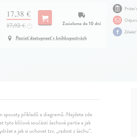
Pridať 
17,38 €
Odporu
Zasielame do 10 dní
17,92 €
?
Zdielať
Pozrieť dostupnosť v kníhkupectvách
vím spousty příkladů a diagramů. Najdete zde
 tyto klíčové součásti šachové partie a jak
držet a jak si uchovat tzv. „radost z šachu“.