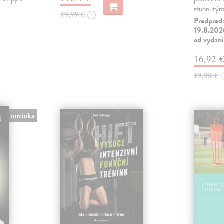
stuhnutý
19,99 €
?
Predpred
19.8.2026
od vydan
16,92 
19,90 €
novinka