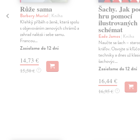
Růže sama
Šachy. Jak po
hru pomocí
Barbery Muriel
| Kniha
ilustrovaných
Křehký příběh o ženě, která spolu
schémat
s objevováním zenových chrámů a
zahrad nalézá i sebe samu.
Eade James
| Kniha
Francou...
Naučte sa šach – staro
Zasielame do 12 dní
kráľov. Osvojte si kľúč
techniky a dnes už klas
14,73 €
šachovýc...
Zasielame do 12 dní
15,50 €
?
16,44 €
16,95 €
?