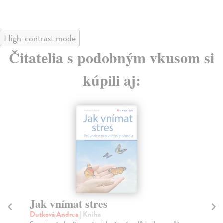
High-contrast mode
Čitatelia s podobným vkusom si
kúpili aj:
Jak vnímat stres
Ži
Č
Dutková Andrea
| Kniha