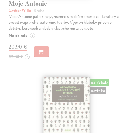
Moje Antonie
Cather Willa
| Kniha
Moje Antonie patří k nejvýznamnějším dílům americké literatury a
představuje vrchol autorčiny tvorby. Vypráví hluboký příběh o
dětství, kořenech a hledání vlastního místa ve světě.
Na sklade
?
20,90 €
22,00 €
?
na sklade
novinka