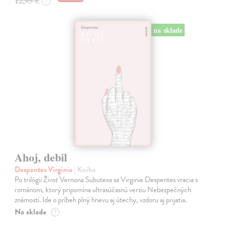
12,95 €
?
na sklade
Ahoj, debil
Despentes Virginie
| Kniha
Po trilógii Život Vernona Subutexa sa Virginie Despentes vracia s
románom, ktorý pripomína ultrasúčasnú verziu Nebezpečných
známostí. Ide o príbeh plný hnevu aj útechy, vzdoru aj prijatia.
Na sklade
?