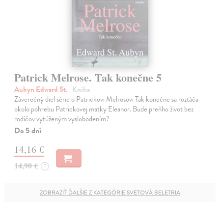
Patrick Melrose. Tak konečne 5
Aubyn Edward St.
| Kniha
Záverečný diel série o Patrickovi Melrosovi Tak konečne sa roztáča
okolo pohrebu Patrickovej matky Eleanor. Bude preňho život bez
rodičov vytúženým vyslobodením?
Do 5 dní
14,16 €
14,90 €
?
ZOBRAZIŤ ĎALŠIE Z KATEGÓRIE SVETOVÁ BELETRIA