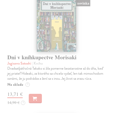
novinka
Dni v kníhkupectve Morisaki
Jagisawa Satoshi
| Kniha
Dvadsaťpäťročná Takako si žila pomerne bezstarostne až do dňa, keď
jej priateľ Hideaki, za ktorého sa chcela vydať, len tak mimochodom
oznámi, že ju podvádza a žení sa s inou. Jej život sa zrazu rúca.
Na sklade
?
13,71 €
14,90 €
?