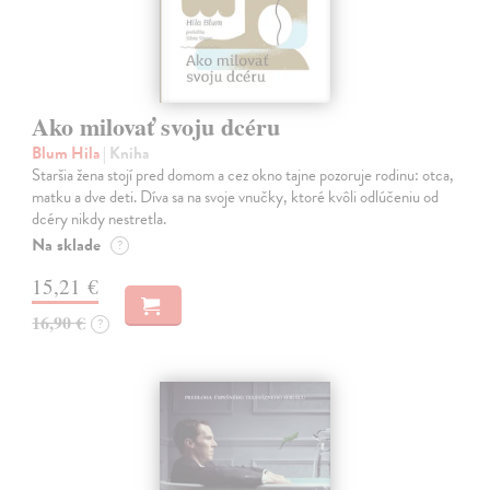
Ako milovať svoju dcéru
Blum Hila
| Kniha
Staršia žena stojí pred domom a cez okno tajne pozoruje rodinu: otca,
matku a dve deti. Díva sa na svoje vnučky, ktoré kvôli odlúčeniu od
dcéry nikdy nestretla.
Na sklade
?
15,21 €
16,90 €
?