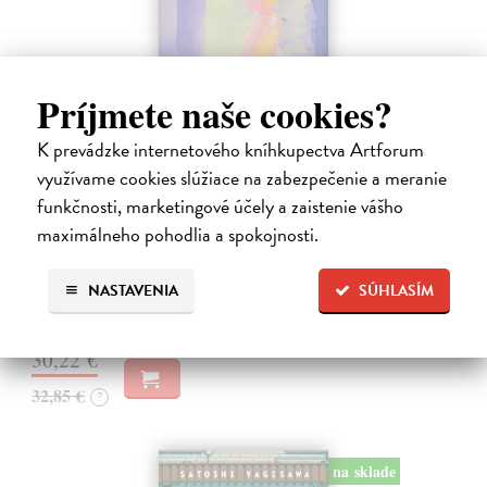
Príjmete naše cookies?
K prevádzke internetového kníhkupectva Artforum
Město a jeho nejisté zdi
využívame cookies slúžiace na zabezpečenie a meranie
funkčnosti, marketingové účely a zaistenie vášho
Murakami Haruki
| Kniha
Ty jsi to byla, kdo mi vyprávěl o tom městě. Město a jeho nejisté zdi –
maximálneho pohodlia a spokojnosti.
dlouho očekávaný román Harukiho Murakamiho volně navazuje na
autorovu starší novelu z roku 1980 a tematicky se prolíná s jeho
NASTAVENIA
SÚHLASÍM
kultovním…
Na sklade
?
30,22 €
32,85 €
?
na sklade