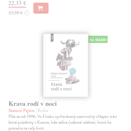
22,33 €
23,50 €
?
na sklade
Krava rodí v noci
Statovci Pajtim
| Kniha
Píše sa rok 1996. Vo Fínsku vychovávaný osemročný chlapec trávi
letné prázdniny v Kosove, kde zažíva čudesné udalosti, ktoré ho
poznačia na celý život.