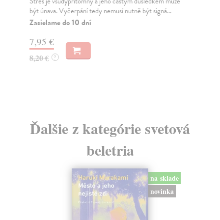
vá
Stres je všudypřítomný a jeho častým důsledkem může
být únava. Vyčerpání tedy nemusí nutně být signá...
Pe
Zasielame do 10 dní
Kni
zem
7,95 €
Za
8,20 €
?
10
11
Ďalšie z kategórie svetová
beletria
na sklade
novinka