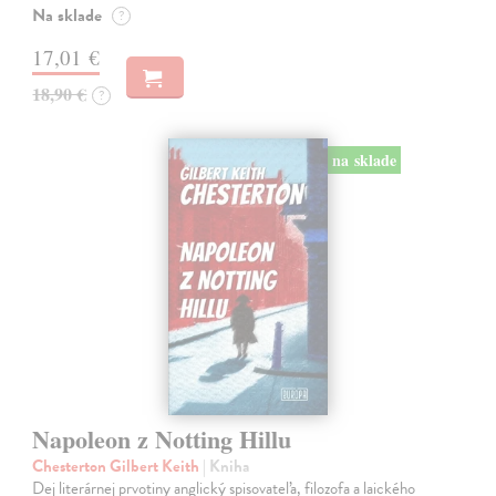
Na sklade
?
17,01 €
18,90 €
?
na sklade
Napoleon z Notting Hillu
Chesterton Gilbert Keith
| Kniha
Dej literárnej prvotiny anglický spisovateľa, filozofa a laického