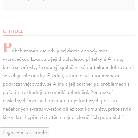
O TITULE
P
říběh románu se odvíjí od dávné dohody mezi
vypravěčkou Laurou a její dlouholetou přítelkyní Alinou,
které se zařekly, že odolají společenskému tlaku a dobrovolně
se vzdají role matky. Později, zatímco si Laura nechává
podvázat vejcovody, se Alina a její partner po problémech s
početím rozhodují pro umělé oplodnění. Na pozadí
následných životních rozhodnutí jednotlivých postav i
nečekaných zvratů vyvstává důležitost komunity, přátelství a
lásky, která „přichází v těch nejnečekanějších podobách“.
High-contrast mode