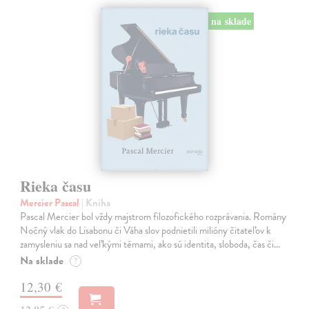
na sklade
Rieka času
Mercier Pascal
| Kniha
Pascal Mercier bol vždy majstrom filozofického rozprávania. Romány
Nočný vlak do Lisabonu či Váha slov podnietili milióny čitateľov k
zamysleniu sa nad veľkými témami, ako sú identita, sloboda, čas či…
Na sklade
?
12,30 €