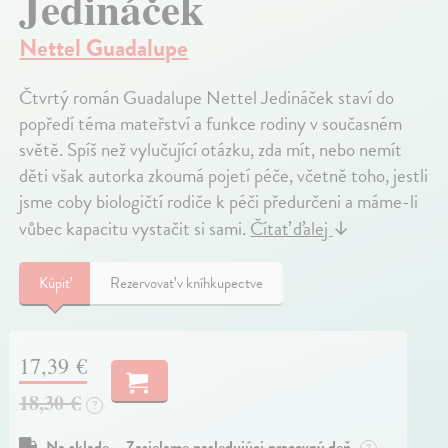
Jedináček
Nettel Guadalupe
Čtvrtý román Guadalupe Nettel Jedináček staví do
popředí téma mateřství a funkce rodiny v současném
světě. Spíš než vylučující otázku, zda mít, nebo nemít
děti však autorka zkoumá pojetí péče, včetně toho, jestli
jsme coby biologičtí rodiče k péči předurčeni a máme-li
vůbec kapacitu vystačit si sami.
Čítať ďalej
↓
Kúpiť
Rezervovať v kníhkupectve
17,39 €
18,30 €
?
Na sklade – Zasielame nasledujúci pracovný deň
?