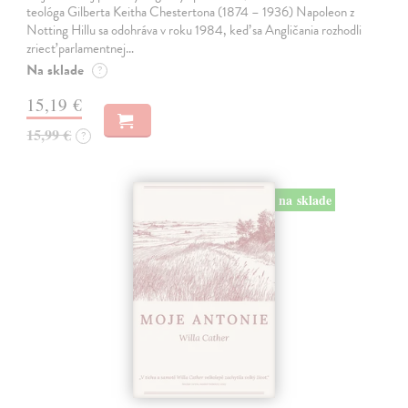
teológa Gilberta Keitha Chestertona (1874 – 1936) Napoleon z
Notting Hillu sa odohráva v roku 1984, keď sa Angličania rozhodli
zriecť parlamentnej…
Na sklade
?
15,19 €
15,99 €
?
na sklade