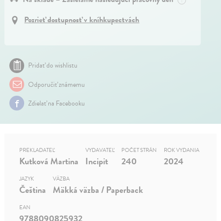
Pozrieť dostupnosť v kníhkupectvách
Pridať do wishlistu
Odporučiť známemu
Zdielať na Facebooku
PREKLADATEĽ
VYDAVATEĽ
POČET STRÁN
ROK VYDANIA
Kutková Martina
Incipit
240
2024
JAZYK
VÄZBA
Čeština
Mäkká väzba / Paperback
EAN
9788090825932