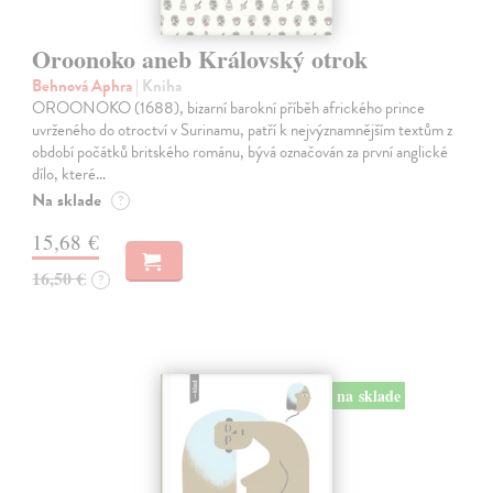
Oroonoko aneb Královský otrok
Behnová Aphra
| Kniha
OROONOKO (1688), bizarní barokní příběh afrického prince
uvrženého do otroctví v Surinamu, patří k nejvýznamnějším textům z
období počátků britského románu, bývá označován za první anglické
dílo, které…
Na sklade
?
15,68 €
16,50 €
?
na sklade