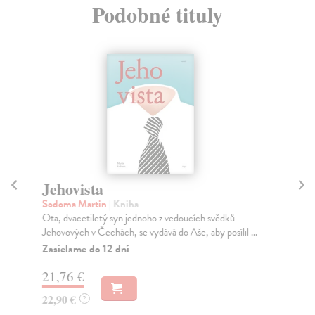
Podobné tituly
Jehovista
M
Sodoma Martin
| Kniha
Ber
Ota, dvacetiletý syn jednoho z vedoucích svědků
Jak
Jehovových v Čechách, se vydává do Aše, aby posílil ...
Ber
Zasielame do 12 dní
Za
21,76 €
15
22,90 €
16
?