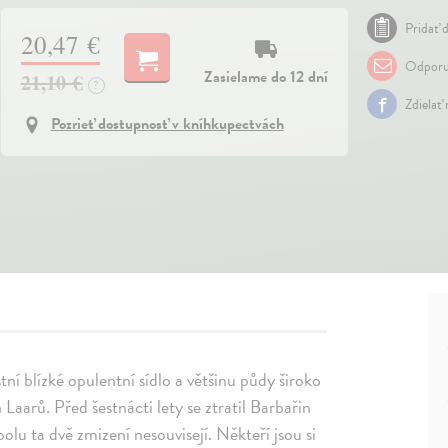
Pridať d
20,47 €
Odporu
Zasielame do 12 dní
21,10 €
?
Zdielať
Pozrieť dostupnosť v kníhkupectvách
stní blízké opulentní sídlo a většinu půdy široko
Laarů. Před šestnácti lety se ztratil Barbařin
spolu ta dvě zmizení nesouvisejí. Někteří jsou si