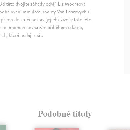
 Od této dvojité záhady odvíjí Liz Mooreová
odhalování minulosti rodiny Van Laarových i
 přímo do srdcí postav, jejichž životy toto léto
n je mnohovrstevnatým příběhem o lásce,
ích, která nedají spát.
Podobné tituly