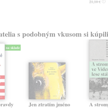
21,10 €
?
atelia s podobným vkusom si kúpili
na sklade
pravdy
Jen ztratím jméno
A strom