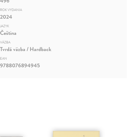
496
ROK VYDANIA
2024
JAZYK
Čeština
VÄZBA
Tvrdá väzba / Hardback
EAN
9788076894945