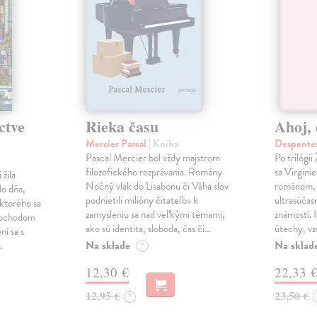
ctve
Rieka času
Ahoj, 
Mercier Pascal
| Kniha
Despentes
Pascal Mercier bol vždy majstrom
Po trilógi
filozofického rozprávania. Romány
sa Virgini
žila
Nočný vlak do Lisabonu či Váha slov
románom, 
do dňa,
podnietili milióny čitateľov k
ultrasúča
 ktorého sa
zamysleniu sa nad veľkými témami,
známostí. 
imochodom
ako sú identita, sloboda, čas či…
útechy, vzd
ní sa s
Na sklade
Na sklad
.
?
12,30 €
22,33 
12,95 €
23,50 €
?