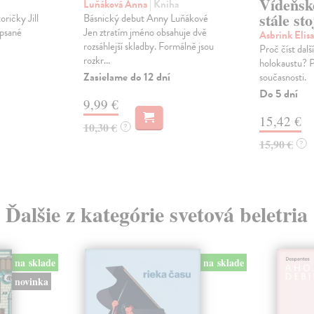
Vídeňsk
Luňáková Anna
| Kniha
stále sto
ričky Jill
Básnický debut Anny Luňákové
apsané
Jen ztratím jméno obsahuje dvě
Asbrink Elis
rozsáhlejší skladby. Formálně jsou
Proč číst dalš
rozkr...
holokaustu? P
Zasielame do 12 dní
současnosti.
Do 5 dní
9,99 €
15,42 €
10,30 €
?
15,90 €
?
Ďalšie z kategórie svetová beletria
na sklade
na sklade
novinka