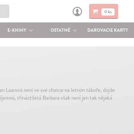
0 ks
E-KNIHY
OSTATNÉ
DAROVACIE KARTY
an Laarová není ve své chatce na letním táboře, dojde
íjemná, třináctiletá Barbara však není jen tak nějaká