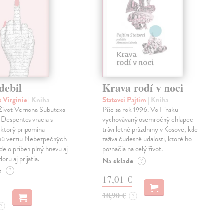
debil
Krava rodí v noci
 Virginie
| Kniha
Statovci Pajtim
| Kniha
i Život Vernona Subutexa
Píše sa rok 1996. Vo Fínsku
e Despentes vracia s
vychovávaný osemročný chlapec
ktorý pripomína
trávi letné prázdniny v Kosove, kde
snú verziu Nebezpečných
zažíva čudesné udalosti, ktoré ho
Ide o príbeh plný hnevu aj
poznačia na celý život.
oru aj prijatia.
Na sklade
?
e
?
17,01 €
€
18,90 €
?
?