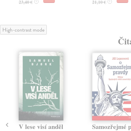
23,40 €
21,10 €
?
?
High-contrast mode
Čit
klade
V lese visí anděl
Samozřejmé 