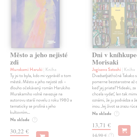
Město a jeho nejisté
Dni v kníhkupe
zdi
Morisaki
Murakami Haruki
| Kniha
Jagisawa Satoshi
| Kniha
Ty jsi to byla, kdo mi vyprávěl o tom
Dvadsaťpäťročná Takako si 
městě. Město a jeho nejisté zdi –
pomerne bezstarostne až 
dlouho očekávaný román Harukiho
keď jej priateľ Hideaki, za
Murakamiho volně navazuje na
chcela vydať, len tak m
autorovu starší novelu z roku 1980 a
oznámi, že ju podvádza a že
tematicky se prolíná s jeho
inou. Jej život sa zrazu rúca
kultovním…
Na sklade
?
Na sklade
?
13,71 €
30,22 €
14,90 €
?