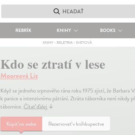
REBRÍK
KNIHY
BOOKS
KNIHY
-
BELETRIA
-
SVETOVÁ
Kdo se ztratí v lese
Mooreová Liz
Když se jednoho srpnového rána roku 1975 zjistí, že Barbara V
k panice a intenzivnímu pátrání. Ztráta táborníka není nikdy př
tábornice.
Čítať ďalej
↓
Kúpiť
na webe
Rezervovať v kníhkupectve