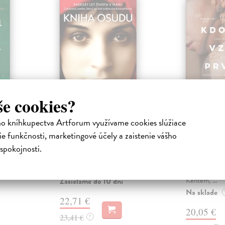
še cookies?
 paní
Kniha osudu
Kdo mě 
ho kníhkupectva Artforum využívame cookies slúžiace
za ruku
Sanieeová Parinoush
| Kniha
e funkčnosti, marketingové účely a zaistenie vášho
Pět bouřlivých desetiletí
O’Farrellová
spokojnosti.
íránských dějin vyprávěných
 v mnohém
Když se Lexie 
prostřednictvím života obyčejné
otázce
kultivovaným
ženy v nejprod...
nosti
obchodníkem
Kentem, ...
Zasielame do 10 dní
Na sklade
22,71 €
20,05 €
23,41 €
?