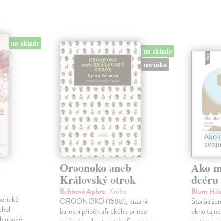
na sklade
na sklade
novinka
Oroonoko aneb
Ako mi
Královský otrok
dcéru
Behnová Aphra
| Kniha
Blum Hil
merické
OROONOKO (1688), bizarní
Staršia že
chol
barokní příběh afrického prince
okno tajne
 hluboký
uvrženého do otroctví v Surinamu,
matku a dv