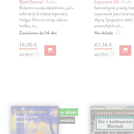
Bjork Samuel
| Kniha
Leporeová Jill
| Kniha
Brilantní norská detektivka, jež v
Samozřejmé pravdy histo
sobě skrývá hrůzné tajemství.
Leporeové jsou čtivě n
Holger Munch miluje vážnou
dějiny Spojených států
hudbu, m...
amerických a k...
Zasielame do 14 dní
Na sklade
?
16,00 €
43,36 €
16,49 €
44,70 €
?
?
na sklade
novinka