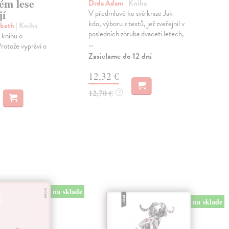
ém lese
Drda Adam
| Kniha
Pal
jí
V předmluvě ke své knize Jak
V r
kdo, výboru z textů, jež zveřejnil v
Palá
abeth
| Kniha
posledních zhruba dvaceti letech,
graf
í knihu o
...
Rey
rotože vypráví o
Zasielame do 12 dní
Zas
12,32 €
22
12,70 €
23,
?
na sklade
na sklade