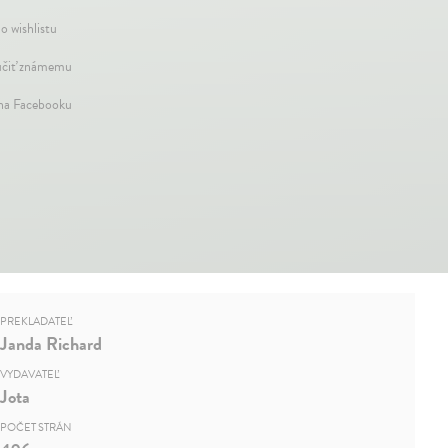
o wishlistu
čiť známemu
 na Facebooku
PREKLADATEĽ
Janda Richard
VYDAVATEĽ
Jota
POČET STRÁN