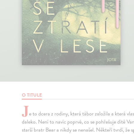
O TITULE
J
e to dcera z rodiny, která tábor založila a která vla
daleko. Není to navíc poprvé, co se pohřešuje dítě Van 
starší bratr Bear a nikdy se nenašel. Někteří tvrdí, že 