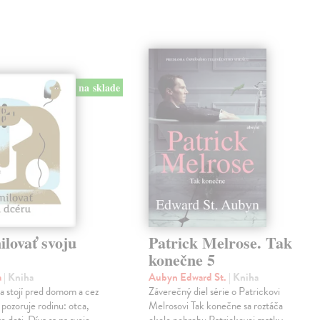
na sklade
lovať svoju
Patrick Melrose. Tak
konečne 5
a
| Kniha
Aubyn Edward St.
| Kniha
na stojí pred domom a cez
Záverečný diel série o Patrickovi
 pozoruje rodinu: otca,
Melrosovi Tak konečne sa roztáča
e deti. Díva sa na svoje
okolo pohrebu Patrickovej matky