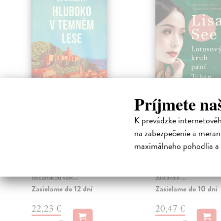
Príjmete na
d
Hluboko v temném
Lotosový kruh
K prevádzke internetové
lese
Tchan
na zabezpečenie a merani
Vardiashvili Leo
| Kniha
Seeová Lisa
| Kniha
maximálneho pohodlia a 
Sába byl osmiletý kluk, když se
Čína za dynastie Ming
starším bratrem a otcem z
předčila Evropu, ale v 
i
rodného Tbilisi uprchl před
postavení žen ve společ
občanskou válk...
zůstávala ...
Zasielame do 12 dní
Zasielame do 10 dní
22,23 €
20,47 €