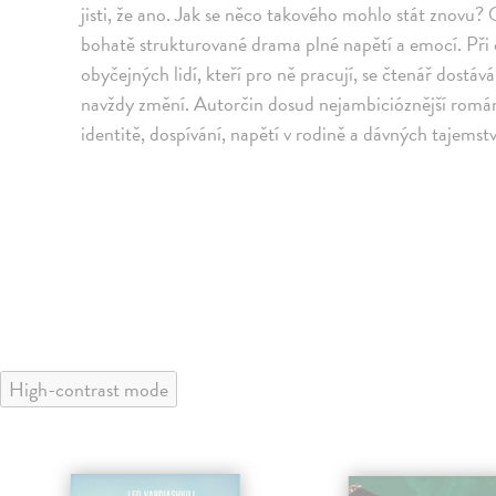
jisti, že ano. Jak se něco takového mohlo stát znovu?
bohatě strukturované drama plné napětí a emocí. Při 
obyčejných lidí, kteří pro ně pracují, se čtenář dostává
navždy změní. Autorčin dosud nejambicióznější romá
identitě, dospívání, napětí v rodině a dávných tajemstv
High-contrast mode