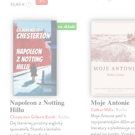
32,85 €
?
na sklade
Napoleon z Notting
Moje Antonie
Hillu
Cather Willa
| Kniha
Moje Antonie patří k
Chesterton Gilbert Keith
| Kniha
nejvýznamnějším dílům a
Dej literárnej prvotiny anglický
literatury a představuje vr
spisovateľa, filozofa a laického
autorčiny tvorby. Vypráví
teológa Gilberta Keitha