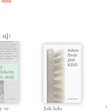
23,
 aj:
y ve
Jak kdo
Kd