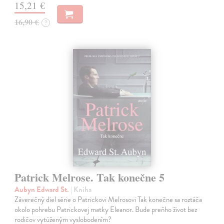
15,21 €
16,90 €
?
Patrick Melrose. Tak konečne 5
Aubyn Edward St.
| Kniha
Záverečný diel série o Patrickovi Melrosovi Tak konečne sa roztáča
okolo pohrebu Patrickovej matky Eleanor. Bude preňho život bez
rodičov vytúženým vyslobodením?