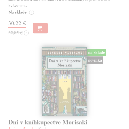
kultovním…
Na sklade
?
30,22 €
32,85 €
?
na sklade
novinka
Dni v kníhkupectve Morisaki