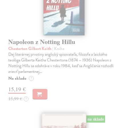
Napoleon z Notting Hillu
Chesterton Gilbert Keith
| Kniha
Dej literárnej prvotiny anglický spisovateľa, filozofa a laického
teológa Gilberta Keitha Chestertona (1874 – 1936) Napoleon z
Notting Hillu sa odohráva v roku 1984, keď sa Angličania rozhodli
zriecť parlamentnej…
Na sklade
?
15,19 €
15,99 €
?
na sklade