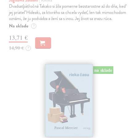
Jagisawa Satoshi
| Kniha
Dvadsaťpäťročná Takako si žila pomerne bezstarostne až do dňa, keď
jej priateľ Hideaki, za ktorého sa chcela vydať, len tak mimochodom
oznámi, že ju podvádza a žení sa s inou. Jej život sa zrazu rúca.
Na sklade
?
13,71 €
14,90 €
?
na sklade