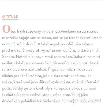
O TITULE
O
tec Irakli sužovaný vinou a vzpomínkami na ztracenou
manželku bojuje sám se sebou, než se po téměř dvaceti letech
odhodlá vrátit domů. A když se pak po zvláštním vzkazu
přestane synům ozývat, vyrazí za ním do Gruzie starší z nich,
Sandro. Netrvá dlouho, a ztratí se tam i on. Sába ví, co musí
udělat, i když to znamená čelit démonům z minulosti, které
se tak dlouho snažil umlčet. Přijíždí do města, kde se po
ulicích prohánějí zvířata, jež unikla ze zatopené zoo; do
města, které voní jeho dětstvím; do města, v němž přetrvává
postsovětský systém kontroly a korupce, ale kde s pomocí
taxikáře Nodara zachytí stopu svého otce. Ta jej jako
drobečky v pohádkách zavede až do hlubokých lesů, kde číhá