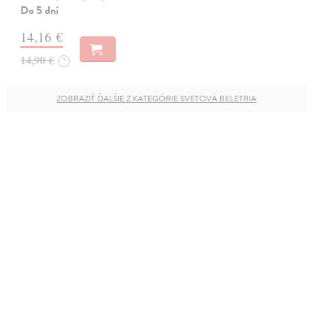
Do 5 dní
14,16 €
14,90 €
?
ZOBRAZIŤ ĎALŠIE Z KATEGÓRIE SVETOVÁ BELETRIA