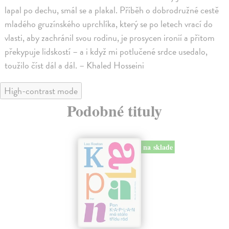
lapal po dechu, smál se a plakal. Příběh o dobrodružné cestě
mladého gruzínského uprchlíka, který se po letech vrací do
vlasti, aby zachránil svou rodinu, je prosycen ironií a přitom
překypuje lidskostí – a i když mi potlučené srdce usedalo,
toužilo číst dál a dál. – Khaled Hosseini
High-contrast mode
Podobné tituly
na sklade