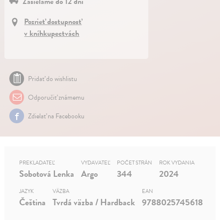
Zasielame do 12 dní
Pozrieť dostupnosť
v kníhkupectvách
Pridať do wishlistu
Odporučiť známemu
Zdielať na Facebooku
PREKLADATEĽ
VYDAVATEĽ
POČET STRÁN
ROK VYDANIA
Sobotová Lenka
Argo
344
2024
JAZYK
VÄZBA
EAN
Čeština
Tvrdá väzba / Hardback
9788025745618