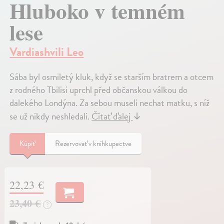
Hluboko v temném
lese
Vardiashvili Leo
Sába byl osmiletý kluk, když se starším bratrem a otcem
z rodného Tbilisi uprchl před občanskou válkou do
dalekého Londýna. Za sebou museli nechat matku, s níž
se už nikdy neshledali.
Čítať ďalej
↓
Kúpiť
Rezervovať v kníhkupectve
22,23 €
23,40 €
?