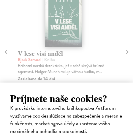
V lese visí anděl
Vz
z
Bjork Samuel
| Kniha
Brilantní norská detektivka, jež v sobě skrývá hrůzné
Še
tajemství. Holger Munch miluje vážnou hudbu, m...
Oje
děl
Zasielame do 14 dní
Za
16,00 €
Príjmete naše cookies?
12
16,49 €
?
12
K prevádzke internetového kníhkupectva Artforum
využívame cookies slúžiace na zabezpečenie a meranie
funkčnosti, marketingové účely a zaistenie vášho
maximálneho pohodlia a spokojnosti.