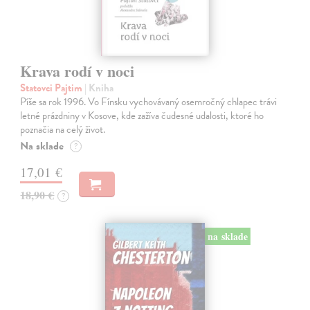
Krava rodí v noci
Statovci Pajtim
| Kniha
Píše sa rok 1996. Vo Fínsku vychovávaný osemročný chlapec trávi
letné prázdniny v Kosove, kde zažíva čudesné udalosti, ktoré ho
poznačia na celý život.
Na sklade
?
17,01 €
18,90 €
?
na sklade