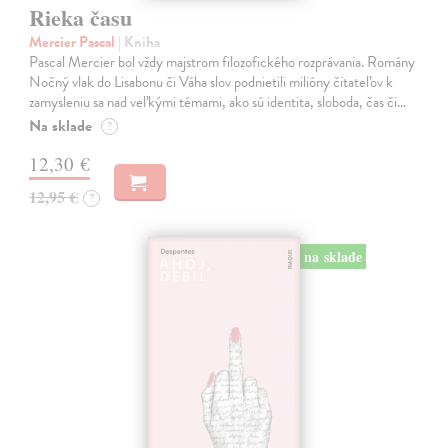
Rieka času
Mercier Pascal
| Kniha
Pascal Mercier bol vždy majstrom filozofického rozprávania. Romány
Nočný vlak do Lisabonu či Váha slov podnietili milióny čitateľov k
zamysleniu sa nad veľkými témami, ako sú identita, sloboda, čas či…
Na sklade
?
12,30 €
12,95 €
?
na sklade