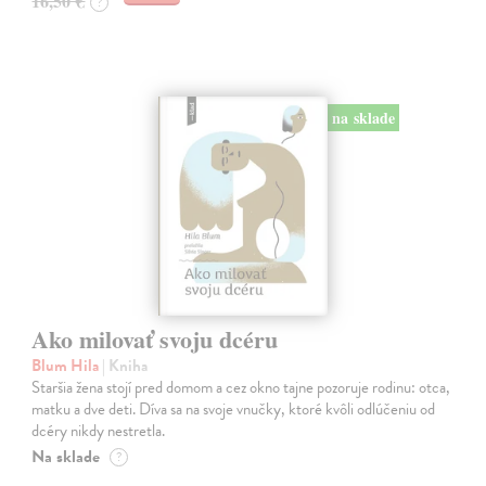
16,50 €
?
na sklade
Ako milovať svoju dcéru
Blum Hila
| Kniha
Staršia žena stojí pred domom a cez okno tajne pozoruje rodinu: otca,
matku a dve deti. Díva sa na svoje vnučky, ktoré kvôli odlúčeniu od
dcéry nikdy nestretla.
Na sklade
?