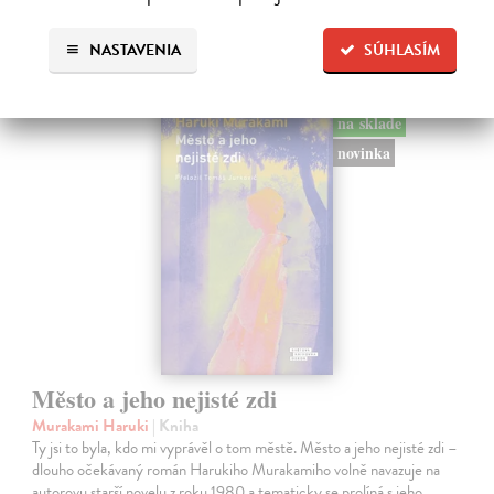
Ďalšie z kategórie svetová
beletria
NASTAVENIA
SÚHLASÍM
na sklade
novinka
Město a jeho nejisté zdi
Murakami Haruki
| Kniha
Ty jsi to byla, kdo mi vyprávěl o tom městě. Město a jeho nejisté zdi –
dlouho očekávaný román Harukiho Murakamiho volně navazuje na
autorovu starší novelu z roku 1980 a tematicky se prolíná s jeho