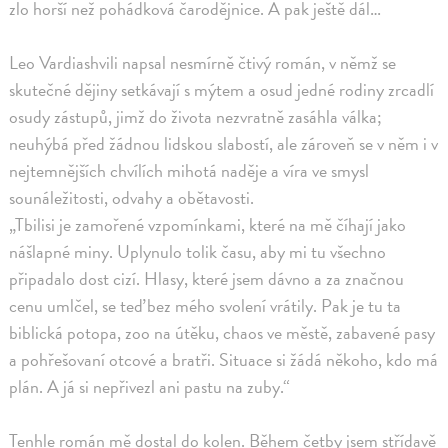
zlo horší než pohádková čarodějnice. A pak ještě dál…
Leo Vardiashvili napsal nesmírně čtivý román, v němž se
skutečné dějiny setkávají s mýtem a osud jedné rodiny zrcadlí
osudy zástupů, jimž do života nezvratně zasáhla válka;
neuhýbá před žádnou lidskou slabostí, ale zároveň se v něm i v
nejtemnějších chvílích mihotá naděje a víra ve smysl
sounáležitosti, odvahy a obětavosti.
„Tbilisi je zamořené vzpomínkami, které na mě číhají jako
nášlapné miny. Uplynulo tolik času, aby mi tu všechno
připadalo dost cizí. Hlasy, které jsem dávno a za značnou
cenu umlčel, se teď bez mého svolení vrátily. Pak je tu ta
biblická potopa, zoo na útěku, chaos ve městě, zabavené pasy
a pohřešovaní otcové a bratři. Situace si žádá někoho, kdo má
plán. A já si nepřivezl ani pastu na zuby.“
Tenhle román mě dostal do kolen. Během četby jsem střídavě