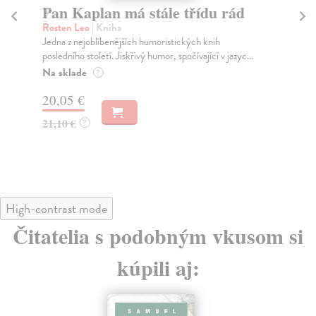
Pan Kaplan má stále třídu rád
D
Rosten Leo
| Kniha
Fal
Jedna z nejoblíbenějších humoristických knih
Aut
posledního století. Jiskřivý humor, spočívající v jazyc...
des
Na sklade
Za
?
20,05 €
22
21,10 €
23
?
High-contrast mode
Čitatelia s podobným vkusom si
kúpili aj: