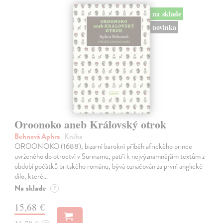
na sklade
novinka
Oroonoko aneb Královský otrok
Behnová Aphra
| Kniha
OROONOKO (1688), bizarní barokní příběh afrického prince
uvrženého do otroctví v Surinamu, patří k nejvýznamnějším textům z
období počátků britského románu, bývá označován za první anglické
dílo, které…
Na sklade
?
15,68 €