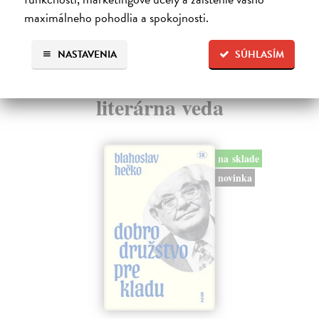
15,00 €
?
maximálneho pohodlia a spokojnosti.
NASTAVENIA
SÚHLASÍM
Ďalšie z kategórie literatúra,
literárna veda
na sklade
novinka