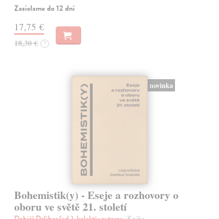
Zasielame do 12 dní
17,75 €
18,30 €
?
novinka
Bohemistik(y) - Eseje a rozhovory o
oboru ve světě 21. století
Dobiáš Dalibor (ed.), kolektív autorov
| Kniha