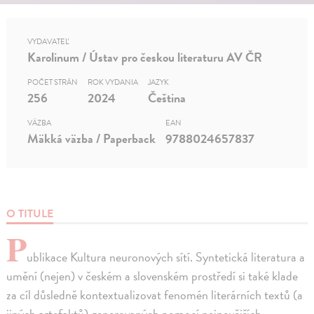
VYDAVATEĽ
Karolinum / Ústav pro českou literaturu AV ČR
POČET STRÁN
ROK VYDANIA
JAZYK
256
2024
Čeština
VÄZBA
EAN
Mäkká väzba / Paperback
9788024657837
O TITULE
P
ublikace Kultura neuronových sítí. Syntetická literatura a
umění (nejen) v českém a slovenském prostředí si také klade
za cíl důsledně kontextualizovat fenomén literárních textů (a
jiných artefaktů) generovaných pomocí nejnovějších