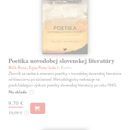
Poetika novodobej slovenskej literatúry
Bílik René, Zajac Peter (eds.)
| Kniha
Zborník sa zaoberá zmenami poetiky v novodobej slovenskej literatúre
od klasicizmu po súčasnosť. Metodologicky nadväzuje na
predchádzajúci výskum poetiky slovenskej literatúry po roku 1945.
Na sklade
?
9,70 €
10,00 €
?