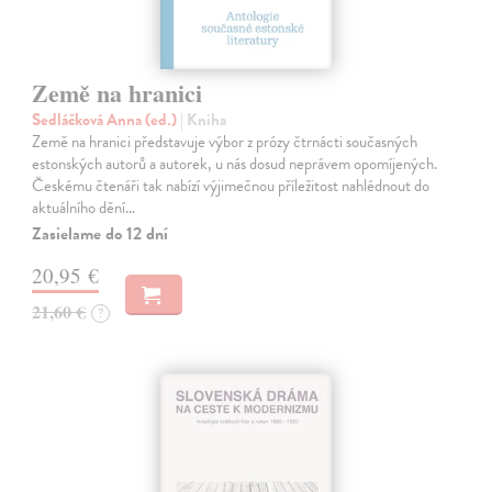
Země na hranici
Sedláčková Anna (ed.)
| Kniha
Země na hranici představuje výbor z prózy čtrnácti současných
estonských autorů a autorek, u nás dosud neprávem opomíjených.
Českému čtenáři tak nabízí výjimečnou příležitost nahlédnout do
aktuálního dění…
Zasielame do 12 dní
20,95 €
21,60 €
?