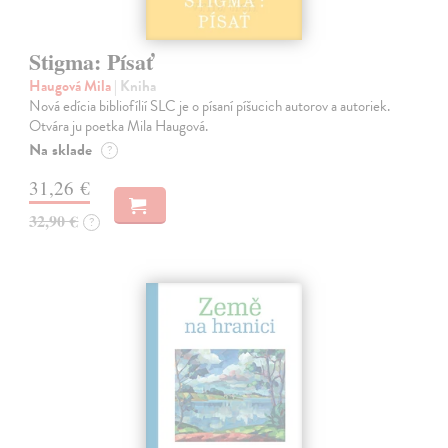
Stigma: Písať
Haugová Mila
| Kniha
Nová edícia bibliofílií SLC je o písaní píšucich autorov a autoriek.
Otvára ju poetka Mila Haugová.
Na sklade
?
31,26 €
32,90 €
?