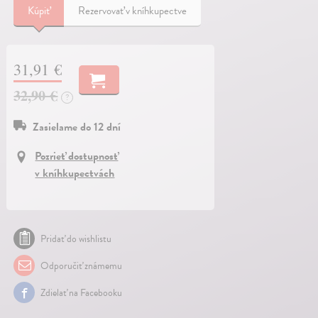
Kúpiť
Rezervovať v kníhkupectve
31,91 €
32,90 €
?
Zasielame do 12 dní
Pozrieť dostupnosť
v kníhkupectvách
Pridať do wishlistu
Odporučiť známemu
Zdielať na Facebooku