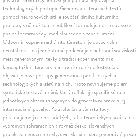
technologických postupů. Generování literárních textů
pomocí neuronových sítí je součástí širšího kulturního
procesu, k němuž touto publikací formulujeme stanovisko z
pozice literární vědy, mediální teorie a teorie umění.
Odborná rozprava nad tímto tématem je dosud velmi
neustálená – na jedné straně podceňuje diachronní souvislosti
mezi generovanými texty a tradicí experimentální a
konceptuální literatury, na straně druhé nedostatečně
objasňuje nové postupy generování a podíl lidských a
technologických aktérů na nich. Proto navrhujeme pojem
syntetické textové umění, který reflektuje specifické role
jednotlivých aktérů zapojených do generativní praxe a její
intermediální povahu. Ke zvolenému tématu tedy
přistupujeme jak z historických, tak z teoretických pozic a na
vybraných zahraničních a rovněž česko-slovenských
projektech budeme analyzovat aktuální stav generativní praxe