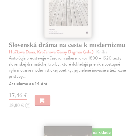
Slovenská dráma na ceste k modernizmu
Hučková Dana, Kročanová Garay Dagmar (eds.)
| Kniha
Antológia predstavuje v časovom zábere rokov 1890 – 1920 texty
slovenskej dramatickej tvorby, ktoré dokladajú prienik a postupné
vyhraňovanie modernistickej poetiky, jej cielené inovácie a tiež rôzne
prístupy…
Zasielame do 14 dní
17,46 €
18,00 €
?
na sklade