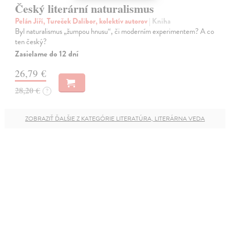
Český literární naturalismus
Pelán Jiří, Tureček Dalibor, kolektív autorov
| Kniha
Byl naturalismus „žumpou hnusu“, či moderním experimentem? A co
ten český?
Zasielame do 12 dní
26,79 €
28,20 €
?
ZOBRAZIŤ ĎALŠIE Z KATEGÓRIE LITERATÚRA, LITERÁRNA VEDA