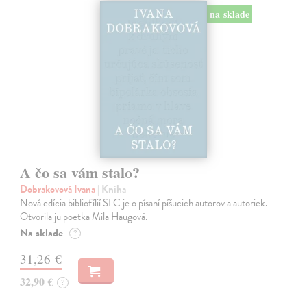
na sklade
A čo sa vám stalo?
Dobrakovová Ivana
| Kniha
Nová edícia bibliofílií SLC je o písaní píšucich autorov a autoriek.
Otvorila ju poetka Mila Haugová.
Na sklade
?
31,26 €
32,90 €
?