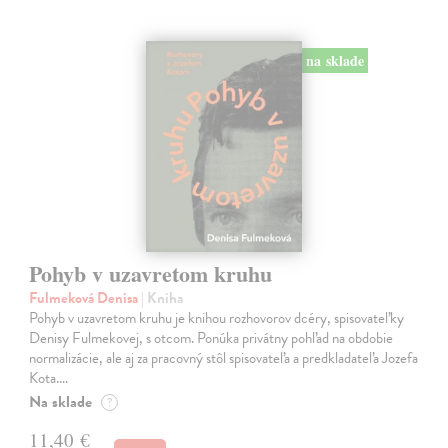
na sklade
Pohyb v uzavretom kruhu
Fulmeková Denisa
| Kniha
Pohyb v uzavretom kruhu je knihou rozhovorov dcéry, spisovateľky
Denisy Fulmekovej, s otcom. Ponúka privátny pohľad na obdobie
normalizácie, ale aj za pracovný stôl spisovateľa a predkladateľa Jozefa
Kota.…
Na sklade
?
11,40 €