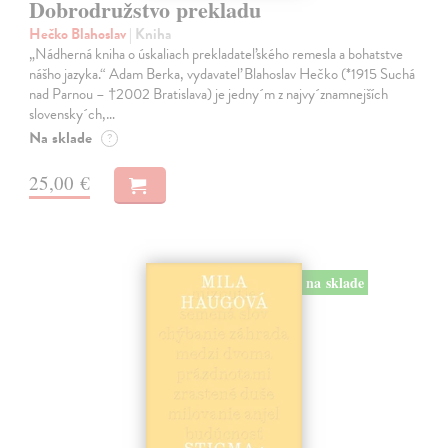
Dobrodružstvo prekladu
Hečko Blahoslav
| Kniha
„Nádherná kniha o úskaliach prekladateľského remesla a bohatstve
nášho jazyka.“ Adam Berka, vydavateľ Blahoslav Hečko (*1915 Suchá
nad Parnou – †2002 Bratislava) je jedny´m z najvy´znamnejších
slovensky´ch,…
Na sklade
?
25,00 €
na sklade