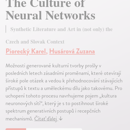
The Culture of
Neural Networks
Synthetic Literature and Art in (not only) the
Czech and Slovak Context
Piorecký Karel
,
Husárová Zuzana
Možnosti generované kulturní tvorby prošly v
posledních letech zásadními proměnami, které otevírají
široké pole otázek a vedou k přehodnocování stávajících
přístupů k textu a uměleckému dílu jako takovému. Pro
uchopení tohoto procesu navrhujeme pojem „kultura
neuronových sítí“, který je s to postihnout široké
spektrum generativních postupů i recepčních
mechanismů.
Čítať ďalej
↓