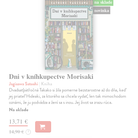
na sklade
novinka
Dni v kníhkupectve Morisaki
Jagisawa Satoshi
| Kniha
Dvadsaťpäťročná Takako si žila pomerne bezstarostne až do dňa, keď
jej priateľ Hideaki, za ktorého sa chcela vydať, len tak mimochodom
oznámi, že ju podvádza a žení sa s inou. Jej život sa zrazu rúca.
Na sklade
13,71 €
14,90 €
?