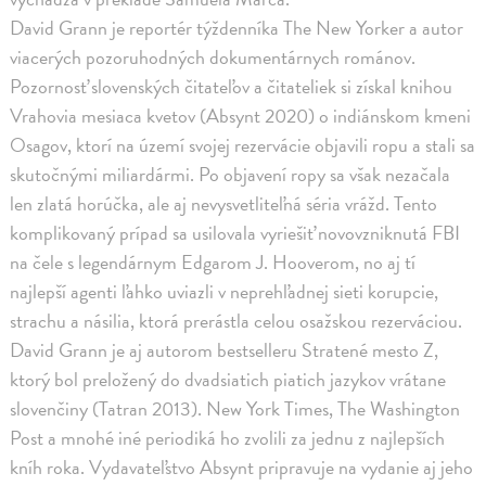
David Grann je reportér týždenníka The New Yorker a autor
viacerých pozoruhodných dokumentárnych románov.
Pozornosť slovenských čitateľov a čitateliek si získal knihou
Vrahovia mesiaca kvetov (Absynt 2020) o indiánskom kmeni
Osagov, ktorí na území svojej rezervácie objavili ropu a stali sa
skutočnými miliardármi. Po objavení ropy sa však nezačala
len zlatá horúčka, ale aj nevysvetliteľná séria vrážd. Tento
komplikovaný prípad sa usilovala vyriešiť novovzniknutá FBI
na čele s legendárnym Edgarom J. Hooverom, no aj tí
najlepší agenti ľahko uviazli v neprehľadnej sieti korupcie,
strachu a násilia, ktorá prerástla celou osažskou rezerváciou.
David Grann je aj autorom bestselleru Stratené mesto Z,
ktorý bol preložený do dvadsiatich piatich jazykov vrátane
slovenčiny (Tatran 2013). New York Times, The Washington
Post a mnohé iné periodiká ho zvolili za jednu z najlepších
kníh roka. Vydavateľstvo Absynt pripravuje na vydanie aj jeho