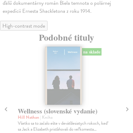
ďalší dokumentárny román Biela temnota o polárnej
expedícii Ernesta Shackletona z roku 1914.
High-contrast mode
Podobné tituly
na sklade
Wellness (slovenské vydanie)
P
Hill Nathan
| Kniha
Sh
Všetko sa to začalo ešte v deväťdesiatych rokoch, keď
Mar
sa Jack a Elizabeth prisťahovali do veľkomesta...
do 