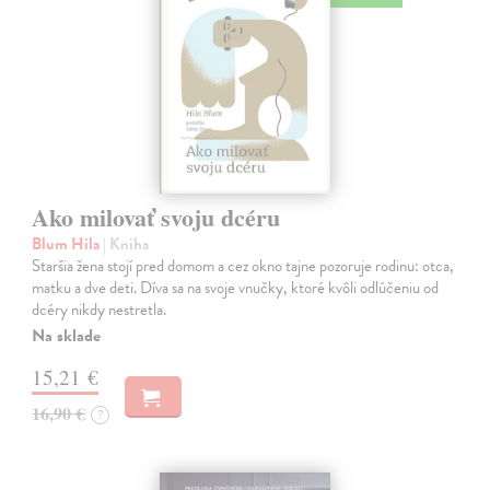
Ako milovať svoju dcéru
Blum Hila
| Kniha
Staršia žena stojí pred domom a cez okno tajne pozoruje rodinu: otca,
matku a dve deti. Díva sa na svoje vnučky, ktoré kvôli odlúčeniu od
dcéry nikdy nestretla.
Na sklade
15,21 €
16,90 €
?