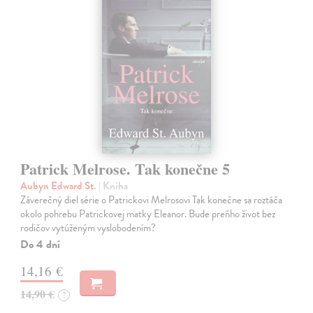
Patrick Melrose. Tak konečne 5
Aubyn Edward St.
| Kniha
Záverečný diel série o Patrickovi Melrosovi Tak konečne sa roztáča
okolo pohrebu Patrickovej matky Eleanor. Bude preňho život bez
rodičov vytúženým vyslobodením?
Do 4 dní
14,16 €
14,90 €
?