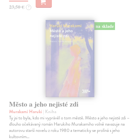
23,50 €
?
na sklade
Město a jeho nejisté zdi
Murakami Haruki
| Kniha
Ty jsi to byla, kdo mi vyprávěl o tom městě. Město a jeho nejisté zdi –
dlouho očekávaný román Harukiho Murakamiho volně navazuje na
autorovu starší novelu z roku 1980 a tematicky se prolíná s jeho
kultovním…