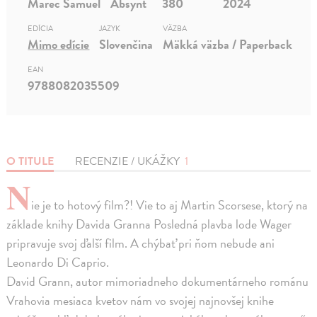
Marec Samuel
Absynt
380
2024
EDÍCIA
JAZYK
VÄZBA
Mimo edície
Slovenčina
Mäkká väzba / Paperback
EAN
9788082035509
O TITULE
RECENZIE / UKÁŽKY
1
N
ie je to hotový film?! Vie to aj Martin Scorsese, ktorý na
základe knihy Davida Granna Posledná plavba lode Wager
pripravuje svoj ďalší film. A chýbať pri ňom nebude ani
Leonardo Di Caprio.
David Grann, autor mimoriadneho dokumentárneho románu
Vrahovia mesiaca kvetov nám vo svojej najnovšej knihe