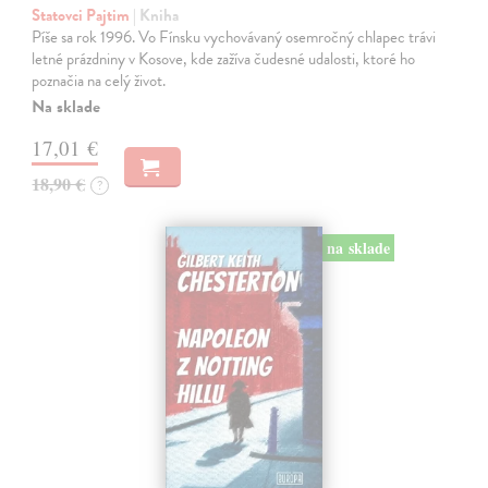
Statovci Pajtim
| Kniha
Píše sa rok 1996. Vo Fínsku vychovávaný osemročný chlapec trávi
letné prázdniny v Kosove, kde zažíva čudesné udalosti, ktoré ho
poznačia na celý život.
Na sklade
17,01 €
18,90 €
?
na sklade