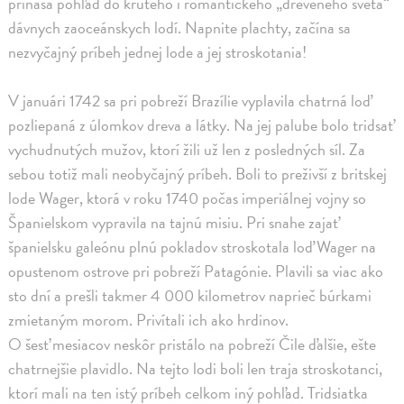
prináša pohľad do krutého i romantického „dreveného sveta“
dávnych zaoceánskych lodí. Napnite plachty, začína sa
nezvyčajný príbeh jednej lode a jej stroskotania!
V januári 1742 sa pri pobreží Brazílie vyplavila chatrná loď
pozliepaná z úlomkov dreva a látky. Na jej palube bolo tridsať
vychudnutých mužov, ktorí žili už len z posledných síl. Za
sebou totiž mali neobyčajný príbeh. Boli to preživší z britskej
lode Wager, ktorá v roku 1740 počas imperiálnej vojny so
Španielskom vypravila na tajnú misiu. Pri snahe zajať
španielsku galeónu plnú pokladov stroskotala loď Wager na
opustenom ostrove pri pobreží Patagónie. Plavili sa viac ako
sto dní a prešli takmer 4 000 kilometrov naprieč búrkami
zmietaným morom. Privítali ich ako hrdinov.
O šesť mesiacov neskôr pristálo na pobreží Čile ďalšie, ešte
chatrnejšie plavidlo. Na tejto lodi boli len traja stroskotanci,
ktorí mali na ten istý príbeh celkom iný pohľad. Tridsiatka