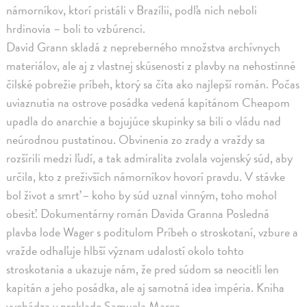
námorníkov, ktorí pristáli v Brazílii, podľa nich neboli
hrdinovia – boli to vzbúrenci.
David Grann skladá z nepreberného množstva archívnych
materiálov, ale aj z vlastnej skúsenosti z plavby na nehostinné
čilské pobrežie príbeh, ktorý sa číta ako najlepší román. Počas
uviaznutia na ostrove posádka vedená kapitánom Cheapom
upadla do anarchie a bojujúce skupinky sa bili o vládu nad
neúrodnou pustatinou. Obvinenia zo zrady a vraždy sa
rozšírili medzi ľudí, a tak admiralita zvolala vojenský súd, aby
určila, kto z preživších námorníkov hovorí pravdu. V stávke
bol život a smrť – koho by súd uznal vinným, toho mohol
obesiť. Dokumentárny román Davida Granna Posledná
plavba lode Wager s poditulom Príbeh o stroskotaní, vzbure a
vražde odhaľuje hlbší význam udalostí okolo tohto
stroskotania a ukazuje nám, že pred súdom sa neocitli len
kapitán a jeho posádka, ale aj samotná idea impéria. Kniha
vychádza v preklade Samuela Marca.