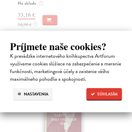
Na sklade
Na
?
33,16 €
23
34,90 €
24
?
Príjmete naše cookies?
High-contrast mode
K prevádzke internetového kníhkupectva Artforum
Čitatelia s podobným vkusom si
využívame cookies slúžiace na zabezpečenie a meranie
funkčnosti, marketingové účely a zaistenie vášho
kúpili aj:
maximálneho pohodlia a spokojnosti.
NASTAVENIA
SÚHLASÍM