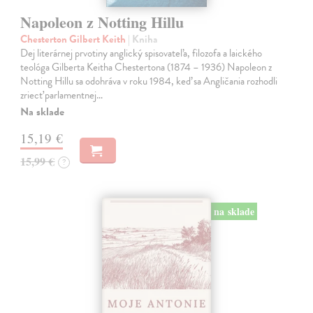
Napoleon z Notting Hillu
Chesterton Gilbert Keith
| Kniha
Dej literárnej prvotiny anglický spisovateľa, filozofa a laického
teológa Gilberta Keitha Chestertona (1874 – 1936) Napoleon z
Notting Hillu sa odohráva v roku 1984, keď sa Angličania rozhodli
zriecť parlamentnej…
Na sklade
15,19 €
15,99 €
?
na sklade