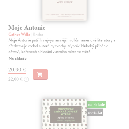
Moje Antonie
Cather Willa
| Kniha
Moje Antonie patří k nejvýznamnějším dílům americké literatury a
představuje vrchol autorčiny tvorby. Vypráví hluboký příběh o
dětství, kořenech a hledání vlastního místa ve světě.
Na sklade
20,90 €
22,00 €
?
na sklade
novinka