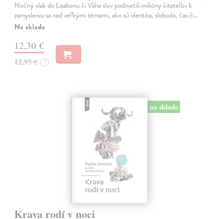
Nočný vlak do Lisabonu či Váha slov podnietili milióny čitateľov k
zamysleniu sa nad veľkými témami, ako sú identita, sloboda, čas či…
Na sklade
12,30 €
12,95 €
?
na sklade
Krava rodí v noci