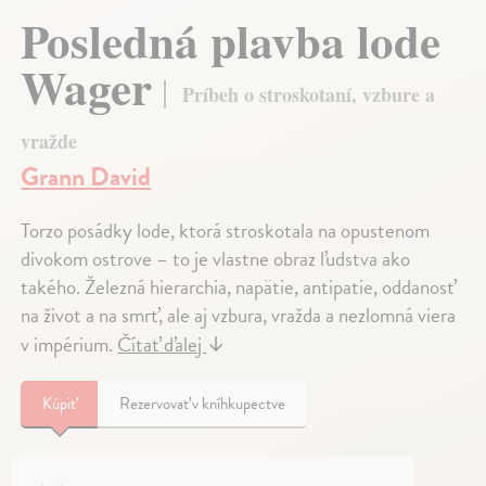
Posledná plavba lode
Wager
Príbeh o stroskotaní, vzbure a
vražde
Grann David
Torzo posádky lode, ktorá stroskotala na opustenom
divokom ostrove – to je vlastne obraz ľudstva ako
takého. Železná hierarchia, napätie, antipatie, oddanosť
na život a na smrť, ale aj vzbura, vražda a nezlomná viera
v impérium.
Čítať ďalej
↓
Kúpiť
Rezervovať v kníhkupectve