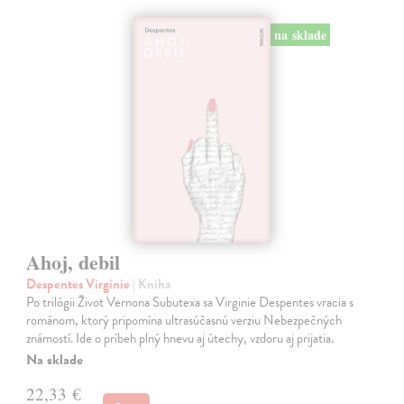
na sklade
Ahoj, debil
Despentes Virginie
| Kniha
Po trilógii Život Vernona Subutexa sa Virginie Despentes vracia s
románom, ktorý pripomína ultrasúčasnú verziu Nebezpečných
známostí. Ide o príbeh plný hnevu aj útechy, vzdoru aj prijatia.
Na sklade
22,33 €