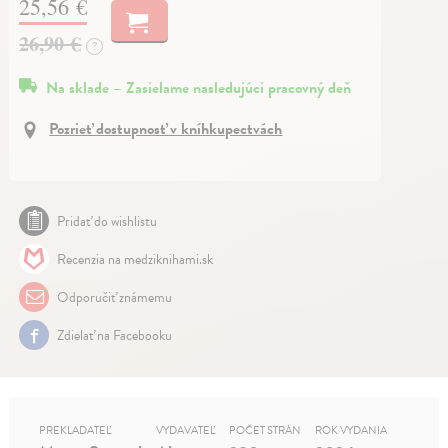
25,56 €
26,90 €
?
Na sklade – Zasielame nasledujúci pracovný deň
Pozrieť dostupnosť v kníhkupectvách
Pridať do wishlistu
Recenzia na medziknihami.sk
Odporučiť známemu
Zdielať na Facebooku
PREKLADATEĽ
VYDAVATEĽ
POČET STRÁN
ROK VYDANIA