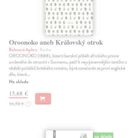
Oroonoko aneb Královský otrok
Behnová Aphra
| Kniha
OROONOKO (1688), bizarní barokní příběh afrického prince
uvrženého do otroctví v Surinamu, patří k nejvýznamnějším textům z
období počátků britského románu, bývá označován za první anglické
dílo, které…
Na sklade
15,68 €
16,50 €
?
na sklade