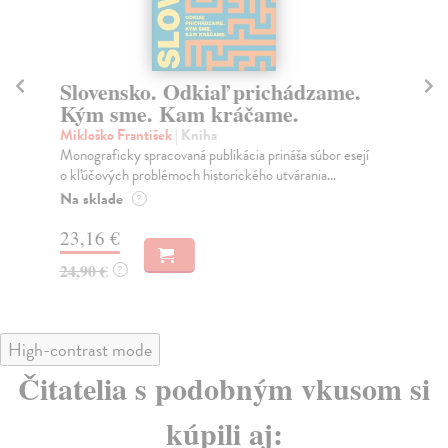
Slovensko. Odkiaľ prichádzame.
E
Kým sme. Kam kráčame.
sv
Mikloško František
| Kniha
Ho
Monograficky spracovaná publikácia prináša súbor esejí
Dej
o kľúčových problémoch historického utvárania...
prí
Na sklade
Do
?
23,16 €
23
24,90 €
24
?
High-contrast mode
Čitatelia s podobným vkusom si
kúpili aj: