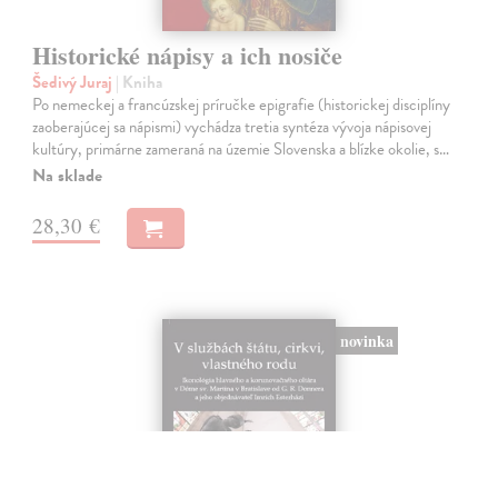
Historické nápisy a ich nosiče
Šedivý Juraj
| Kniha
Po nemeckej a francúzskej príručke epigrafie (historickej disciplíny
zaoberajúcej sa nápismi) vychádza tretia syntéza vývoja nápisovej
kultúry, primárne zameraná na územie Slovenska a blízke okolie, s…
Na sklade
28,30 €
novinka