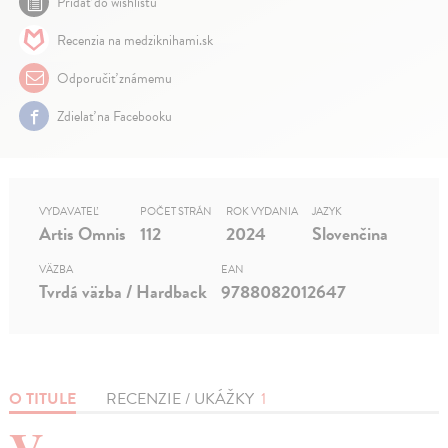
Pridať do wishlistu
Recenzia na medziknihami.sk
Odporučiť známemu
Zdielať na Facebooku
VYDAVATEĽ
POČET STRÁN
ROK VYDANIA
JAZYK
Artis Omnis
112
2024
Slovenčina
VÄZBA
EAN
Tvrdá väzba / Hardback
9788082012647
O TITULE
RECENZIE / UKÁŽKY
1