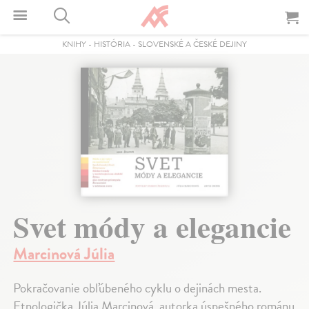
KNIHY
-
HISTÓRIA
-
SLOVENSKÉ A ČESKÉ DEJINY
Svet módy a elegancie
Marcinová Júlia
Pokračovanie obľúbeného cyklu o dejinách mesta.
Etnologička Júlia Marcinová, autorka úspešného románu