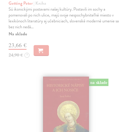
Getting Peter
| Kniha
Sú ikonickými postavami našej kultúry. Postavili im sochy a
pomenovali po nich ulice, majú svoje nespochybniteľné miesto v
lexikónoch literatúry aj učebniciach, slovenské moderné umenie sa
bez nich nedá…
Na sklade
23,66 €
24,90 €
?
na sklade