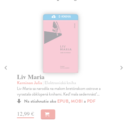
E-KNIHA
P
Čin
Liv Maria
Geo
Kerninon Julia
| Elektronická kniha
leg
Liv Maria sa narodila na malom bretónskom ostrove a
Do
vyrastala obklopená knihami. Keď mala sedemnásť ...
14
Na stiahnutie ako
EPUB
,
MOBI
a
PDF
14
12,99 €