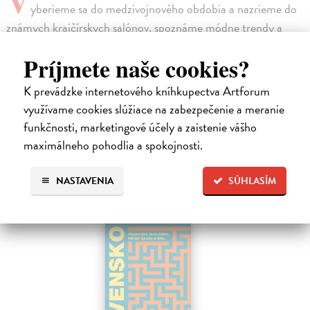
V
yberieme sa do medzivojnového obdobia a nazrieme do
známych krajčírskych salónov, spoznáme módne trendy a
zistíme, ktoré dámy si na módu najviac potrpeli. Nebudú
Príjmete naše cookies?
chýbať ani džentlmeni v klobúkoch, známi obchodníci či
preslávené miesta, na ktorých sa odohrával spoločenský život.
K prevádzke internetového kníhkupectva Artforum
Neobídeme však ani bežný kolorit mesta a jeho obyvateľov
využívame cookies slúžiace na zabezpečenie a meranie
naprieč všetkými spoločenskými vrstvami a zažijeme tak
funkčnosti, marketingové účely a zaistenie vášho
Žilinu v jej mnohých podobách.
maximálneho pohodlia a spokojnosti.
High-contrast mode
NASTAVENIA
SÚHLASÍM
Podobné tituly