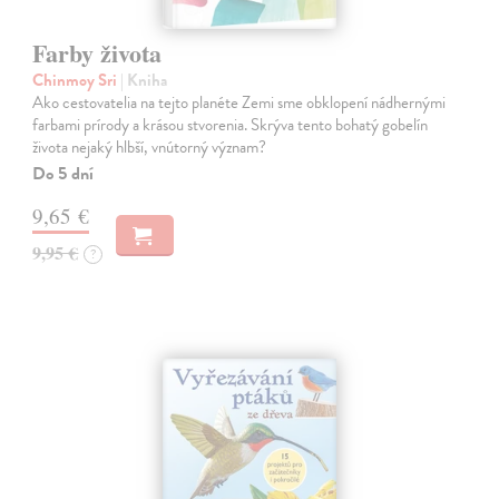
Farby života
Chinmoy Sri
| Kniha
Ako cestovatelia na tejto planéte Zemi sme obklopení nádhernými
farbami prírody a krásou stvorenia. Skrýva tento bohatý gobelín
života nejaký hlbší, vnútorný význam?
Do 5 dní
9,65 €
9,95 €
?