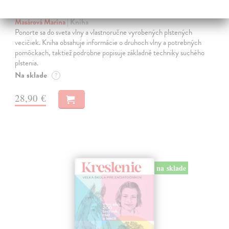
Plstenie. Návody na celý rok
Masárová Marína
| Kniha
Ponorte sa do sveta vlny a vlastnoručne vyrobených plstených
vecičiek. Kniha obsahuje informácie o druhoch vlny a potrebných
pomôckach, taktiež podrobne popisuje základné techniky suchého
plstenia.
Na sklade
?
28,90 €
na sklade