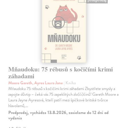
Mňaudoku: 75 rébusů s kočičími krimi
záhadami
Moore Gareth, Ayres Laura Jane
| Kniha
Mňaudoku 75 rébusů s kočičími krimi záhadami Zbystřete smysly a
zapojte důvtip – čeká vás 75 zapeklitých zlo(či)činů! Gareth Moore a
Laura Jayne Ayresová, kteří patří mezi špičkové britské tvůrce
hlavolamů,…
Predpredaj, vychádza 13.8.2026, zasielame do 12 dní od
vydania