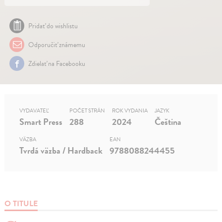
Pridať do wishlistu
Odporučiť známemu
Zdielať na Facebooku
VYDAVATEĽ
POČET STRÁN
ROK VYDANIA
JAZYK
Smart Press
288
2024
Čeština
VÄZBA
EAN
Tvrdá väzba / Hardback
9788088244455
O TITULE