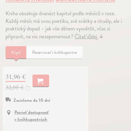
Kniha obsahuje dvanáct kapitol podle měsíců v roce.
Každý měsíc má svou poetiku, své svátky a rituály, ale i
praktický dopad – jak vše dětem vysvětlit, včas si
připravit, na nic nezapomenout?
Čítať ďalej
↓
Kúpiť
Rezervovať v kníhkupectve
31,96 €
32,95 €
?
Zasielame do 10 dní
Pozrieť dostupnosť
v kníhkupectvách