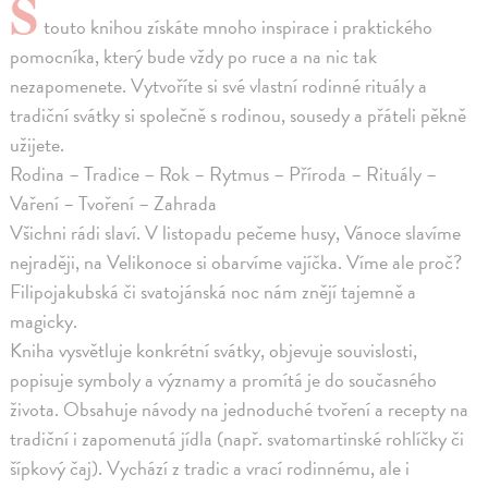
S
touto knihou získáte mnoho inspirace i praktického
pomocníka, který bude vždy po ruce a na nic tak
nezapomenete. Vytvoříte si své vlastní rodinné rituály a
tradiční svátky si společně s rodinou, sousedy a přáteli pěkně
užijete.
Rodina – Tradice – Rok – Rytmus – Příroda – Rituály –
Vaření – Tvoření – Zahrada
Všichni rádi slaví. V listopadu pečeme husy, Vánoce slavíme
nejraději, na Velikonoce si obarvíme vajíčka. Víme ale proč?
Filipojakubská či svatojánská noc nám znějí tajemně a
magicky.
Kniha vysvětluje konkrétní svátky, objevuje souvislosti,
popisuje symboly a významy a promítá je do současného
života. Obsahuje návody na jednoduché tvoření a recepty na
tradiční i zapomenutá jídla (např. svatomartinské rohlíčky či
šípkový čaj). Vychází z tradic a vrací rodinnému, ale i