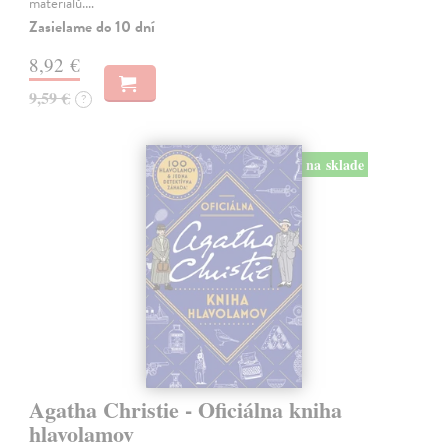
materiálů.…
Zasielame do 10 dní
8,92 €
9,59 €
?
na sklade
Agatha Christie - Oficiálna kniha
hlavolamov