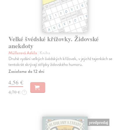
Velké švédské křížovky. Židovské
anekdoty
Müllerová Adéla
| Kniha
Druhé vydání velkých švédských křížovek, v jejichž tajenkách se
tentokrát skrývají střípky židovského humoru.
Zasielame do 12 dní
4,56 €
4,70 €
?
predpredaj