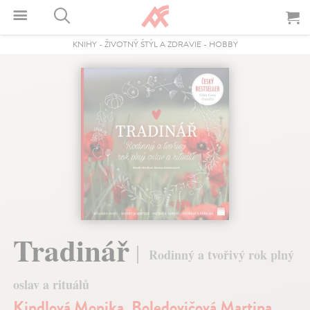
KNIHY
-
ŽIVOTNÝ ŠTÝL A ZDRAVIE
-
HOBBY
Tradinář
Rodinný a tvořivý rok plný
oslav a rituálů
Kindlová Monika
,
Boledovičová Martina