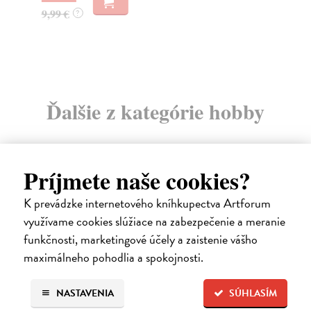
9,99 €
?
18
18
Ďalšie z kategórie hobby
Príjmete naše cookies?
na sklade
K prevádzke internetového kníhkupectva Artforum
využívame cookies slúžiace na zabezpečenie a meranie
funkčnosti, marketingové účely a zaistenie vášho
maximálneho pohodlia a spokojnosti.
NASTAVENIA
SÚHLASÍM