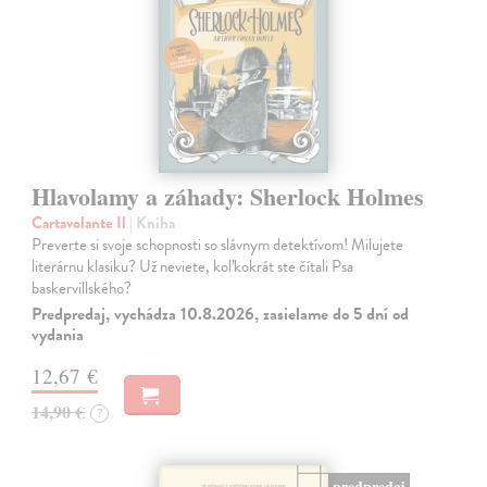
Hlavolamy a záhady: Sherlock Holmes
Cartavolante Il
| Kniha
Preverte si svoje schopnosti so slávnym detektívom! Milujete
literárnu klasiku? Už neviete, koľkokrát ste čítali Psa
baskervillského?
Predpredaj, vychádza 10.8.2026, zasielame do 5 dní od
vydania
12,67 €
14,90 €
?
predpredaj