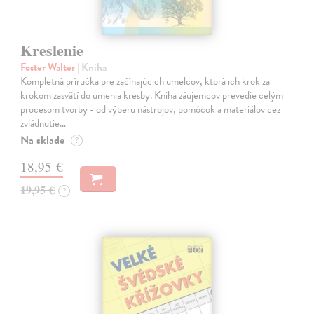
Kreslenie
Foster Walter
| Kniha
Kompletná príručka pre začínajúcich umelcov, ktorá ich krok za
krokom zasvätí do umenia kresby. Kniha záujemcov prevedie celým
procesom tvorby - od výberu nástrojov, pomôcok a materiálov cez
zvládnutie…
Na sklade
?
18,95 €
19,95 €
?