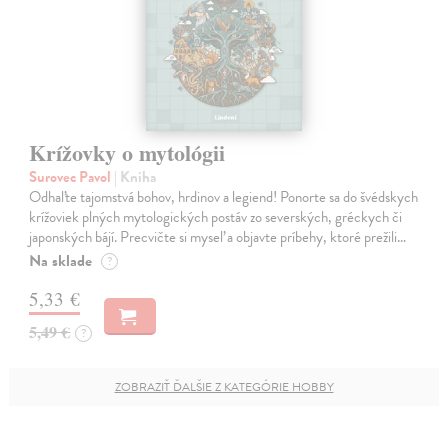
Krížovky o mytológii
Surovec Pavol
| Kniha
Odhaľte tajomstvá bohov, hrdinov a legiend! Ponorte sa do švédskych
krížoviek plných mytologických postáv zo severských, gréckych či
japonských bájí. Precvičte si myseľ a objavte príbehy, ktoré prežili…
Na sklade
?
5,33 €
5,49 €
?
ZOBRAZIŤ ĎALŠIE Z KATEGÓRIE HOBBY