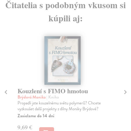
Čitatelia s podobným vkusom si
kúpili aj:
Kouzlení s FIMO hmotou
V
e
Brýdová Monika
| Kniha
Propadli jste kouzelnému světu polymerů? Chcete
Ha
vyzkoušet další projekty z dílny Moniky Brýdové?
Věd
doc
Zasielame do 14 dní
Do
9,69 €
- 2