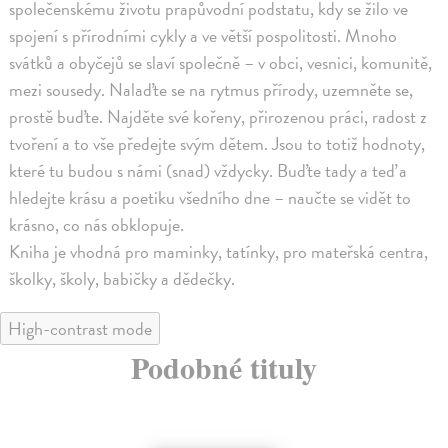
společenskému životu prapůvodní podstatu, kdy se žilo ve
spojení s přírodními cykly a ve větší pospolitosti. Mnoho
svátků a obyčejů se slaví společně – v obci, vesnici, komunitě,
mezi sousedy. Nalaďte se na rytmus přírody, uzemněte se,
prostě buďte. Najděte své kořeny, přirozenou práci, radost z
tvoření a to vše předejte svým dětem. Jsou to totiž hodnoty,
které tu budou s námi (snad) vždycky. Buďte tady a teď a
hledejte krásu a poetiku všedního dne – naučte se vidět to
krásno, co nás obklopuje.
Kniha je vhodná pro maminky, tatínky, pro mateřská centra,
školky, školy, babičky a dědečky.
High-contrast mode
Podobné tituly