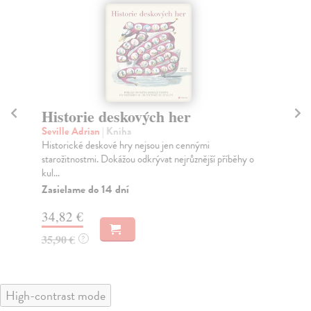
Historie deskových her
I
Seville Adrian
| Kniha
kol
Historické deskové hry nejsou jen cennými
Aut
starožitnostmi. Dokážou odkrývat nejrůznější příběhy o
for
kul...
Za
Zasielame do 14 dní
54
34,82 €
55
35,90 €
?
High-contrast mode