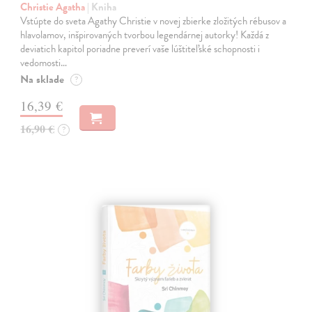
Christie Agatha
| Kniha
Vstúpte do sveta Agathy Christie v novej zbierke zložitých rébusov a
hlavolamov, inšpirovaných tvorbou legendárnej autorky! Každá z
deviatich kapitol poriadne preverí vaše lúštiteľské schopnosti i
vedomosti…
Na sklade
?
16,39 €
16,90 €
?