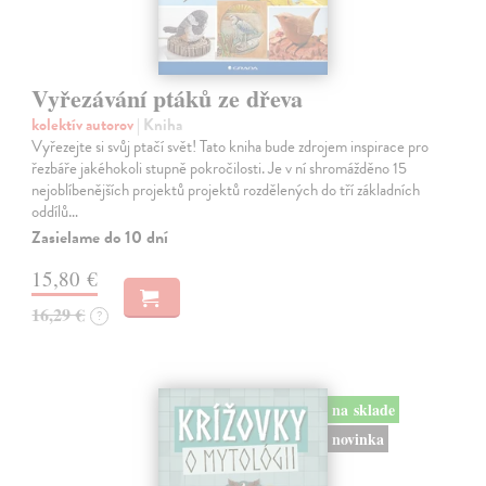
Vyřezávání ptáků ze dřeva
kolektív autorov
| Kniha
Vyřezejte si svůj ptačí svět! Tato kniha bude zdrojem inspirace pro
řezbáře jakéhokoli stupně pokročilosti. Je v ní shromážděno 15
nejoblíbenějších projektů projektů rozdělených do tří základních
oddílů…
Zasielame do 10 dní
15,80 €
16,29 €
?
na sklade
novinka