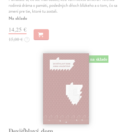
rodinná dráma o pamäti, posledných dňoch blízkeho a o tom, čo sa
zmení pre tie, ktoré tu zostali.
Na sklade
14,25 €
15,00 €
?
na sklade
Deväťhlavý dom