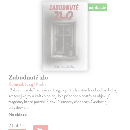
na sklade
Zabudnuté zlo
Kumičák Juraj
| Kniha
„Zabudnuté zlo“ rozpráva o tragických udalostiach z obdobia druhej
svetovej vojny a krátko po nej. Na príbehoch postáv sa objavujú
tragédie, ktoré postihli Židov, Nemcov, Maďarov, Čechov aj
Slovákov v…
Na sklade
21,47 €