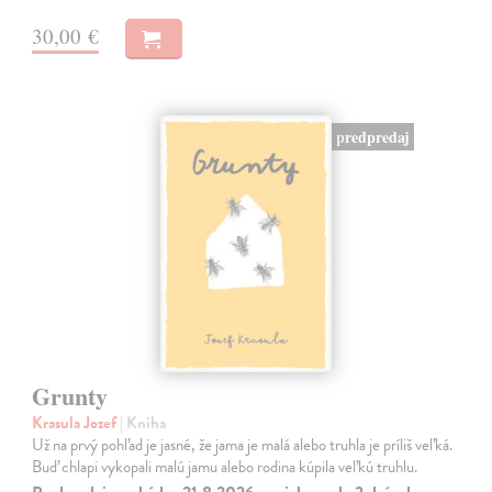
30,00 €
predpredaj
Grunty
Krasula Jozef
| Kniha
Už na prvý pohľad je jasné, že jama je malá alebo truhla je príliš veľká.
Buď chlapi vykopali malú jamu alebo rodina kúpila veľkú truhlu.