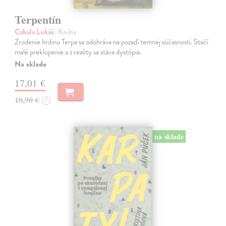
Terpentín
Cabala Lukáš
| Kniha
Zrodenie hrdinu Terpa sa odohráva na pozadí temnej súčasnosti. Stačí
malé preklopenie a z reality sa stáva dystópia.
Na sklade
17,01 €
18,90 €
?
na sklade