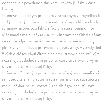
dopadne, ale povedané s klasikom - takáto je láska v čase
korony.
Intímnym ľúbostným príbehom zmrzačeným zlomyseľnosťou
veľkých i malých rán osudu sa autor známych historických
románov na pomedzí faktu a fikcie vracia s románom so
súčasnosti s malou dávkou sci-fi, v ktorom opäť kladie dôraz
na dobre odpozorované situácie, precíznu prácu s dialógmi
plnokrvných postáv a prekvapivé dejové zvraty. Vytrvalý sled
živých dialógov chytí čitateľa od prvej strany a nepustí, kým
nezaznejú posledné slová príbehu, ktoré sú zároveň prvými
slovami ďalšej zriedkavej lásky.
Intímnym ľúbostným príbehom zmrzačeným zlomyseľnosťou
rán osudu sa známy autor vracia s románom so súčasnosti s
malou dávkou sci-fi. Vytrvalý sled dialógov nepustí, kým
nezaznejú posledné slová príbehu, ktoré sú zároveň prvými
slovami ďalšej zriedkavej lásky.