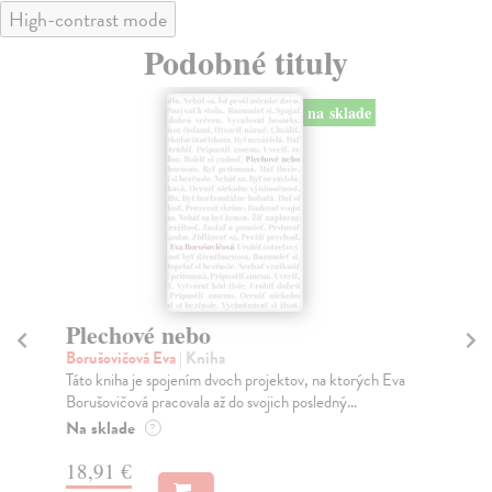
High-contrast mode
Podobné tituly
na sklade
Plechové nebo
Z
Borušovičová Eva
| Kniha
Ku
Táto kniha je spojením dvoch projektov, na ktorých Eva
„Za
Borušovičová pracovala až do svojich posledný...
obd
Na sklade
Na
?
18,91 €
21