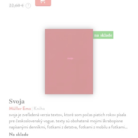
22,60 €
?
na sklade
Svoja
Müller Ema
| Kniha
svoja je zveľadená verzia textov, ktoré som počas piatich rokov písala
pre československý vogue. texty sú obohatené mojimi škrabopisne
napísanými denníkmi, fotkami z detstva, fotkami z mobilu a fotkami…
Na sklade