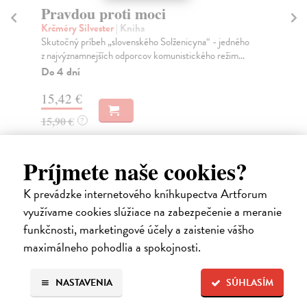
Pravdou proti moci
L
Krčméry Silvester
| Kniha
Ge
Skutočný príbeh „slovenského Solženicyna“ - jedného
Cec
z najvýznamnejších odporcov komunistického režim...
Lar
Do 4 dní
Na
15,42 €
16
15,90 €
16
?
Príjmete naše cookies?
K prevádzke internetového kníhkupectva Artforum
využívame cookies slúžiace na zabezpečenie a meranie
Ďalšie z kategórie slovenská
funkčnosti, marketingové účely a zaistenie vášho
beletria
maximálneho pohodlia a spokojnosti.
NASTAVENIA
SÚHLASÍM
na sklade