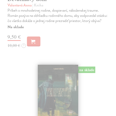
Valentová Anna
| Kniha
Príbeh o mnohodetnej rodine, dospievaní, náboženskej traume.
Román pozýva na obhliadku rodinného domu, aby zodpovedal otázku:
čo všetko dokáže o jednej rodine prezradiť priestor, ktorý obýva?
Na sklade
9,50 €
10,00 €
?
na sklade