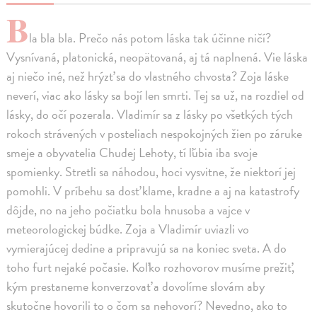
B
la bla bla. Prečo nás potom láska tak účinne ničí?
Vysnívaná, platonická, neopätovaná, aj tá naplnená. Vie láska
aj niečo iné, než hrýzť sa do vlastného chvosta? Zoja láske
neverí, viac ako lásky sa bojí len smrti. Tej sa už, na rozdiel od
lásky, do očí pozerala. Vladimír sa z lásky po všetkých tých
rokoch strávených v posteliach nespokojných žien po záruke
smeje a obyvatelia Chudej Lehoty, tí ľúbia iba svoje
spomienky. Stretli sa náhodou, hoci vysvitne, že niektorí jej
pomohli. V príbehu sa dosť klame, kradne a aj na katastrofy
dôjde, no na jeho počiatku bola hnusoba a vajce v
meteorologickej búdke. Zoja a Vladimír uviazli vo
vymierajúcej dedine a pripravujú sa na koniec sveta. A do
toho furt nejaké počasie. Koľko rozhovorov musíme prežiť,
kým prestaneme konverzovať a dovolíme slovám aby
skutočne hovorili to o čom sa nehovorí? Nevedno, ako to