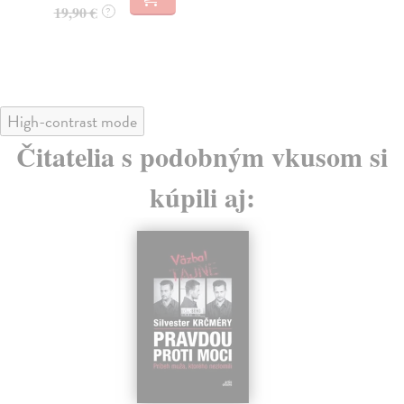
19,90 €
22
?
High-contrast mode
Čitatelia s podobným vkusom si
kúpili aj: