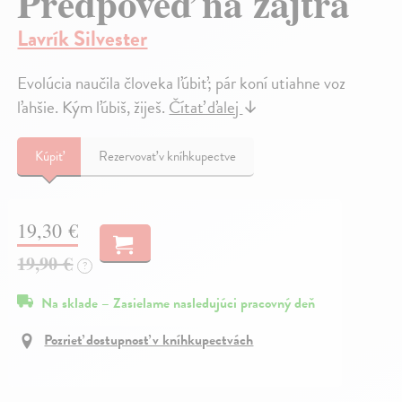
Predpoveď na zajtra
Lavrík Silvester
Evolúcia naučila človeka ľúbiť; pár koní utiahne voz
ľahšie. Kým ľúbiš, žiješ.
Čítať ďalej
↓
Kúpiť
Rezervovať v kníhkupectve
19,30 €
19,90 €
?
Na sklade – Zasielame nasledujúci pracovný deň
Pozrieť dostupnosť v kníhkupectvách