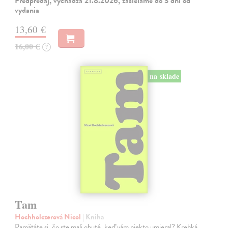
Predpredaj, vychádza 21.8.2026, zasielame do 3 dní od
vydania
13,60 €
16,00 €
?
na sklade
Tam
Hochholczerová Nicol
| Kniha
Pamätáte si, čo ste mali obuté, keď vám niekto umieral? Krehká