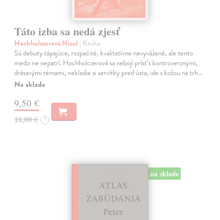
Táto izba sa nedá zjesť
Hochholczerová Nicol
| Kniha
Sú debuty tápajúce, rozpačité, kvalitatívne nevyvážené, ale tento
medzi ne nepatrí. Hochholczerová sa nebojí prísť s kontroverznými,
drásavými témami, nekladie si servítky pred ústa, ide s kožou na trh…
Na sklade
9,50 €
10,00 €
?
na sklade