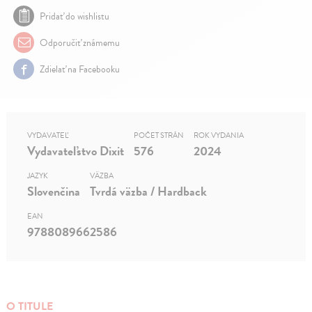
Pridať do wishlistu
Odporučiť známemu
Zdielať na Facebooku
VYDAVATEĽ
POČET STRÁN
ROK VYDANIA
Vydavateľstvo Dixit
576
2024
JAZYK
VÄZBA
Slovenčina
Tvrdá väzba / Hardback
EAN
9788089662586
O TITULE