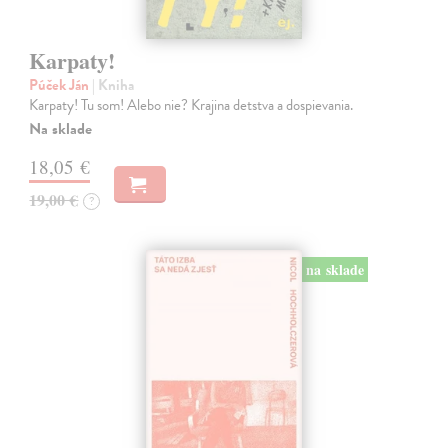
Karpaty!
Púček Ján
| Kniha
Karpaty! Tu som! Alebo nie? Krajina detstva a dospievania.
Na sklade
18,05 €
19,00 €
?
na sklade