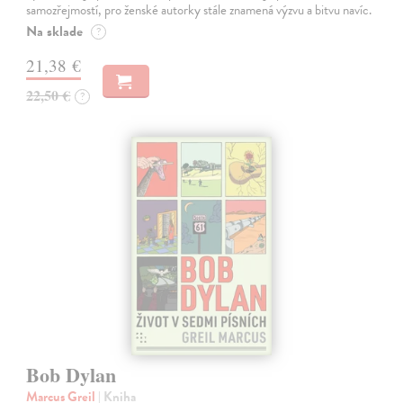
samozřejmostí, pro ženské autorky stále znamená výzvu a bitvu navíc.
Na sklade
?
21,38 €
22,50 €
?
Bob Dylan
Marcus Greil
| Kniha