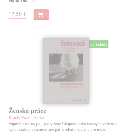
Na sklade
?
17,50 €
na sklade
Ženská práce
Klusák Pavel
| Kniha
Popová historie, jak ji psaly ženy Chápání lidské tvorby a tvořivosti
bylo a stále je poznamenané patriarchátem. Co je pro muže