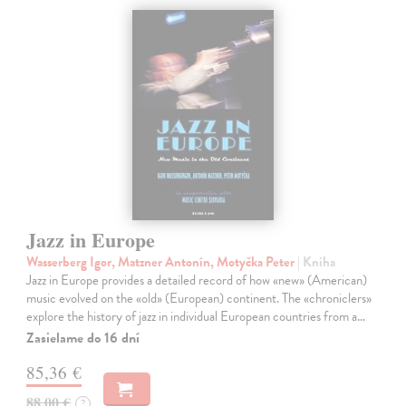
Jazz in Europe
Wasserberg Igor, Matzner Antonín, Motyčka Peter
| Kniha
Jazz in Europe provides a detailed record of how «new» (American)
music evolved on the «old» (European) continent. The «chroniclers»
explore the history of jazz in individual European countries from a…
Zasielame do 16 dní
85,36 €
88,00 €
?