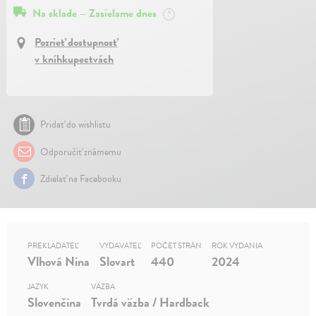
Na sklade – Zasielame dnes
?
Pozrieť dostupnosť
v kníhkupectvách
Pridať do wishlistu
Odporučiť známemu
Zdielať na Facebooku
PREKLADATEĽ
VYDAVATEĽ
POČET STRÁN
ROK VYDANIA
Vlhová Nina
Slovart
440
2024
JAZYK
VÄZBA
Slovenčina
Tvrdá väzba / Hardback