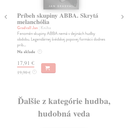
Príbeh skupiny ABBA. Skrytá
A
melanchólia
Re
Kni
Gradvall Jan
| Kniha
Pär
Fenomén skupiny ABBA nemá v dejinách hudby
obdobu. Legendárnej švédskej popovej formácii dodnes
Na
prib...
15
Na sklade
?
17
17,91 €
19,90 €
?
Ďalšie z kategórie hudba,
hudobná veda