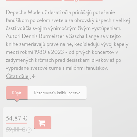
Depeche Mode už desaťročia prinášajú potešenie
fanúšikom po celom svete a za obrovský úspech z veľkej
časti vďačia svojim výnimočným živým vystúpeniam.
Autori Dennis Burmeister a Sascha Lange sa v tejto
knihe zameriavajú práve na ne, keď sledujú vývoj kapely
medzi rokmi 1980 a 2023 - od prvých koncertov v
zadymených krčmách pred desiatkami divákov až po
vypredané svetové turné s miliónmi fanúšikov.
Čítať ďalej
↓
Kúpiť
Rezervovať v kníhkupectve
54,87 €
59,00 €
?