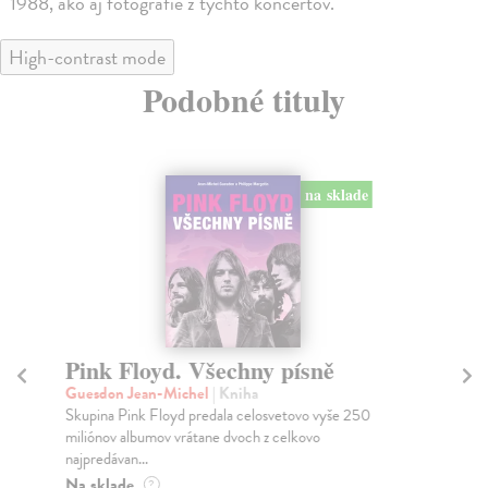
1988, ako aj fotografie z týchto koncertov.
High-contrast mode
Podobné tituly
na sklade
Pink Floyd. Všechny písně
Fu
Guesdon Jean-Michel
| Kniha
Pl
Skupina Pink Floyd predala celosvetovo vyše 250
Tém
miliónov albumov vrátane dvoch z celkovo
tak
najpredávan...
Do
30
Na sklade
?