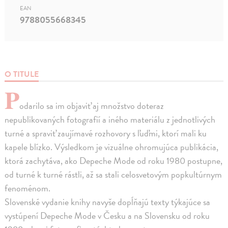
EAN
9788055668345
O TITULE
P
odarilo sa im objaviť aj množstvo doteraz
nepublikovaných fotografií a iného materiálu z jednotlivých
turné a spraviť zaujímavé rozhovory s ľuďmi, ktorí mali ku
kapele blízko. Výsledkom je vizuálne ohromujúca publikácia,
ktorá zachytáva, ako Depeche Mode od roku 1980 postupne,
od turné k turné rástli, až sa stali celosvetovým popkultúrnym
fenoménom.
Slovenské vydanie knihy navyše dopĺňajú texty týkajúce sa
vystúpení Depeche Mode v Česku a na Slovensku od roku