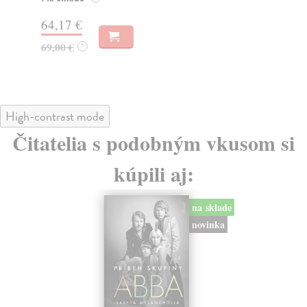
63
64,17 €
65
69,00 €
?
High-contrast mode
Čitatelia s podobným vkusom si
kúpili aj:
na sklade
novinka