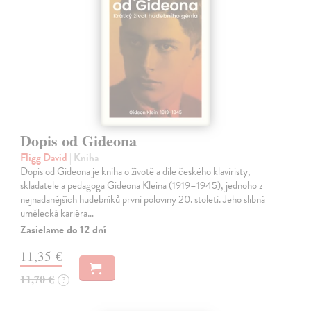
Dopis od Gideona
Fligg David
| Kniha
Dopis od Gideona je kniha o životě a díle českého klavíristy,
skladatele a pedagoga Gideona Kleina (1919–1945), jednoho z
nejnadanějších hudebníků první poloviny 20. století. Jeho slibná
umělecká kariéra…
Zasielame do 12 dní
11,35 €
11,70 €
?