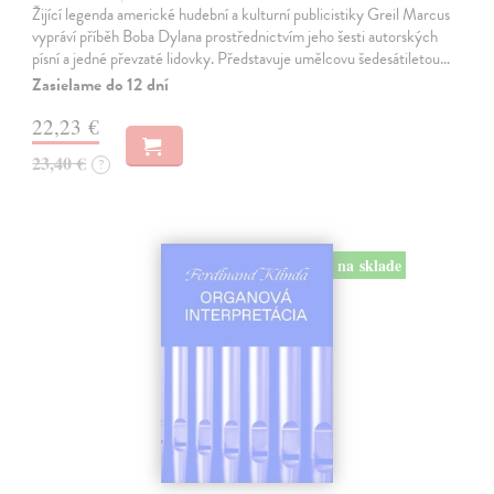
Žijící legenda americké hudební a kulturní publicistiky Greil Marcus
vypráví příběh Boba Dylana prostřednictvím jeho šesti autorských
písní a jedné převzaté lidovky. Představuje umělcovu šedesátiletou…
Zasielame do 12 dní
22,23 €
23,40 €
?
na sklade