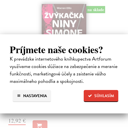
na sklade
Príjmete naše cookies?
K prevádzke internetového kníhkupectva Artforum
využívame cookies slúžiace na zabezpečenie a meranie
Žvýkačka Niny Simone
funkčnosti, marketingové účely a zaistenie vášho
Ellis Warren
| Kniha
maximálneho pohodlia a spokojnosti.
Ellisova kniha je neobvyklou literární poctou legendární jazzové
zpěvačce a pianistce Nině Simone. Světoznámý hudebník v ní vypráví
NASTAVENIA
SÚHLASÍM
příběh zdánlivě bezvýznamného předmětu – žvýkačky, kterou
Simone během…
Na sklade
?
12,92 €