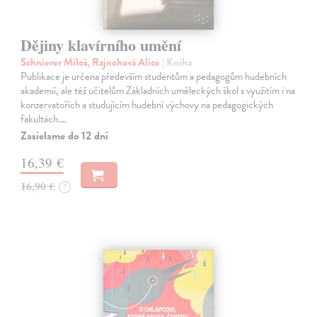
Dějiny klavírního umění
Schnierer Miloš, Rajnohová Alice
| Kniha
Publikace je určena především studentům a pedagogům hudebních
akademií, ale též učitelům Základních uměleckých škol s využitím i na
konzervatořích a studujícím hudební výchovy na pedagogických
fakultách.…
Zasielame do 12 dní
16,39 €
16,90 €
?