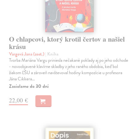
O chlapcovi, ktorý krotil čertov a našiel
krásu
Vargová Jana (zost.)
| Kniha
Tvorba Mariána Vargu priniesla nečakané poklady aj po jeho odchode
- novoobjavené klavírne skladby z jeho raného obdobia, keď bol
žiakom ĽŠU a zároveň navštevoval hodiny kompozície u profesora
Jána Cikkera…
Zasielame do 30 dní
22,00 €