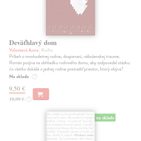
Deväťhlavý dom
Valentová Anna
| Kniha
Príbeh o mnohodetnej rodine, dospievaní, náboženskej traume.
Román pozýva na obhliadku rodinného domu, aby zodpovedal otázku:
čo všetko dokáže o jednej rodine prezradiť priestor, ktorý obýva?
Na sklade
?
9,50 €
10,00 €
?
na sklade