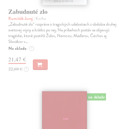
Zabudnuté zlo
Kumičák Juraj
| Kniha
„Zabudnuté zlo“ rozpráva o tragických udalostiach z obdobia druhej
svetovej vojny a krátko po nej. Na príbehoch postáv sa objavujú
tragédie, ktoré postihli Židov, Nemcov, Maďarov, Čechov aj
Slovákov v…
Na sklade
?
21,47 €
22,60 €
?
na sklade