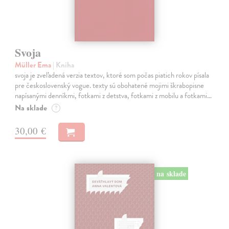
Svoja
Müller Ema
| Kniha
svoja je zveľadená verzia textov, ktoré som počas piatich rokov písala
pre československý vogue. texty sú obohatené mojimi škrabopisne
napísanými denníkmi, fotkami z detstva, fotkami z mobilu a fotkami…
Na sklade
?
30,00 €
na sklade