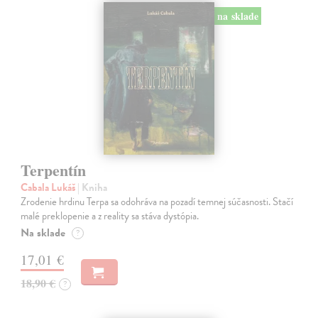
na sklade
Terpentín
Cabala Lukáš
| Kniha
Zrodenie hrdinu Terpa sa odohráva na pozadí temnej súčasnosti. Stačí
malé preklopenie a z reality sa stáva dystópia.
Na sklade
?
17,01 €
18,90 €
?