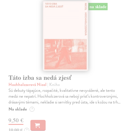
na sklade
Táto izba sa nedá zjesť
Hochholczerová Nicol
| Kniha
Sú debuty tápajúce, rozpačité, kvalitatívne nevyvážené, ale tento
medzi ne nepatrí. Hochholczerová sa nebojí prísť s kontroverznými,
drásavými témami, nekladie si servítky pred ústa, ide s kožou na trh…
Na sklade
?
9,50 €
10,00 €
?