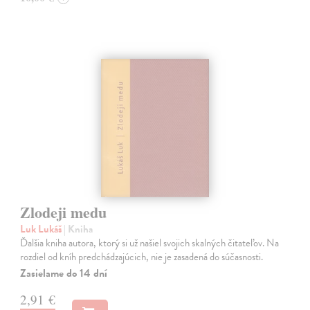
Zlodeji medu
Luk Lukáš
| Kniha
Ďalšia kniha autora, ktorý si už našiel svojich skalných čitateľov. Na
rozdiel od kníh predchádzajúcich, nie je zasadená do súčasnosti.
Zasielame do 14 dní
2,91 €