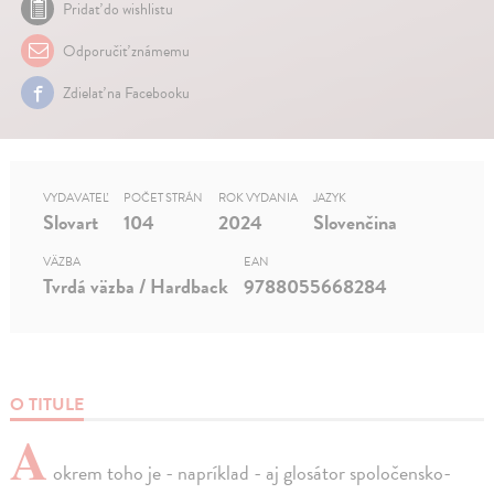
Pridať do wishlistu
Odporučiť známemu
Zdielať na Facebooku
VYDAVATEĽ
POČET STRÁN
ROK VYDANIA
JAZYK
Slovart
104
2024
Slovenčina
VÄZBA
EAN
Tvrdá väzba / Hardback
9788055668284
O TITULE
A
okrem toho je - napríklad - aj glosátor spoločensko-