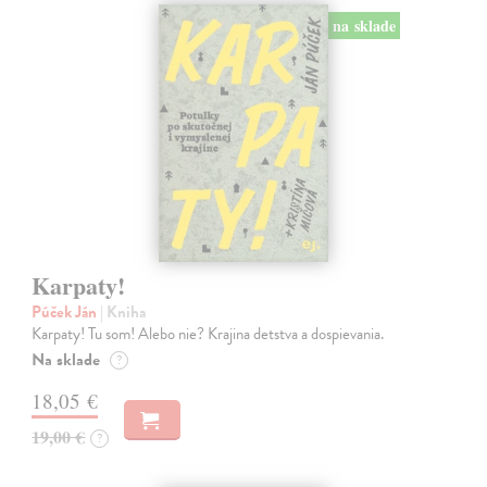
na sklade
Karpaty!
Púček Ján
| Kniha
Karpaty! Tu som! Alebo nie? Krajina detstva a dospievania.
Na sklade
?
18,05 €
19,00 €
?