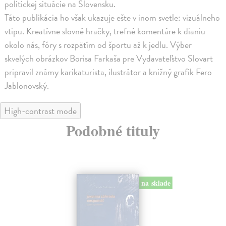
politickej situácie na Slovensku.
Táto publikácia ho však ukazuje ešte v inom svetle: vizuálneho
vtipu. Kreatívne slovné hračky, trefné komentáre k dianiu
okolo nás, fóry s rozpätím od športu až k jedlu. Výber
skvelých obrázkov Borisa Farkaša pre Vydavateľstvo Slovart
pripravil známy karikaturista, ilustrátor a knižný grafik Fero
Jablonovský.
High-contrast mode
Podobné tituly
na sklade