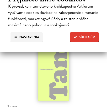
pocitom vyčlenenia. Tam, kde rastie starý gaštan a okolo neho sa krúti
K prevádzke internetového kníhkupectva Artforum
život dievčatka, ktoré od svojej starej mamy dostalo meno Zelinka.…
využívame cookies slúžiace na zabezpečenie a meranie
Na sklade
?
funkčnosti, marketingové účely a zaistenie vášho
15,21 €
maximálneho pohodlia a spokojnosti.
16,90 €
?
NASTAVENIA
SÚHLASÍM
na sklade
Tam