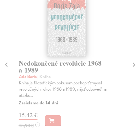
Nedokončené revolúcie 1968
Ob
a 1989
Far
Pre
Zala Boris
| Kniha
exi
Kniha je filozofickým pokusom pochopiť zmysel
pon
revolučných rokov 1968 a 1989, nájsť odpoveď na
otázku...
Do
Zasielame do 14 dní
10
15,42 €
10
15,90 €
?