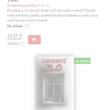
Hochholczerová Nicol
| Kniha
Pamätáte si, čo ste mali obuté, keď vám niekto umieral? Krehká
rodinná dráma o pamäti, posledných dňoch blízkeho a o tom, čo sa
zmení pre tie, ktoré tu zostali.
Na sklade
?
14,25 €
15,00 €
?
na sklade