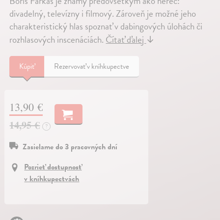
Boris Farkaš je známy predovšetkým ako herec:
divadelný, televízny i filmový. Zároveň je možné jeho
charakteristický hlas spoznať v dabingových úlohách či
rozhlasových inscenáciách.
Čítať ďalej
↓
Kúpiť
Rezervovať v kníhkupectve
13,90 €
14,95 €
?
Zasielame do 3 pracovných dní
Pozrieť dostupnosť
v kníhkupectvách