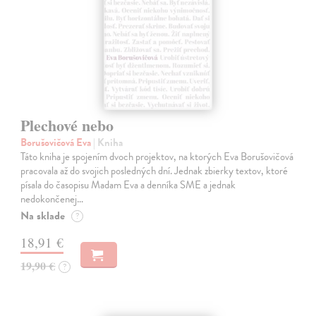
Plechové nebo
Borušovičová Eva
| Kniha
Táto kniha je spojením dvoch projektov, na ktorých Eva Borušovičová
pracovala až do svojich posledných dní. Jednak zbierky textov, ktoré
písala do časopisu Madam Eva a denníka SME a jednak
nedokončenej…
Na sklade
?
18,91 €
19,90 €
?