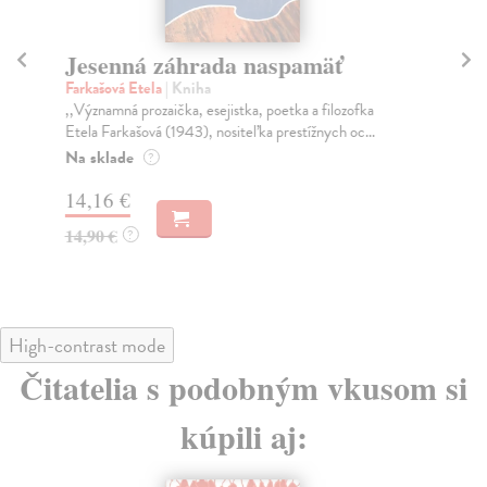
Jesenná záhrada naspamäť
Pr
Farkašová Etela
| Kniha
Far
,,Významná prozaička, esejistka, poetka a filozofka
Ete
Etela Farkašová (1943), nositeľka prestížnych oc...
slo
Na sklade
Na
?
14,16 €
14
14,90 €
14
?
High-contrast mode
Čitatelia s podobným vkusom si
kúpili aj: