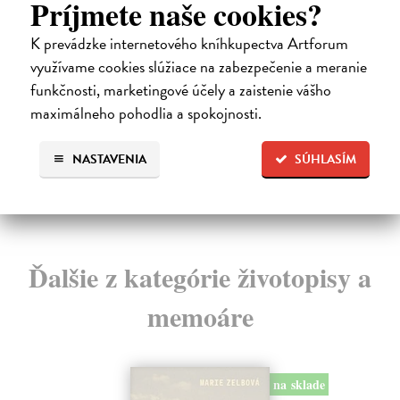
Príjmete naše cookies?
Kým príde mráz
Ký
Mankell Henning
| Kniha
Ga
K prevádzke internetového kníhkupectva Artforum
Staršia žena uvidí muža v lesíku, ako podpaľuje labute.
Mam
využívame cookies slúžiace na zabezpečenie a meranie
Muž ju zabije a zahrabe s Bibliou v ruke.
poš
Zasielame do 14 dní
Za
funkčnosti, marketingové účely a zaistenie vášho
maximálneho pohodlia a spokojnosti.
16,39 €
7,
16,90 €
7,
?
NASTAVENIA
SÚHLASÍM
Ďalšie z kategórie životopisy a
memoáre
na sklade