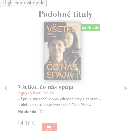
High-contrast mode
Podobné tituly
na sklade
Všetko, čo nás spája
Zv
Nguyen Kvet
| Kniha
Ho
Už pri jej narodení sa vyskytli problémy s identitou,
Mož
pridelili jej totiž nesprávne rodné číslo. Moh...
nez
vyr
Na sklade
?
Do
14,16 €
22