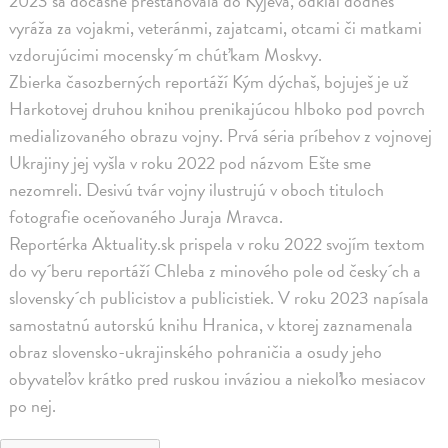
2023 sa dočasne presťahovala do Kyjeva, odkiaľ dodnes
vyráža za vojakmi, veteránmi, zajatcami, otcami či matkami
vzdorujúcimi mocensky´m chúťkam Moskvy.
Zbierka časozberných reportáží Kým dýchaš, bojuješ je už
Harkotovej druhou knihou prenikajúcou hlboko pod povrch
medializovaného obrazu vojny. Prvá séria príbehov z vojnovej
Ukrajiny jej vyšla v roku 2022 pod názvom Ešte sme
nezomreli. Desivú tvár vojny ilustrujú v oboch tituloch
fotografie oceňovaného Juraja Mravca.
Reportérka Aktuality.sk prispela v roku 2022 svojím textom
do vy´beru reportáží Chleba z minového pole od česky´ch a
slovensky´ch publicistov a publicistiek. V roku 2023 napísala
samostatnú autorskú knihu Hranica, v ktorej zaznamenala
obraz slovensko-ukrajinského pohraničia a osudy jeho
obyvateľov krátko pred ruskou inváziou a niekoľko mesiacov
po nej.