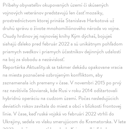
Príbehy obyvateľov okupovaných území či skúsených
vojnových veteránov predstavujú len časť mozaiky,
prostredníctvom ktorej prináša Stanislava Harkotová už
druhú správu o živote mnohomiliónového národa vo vojne.
Osudy hrdinov jej najnovšej knihy Kým dýchaš, bojuješ
siahajú ďaleko pred február 2022 a sú unikátnym pohľadom
priamych svedkov i priamych účastníkov dejinných udalostí
na boj za slobodu a nezávislosť.
Reportérka Aktuality.sk sa takmer dekádu opakovane vracia
na miesta poznačené ozbrojeným konfliktom, aby
zaznamenala ich premeny v čase. V novembri 2015 po prvý
raz navštívila Sloviansk, kde Rusi v roku 2014 odštartovali
hybridnú operáciu na cudzom území. Počas nasledujúcich
deviatich rokov zavítala do miest a obcí v blízkosti frontovej
línie. V čase, keď ruské vojská vo februári 2022 vtrhli do
Ukrajiny, sedela vo vlaku smerujúcom do Kramatorska. V lete