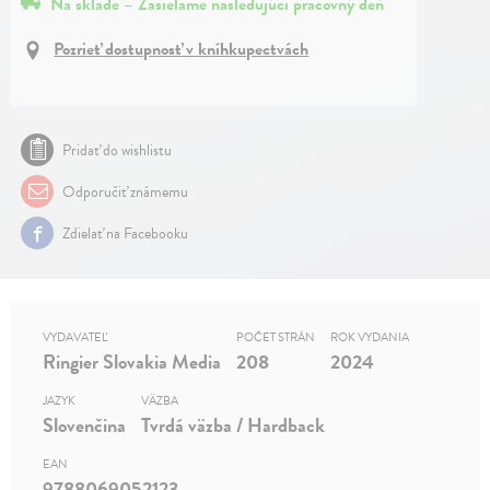
Na sklade – Zasielame nasledujúci pracovný deň
Pozrieť dostupnosť v kníhkupectvách
Pridať do wishlistu
Odporučiť známemu
Zdielať na Facebooku
VYDAVATEĽ
POČET STRÁN
ROK VYDANIA
Ringier Slovakia Media
208
2024
JAZYK
VÄZBA
Slovenčina
Tvrdá väzba / Hardback
EAN
9788069052123