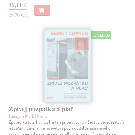
19,11 €
19,70 €
?
na sklade
Zpívej pozpátku a plač
Lanegan Mark
| Kniha
Zpověď kultovního muzikanta a příběh rocku v Seattlu devadesátých
let . Mark Lanegan se na světová pódia dostal ze zaprášeného
vidlákova jen díky svému čirému odhodlání — a kvůli nedostatku