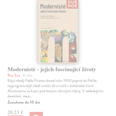
Modernisté - jejich fascinující životy
Roe Sue
| Kniha
Když mladý Pablo Picasso dorazil roku 1900 poprvé do Paříže,
nejprogresivnější mladí umělci žili a tvořili v bohémské čtvrti
Montmartre na kopci pod starými větrnými mlýny. V následujícím
desetiletí, mezi…
Zasielame do 10 dní
20,23 €