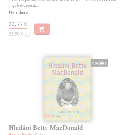
jiných možností.…
Na sklade
22,33 €
23,50 €
?
novinka
Hledání Betty MacDonald
Becker Paula
| Kniha