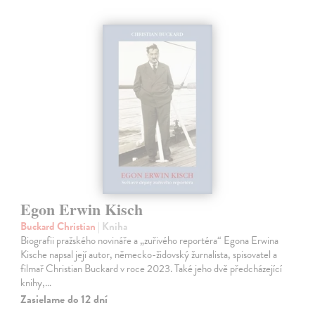
Egon Erwin Kisch
Buckard Christian
| Kniha
Biografii pražského novináře a „zuřivého reportéra“ Egona Erwina
Kische napsal její autor, německo-židovský žurnalista, spisovatel a
filmař Christian Buckard v roce 2023. Také jeho dvě předcházející
knihy,…
Zasielame do 12 dní