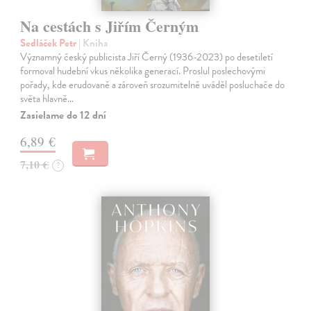
Na cestách s Jiřím Černým
Sedláček Petr
| Kniha
Významný český publicista Jiří Černý (1936-2023) po desetiletí
formoval hudební vkus několika generací. Proslul poslechovými
pořady, kde erudovaně a zároveň srozumitelně uváděl posluchače do
světa hlavně…
Zasielame do 12 dní
6,89 €
7,10 €
?