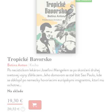
Tropické Bavorsko
Betina Anton
| Kniha
Po nacistickom lekárovi Josefovi Mengelem sa po skončení druhej
svetovej vojny zľahla zem. Jeho domovom sa stal štát Sao Paulo, kde
sa obklopil po nemecky hovoriacimi európskymi imigrantmi, ktorí mu
ochotne…
Na sklade
19,30 €
20,32 €
?