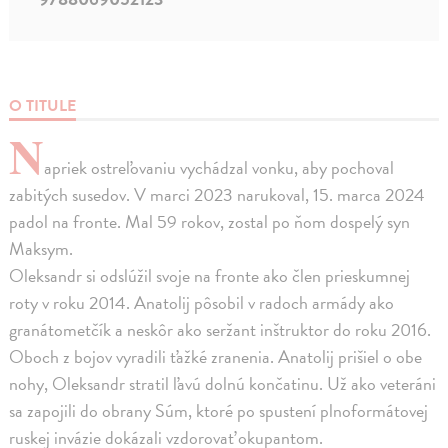
O TITULE
N
apriek ostreľovaniu vychádzal vonku, aby pochoval
zabitých susedov. V marci 2023 narukoval, 15. marca 2024
padol na fronte. Mal 59 rokov, zostal po ňom dospelý syn
Maksym.
Oleksandr si odslúžil svoje na fronte ako člen prieskumnej
roty v roku 2014. Anatolij pôsobil v radoch armády ako
granátometčík a neskôr ako seržant inštruktor do roku 2016.
Oboch z bojov vyradili ťažké zranenia. Anatolij prišiel o obe
nohy, Oleksandr stratil ľavú dolnú končatinu. Už ako veteráni
sa zapojili do obrany Súm, ktoré po spustení plnoformátovej
ruskej invázie dokázali vzdorovať okupantom.