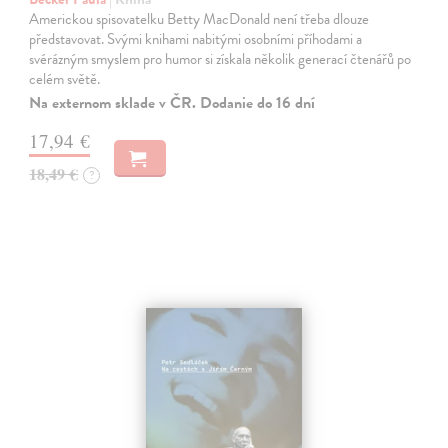
Americkou spisovatelku Betty MacDonald není třeba dlouze
představovat. Svými knihami nabitými osobními příhodami a
svérázným smyslem pro humor si získala několik generací čtenářů po
celém světě.
Na externom sklade v ČR. Dodanie do 16 dní
17,94 €
18,49 €
?