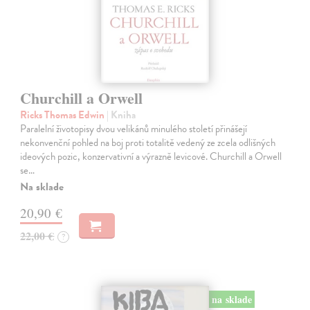
Churchill a Orwell
Ricks Thomas Edwin
| Kniha
Paralelní životopisy dvou velikánů minulého století přinášejí
nekonvenční pohled na boj proti totalitě vedený ze zcela odlišných
ideových pozic, konzervativní a výrazně levicové. Churchill a Orwell
se…
Na sklade
20,90 €
22,00 €
?
na sklade