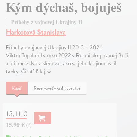
Kým dýchaš, bojuješ
Príbehy z vojnovej Ukrajiny II
Harkotová Stanislava
Príbehy z vojnovej Ukrajiny II 2013 – 2024
Viktor Tupalo žil v roku 2022 v Rusmi okupovanej Buči
a priamo z dvora sledoval, ako sa jeho krajinou valili
tanky.
Čítať ďalej
↓
Kúpiť
Rezervovať v kníhkupectve
15,11 €
15,90 €
?