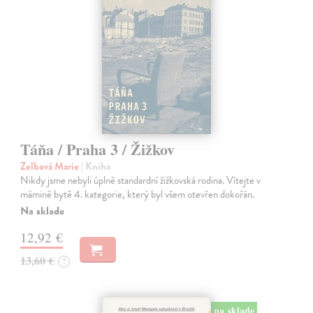
Táňa / Praha 3 / Žižkov
Zelbová Marie
| Kniha
Nikdy jsme nebyli úplně standardní žižkovská rodina. Vítejte v
mámině bytě 4. kategorie, který byl všem otevřen dokořán.
Na sklade
12,92 €
13,60 €
?
na sklade