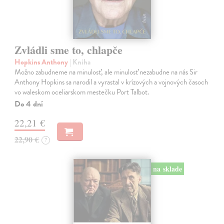
Zvládli sme to, chlapče
Hopkins Anthony
| Kniha
Možno zabudneme na minulosť, ale minulosť nezabudne na nás Sir
Anthony Hopkins sa narodil a vyrastal v krízových a vojnových časoch
vo waleskom oceliarskom mestečku Port Talbot.
Do 4 dní
22,21 €
22,90 €
?
na sklade