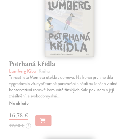
Potrhaná křídla
Lumberg Kiba
| Kniha
Třináctiletá Memesa utekla z domova. Na konci prvního dílu
vygradovalo všudypřítomné ponižování a násilí na ženách v silně
konzervativní romské komunitě finských Kale pokusem o její
znásilnění, a svobodomyslná…
Na sklade
16,78 €
17,30 €
?