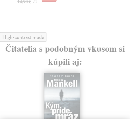
14,90 €
?
22
High-contrast mode
Čitatelia s podobným vkusom si
kúpili aj: