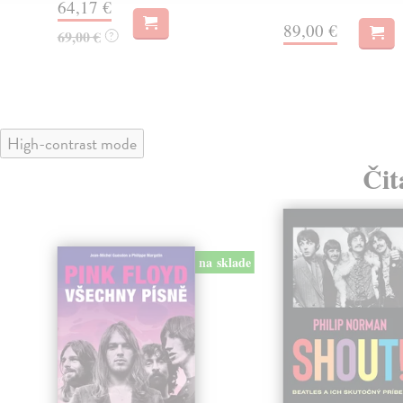
64,17 €
89,00 €
69,00 €
?
High-contrast mode
Čit
na sklade
klade