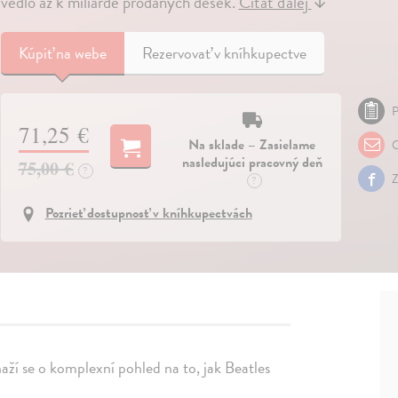
vedlo až k miliardě prodaných desek.
Čítať ďalej
↓
Kúpiť
na webe
Rezervovať v kníhkupectve
P
71,25 €
Na sklade – Zasielame
O
nasledujúci pracovný deň
75,00 €
?
Z
?
Pozrieť dostupnosť v kníhkupectvách
aží se o komplexní pohled na to, jak Beatles