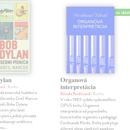
na skla
ylan
Organová
interpretácia
reil
| Kniha
enda americké hudební a
Klinda Ferdinand
| Kniha
ublicistiky Greil Marcus
V roku 1983 vydalo vydavateľstvo
íběh Boba Dylana
OPUS knihu Organová
ctvím jeho šesti
interpretácia od popredného
 písní a jedné převzaté
koncertného organistu a pedagóga
ředstavuje umělcovu
Ferdinanda Klindu. Kniha poskytuje
tou…
súhrnný obraz všetkých aspektov