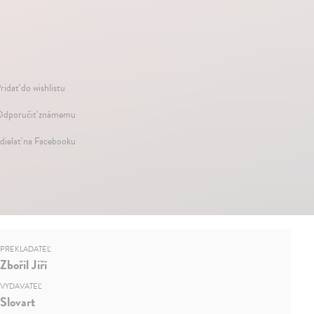
ridať do wishlistu
dporučiť známemu
dielať na Facebooku
PREKLADATEĽ
Zbořil Jiří
VYDAVATEĽ
Slovart