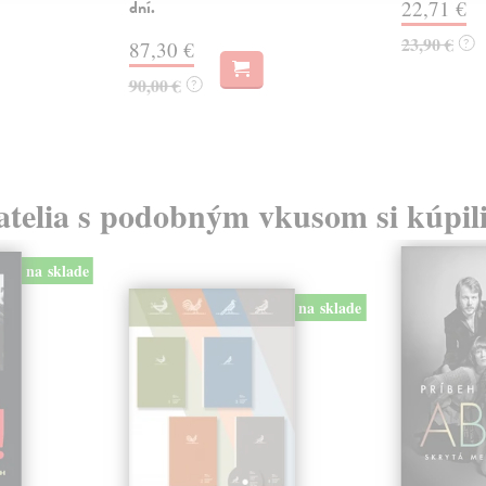
dní.
22,71 €
23,90 €
?
87,30 €
90,00 €
?
atelia s podobným vkusom si kúpili
na sklade
na sklade