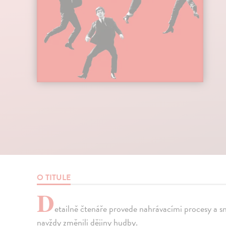
O TITULE
D
etailně čtenáře provede nahrávacími procesy a sn
navždy změnili dějiny hudby.