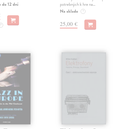
 do 12 dní
potrebných k hre na…
Na sklade
?
€
25,00 €
?