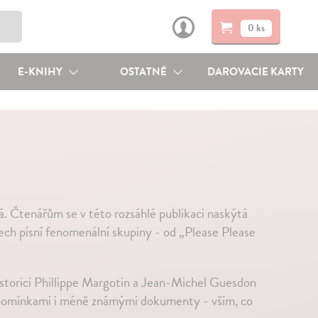
0 ks
E-KNIHY
OSTATNÉ
DAROVACIE KARTY
ná. Čtenářům se v této rozsáhlé publikaci naskýtá
šech písní fenomenální skupiny - od „Please Please
historici Phillippe Margotin a Jean-Michel Guesdon
vzpomínkami i méně známými dokumenty - vším, co