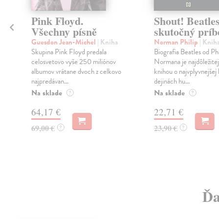
Pink Floyd.
Shout! Beatles
Všechny písně
skutočný príb
Guesdon Jean-Michel
| Kniha
Norman Philip
| Knih
Skupina Pink Floyd predala
Biografia Beatles od Phi
celosvetovo vyše 250 miliónov
Normana je najdôležite
albumov vrátane dvoch z celkovo
knihou o najvplyvnejšej 
najpredávan...
dejinách hu...
Na sklade
Na sklade
?
?
64,17 €
22,71 €
69,00 €
23,90 €
?
?
Ďa