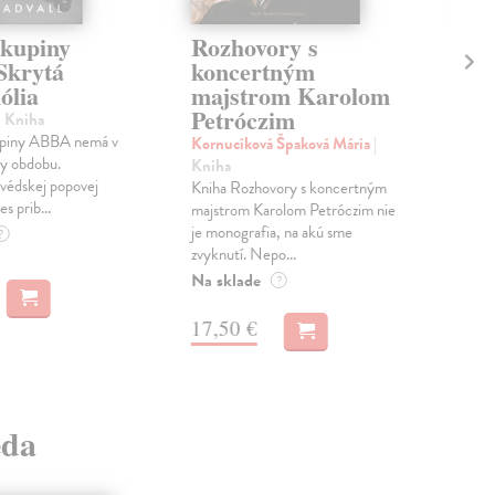
skupiny
Rozhovory s
Ar
Skrytá
koncertným
ča
ólia
majstrom Karolom
Res
Petróczim
Knih
| Kniha
estó
piny ABBA nemá v
Kornucíková Špaková Mária
|
ktor
by obdobu.
Kniha
devä
védskej popovej
Kniha Rozhovory s koncertným
s prib...
Na 
majstrom Karolom Petróczim nie
je monografia, na akú sme
?
15
zvyknutí. Nepo...
Na sklade
?
17,
17,50 €
eda