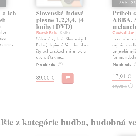
 a ich
Slovenské ľudové
Príbeh 
eh
piesne 1,2,3,4, (4
ABBA. 
knihy+DVD)
melanch
a
lipa
Bartók Béla
| Kniha
Gradvall Jan
jšou
Súborné vydanie Slovenských
Fenomén sku
kapele v
ľudových piesní Bélu Bartóka v
dejinách hud
štyroch zväzkoch má ambíciu
Legendárnej š
ukončiť takme...
formácii dodne
Na sklade
Na sklade
?
17,91 €
89,00 €
19,90 €
?
lšie z kategórie hudba, hudobná v