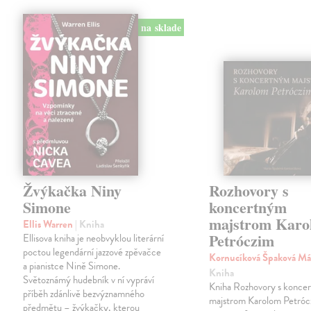
na sklade
Žvýkačka Niny
Rozhovory s
Simone
koncertným
majstrom Karo
Ellis Warren
| Kniha
Petróczim
Ellisova kniha je neobvyklou literární
poctou legendární jazzové zpěvačce
Kornucíková Špaková Má
a pianistce Nině Simone.
Kniha
Světoznámý hudebník v ní vypráví
Kniha Rozhovory s konce
příběh zdánlivě bezvýznamného
majstrom Karolom Petrócz
předmětu – žvýkačky, kterou