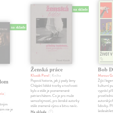
na sklade
na sklade
Ženská práce
Bob D
Klusák Pavel
| Kniha
Marcus G
lom
Popová historie, jak ji psaly ženy
Žijící leg
Chápání lidské tvorby a tvořivosti
kulturní p
bylo a stále je poznamenané
vypráví př
ria
|
patriarchátem. Co je pro muže
prostředni
samozřejmostí, pro ženské autorky
autorských
rtným
stále znamená výzvu a bitvu navíc.
lidovky. P
im nie je
šedesátile
Na sklade
?