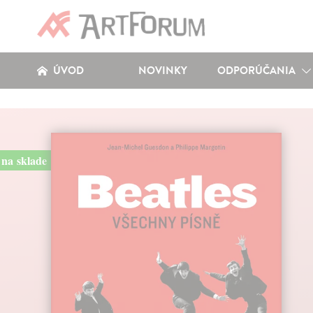
ÚVOD
NOVINKY
ODPORÚČANIA
na sklade