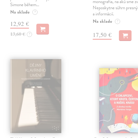
monografia, na akú sme zv
Simone během…
Neposkytne súhrn presný
Na sklade
?
a informácií.
Na sklade
?
12,92 €
13,60 €
17,50 €
?