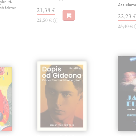
yknutí.
Zasielame
ch faktov
21,38 €
22,23 
22,50 €
?
23,40 €