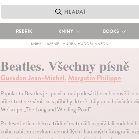
REBRÍK
KNIHY
BOOKS
KNIHY
-
UMENIE
-
HUDBA, HUDOBNÁ VEDA
Beatles. Všechny písně
Guesdon Jean-Michel
,
Margotin Philippe
Popularita Beatles je i po více než padesáti letech neuvěřitel
příležitost seznámit se s příběhy, které stály za nahráváním v
Me" až po „The Long and Winding Road".
Po desetiletích sběru a třídění materiálů uspořádali hudební 
knihu nabitou stovkami černobílých i barevných fotografií, 