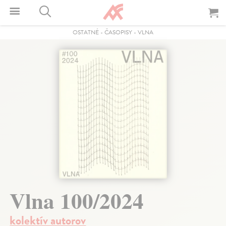
OSTATNÉ
-
ČASOPISY
-
VLNA
Vlna 100/2024
kolektív autorov