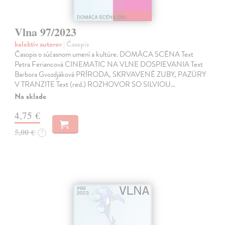
Vlna 97/2023
kolektív autorov
| Časopis
Časopis o súčasnom umení a kultúre. DOMÁCA SCÉNA Text
Petra Feriancová CINEMATIC NA VLNE DOSPIEVANIA Text
Barbora Gvozdjáková PRÍRODA, SKRVAVENÉ ZUBY, PAZÚRY
V TRANZITE Text (red.) ROZHOVOR SO SILVIOU…
Na sklade
4,75 €
5,00 €
?