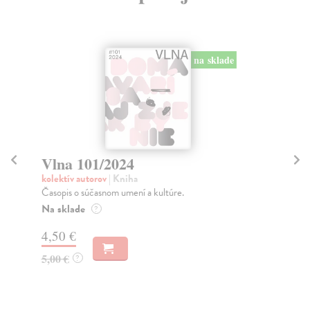
Vlna 98/2024
V
kolektív autorov
| Kniha
kol
Časopis o súčasnom umení a kultúre. Obsah:
Čas
(DEZ)INFORMÁCIA Text Peter Šulej
Za
Zasielame do 14 dní
4,
4,50 €
5,
5,00 €
?