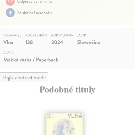
Odporučiť známemu
Zdielať na Facebooku
VYDAVATEĽ
POČET STRÁN
ROK VYDANIA
JAZYK
Vlna
138
2024
Slovenčina
VÄZBA
Mäkká väzba / Paperback
High-contrast mode
Podobné tituly