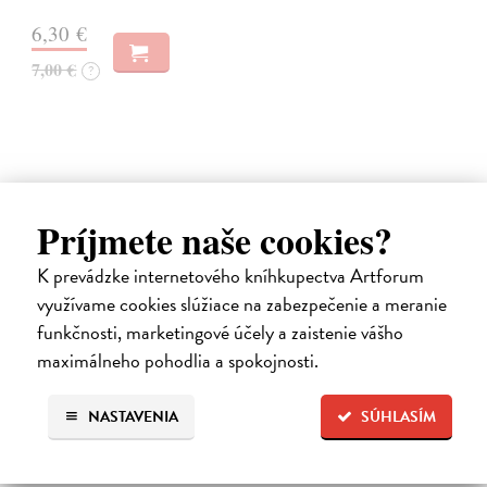
6,30 €
7,00 €
?
Príjmete naše cookies?
na sklade
K prevádzke internetového kníhkupectva Artforum
využívame cookies slúžiace na zabezpečenie a meranie
funkčnosti, marketingové účely a zaistenie vášho
maximálneho pohodlia a spokojnosti.
Vlna 105/2025
NASTAVENIA
SÚHLASÍM
kolektív autorov
| Časopis
EDITORIÁL Text Peter Šulej SLOBODA JASKYNE Text Robo
Švarc