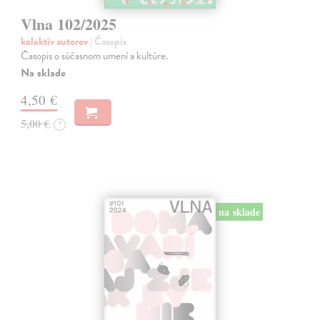
Vlna 102/2025
kolektív autorov
| Časopis
Časopis o súčasnom umení a kultúre.
Na sklade
4,50 €
5,00 €
?
na sklade