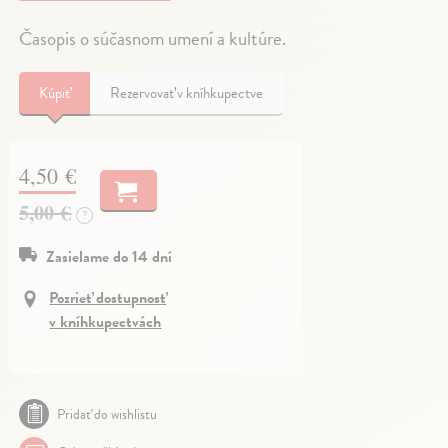
Časopis o súčasnom umení a kultúre.
Kúpiť
Rezervovať v kníhkupectve
4,50 €
5,00 €
?
Zasielame do 14 dní
Pozrieť dostupnosť
v kníhkupectvách
Pridať do wishlistu