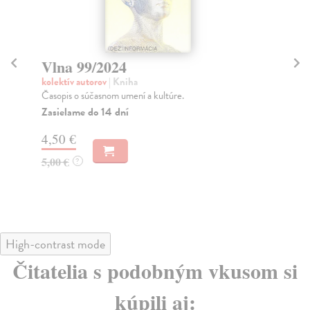
Vlna 98/2024
V
kolektív autorov
| Kniha
kol
Časopis o súčasnom umení a kultúre. Obsah:
Čas
(DEZ)INFORMÁCIA Text Peter Šulej
Na
Zasielame do 14 dní
4,
4,50 €
5,
5,00 €
?
High-contrast mode
Čitatelia s podobným vkusom si
kúpili aj: