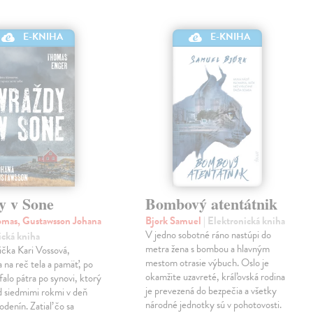
E-KNIHA
E-KNIHA
y v Sone
Bombový atentátnik
mas, Gustawsson Johana
Bjork Samuel
| Elektronická kniha
V jedno sobotné ráno nastúpi do
ická kniha
metra žena s bombou a hlavným
čka Kari Vossová,
mestom otrasie výbuch. Oslo je
 na reč tela a pamäť, po
okamžite uzavreté, kráľovská rodina
falo pátra po synovi, ktorý
je prevezená do bezpečia a všetky
d siedmimi rokmi v deň
národné jednotky sú v pohotovosti.
odenín. Zatiaľ čo sa