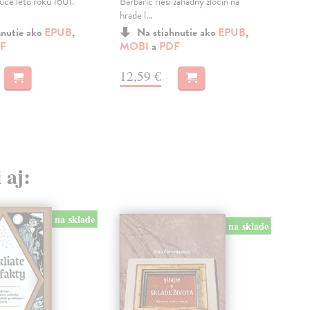
ce leto roku 1601.
Barbarič rieši záhadný zločin na
hor
hrade l...
šiest
hnutie ako
EPUB
,
Na stiahnutie ako
EPUB
,
F
MOBI
a
PDF
MO
12,59 €
12
 aj:
na sklade
na sklade