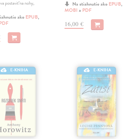
va postaviť na nohy,
Na stiahnutie ako
EPUB
,
MOBI
a
PDF
iahnutie ako
EPUB
,
PDF
16,00 €
€
E-KNIHA
E-KNIHA