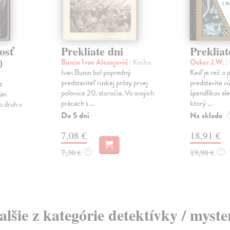
osť
Prekliate dni
Prekliat
)
Bunin Ivan Alexejevič
| Kniha
Ocker J.W.
|
Ivan Bunin bol popredný
Keď je reč o p
predstaviteľ ruskej prózy prvej
predstavíte v
z
polovice 20. storočia. Vo svojich
špendlíkov al
tán
prácach s ...
ktorý ...
o druh v
Do 5 dní
Na sklade
7,08 €
18,91 €
7,30 €
19,90 €
?
?
alšie z kategórie detektívky / myste