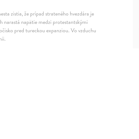
sta zistia, že prípad strateného hvezdára je
ach narastá napätie medzi protestantskými
útočisko pred tureckou expanziou. Vo vzduchu
ii.