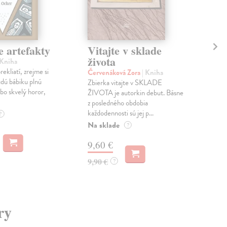
e artefakty
Vitajte v sklade
Hu
života
 Kniha
Kuš
rekliatí, zrejme si
kni
Červenáková Zora
| Kniha
údú bábiku plnú
Kni
Zbierka vitajte v SKLADE
ebo skvelý horor,
Ost
ŽIVOTA je autorkin debut. Básne
- k 
z posledného obdobia
muzi
každodennosti sú jej p...
?
Na sklade
?
a
M
9,60 €
7,
9,90 €
?
ry