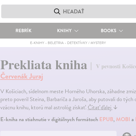
REBRÍK
KNIHY
BOOKS
E-KNIHY
-
BELETRIA
-
DETEKTÍVKY / MYSTERY
Prekliata kniha
V pevnosti Košic
Červenák Juraj
V Košiciach, sídelnom meste Horného Uhorska, záhadne zmizol
preto poveril Steina, Barbariča a Jaroša, aby putovali do tých 
vzácnu knihu, ktorú mal astrológ získať.
Čítať ďalej
↓
E-kniha na stiahnutie v digitálnych formátoch
EPUB
,
MOBI
a