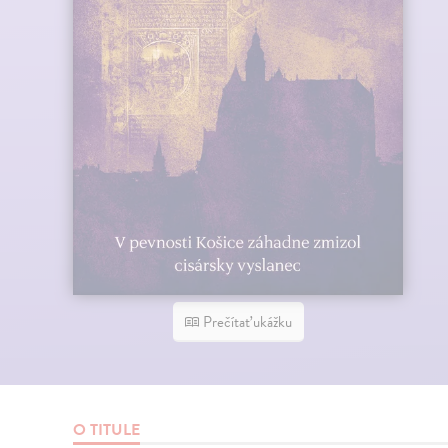
Prečítať ukážku
O TITULE