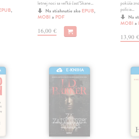
letnej noci sa veľká časť Skane…
pokúša zno
polícia…
EPUB
,
Na stiahnutie ako
EPUB
,
MOBI
a
PDF
Na st
MOBI
a
16,00 €
13,90 
A
E-KNIHA