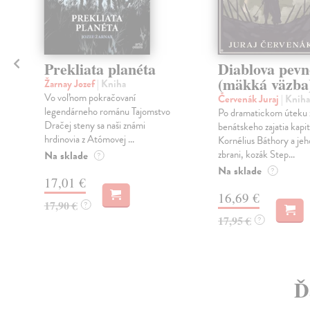
Prekliata planéta
Diablova pevn
(mäkká väzba
Žarnay Jozef
| Kniha
Vo voľnom pokračovaní
Červenák Juraj
| Kniha
legendárneho románu Tajomstvo
Po dramatickom úteku 
Dračej steny sa naši známi
benátskeho zajatia kapi
hrdinovia z Atómovej ...
Kornélius Báthory a jeh
zbrani, kozák Step...
Na sklade
?
Na sklade
?
17,01 €
16,69 €
17,90 €
?
17,95 €
?
Ď