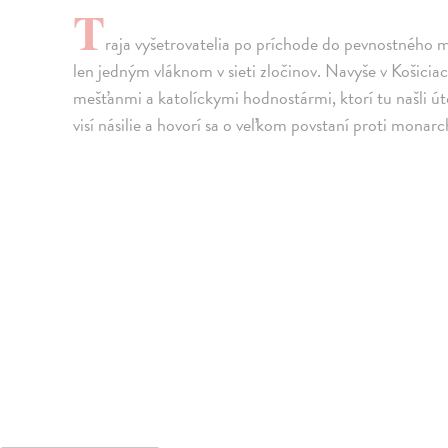
T
raja vyšetrovatelia po príchode do pevnostného me
len jedným vláknom v sieti zločinov. Navyše v Košici
mešťanmi a katolíckymi hodnostármi, ktorí tu našli 
visí násilie a hovorí sa o veľkom povstaní proti monarch