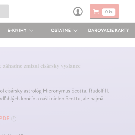
0 ks
E-KNIHY
OSTATNÉ
DAROVACIE KARTY
e záhadne zmizol cisársky vyslanec
 cisársky astrológ Hieronymus Scotta. Rudolf II.
odľahlých končín a našli nielen Scottu, ale najmä
PDF
?