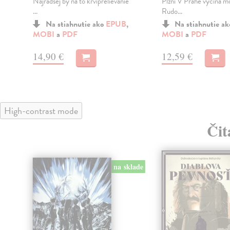
Najradšej by na to krviprelievanie
Plzni V Prahe vyčíňa mo
a
...
Rudo...
Na stiahnutie ako
EPUB
,
Na stiahnutie a
MOBI
a
PDF
MOBI
a
PDF
14,90 €
12,59 €
High-contrast mode
Čit
na sklade