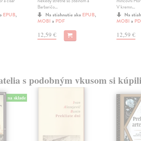
r a cisár
niekedy stretne so Steinom a
mincovni Horú
Barbaričo...
V kremn...
ko
EPUB
,
Na stiahnutie ako
EPUB
,
Na stia
MOBI
a
PDF
MOBI
a
PD
12,59 €
12,59 €
atelia s podobným vkusom si kúpili
na sklade