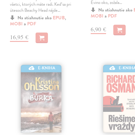
Evino oko, zožala…
všetci, ktorých máte radi. Keď sa pri
Na stiahnutie ako
útesoch Beachy Head nájde…
MOBI
a
PDF
Na stiahnutie ako
EPUB
,
MOBI
a
PDF
6,90 €
16,95 €
E-KNIHA
E-KNIH