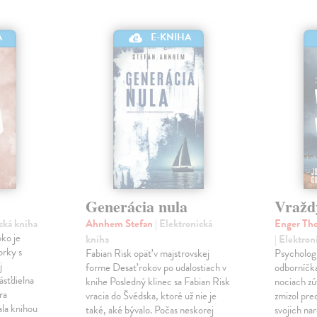
A
E-KNIHA
Generácia nula
Vražd
ická kniha
Ahnhem Stefan
| Elektronická
Enger Tho
ko je
kniha
| Elektron
orky s
Fabian Risk opäť v majstrovskej
Psychologi
j
forme Desať rokov po udalostiach v
odborníčka
ásťdielna
knihe Posledný klinec sa Fabian Risk
nociach zú
ra
vracia do Švédska, ktoré už nie je
zmizol pre
ala knihou
také, aké bývalo. Počas neskorej
svojich nar