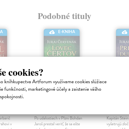
Podobné tituly
HA
E-KNIHA
še cookies?
ho kníhkupectva Artforum využívame cookies slúžiace
e funkčnosti, marketingové účely a zaistenie vášho
spokojnosti.
tí
Lovec čertov
Pre hrs
ronická
Červenák Juraj
| Elektronická
Červenák Jur
kniha
kniha
arbarič
Po udalostiach v Plzni Bohdan
Kapitán Stein
rahovi v
Jaroš prestal veriť, že sa ešte
vyšetrujú zlo