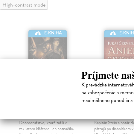
High-contrast mode
E-KNIHA
E-KNI
Príjmete na
K prevádzke internetové
na zabezpečenie a merani
maximálneho pohodlia a 
Zlatá truhla
Anjel v podsve
Červenák Juraj
| Elektronická
Červenák Juraj
| Elekt
kniha
kniha
Dobrodružstvo, ktoré zažili v
Kapitán Stein a notár B
zakliatom kláštore, ich poznačilo.
pátrajú po diabolskom v