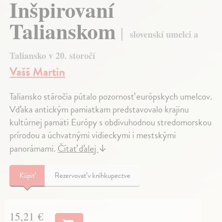
Inšpirovaní
Talianskom
slovenskí umelci a
Taliansko v 20. storočí
Vašš Martin
Taliansko stáročia pútalo pozornosť európskych umelcov.
Vďaka antickým pamiatkam predstavovalo krajinu
kultúrnej pamäti Európy s obdivuhodnou stredomorskou
prírodou a úchvatnými vidieckymi i mestskými
panorámami.
Čítať ďalej
↓
Kúpiť
Rezervovať v kníhkupectve
15,21 €