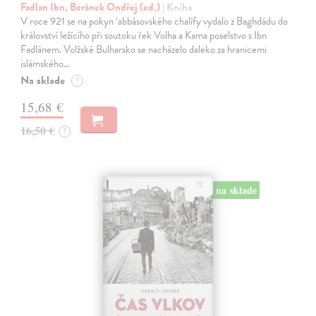
Fadlan Ibn, Beránek Ondřej (ed.)
| Kniha
V roce 921 se na pokyn ‘abbásovského chalífy vydalo z Baghdádu do
království ležícího při soutoku řek Volha a Kama poselstvo s Ibn
Fadlánem. Volžské Bulharsko se nacházelo daleko za hranicemi
islámského…
Na sklade
?
15,68 €
16,50 €
?
na sklade