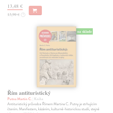
13,48 €
13,90 €
?
na sklade
Řím antituristický
Putna Martin C.
| Kniha
Antituristický průvodce Římem Martina C. Putny je strhujícím
čtením. Manifestem, kázáním, kulturně-historickou studií, stejně