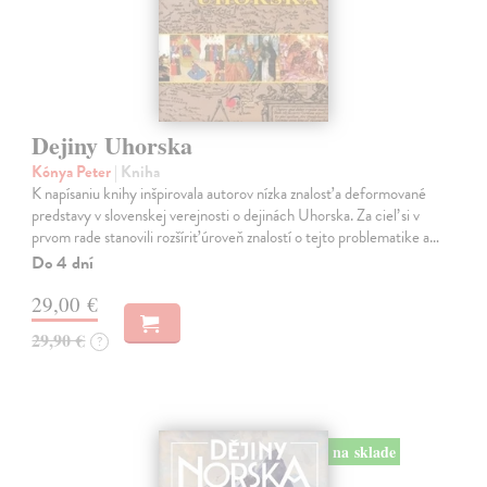
Dejiny Uhorska
Kónya Peter
| Kniha
K napísaniu knihy inšpirovala autorov nízka znalosť a deformované
predstavy v slovenskej verejnosti o dejinách Uhorska. Za cieľ si v
prvom rade stanovili rozšíriť úroveň znalostí o tejto problematike a…
Do 4 dní
29,00 €
29,90 €
?
na sklade