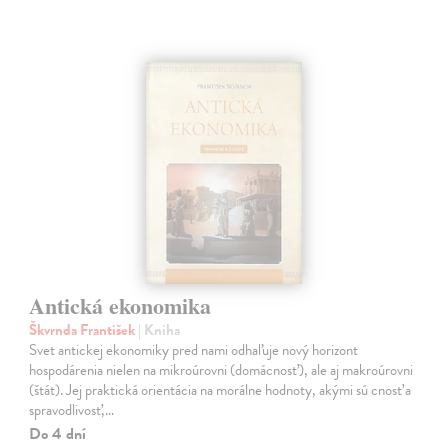
Antická ekonomika
Škvrnda František
| Kniha
Svet antickej ekonomiky pred nami odhaľuje nový horizont
hospodárenia nielen na mikroúrovni (domácnosť), ale aj makroúrovni
(štát). Jej praktická orientácia na morálne hodnoty, akými sú cnosť a
spravodlivosť,…
Do 4 dní