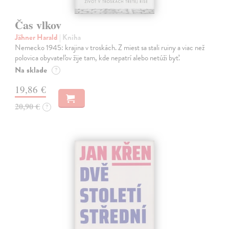
Čas vlkov
Jähner Harald
| Kniha
Nemecko 1945: krajina v troskách. Z miest sa stali ruiny a viac než
polovica obyvateľov žije tam, kde nepatrí alebo netúži byť.
Na sklade
?
19,86 €
20,90 €
?