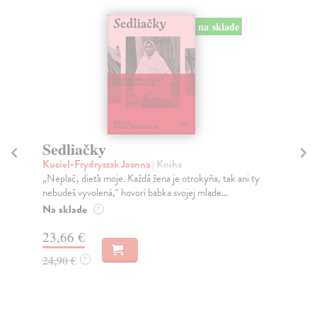
na sklade
Sedliačky
Č
Kuciel-Frydryszak Joanna
| Kniha
Jä
„Neplač, dieťa moje. Každá žena je otrokyňa, tak ani ty
Nem
nebudeš vyvolená,“ hovorí babka svojej mlade...
rui
Na sklade
Na
?
23,66 €
19
24,90 €
20
?