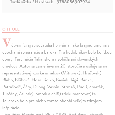
Tvrdá väzba / Hardback
9788056907924
O TITULE
V
ýtvarníci aj spisovatelia ho vnímali ako krajinu umenia s
epochami renesancie a baroka. Pre hudobníkov bolo kolískou
opery. Fascinácia Talianskom neobišla ani slovenských
umelcov. Autor sa zameriava na 20. storočie a usiluje sa na
reprezentatívnej vzorke umelcov (Mitrovský, Hrušovský,
Blaho, Blühová, Hoza, Rolko, Beniak, Jégé, Benka,
Petrašovič, Žáry, Dilong, Vesnin, Strmeň, Pudiš, Zmeták,
Turčány, Želibský, Smrek a ďalší) zdokumentovať, že
Taliansko bolo pre nich v tomto období veľkým zdrojom
inšpirácie.
Doc. Mgr. Martin Vašš, PhD. (1983, Bratislava), historik,