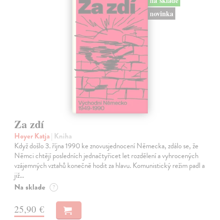
na sklade
novinka
Za zdí
Hoyer Katja
| Kniha
Když došlo 3. října 1990 ke znovusjednocení Německa, zdálo se, že
Němci chtějí posledních jednačtyřicet let rozdělení a vyhrocených
vzájemných vztahů konečně hodit za hlavu. Komunistický režim padl a
již…
Na sklade
?
25,90 €