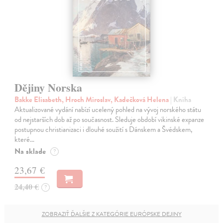
Dějiny Norska
Bakke Elisabeth, Hroch Miroslav, Kadečková Helena
| Kniha
Aktualizované vydání nabízí ucelený pohled na vývoj norského státu
od nejstarších dob až po současnost. Sleduje období vikinské expanze
postupnou christianizaci i dlouhé soužití s Dánskem a Švédskem,
které…
Na sklade
?
23,67 €
24,40 €
?
ZOBRAZIŤ ĎALŠIE Z KATEGÓRIE EURÓPSKE DEJINY