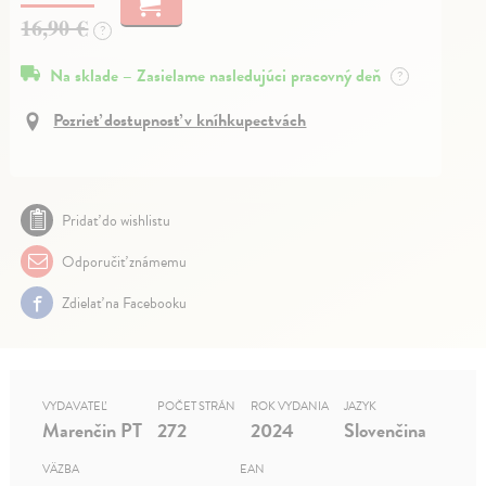
16,90 €
?
Na sklade – Zasielame nasledujúci pracovný deň
?
Pozrieť dostupnosť v kníhkupectvách
Pridať do wishlistu
Odporučiť známemu
Zdielať na Facebooku
VYDAVATEĽ
POČET STRÁN
ROK VYDANIA
JAZYK
Marenčin PT
272
2024
Slovenčina
VÄZBA
EAN