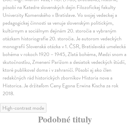
pôsobí na Katedre slovenských dejín Filozofickej fakulty
Univerzity Komenského v Bratislave. Vo svojej vedeckej a
pedagogickej činnosti sa venuje slovenským politickým,
kultúrnym a sociálnym dejinám 20. storočia a vybraným
otázkam historiografie 20. storočia. Je autorom vedeckých
monografií Slovenská otázka v 1. ČSR, Bratislavská umelecká
bohéma v rokoch 1920 – 1945, Zlatá bohéma, Medzi snom a
skutočnosťou, Zmenení Parížom a desiatok vedeckých štúdií,
ktoré publikoval doma i v zahraničí. Pôsobí aj ako člen
redakčných rád historických zborníkov Historia nova a
Historica. Je držiteľom Ceny Egona Erwina Kischa za rok
2018.
High-contrast mode
Podobné tituly