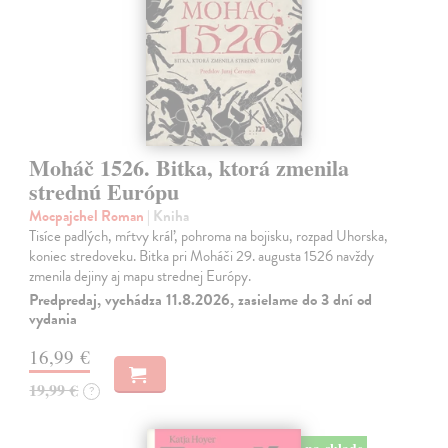
Moháč 1526. Bitka, ktorá zmenila
strednú Európu
Mocpajchel Roman
| Kniha
Tisíce padlých, mŕtvy kráľ, pohroma na bojisku, rozpad Uhorska,
koniec stredoveku. Bitka pri Moháči 29. augusta 1526 navždy
zmenila dejiny aj mapu strednej Európy.
Predpredaj, vychádza 11.8.2026, zasielame do 3 dní od
vydania
16,99 €
19,99 €
?