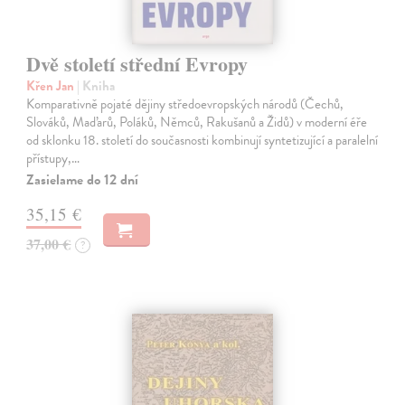
Dvě století střední Evropy
Křen Jan
| Kniha
Komparativně pojaté dějiny středoevropských národů (Čechů,
Slováků, Maďarů, Poláků, Němců, Rakušanů a Židů) v moderní éře
od sklonku 18. století do současnosti kombinují syntetizující a paralelní
přístupy,…
Zasielame do 12 dní
35,15 €
37,00 €
?