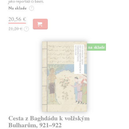
jako reportáží či básní.
Na sklade
?
20,56 €
21,20 €
?
na sklade
Cesta z Baghdádu k volžským
Bulharům, 921–922