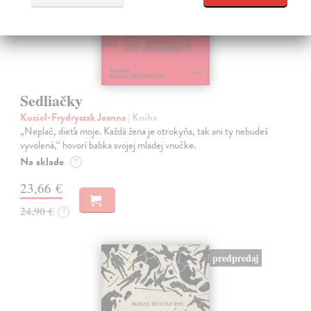
Sedliačky
Kuciel-Frydryszak Joanna
| Kniha
„Neplač, dieťa moje. Každá žena je otrokyňa, tak ani ty nebudeš
vyvolená,“ hovorí babka svojej mladej vnučke.
Na sklade
?
23,66 €
24,90 €
?
predpredaj