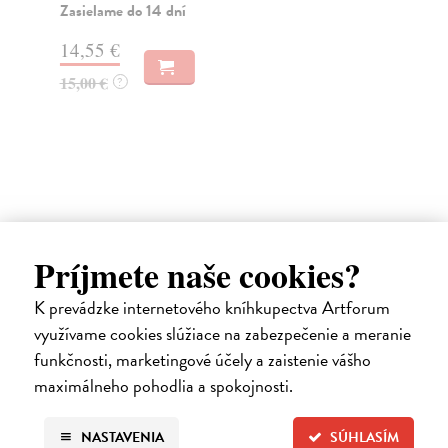
dob
Zasielame do 14 dní
Do
14,55 €
18
15,00 €
?
18
Ďalšie z kategórie európske
Príjmete naše cookies?
dejiny
K prevádzke internetového kníhkupectva Artforum
využívame cookies slúžiace na zabezpečenie a meranie
funkčnosti, marketingové účely a zaistenie vášho
na sklade
maximálneho pohodlia a spokojnosti.
NASTAVENIA
SÚHLASÍM