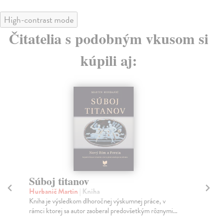
High-contrast mode
Čitatelia s podobným vkusom si
kúpili aj:
Súboj titanov
Ta
Hurbanič Martin
| Kniha
Wi
Kniha je výsledkom dlhoročnej výskumnej práce, v
Nec
rámci ktorej sa autor zaoberal predovšetkým rôznymi...
rom