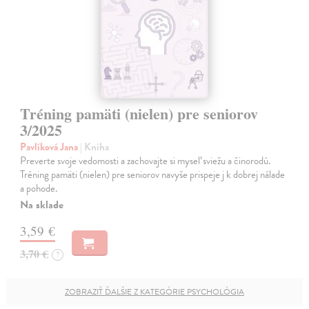
Tréning pamäti (nielen) pre seniorov
3/2025
Pavlíková Jana
| Kniha
Preverte svoje vedomosti a zachovajte si myseľ sviežu a činorodú.
Tréning pamäti (nielen) pre seniorov navyše prispeje j k dobrej nálade
a pohode.
Na sklade
3,59 €
3,70 €
?
ZOBRAZIŤ ĎALŠIE Z KATEGÓRIE PSYCHOLÓGIA