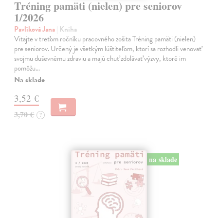
Tréning pamäti (nielen) pre seniorov
1/2026
Pavlíková Jana
| Kniha
Vitajte v treťom ročníku pracovného zošita Tréning pamäti (nielen)
pre seniorov. Určený je všetkým lúštiteľom, ktorí sa rozhodli venovať
svojmu duševnému zdraviu a majú chuť zdolávať výzvy, ktoré im
pomôžu…
Na sklade
3,52 €
3,70 €
?
na sklade