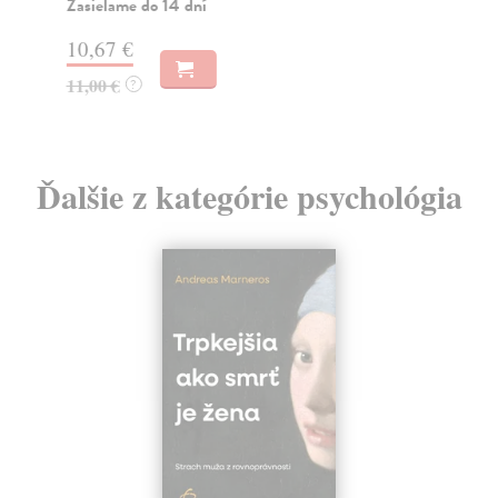
Zasielame do 14 dní
2,
10,67 €
11,00 €
?
Ďalšie z kategórie psychológia