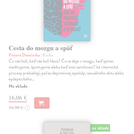
Cesta do mozgu a späť
Fričová Dominika
| Kniha
Čo nás bolí, keď nás bolí hlava? Čo sa deje v mozgu, keď spíme,
meditujeme, športujeme alebo keď sme zamilovaní? ké chemické
procesy prebiehajú počas depresívnej epizódy, sexuálneho aktu alebo
epileptického…
Na sklade
16,06 €
16,90 €
?
na sklade