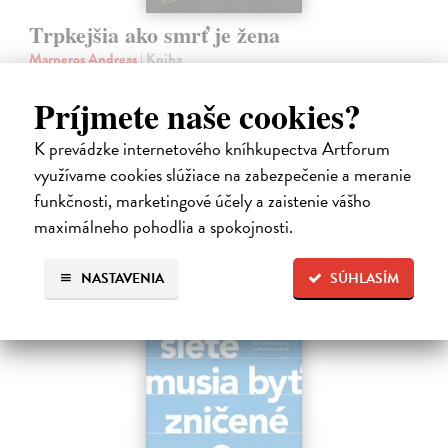
Trpkejšia ako smrť je žena
Marneros Andreas
| Kniha
JE TO MOŽNO NAJVÄČŠIA REVOLÚCIA NAŠICH DNÍ:
rovnocennosť a rovnoprávnosť ženy a muža. Vojna a mier medzi
Príjmete naše cookies?
pohlaviami sa však nezačali feminizmom 20. storočia, ale ich
spolužitím.
K prevádzke internetového kníhkupectva Artforum
Zasielame do 14 dní
využívame cookies slúžiace na zabezpečenie a meranie
funkčnosti, marketingové účely a zaistenie vášho
22,05 €
maximálneho pohodlia a spokojnosti.
24,50 €
?
NASTAVENIA
SÚHLASÍM
na sklade