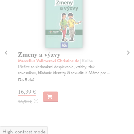
Zmeny a výzvy
Z
n
Marcellus Vollmerová Christine de
| Kniha
Riešite so siedmakmi dospievanie, vzťahy, tlak
Go
rovesníkov, hľadanie identity či sexualitu? Máme pre ...
S p
Joh
Do 5 dní
Na
16,39 €
14
16,90 €
?
15
High-contrast mode