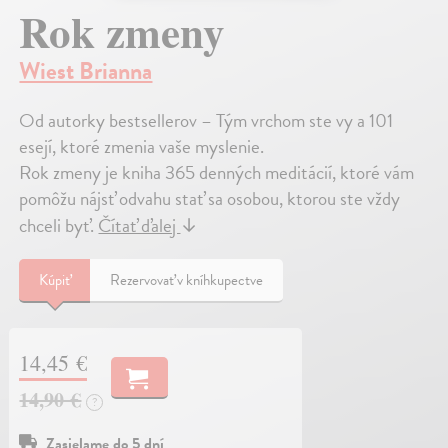
Rok zmeny
Wiest Brianna
Od autorky bestsellerov – Tým vrchom ste vy a 101
esejí, ktoré zmenia vaše myslenie.
Rok zmeny je kniha 365 denných meditácií, ktoré vám
pomôžu nájsť odvahu stať sa osobou, ktorou ste vždy
chceli byť.
Čítať ďalej
↓
Kúpiť
Rezervovať v kníhkupectve
14,45 €
14,90 €
?
Zasielame do 5 dní