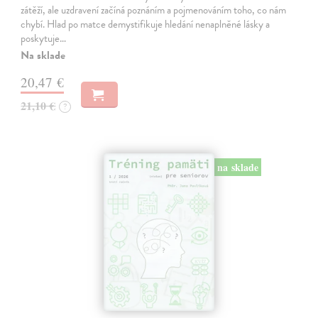
zátěží, ale uzdravení začíná poznáním a pojmenováním toho, co nám
chybí. Hlad po matce demystifikuje hledání nenaplněné lásky a
poskytuje…
Na sklade
20,47 €
21,10 €
?
na sklade