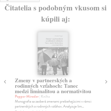
Čitatelia s podobným vkusom si
kúpili aj:
Zmeny v partnerských a
J
rodinných vzťahoch: Tanec
Kva
medzi liminalitou a normativitou
Kni
zaz
Popper Miroslav
| Kniha
Za
Monografia sa zaoberá zmenami prebiehajúcimi v rámci
partnerských a rodinných vzťahov. Analyzuje lim...
2,