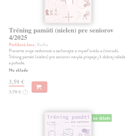
Tréning pamäti (nielen) pre seniorov
4/2025
Pavlíková Jana
| Kniha
Preverte svoje vedomosti a zachovajte si myseľ sviežu a činorodú.
Tréning pamäti (nielen) pre seniorov navyše prispeje j k dobrej nálade
a pohode.
Na sklade
3,59 €
3,70 €
?
na sklade