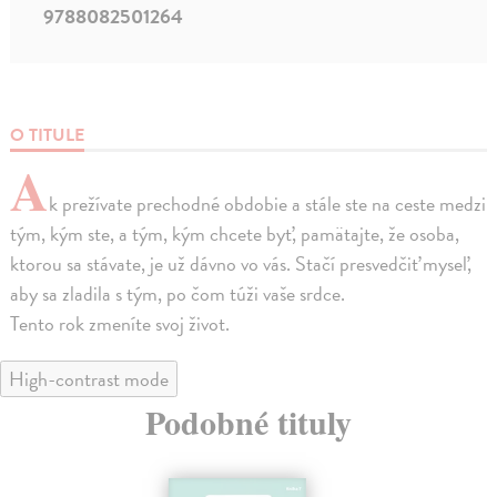
9788082501264
O TITULE
A
k prežívate prechodné obdobie a stále ste na ceste medzi
tým, kým ste, a tým, kým chcete byť, pamätajte, že osoba,
ktorou sa stávate, je už dávno vo vás. Stačí presvedčiť myseľ,
aby sa zladila s tým, po čom túži vaše srdce.
Tento rok zmeníte svoj život.
High-contrast mode
Podobné tituly