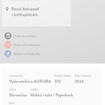
Pozrieť dostupnosť
v kníhkupectvách
Pridať do wishlistu
Odporučiť známemu
Zdielať na Facebooku
VYDAVATEĽ
POČET STRÁN
ROK VYDANIA
Vydavateľstvo AURORA
376
2024
JAZYK
VÄZBA
Slovenčina
Mäkká väzba / Paperback
EAN