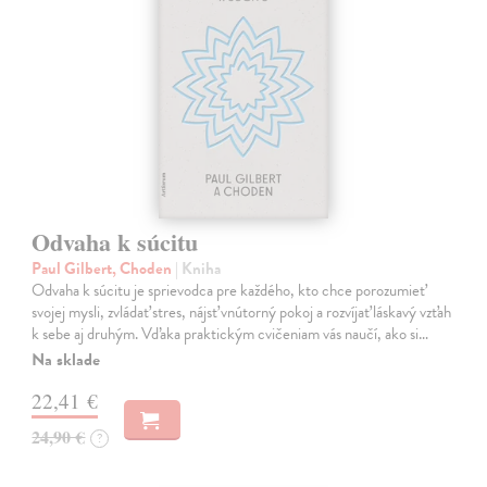
Odvaha k súcitu
Paul Gilbert, Choden
| Kniha
Odvaha k súcitu je sprievodca pre každého, kto chce porozumieť
svojej mysli, zvládať stres, nájsť vnútorný pokoj a rozvíjať láskavý vzťah
k sebe aj druhým. Vďaka praktickým cvičeniam vás naučí, ako si…
Na sklade
22,41 €
24,90 €
?