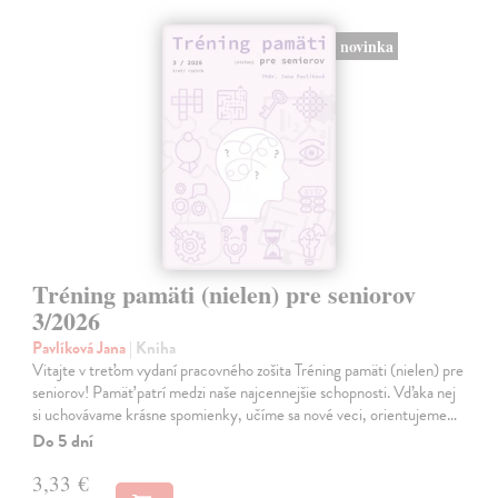
novinka
Tréning pamäti (nielen) pre seniorov
3/2026
Pavlíková Jana
| Kniha
Vitajte v treťom vydaní pracovného zošita Tréning pamäti (nielen) pre
seniorov! Pamäť patrí medzi naše najcennejšie schopnosti. Vďaka nej
si uchovávame krásne spomienky, učíme sa nové veci, orientujeme…
Do 5 dní
3,33 €