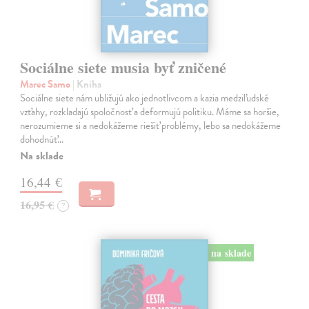
Sociálne siete musia byť zničené
Marec Samo
| Kniha
Sociálne siete nám ubližujú ako jednotlivcom a kazia medziľudské
vzťahy, rozkladajú spoločnosť a deformujú politiku. Máme sa horšie,
nerozumieme si a nedokážeme riešiť problémy, lebo sa nedokážeme
dohodnúť…
Na sklade
16,44 €
16,95 €
?
na sklade