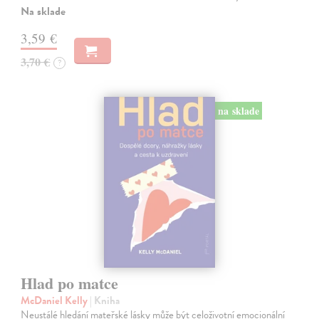
Na sklade
3,59 €
3,70 €
?
na sklade
Hlad po matce
McDaniel Kelly
| Kniha
Neustálé hledání mateřské lásky může být celoživotní emocionální