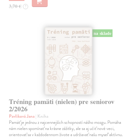
3,70 €
?
na sklade
Tréning pamäti (nielen) pre seniorov
2/2026
Pavlíková Jana
| Kniha
Pamäť je jednou z najcennejších schopností nášho mozgu. Pomáha
nám nielen spomínať na krásne zážitky, ale sa aj učiť nové veci,
orientovať sa v každodennom živote a udržiavať našu myseľ aktívnu.