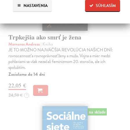
NASTAVENIA
SÚHLASÍM
Trpkejšia ako smrť je žena
Marneros Andreas
| Kniha
JE TO MOŽNO NAJVÄČŠIA REVOLÚCIA NAŠICH DNÍ:
rovnocennosť a rovnoprávnosť ženy a muža. Vojna a mier medzi
pohlaviami sa však nezačali feminizmom 20. storočia, ale ich
spolužitím.
Zasielame do 14 dní
22,05 €
24,50 €
?
na sklade