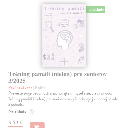
na sklade
Tréning pamäti (nielen) pre seniorov
3/2025
Pavlíková Jana
| Kniha
Preverte svoje vedomosti a zachovajte si myseľ sviežu a činorodú.
Tréning pamäti (nielen) pre seniorov navyše prispeje j k dobrej nálade
a pohode.
Na sklade
?
3,59 €