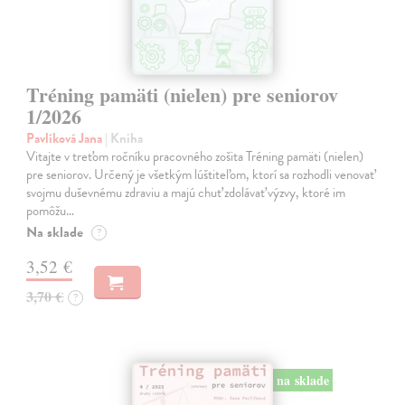
Tréning pamäti (nielen) pre seniorov
1/2026
Pavlíková Jana
| Kniha
Vitajte v treťom ročníku pracovného zošita Tréning pamäti (nielen)
pre seniorov. Určený je všetkým lúštiteľom, ktorí sa rozhodli venovať
svojmu duševnému zdraviu a majú chuť zdolávať výzvy, ktoré im
pomôžu…
Na sklade
?
3,52 €
3,70 €
?
na sklade