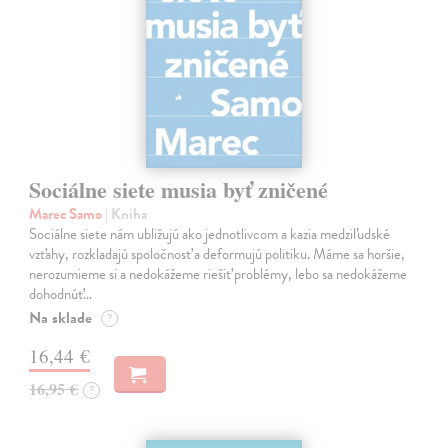
Sociálne siete musia byť zničené
Marec Samo
| Kniha
Sociálne siete nám ubližujú ako jednotlivcom a kazia medziľudské
vzťahy, rozkladajú spoločnosť a deformujú politiku. Máme sa horšie,
nerozumieme si a nedokážeme riešiť problémy, lebo sa nedokážeme
dohodnúť…
Na sklade
?
16,44 €
16,95 €
?