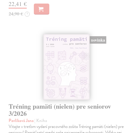
22,41 €
24,90 €
?
novinka
Tréning pamäti (nielen) pre seniorov
3/2026
Pavlíková Jana
| Kniha
Vitajte v treťom vydaní pracovného zošita Tréning pamäti (nielen) pre
seniorov! Pamäť patrí medzi naše najcennejšie schopnosti. Vďaka nej