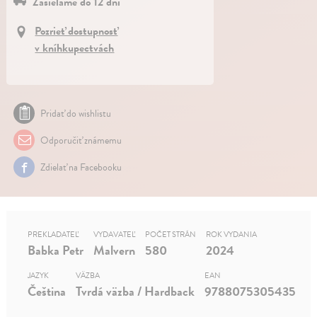
Zasielame do 12 dní
Pozrieť dostupnosť
v kníhkupectvách
Pridať do wishlistu
Odporučiť známemu
Zdielať na Facebooku
PREKLADATEĽ
VYDAVATEĽ
POČET STRÁN
ROK VYDANIA
Babka Petr
Malvern
580
2024
JAZYK
VÄZBA
EAN
Čeština
Tvrdá väzba / Hardback
9788075305435