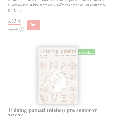
si uchovávame krásne spomienky, učíme sa nové veci, orientujeme…
Do 5 dní
3,33 €
3,70 €
?
na sklade
Tréning pamäti (nielen) pre seniorov
2/2026