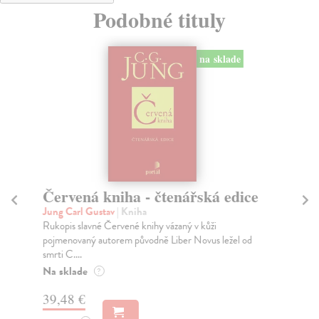
Podobné tituly
na sklade
Červená kniha - čtenářská edice
Vý
Jung Carl Gustav
| Kniha
Ju
Rukopis slavné Červené knihy vázaný v kůži
Kni
pojmenovaný autorem původně Liber Novus ležel od
pra
smrti C....
Psy
Na sklade
Za
?
39,48 €
38