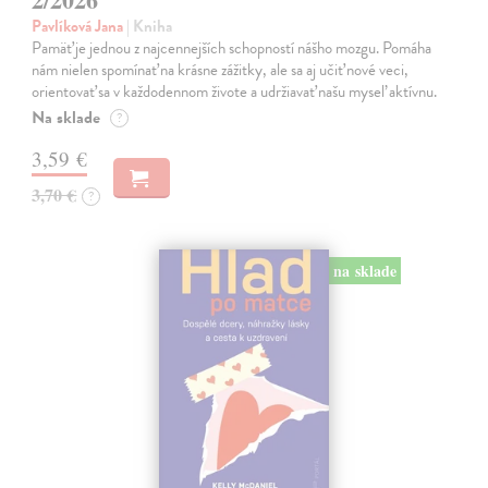
Pavlíková Jana
| Kniha
Pamäť je jednou z najcennejších schopností nášho mozgu. Pomáha
nám nielen spomínať na krásne zážitky, ale sa aj učiť nové veci,
orientovať sa v každodennom živote a udržiavať našu myseľ aktívnu.
Na sklade
?
3,59 €
3,70 €
?
na sklade