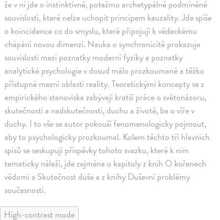
že v ní jde o instinktivně, potažmo archetypálně podmíněné
souvislosti, které nelze uchopit principem kauzality. Jde spíše
o koincidence co do smyslu, které připojují k vědeckému
chápání novou dimenzi. Nauka o synchronicitě prokazuje
souvislosti mezi poznatky moderní fyziky a poznatky
analytické psychologie v dosud málo prozkoumané a těžko
přístupné mezní oblasti reality. Teoretickými koncepty se z
empirického stanoviska zabývají kratší práce o světonázoru,
skutečnosti a nadskutečnosti, duchu a životě, ba o víře v
duchy. I to vše se autor pokouší fenomenologicky pojmout,
aby to psychologicky prozkoumal. Kolem těchto tři hlavních
spisů se seskupuji příspěvky tohoto svazku, které k nim
tematicky náleží, jde zejména o kapitoly z knih O kořenech
vědomi a Skutečnost duše a z knihy Duševní problémy
současnosti.
High-contrast mode