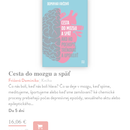
Cesta do mozgu a späť
Fričová Dominika
| Kniha
Čo nás bolí, keď nás bolí hlava? Čo sa deje v mozgu, keď spíme,
meditujeme, športujeme alebo keď sme zamilovaní? ké chemické
procesy prebiehajú počas depresívnej epizódy, sexuálneho aktu alebo
epileptického…
Do 5 dní
16,06 €