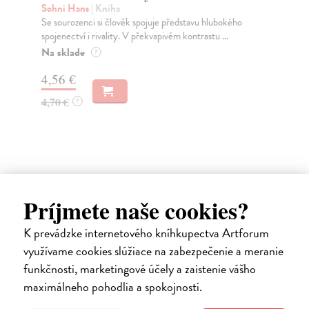
Sohni Hans
| Kniha
Me
Se sourozenci si člověk spojuje představu hlubokého
Nov
spojenectví i rivality. V překvapivém kontrastu ...
nem
Na sklade
Za
?
4,56 €
17
4,70 €
18
?
Ďalšie z kategórie psychológia
Príjmete naše cookies?
K prevádzke internetového kníhkupectva Artforum
využívame cookies slúžiace na zabezpečenie a meranie
funkčnosti, marketingové účely a zaistenie vášho
maximálneho pohodlia a spokojnosti.