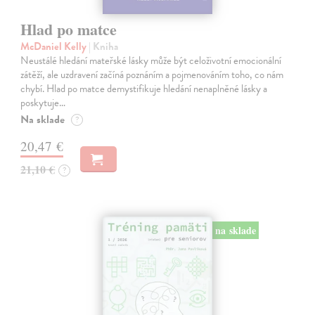
Hlad po matce
McDaniel Kelly
| Kniha
Neustálé hledání mateřské lásky může být celoživotní emocionální
zátěží, ale uzdravení začíná poznáním a pojmenováním toho, co nám
chybí. Hlad po matce demystifikuje hledání nenaplněné lásky a
poskytuje…
Na sklade
?
20,47 €
21,10 €
?
na sklade