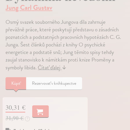
Jung Carl Gustav
Osmý svazek souborného Jungova díla zahrnuje
převážně práce, které poskytují představu o zásadních
poznatcích a podstatných pracovních hypotézách C. G.
Junga. Šest článků pochází z knihy O psychické
energetice a podstatě snů; Jung těmito spisy tehdy
zaujal stanovisko k námitkám proti knize Proměny a
symboly libida.
Čítať ďalej
↓
Kúpiť
Rezervovať v kníhkupectve
30,31 €
31,90 €
?