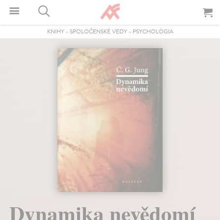
KNIHY
-
SPOLOČENSKÉ VEDY
-
PSYCHOLÓGIA
Dynamika nevědomí