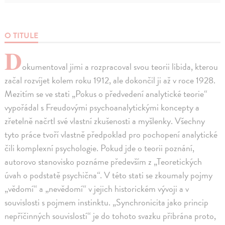
O TITULE
D
okumentoval jimi a rozpracoval svou teorii libida, kterou
začal rozvíjet kolem roku 1912, ale dokončil ji až v roce 1928.
Mezitím se ve stati „Pokus o předvedení analytické teorie“
vypořádal s Freudovými psychoanalytickými koncepty a
zřetelně načrtl své vlastní zkušenosti a myšlenky. Všechny
tyto práce tvoří vlastně předpoklad pro pochopení analytické
čili komplexní psychologie. Pokud jde o teorii poznání,
autorovo stanovisko poznáme především z „Teoretických
úvah o podstatě psychična“. V této stati se zkoumaly pojmy
„vědomí“ a „nevědomí“ v jejich historickém vývoji a v
souvislosti s pojmem instinktu. „Synchronicita jako princip
nepříčinných souvislostí“ je do tohoto svazku přibrána proto,