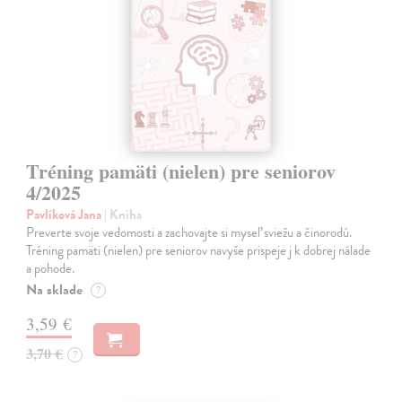
Tréning pamäti (nielen) pre seniorov
4/2025
Pavlíková Jana
| Kniha
Preverte svoje vedomosti a zachovajte si myseľ sviežu a činorodú.
Tréning pamäti (nielen) pre seniorov navyše prispeje j k dobrej nálade
a pohode.
Na sklade
?
3,59 €
3,70 €
?