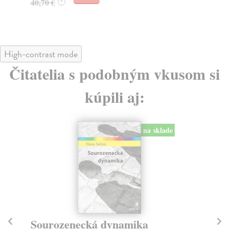
40,70 €
39
?
High-contrast mode
Čitatelia s podobným vkusom si
kúpili aj:
na sklade
Sourozenecká dynamika
A