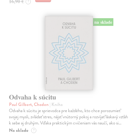
16,90 €
?
na sklade
Odvaha k súcitu
Paul Gilbert, Choden
| Kniha
Odvaha k súcitu je sprievodca pre každého, kto chce porozumieť
svojej mysli, zvládať stres, nájsť vnútorný pokoj a rozvíjať láskavý vzťah
k sebe aj druhým. Vďaka praktickým cvičeniam vás naučí, ako si…
Na sklade
?