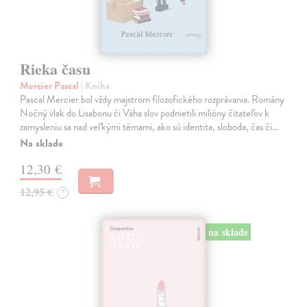
Rieka času
Mercier Pascal
| Kniha
Pascal Mercier bol vždy majstrom filozofického rozprávania. Romány
Nočný vlak do Lisabonu či Váha slov podnietili milióny čitateľov k
zamysleniu sa nad veľkými témami, ako sú identita, sloboda, čas či…
Na sklade
12,30 €
12,95 €
?
na sklade