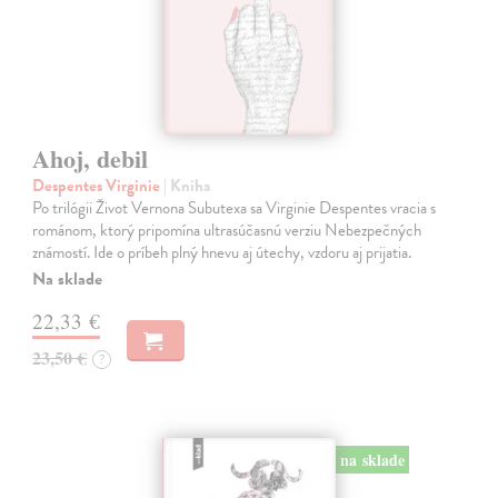
Ahoj, debil
Despentes Virginie
| Kniha
Po trilógii Život Vernona Subutexa sa Virginie Despentes vracia s
románom, ktorý pripomína ultrasúčasnú verziu Nebezpečných
známostí. Ide o príbeh plný hnevu aj útechy, vzdoru aj prijatia.
Na sklade
22,33 €
23,50 €
?
na sklade