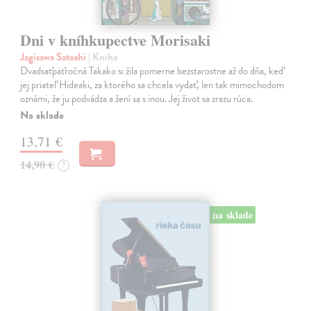
Dni v kníhkupectve Morisaki
Jagisawa Satoshi
| Kniha
Dvadsaťpäťročná Takako si žila pomerne bezstarostne až do dňa, keď
jej priateľ Hideaki, za ktorého sa chcela vydať, len tak mimochodom
oznámi, že ju podvádza a žení sa s inou. Jej život sa zrazu rúca.
Na sklade
13,71 €
14,90 €
?
na sklade