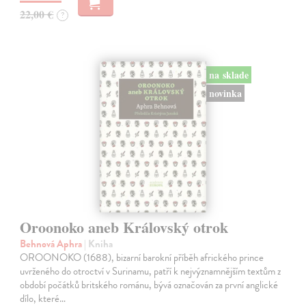
22,00 €
?
na sklade
novinka
Oroonoko aneb Královský otrok
Behnová Aphra
| Kniha
OROONOKO (1688), bizarní barokní příběh afrického prince
uvrženého do otroctví v Surinamu, patří k nejvýznamnějším textům z
období počátků britského románu, bývá označován za první anglické
dílo, které…