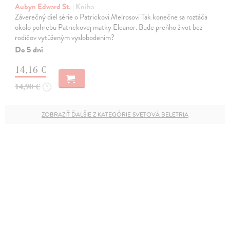
Aubyn Edward St.
| Kniha
Záverečný diel série o Patrickovi Melrosovi Tak konečne sa roztáča
okolo pohrebu Patrickovej matky Eleanor. Bude preňho život bez
rodičov vytúženým vyslobodením?
Do 5 dní
14,16 €
14,90 €
?
ZOBRAZIŤ ĎALŠIE Z KATEGÓRIE SVETOVÁ BELETRIA