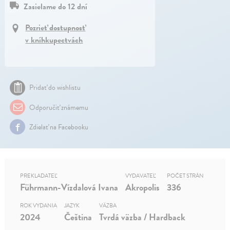
Zasielame do 12 dní
Pozrieť dostupnosť
v kníhkupectvách
Pridať do wishlistu
Odporučiť známemu
Zdielať na Facebooku
PREKLADATEĽ
VYDAVATEĽ
POČET STRÁN
Führmann-Vízdalová Ivana
Akropolis
336
ROK VYDANIA
JAZYK
VÄZBA
2024
Čeština
Tvrdá väzba / Hardback