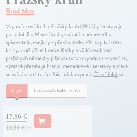
Brod Max
Vzpomínková kniha Pražský kruh (1966) představuje
poslední dílo Maxe Broda, známého německého
spisovatele, esejisty a překladatele. Pět kapitol této
knihy, v níž přítel Franze Kafky a vůdčí osobnost
pražských německy píšících autorů vypráví a vzpomíná,
výrazně přesahuje hranici memoárové literatury a stává
se svéráznou literárněhistorickou prací.
Čítať ďalej
↓
Kúpiť
Rezervovať v kníhkupectve
17,86 €
18,80 €
?