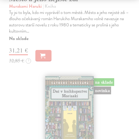
Murakami Haruki
| Kniha
Ty jsi to byla, kdo mi vyprávěl o tom městě. Město a jeho nejisté zdi –
dlouho očekávaný román Harukiho Murakamiho volně navazuje na
autorovu starší novelu z roku 1980 a tematicky se prolíná s jeho
kultovním…
Na sklade
31,21 €
32,85 €
?
na sklade
novinka