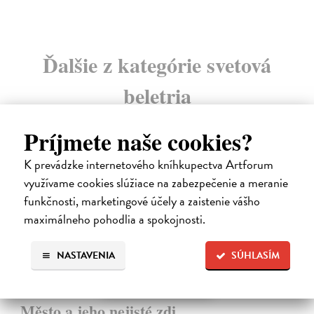
Ďalšie z kategórie svetová
beletria
Príjmete naše cookies?
na sklade
K prevádzke internetového kníhkupectva Artforum
využívame cookies slúžiace na zabezpečenie a meranie
funkčnosti, marketingové účely a zaistenie vášho
maximálneho pohodlia a spokojnosti.
NASTAVENIA
SÚHLASÍM
Město a jeho nejisté zdi