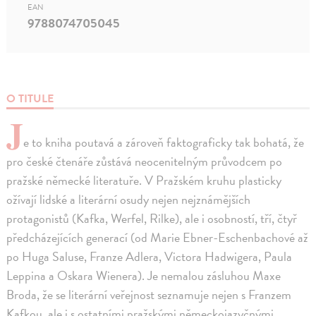
EAN
9788074705045
O TITULE
J
e to kniha poutavá a zároveň faktograficky tak bohatá, že
pro české čtenáře zůstává neocenitelným průvodcem po
pražské německé literatuře. V Pražském kruhu plasticky
ožívají lidské a literární osudy nejen nejznámějších
protagonistů (Kafka, Werfel, Rilke), ale i osobností, tří, čtyř
předcházejících generací (od Marie Ebner-Eschenbachové až
po Huga Saluse, Franze Adlera, Victora Hadwigera, Paula
Leppina a Oskara Wienera). Je nemalou zásluhou Maxe
Broda, že se literární veřejnost seznamuje nejen s Franzem
Kafkou, ale i s ostatními pražskými německojazyčnými