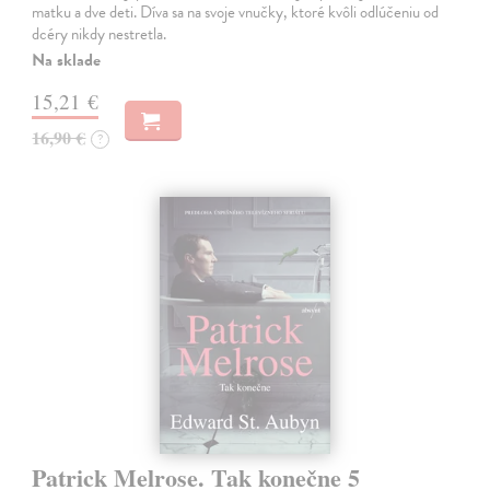
matku a dve deti. Díva sa na svoje vnučky, ktoré kvôli odlúčeniu od
dcéry nikdy nestretla.
Na sklade
15,21 €
16,90 €
?
Patrick Melrose. Tak konečne 5