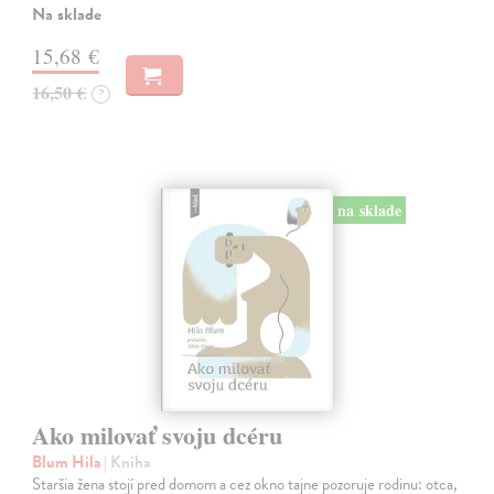
Na sklade
15,68 €
16,50 €
?
na sklade
Ako milovať svoju dcéru
Blum Hila
| Kniha
Staršia žena stojí pred domom a cez okno tajne pozoruje rodinu: otca,