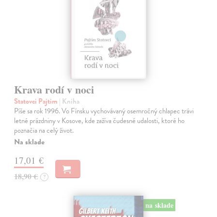
Krava rodí v noci
Statovci Pajtim
| Kniha
Píše sa rok 1996. Vo Fínsku vychovávaný osemročný chlapec trávi
letné prázdniny v Kosove, kde zažíva čudesné udalosti, ktoré ho
poznačia na celý život.
Na sklade
17,01 €
18,90 €
?
na sklade