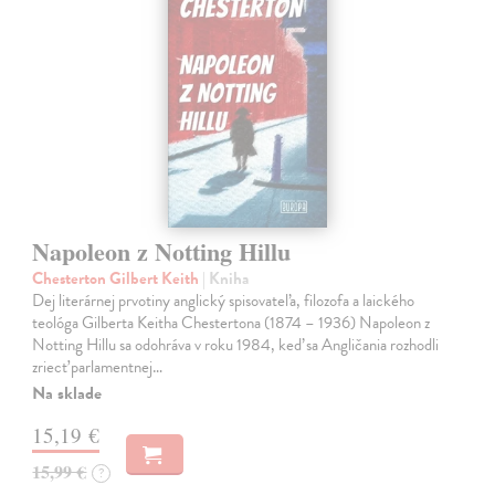
Napoleon z Notting Hillu
Chesterton Gilbert Keith
| Kniha
Dej literárnej prvotiny anglický spisovateľa, filozofa a laického
teológa Gilberta Keitha Chestertona (1874 – 1936) Napoleon z
Notting Hillu sa odohráva v roku 1984, keď sa Angličania rozhodli
zriecť parlamentnej…
Na sklade
15,19 €
15,99 €
?