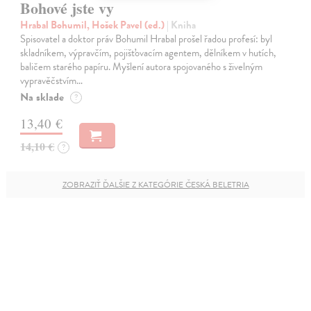
Bohové jste vy
Hrabal Bohumil, Hošek Pavel (ed.)
| Kniha
Spisovatel a doktor práv Bohumil Hrabal prošel řadou profesí: byl
skladníkem, výpravčím, pojišťovacím agentem, dělníkem v hutích,
baličem starého papíru. Myšlení autora spojovaného s živelným
vypravěčstvím…
Na sklade
?
13,40 €
14,10 €
?
ZOBRAZIŤ ĎALŠIE Z KATEGÓRIE ČESKÁ BELETRIA