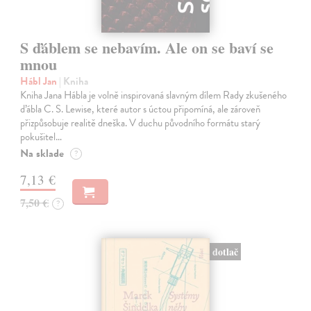
S ďáblem se nebavím. Ale on se baví se
mnou
Hábl Jan
| Kniha
Kniha Jana Hábla je volně inspirovaná slavným dílem Rady zkušeného
ďábla C. S. Lewise, které autor s úctou připomíná, ale zároveň
přizpůsobuje realitě dneška. V duchu původního formátu starý
pokušitel…
Na sklade
?
7,13 €
7,50 €
?
dotlač