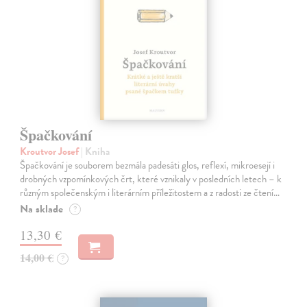
Špačkování
Kroutvor Josef
| Kniha
Špačkování je souborem bezmála padesáti glos, reflexí, mikroesejí i
drobných vzpomínkových črt, které vznikaly v posledních letech – k
různým společenským i literárním příležitostem a z radosti ze čtení…
Na sklade
?
13,30 €
14,00 €
?