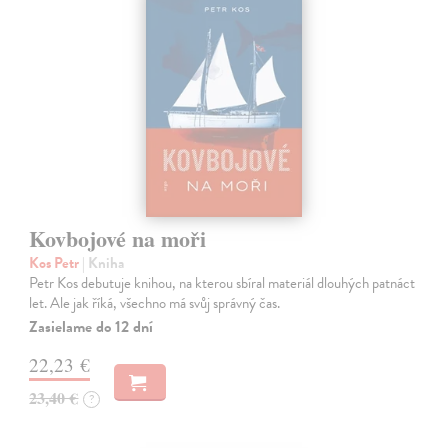
Kovbojové na moři
Kos Petr
| Kniha
Petr Kos debutuje knihou, na kterou sbíral materiál dlouhých patnáct
let. Ale jak říká, všechno má svůj správný čas.
Zasielame do 12 dní
22,23 €
23,40 €
?