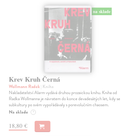
na sklade
Krev Kruh Černá
Wollmann Radek
| Kniha
Nakladatelství Alarm vydává druhou prozaickou knihu. Kniha od
Radka Wollmanna je návratem do konce devadesátých let, kdy se
subkultury po svém vypořádávaly s porevolučním chaosem.
Na sklade
?
18,80 €