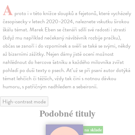
A
proto i v této knížce sloupků a fejetonů, které vycházely
časopisecky v letech 2020–2024, naleznete vskutku širokou
škálu témat. Marek Eben se čtenáři sdílí své radosti i strasti
(když mu například nečekaný návštěvník rozbije pračku),
občas se zanoří i do vzpomínek a svěří se také se svými, někdy
až bizarními zážitky. Nejen dámy jistě ocení možnost
nahlédnout do hercova šatníku a každého milovníka zvířat
pohladí po duši texty o psech. Ať už se při psaní autor dotýká
témat lehčích či těžších, vždy tak činí s notnou dávkou
humoru, s patřičným nadhledem a sebeironií.
High-contrast mode
Podobné tituly
na sklade