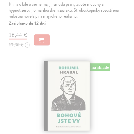
Kniha o bílé a černé magii, smyslu psaní, životě mouchy a
hypnotizérovi, o mariborském zázraku. Stroboskopicky rozostřená
milostná novela plná magického realismu.
Zasielame do 12 dní
16,44 €
17,30 €
?
na sklade