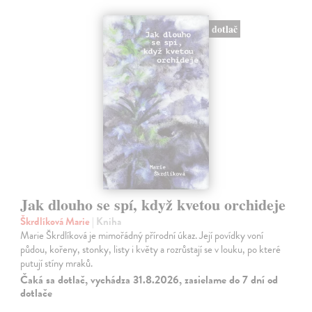
dotlač
Jak dlouho se spí, když kvetou orchideje
Škrdlíková Marie
| Kniha
Marie Škrdlíková je mimořádný přírodní úkaz. Její povídky voní
půdou, kořeny, stonky, listy i květy a rozrůstají se v louku, po které
putují stíny mraků.
Čaká sa dotlač, vychádza 31.8.2026, zasielame do 7 dní od
dotlače