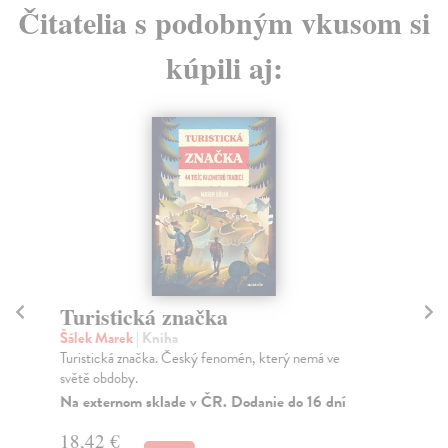
Čitatelia s podobným vkusom si
kúpili aj:
Turistická značka
Lé
Šálek Marek
| Kniha
Va
Turistická značka. Český fenomén, který nemá ve
Mar
světě obdoby.
rov
Na externom sklade v ČR. Dodanie do 16 dní
Za
18,42 €
11