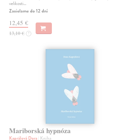
velikosti…
Zasielame do 12 dní
12,45 €
13,10 €
?
Mariborská hypnóza
Kaprálová Dora
| Kniha