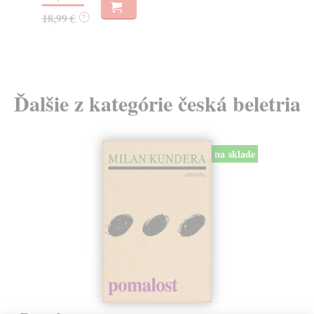
18,99 €
12
?
Ďalšie z kategórie česká beletria
na sklade