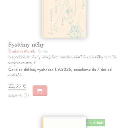
Systémy něhy
Šindelka Marek
| Kniha
Nepodobá se někdy lidský život mechanismu? A kolik něhy se může
skrývat ve stroji?
Čaká sa dotlač, vychádza 1.9.2026, zasielame do 7 dní od
dotlače
22,33 €
23,50 €
?
na sklade