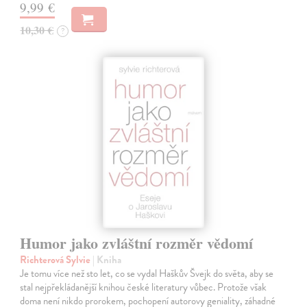
9,99 €
10,30 €
?
Humor jako zvláštní rozměr vědomí
Richterová Sylvie
| Kniha
Je tomu více než sto let, co se vydal Haškův Švejk do světa, aby se
stal nejpřekládanější knihou české literatury vůbec. Protože však
doma není nikdo prorokem, pochopení autorovy geniality, záhadné