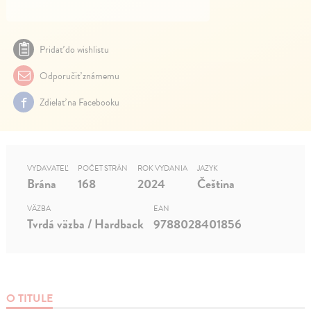
Pridať do wishlistu
Odporučiť známemu
Zdielať na Facebooku
VYDAVATEĽ
POČET STRÁN
ROK VYDANIA
JAZYK
Brána
168
2024
Čeština
VÄZBA
EAN
Tvrdá väzba / Hardback
9788028401856
O TITULE