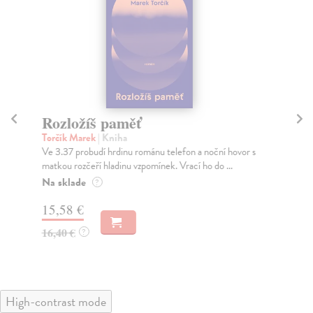
Rozložíš paměť
M
Torčík Marek
| Kniha
Te
Ve 3.37 probudí hrdinu románu telefon a noční hovor s
Než
matkou rozčeří hladinu vzpomínek. Vrací ho do ...
ní 
Na sklade
Za
?
15,58 €
22
16,40 €
23
?
High-contrast mode