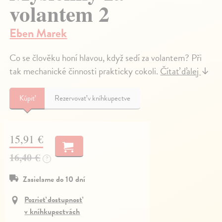
volantem 2
Eben Marek
Co se člověku honí hlavou, když sedí za volantem? Při
tak mechanické činnosti prakticky cokoli.
Čítať ďalej
↓
Kúpiť
Rezervovať v kníhkupectve
15,91 €
16,40 €
?
Zasielame do 10 dní
Pozrieť dostupnosť
v kníhkupectvách