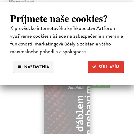
Pomalost
Kundera Milan
| Kniha
Príjmete naše cookies?
Pomalost, chronologicky první ze čtyř románů Milana Kundery
napsaných francouzsky, vychází v českém překladu Anny
Kareninové. Vydávání Kunderových románů v českém jazyce se
K prevádzke internetového kníhkupectva Artforum
uzavírá.
využívame cookies slúžiace na zabezpečenie a meranie
Na sklade
?
funkčnosti, marketingové účely a zaistenie vášho
maximálneho pohodlia a spokojnosti.
14,73 €
15,50 €
?
NASTAVENIA
SÚHLASÍM
na sklade