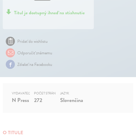
Titul je dostupný ihneď na stiahnutie
Pridať do wishlistu
Odporučiť známemu
Zdielať na Facebooku
VYDAVATEĽ
POČET STRÁN
JAZYK
N Press
272
Slovenčina
O TITULE