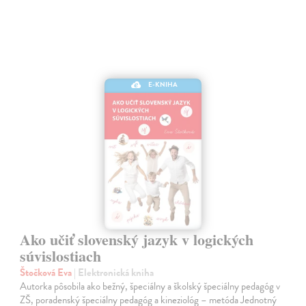
E-KNIHA
Ako učiť slovenský jazyk v logických
súvislostiach
Štočková Eva
| Elektronická kniha
Autorka pôsobila ako bežný, špeciálny a školský špeciálny pedagóg v
ZŠ, poradenský špeciálny pedagóg a kineziológ – metóda Jednotný