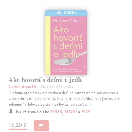
E-KNIHA
Ako hovoriť s deťmi o jedle
Colton Anna Dr.
| Elektronická kniha
Riešenie problémov s jedením u detí od narodenia po adolescenciu
Upozornili vás niekedy na to, že si nesmiete dať dezert, kým nezjete
zeleninu? Alebo že by ste mali byť za jedlo vďační?
Na stiahnutie ako
EPUB
,
MOBI
a
PDF
16,20 €