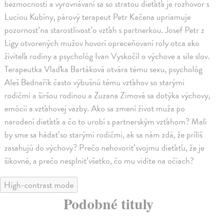
bezmocnosti a vyrovnávaní sa so stratou dieťaťa je rozhovor s
Luciou Kubíny, párový terapeut Petr Kačena upriamuje
pozornosť na starostlivosť o vzťah s partnerkou. Josef Petr z
Ligy otvorených mužov hovorí opreceňovaní roly otca ako
živiteľa rodiny a psychológ Ivan Vyskočil o výchove a sile slov.
Terapeutka Vlaďka Bartáková otvára tému sexu, psychológ
Aleš Bednařík často výbušnú tému vzťahov so starými
rodičmi a širšou rodinou a Zuzana Zimová sa dotýka výchovy,
emócií a vzťahovej väzby. Ako sa zmení život muža po
narodení dieťaťa a čo to urobí s partnerským vzťahom? Mali
by sme sa hádať so starými rodičmi, ak sa nám zdá, že príliš
zasahujú do výchovy? Prečo nehovoriť svojmu dieťaťu, že je
šikovné, a prečo nesplniť všetko, čo mu vidíte na očiach?
High-contrast mode
Podobné tituly