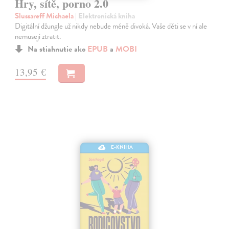
Hry, sítě, porno 2.0
Slussareff Michaela
| Elektronická kniha
Digitální džungle už nikdy nebude méně divoká. Vaše děti se v ní ale
nemusejí ztratit.
Na stiahnutie ako
EPUB
a
MOBI
13,95 €
E-KNIHA