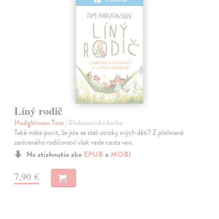
Líný rodič
Hodgkinson Tom
| Elektronická kniha
Také máte pocit, že jste se stali otroky svých dětí? Z přehnaně
zaníceného rodičovství však vede cesta ven.
Na stiahnutie ako
EPUB
a
MOBI
7,90 €