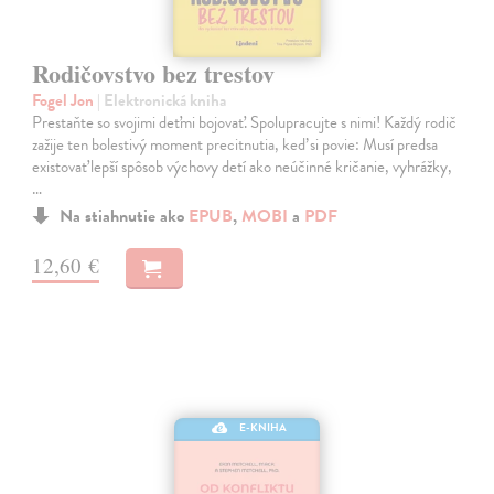
Rodičovstvo bez trestov
Fogel Jon
| Elektronická kniha
Prestaňte so svojimi deťmi bojovať. Spolupracujte s nimi! Každý rodič
zažije ten bolestivý moment precitnutia, keď si povie: Musí predsa
existovať lepší spôsob výchovy detí ako neúčinné kričanie, vyhrážky,
…
Na stiahnutie ako
EPUB
,
MOBI
a
PDF
12,60 €
E-KNIHA