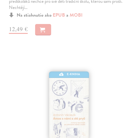
předškoláků nechce pro své děti tradiční školu, kterou sami prošli.
Nechtějí…
Na stiahnutie ako
EPUB
a
MOBI
12,49 €
E-KNIHA