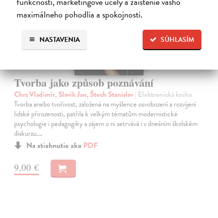
funkčnosti, marketingové účely a zaistenie vášho
maximálneho pohodlia a spokojnosti.
NASTAVENIA
SÚHLASÍM
Tvorba jako způsob poznávání
Chrz Vladimír, Slavik Jan, Štech Stanislav
| Elektronická kniha
Tvorba anebo tvořivost, založená na myšlence osvobození a rozvíjení
lidské přirozenosti, patřila k velkým tématům modernistické
psychologie i pedagogiky a zájem o ni setrvává i v dnešním školském
diskurzu.…
Na stiahnutie ako
PDF
9,00 €