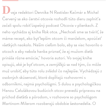
D
vaja redaktori Denníka N Rastislav Kačmár a Michal
Červený sa ako čerství otcovia rozhodli túto dieru zaplniť a
začali spolu robiť úspešný podcast Otcovia v plienkach. Z
neho vychádza aj kniha Rok otca. „Nechceli sme sa tváriť, že
máme recept, ako byť lepším otcom či manželom, apoúčať
všetkých naokolo. Naším cieľom bolo, aby sa viac hovorilo o
otcoch a aby nebola hanba priznať, že aj mužom dieťa
prináša rôzne emócie,“ hovoria autori. Vo svojej knihe
opisujú, aké je byť otcom, a zamýšľajú sa nad tým, čo môže
muž urobiť, aby túto rolu zvládol čo najlepšie. Vychádzajú z
osobných skúseností, ktoré dopĺňajú rozhovormi s
odborníkmi, najmä psychológmi. S dulou a psychologičkou
Hanou Celušákovou budúcich otcov prevedú prípravou na
príchod dieťaťa a pôrodom, v rozhovore so psychológom
Martinom Milerom rozoberajú obdobie šestonedelia. O