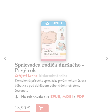
E-KNIHA
Sprievodca rodiča dnešného -
D
Prvý rok
Ba
Bez
Žofajová Lenka
| Elektronická kniha
ovp
Komplexná príručka sprevádza prvým rokom života
d...
bábätka a pod dohľadom odborníčok rieši témy
šestone...
Na stiahnutie ako
EPUB
,
MOBI
a
PDF
17
18,90 €