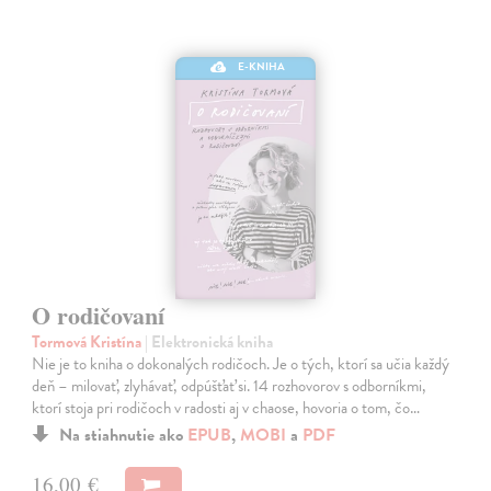
E-KNIHA
O rodičovaní
Tormová Kristína
| Elektronická kniha
Nie je to kniha o dokonalých rodičoch. Je o tých, ktorí sa učia každý
deň – milovať, zlyhávať, odpúšťať si. 14 rozhovorov s odborníkmi,
ktorí stoja pri rodičoch v radosti aj v chaose, hovoria o tom, čo…
Na stiahnutie ako
EPUB
,
MOBI
a
PDF
16,00 €