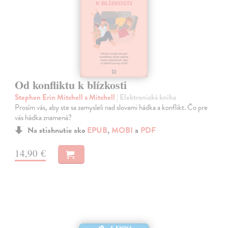
Od konfliktu k blízkosti
Stephen Erin Mitchell a Mitchell
| Elektronická kniha
Prosím vás, aby ste sa zamysleli nad slovami hádka a konflikt. Čo pre
vás hádka znamená?
Na stiahnutie ako
EPUB
,
MOBI
a
PDF
14,90 €
E-KNIHA