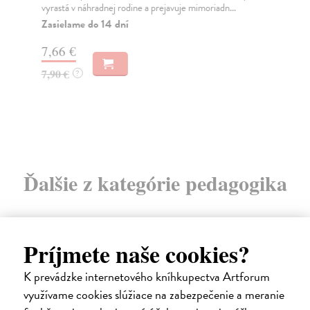
vyrastá v náhradnej rodine a prejavuje mimoriadn...
Roz
pol
Zasielame do 14 dní
Do
7,66 €
12
7,90 €
?
12
Ďalšie z kategórie pedagogika
Príjmete naše cookies?
E-KNIHA
K prevádzke internetového kníhkupectva Artforum
využívame cookies slúžiace na zabezpečenie a meranie