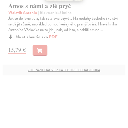
Ámos s námi a zlé pryč
Václavík Antonín
| Elektronická kniha
Jak se do lavic volá, tak se z lavic ozývá… Na neduhy českého školství
se dá jít různě, například pomocí veřejného pranýřování. Hravá kniha
Antonína Václavíka na to jde jinak, od lesa, a nahlíží situaci…
Na stiahnutie ako
PDF
15,79 €
ZOBRAZIŤ ĎALŠIE Z KATEGÓRIE PEDAGOGIKA