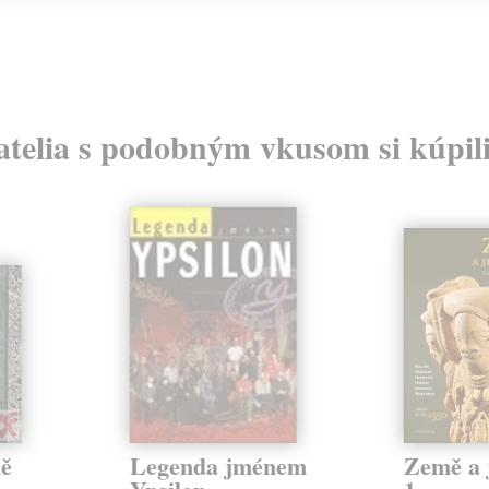
atelia s podobným vkusom si kúpili
mě
Legenda jménem
Země a 