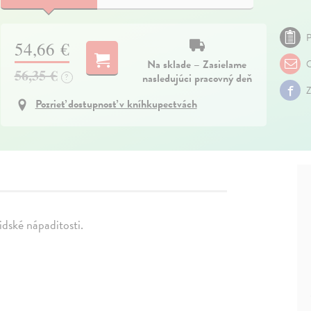
P
54,66 €
Na sklade – Zasielame
O
56,35 €
nasledujúci pracovný deň
?
Z
Pozrieť dostupnosť v kníhkupectvách
idské nápaditosti.