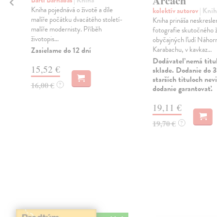
Arcach
Bartl Barnabáš
| Kniha
Kniha pojednává o životě a díle
kolektív autorov
| Knih
malíře počátku dvacátého století-
Kniha prináša neskresle
malíře modernisty. Příběh
fotografie skutočného ž
životopis...
obyčajných ľudí Náhor
Karabachu, v kavkaz...
Zasielame do 12 dní
Dodávateľ nemá titu
15,52 €
sklade. Dodanie do 3
starších tituloch ne
16,00 €
?
dodanie garantovať.
19,11 €
19,70 €
?