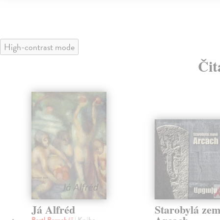
High-contrast mode
Čit
Já Alfréd
Starobylá ze