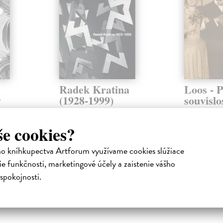
Radek Kratina
Loos - P
v
(1928-1999)
souvislo
kolektív autorov
| Kniha
kolektív aut
Vydání souborné publikace o
Publikaci vyd
še cookies?
Kratinově díle konečně zaplňuje
galerie v Plzn
í z
dosavadní mezeru v přehledu
příležitosti k
kademie
ho kníhkupectva Artforum využívame cookies slúžiace
výrazných os...
výstavy....
 pohled na
e funkčnosti, marketingové účely a zaistenie vášho
Zasielame do 12 dní
Zasielame d
spokojnosti.
66,93 €
68,39 €
69,00 €
70,50 €
?
?