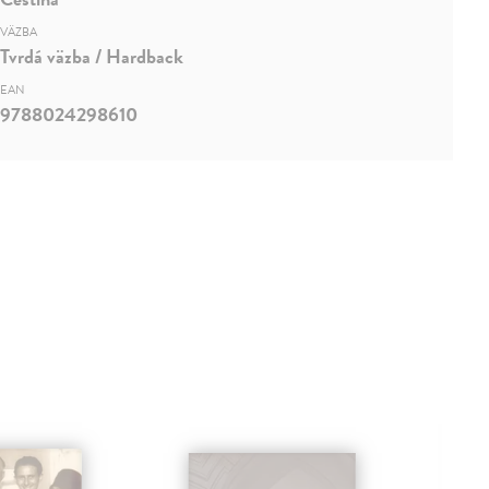
VÄZBA
Tvrdá väzba / Hardback
EAN
9788024298610