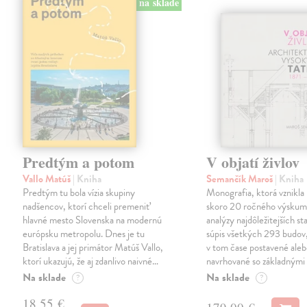
na sklade
Predtým a potom
V objatí živlov
Vallo Matúš
| Kniha
Semančík Maroš
| Kniha
Predtým tu bola vízia skupiny
Monografia, ktorá vznikla 
nadšencov, ktorí chceli premeniť
skoro 20 ročného výskum
hlavné mesto Slovenska na modernú
analýzy najdôležitejších st
európsku metropolu. Dnes je tu
súpis všetkých 293 budov,
Bratislava a jej primátor Matúš Vallo,
v tom čase postavené ale
ktorí ukazujú, že aj zdanlivo naivné…
navrhované so základnými
Na sklade
Na sklade
?
?
18,55 €