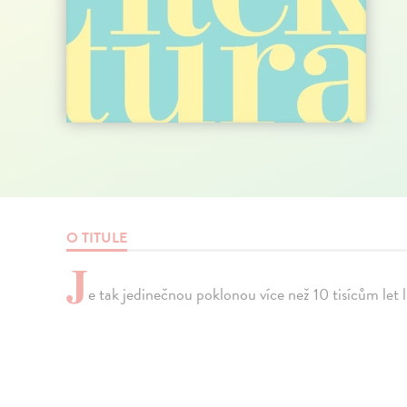
O TITULE
J
e tak jedinečnou poklonou více než 10 tisícům let l