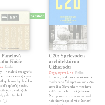
na sklade
 Panelová
C20: Sprievodca
afia Košíc
architektúrou
Užhorodu
roš
| Kniha
y – Panelová topografia
Degtyaryova Lina
| Kniha
krem mapovania vývoja a
Užhorod, podobne ako iné mestá
otlivých košických sídlisk
moderného Zakarpatska, má v 20.
 cieľ popísať aj genézu
storočí so Slovenskom množstvo
notlivých panelových
kultúrnych a historických väzieb.
ždý jeden typ bloku…
Pred prvou svetovou vojnou mali
e
naše územia spoločnú skúsenosť,
?