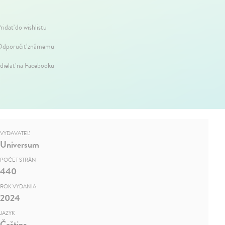
ridať do wishlistu
dporučiť známemu
dielať na Facebooku
VYDAVATEĽ
Universum
POČET STRÁN
440
ROK VYDANIA
2024
JAZYK
Čeština