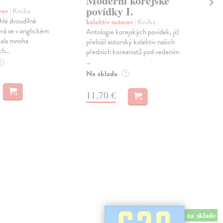
Moderní korejské
kol
povídky I.
Des
orov
| Kniha
desi
áhlé dvoudílné
kolektív autorov
| Kniha
ako 
erá se v anglickém
Antologie korejských povídek, již
Akvi
kala mnoha
přeložil autorský kolektiv našich
h...
Zas
předních koreanistů pod vedením
...
?
5,
Na sklade
?
5,6
11,70 €
na sklade