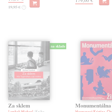
179,00 €
19,95 €
?
na sklade
Za sklem
Monumentálna 
Lambek Michael
| Kniha
Hermanová Kristína, Ch