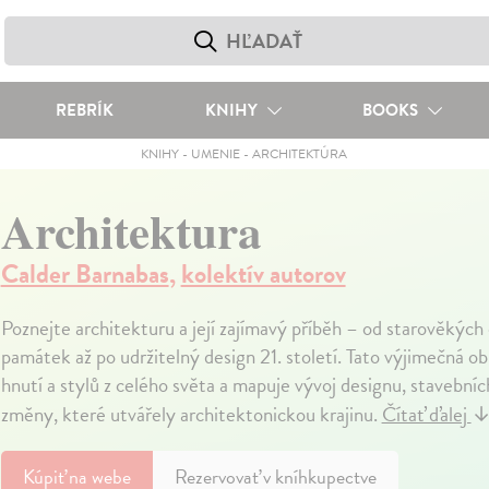
REBRÍK
KNIHY
BOOKS
KNIHY
-
UMENIE
-
ARCHITEKTÚRA
Architektura
Calder Barnabas
,
kolektív autorov
Poznejte architekturu a její zajímavý příběh – od starověkých
památek až po udržitelný design 21. století. Tato výjimečná o
hnutí a stylů z celého světa a mapuje vývoj designu, stavebníc
změny, které utvářely architektonickou krajinu.
Čítať ďalej
Kúpiť
na webe
Rezervovať v kníhkupectve