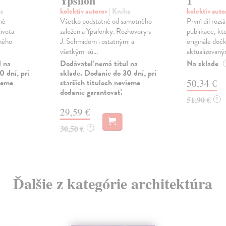
Ypsilon
1
a
kolektív autorov
| Kniha
kolektív aut
né
Všetko podstatné od samotného
První díl rozs
ivota
založenia Ypsilonky. Rozhovory s
publikace, kt
ného
J. Schmidom i ostatnými a
originále doč
všetkými sú...
aktualizovanýc
l na
Dodávateľ nemá titul na
Na sklade
0 dní, pri
sklade. Dodanie do 30 dní, pri
vieme
starších tituloch nevieme
50,34 €
dodanie garantovať.
51,90 €
?
29,59 €
30,50 €
?
Ďalšie z kategórie architektúra