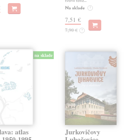
tvorili totiž…
€
Na sklade
?
7,51 €
7,90 €
?
na sklade
lava: atlas
Jurkovičovy
k 1950-1995
Luhačovice