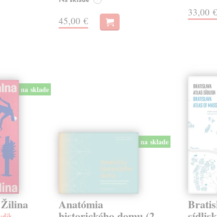
33,00 
45,00 €
na sklade
na sklade
Žilina
Anatómia
Bratis
historického domu (2.
sídlis
udík