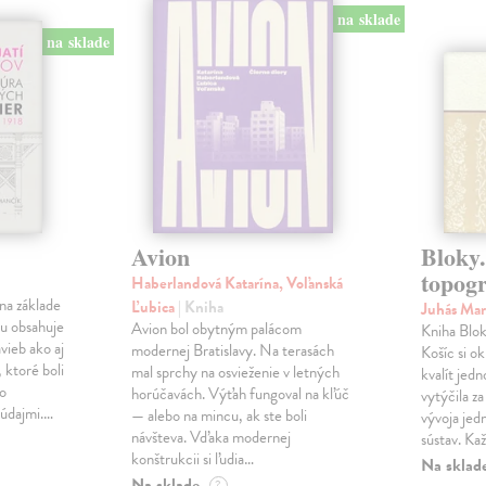
na sklade
na sklade
Avion
Bloky.
topogr
Haberlandová Katarína, Voľanská
na základe
Ľubica
| Kniha
Juhás Ma
u obsahuje
Avion bol obytným palácom
Kniha Blok
avieb ako aj
modernej Bratislavy. Na terasách
Košíc si o
 ktoré boli
mal sprchy na osvieženie v letných
kvalít jedn
bo
horúčavách. Výťah fungoval na kľúč
vytýčila za
 údajmi.…
— alebo na mincu, ak ste boli
vývoja jed
návšteva. Vďaka modernej
sústav. Ka
konštrukcii si ľudia…
Na sklad
Na sklade
?