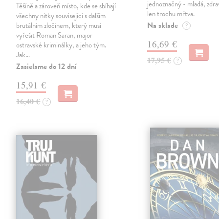
jednoznačný - mladá, zdra
Těšíně a zároveň místo, kde se sbíhají
len trochu mŕtva.
všechny nitky související s dalším
Na sklade
brutálním zločinem, který musí
?
vyřešit Roman Saran, major
16,69 €
ostravské kriminálky, a jeho tým.
Jak…
17,95 €
?
Zasielame do 12 dní
15,91 €
16,40 €
?