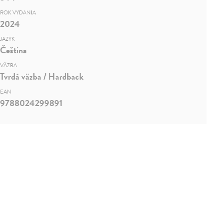
ROK VYDANIA
2024
JAZYK
Čeština
VÄZBA
Tvrdá väzba / Hardback
EAN
9788024299891