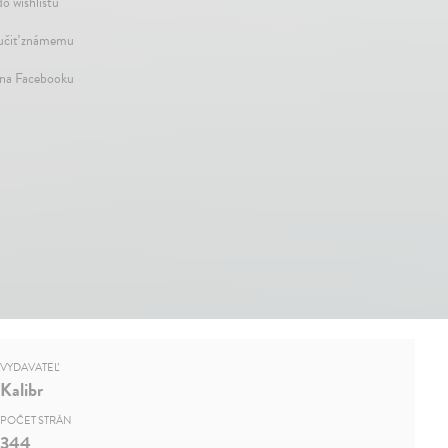
do wishlistu
čiť známemu
 na Facebooku
VYDAVATEĽ
Kalibr
POČET STRÁN
344