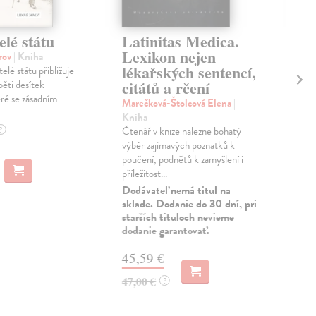
lé státu
Latinitas Medica.
He
Lexikon nejen
Po
orov
| Kniha
lékařských sentencí,
a 
lé státu přibližuje
citátů a rčení
pěti desítek
kol
eré se zásadním
Lub
Marečková-Štolcová Elena
|
z n
Kniha
ling
?
Čtenář v knize nalezne bohatý
Jeho
výběr zajímavých poznatků k
poučení, podnětů k zamyšlení i
Dod
příležitost...
skl
sta
Dodávateľ nemá titul na
dod
sklade. Dodanie do 30 dní, pri
starších tituloch nevieme
10
dodanie garantovať.
10,
45,59 €
47,00 €
?