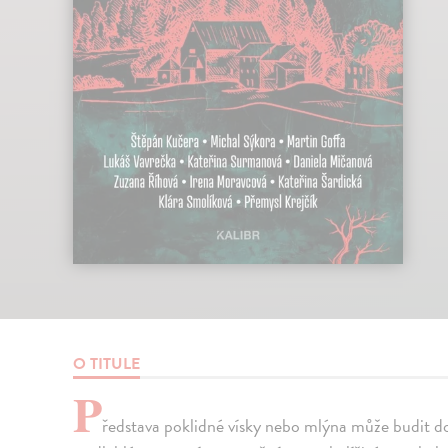
O TITULE
P
ředstava poklidné vísky nebo mlýna může budit d