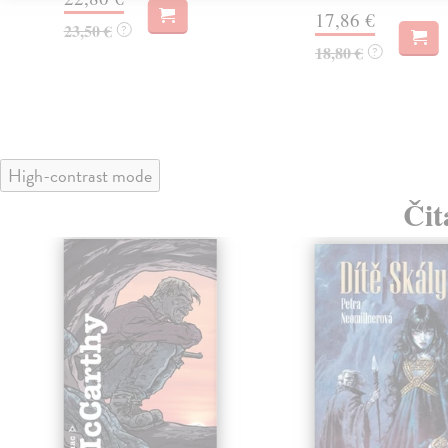
17,86 €
23,50 €
?
18,80 €
?
High-contrast mode
Čit