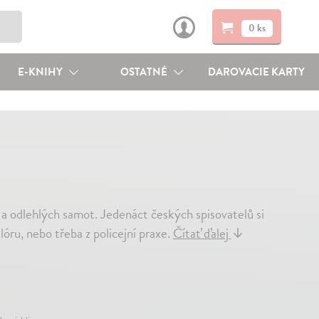
0 ks
E-KNIHY
OSTATNÉ
DAROVACIE KARTY
a odlehlých samot. Jedenáct českých spisovatelů si
lóru, nebo třeba z policejní praxe.
Čítať ďalej
↓