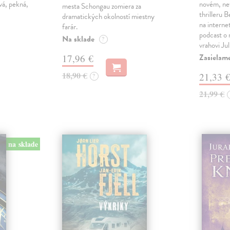
vá, pekná,
novém, ne
mesta Schongau zomiera za
thrilleru 
dramatických okolností miestny
na interne
farár.
podcast o
Na sklade
?
vrahovi Ju
Zasielam
17,96 €
18,90 €
21,33 
?
21,99 €
na sklade