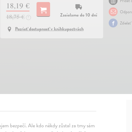
Pridať 
18,19 €
Odporu
Zasielame do 10 dní
18,75 €
?
Zdielať
Pozrieť dostupnosť v kníhkupectvách
ojem bezpečí. Ale kdo někdy zůstal za tmy sám