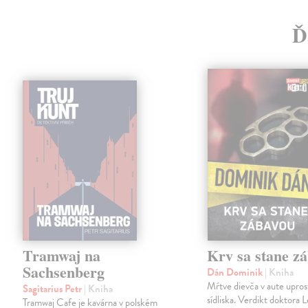
Ď
Tramwaj na
Krv sa stane z
Sachsenberg
Dán Dominik
| Kniha
Mŕtve dievča v aute upros
Sagitarius Petr
| Kniha
sídliska. Verdikt doktora 
Tramwaj Cafe je kavárna v polském