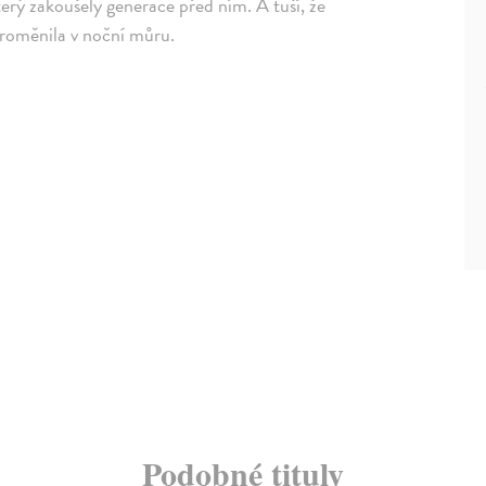
terý zakoušely generace před ním. A tuší, že
proměnila v noční můru.
Podobné tituly