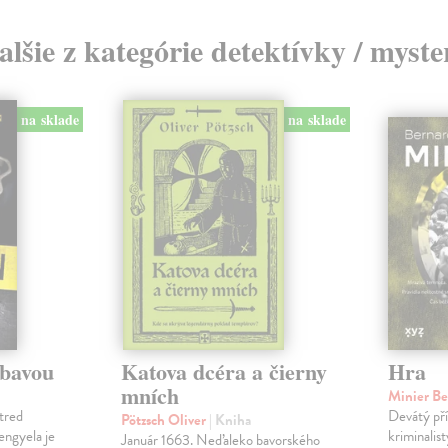
alšie z kategórie detektívky / myste
na sklade
na sklade
ábavou
Katova dcéra a čierny
Hra
mních
Minier B
tred
Devátý pří
Pötzsch Oliver
| Kniha
Lengyela je
kriminalis
Január 1663. Neďaleko bavorského