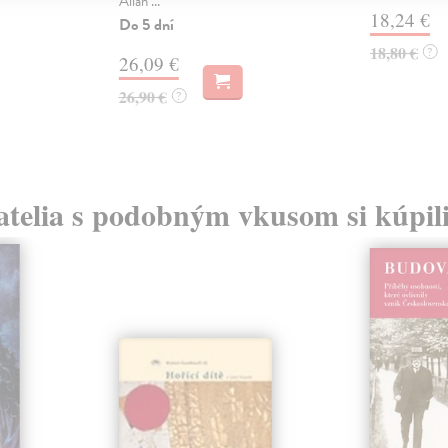
Allan ...
18,24 €
Do 5 dní
18,80 €
?
26,09 €
26,90 €
?
atelia s podobným vkusom si kúpili