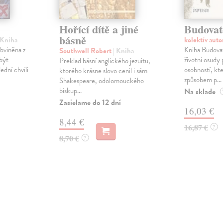
Hořící dítě a jiné
Budovate
básně
 Kniha
kolektív aut
bviněna z
Kniha Budovate
Southwell Robert
| Kniha
být
životní osudy 
Preklad básní anglického jezuitu,
ední chvíli
osobností, kt
ktorého krásne slovo cenil i sám
způsobem p...
Shakespeare, odolomouckého
biskup...
Na sklade
Zasielame do 12 dní
16,03 €
8,44 €
16,87 €
?
8,70 €
?