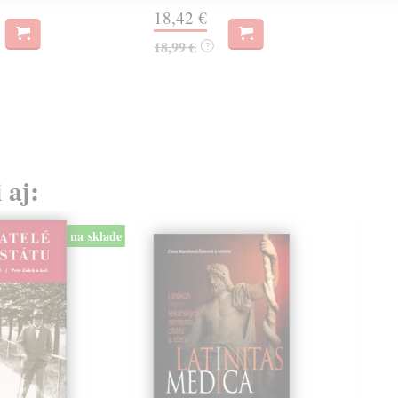
18,42 €
22,
18,99 €
?
 aj:
na sklade