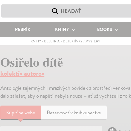
REBRÍK
KNIHY
BOOKS
KNIHY
-
BELETRIA
-
DETEKTÍVKY / MYSTERY
Osiřelo dítě
kolektív autorov
Antologie tajemných i mrazivých povídek z prostředí venkova 
dalo záležet, aby o napětí nebyla nouze – ať už vycházeli z folk
Kúpiť
na webe
Rezervovať v kníhkupectve