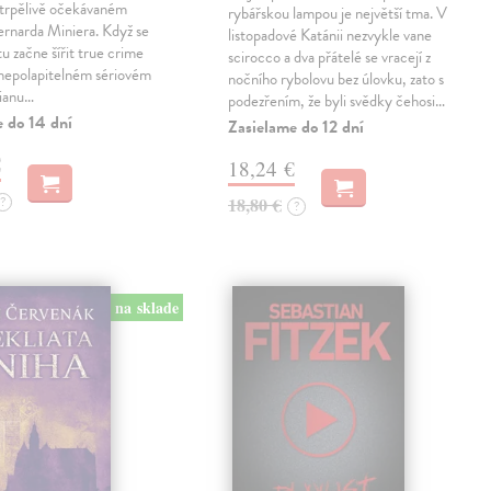
trpělivě očekávaném
rybářskou lampou je největší tma. V
Bernarda Miniera. Když se
listopadové Katánii nezvykle vane
tu začne šířit true crime
scirocco a dva přátelé se vracejí z
 nepolapitelném sériovém
nočního rybolovu bez úlovku, zato s
lianu…
podezřením, že byli svědky čehosi…
e do 14 dní
Zasielame do 12 dní
€
18,24 €
?
18,80 €
?
na sklade