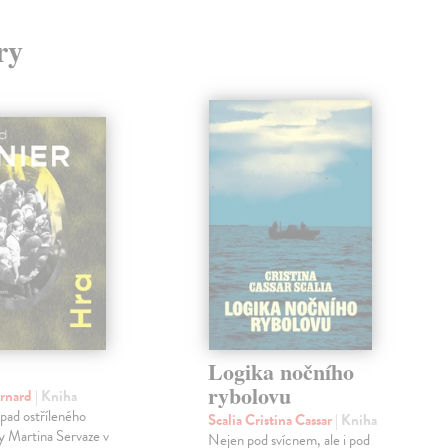
ry
Logika nočního
rybolovu
ernard
| Kniha
pad ostříleného
Scalia Cristina Cassar
| Kniha
ty Martina Servaze v
Nejen pod svícnem, ale i pod