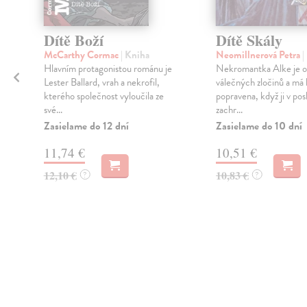
Dítě Boží
Dítě Skály
McCarthy Cormac
| Kniha
Neomillnerová Petra
|
Hlavním protagonistou románu je
Nekromantka Alke je o
Lester Ballard, vrah a nekrofil,
válečných zločinů a má 
kterého společnost vyloučila ze
popravena, když ji v posl
své...
zachr...
Zasielame do 12 dní
Zasielame do 10 dní
11,74 €
10,51 €
12,10 €
10,83 €
?
?