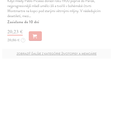
Když mladý Pablo Picasso dorazil roku 1900 poprvé do Paříže,
nejprogresivnější mladí umělci žili a tvořili v bohémské čtvrti
Montmartre na kopci pod starými větrnými mlýny. V následujícím
desetiletí, mezi…
Zasielame do 10 dní
20,23 €
20,86 €
?
ZOBRAZIŤ ĎALŠIE Z KATEGÓRIE ŽIVOTOPISY A MEMOÁRE