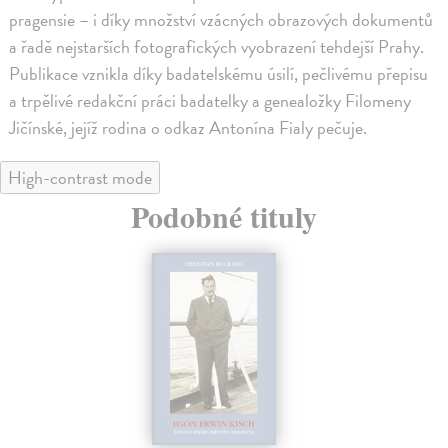
pragensie – i díky množství vzácných obrazových dokumentů
a řadě nejstarších fotografických vyobrazení tehdejší Prahy.
Publikace vznikla díky badatelskému úsilí, pečlivému přepisu
a trpělivé redakční práci badatelky a genealožky Filomeny
Jičínské, jejíž rodina o odkaz Antonína Fialy pečuje.
High-contrast mode
Podobné tituly
na sklade