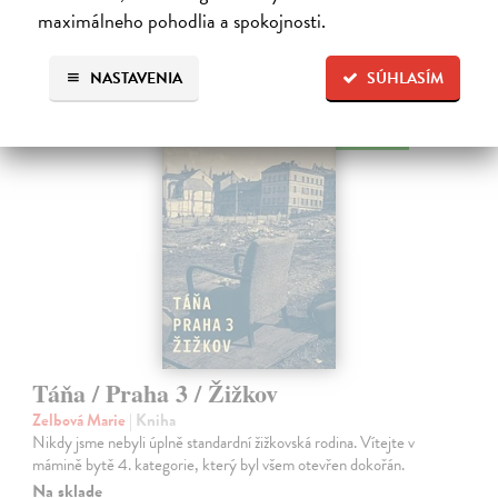
Ďalšie z kategórie životopisy a
maximálneho pohodlia a spokojnosti.
memoáre
NASTAVENIA
SÚHLASÍM
na sklade
Táňa / Praha 3 / Žižkov
Zelbová Marie
| Kniha
Nikdy jsme nebyli úplně standardní žižkovská rodina. Vítejte v
mámině bytě 4. kategorie, který byl všem otevřen dokořán.
Na sklade