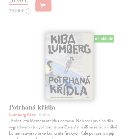
20,90 €
22,00 €
?
na sklade
Potrhaná křídla
Lumberg Kiba
| Kniha
Třináctiletá Memesa utekla z domova. Na konci prvního dílu
vygradovalo všudypřítomné ponižování a násilí na ženách v silně
konzervativní romské komunitě finských Kale pokusem o její