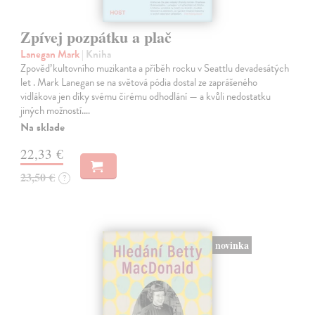
Zpívej pozpátku a plač
Lanegan Mark
| Kniha
Zpověď kultovního muzikanta a příběh rocku v Seattlu devadesátých
let . Mark Lanegan se na světová pódia dostal ze zaprášeného
vidlákova jen díky svému čirému odhodlání — a kvůli nedostatku
jiných možností.…
Na sklade
22,33 €
23,50 €
?
novinka