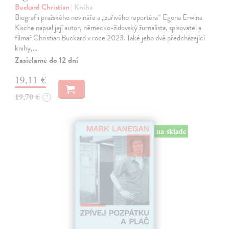
Buckard Christian
| Kniha
Biografii pražského novináře a „zuřivého reportéra“ Egona Erwina
Kische napsal její autor, německo-židovský žurnalista, spisovatel a
filmař Christian Buckard v roce 2023. Také jeho dvě předcházející
knihy,…
Zasielame do 12 dní
19,11 €
19,70 €
?
na sklade