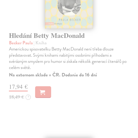
Hledání Betty MacDonald
Becker Paula
| Kniha
Americkou spisovatelku Betty MacDonald není třeba dlouze
představovat. Svými knihami nabitými osobními příhodami a
svérázným smyslem pro humor si získala několik generací čtenářů po
celém světě.
Na externom sklade v ČR. Dodanie do 16 dní
17,94 €
18,49 €
?