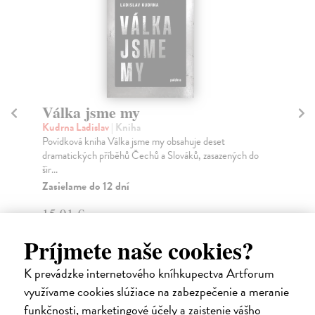
Byli jsme tu vždycky
Titlbach Filip
| Kniha
Př
„Jednou jsem se zeptal mámy, co bude dělat, až budu
Bu
dospělej a přivedu domů manžela s dětmi. Na to m...
Rud
Na sklade
?
pro
je...
16,00 €
16,49 €
?
Príjmete naše cookies?
7,
K prevádzke internetového kníhkupectva Artforum
využívame cookies slúžiace na zabezpečenie a meranie
funkčnosti, marketingové účely a zaistenie vášho