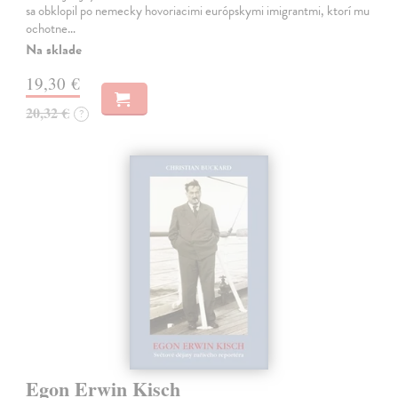
sa obklopil po nemecky hovoriacimi európskymi imigrantmi, ktorí mu
ochotne…
Na sklade
19,30 €
20,32 €
?
Egon Erwin Kisch