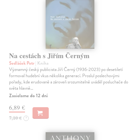
Na cestách s Jiřím Černým
Sedláček Petr
| Kniha
Významný český publicista Jiří Černý (1936-2023) po desetiletí
formoval hudební vkus několika generací. Proslul poslechovými
pořady, kde erudovaně a zároveň srozumitelně uváděl posluchače do
světa hlavně…
Zasielame do 12 dní
6,89 €
7,10 €
?