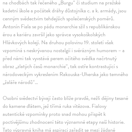
na chodbách tak řečeného „Burgu“ či studium na pražské
kadetní škole a počátek dráhy důstojníka c. a k. armády, jsou
cenným svědectvím tehdejších společenských poměrů.
Antonín Fiala se po pádu monarchie sžil s republikánskou
érou a kariéru završil jako správce vysokoškolských
Hlávkových kolejí. Na druhou polovinu 19. století však
vzpomíná s neskrývanou nostalgií i svérázným humorem – a
před námi tak vyvstává perem očitého svědka načrtnutý
obraz „zlatých časů monarchie“, tak ostře kontrastující s
národoveckým vykreslením Rakouska-Uherska jako temného
„žaláře národů“…
Osobní svědectví bývají často blíže pravdě, nežli dějiny tesané
do kamene dlátem, jež třímá ruka vítězova. Fialovy
autentické vzpomínky proto snad mohou přispět k
poctivějšímu zhodnocení této významné etapy naší historie.
Tato výpravná kniha má aspiraci zařadit se mezi žádané