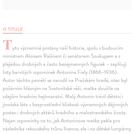
O TITULE
T
yto významné postavy naší historie, spolu s budoucím
ministrem Aloisem Rašínem či senátorem Soukupem a s
plejádou drobných a často bezejmenných figurek – zaplňují
listy barvitých vzpomínek Antonína Fialy (1866–1936).
Autor těchto pamětí se narodil na Pražském hradě, otec byl
požárním hlásným na Svatovítské věži, matka sloužila na
zdejším hradním hejtmanství. Malý Antonín trávil dětství i
jinošská léta v bezprostřední blízkosti významných dějinných
postav i drobných aktérů hradního a malostranského života.
Nejen vzpomínky na to, jak Antonínova matka pekla pro
následníka rakouského trůnu lívance, ale i na dětské lumpárny