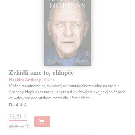
Zvládli sme to, chlapče
Hopkins Anthony
| Kniha
Možno zabudneme na minulosť, ale minulosť nezabudne na nás Sir
Anthony Hopkins sa narodil a vyrastal v krízových a vojnových časoch
vo waleskom oceliarskom mestečku Port Talbot.
Do 4 dní
22,21 €
22,90 €
?