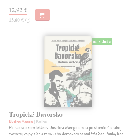
12,92 €
13,60 €
?
na sklade
Tropické Bavorsko
Betina Anton
| Kniha
Po nacistickom lekárovi Josefovi Mengelem sa po skončení druhej
svetovej vojny zľahla zem. Jeho domovom sa stal štát Sao Paulo, kde