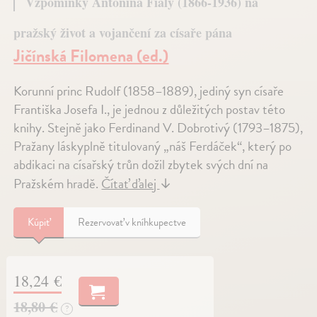
Vzpomínky Antonína Fialy (1866-1936) na
pražský život a vojančení za císaře pána
Jičínská Filomena (ed.)
Korunní princ Rudolf (1858–1889), jediný syn císaře
Františka Josefa I., je jednou z důležitých postav této
knihy. Stejně jako Ferdinand V. Dobrotivý (1793–1875),
Pražany láskyplně titulovaný „náš Ferdáček“, který po
abdikaci na císařský trůn dožil zbytek svých dní na
Pražském hradě.
Čítať ďalej
↓
Kúpiť
Rezervovať v kníhkupectve
18,24 €
18,80 €
?