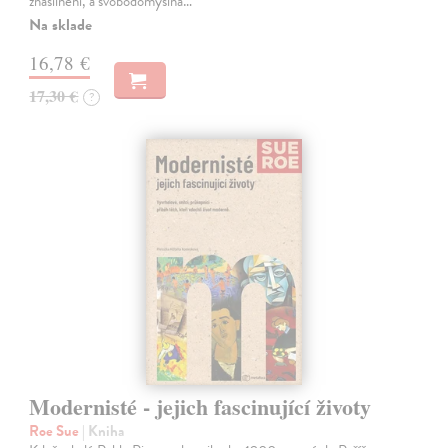
znásilnění, a svobodomyslná…
Na sklade
16,78 €
17,30 €
?
Modernisté - jejich fascinující životy
Roe Sue
| Kniha