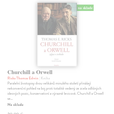
na sklade
Churchill a Orwell
Ricks Thomas Edwin
| Kniha
Paralelní životopisy dvou velikánů minulého století přinášejí
nekonvenční pohled na boj proti totalitě vedený ze zcela odlišných
ideových pozic, konzervativní a výrazně levicové. Churchill a Orwell
se…
Na sklade