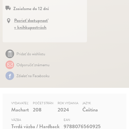
Zasielame do 12 dní
Pozrieť dostupnosť
v kníhkupectvách
Pridať do wishlistu
Odporučiť známemu
Zdielať na Facebooku
VYDAVATEĽ
POČET STRÁN
ROK VYDANIA
JAZYK
Machart
208
2024
Čeština
VÄZBA
EAN
Tvrdá väzba / Hardback
9788076560925