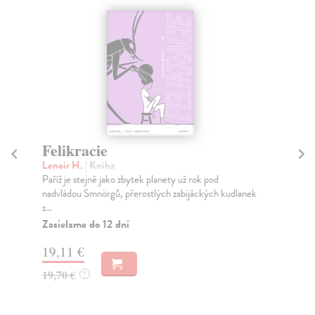
Felikracie
Al
d
Lenoir H.
| Kniha
Paříž je stejně jako zbytek planety už rok pod
Car
nadvládou Smnörgů, přerostlých zabijáckých kudlanek
Sou
z...
Ale
Zasielame do 12 dní
Za
19,11 €
26
19,70 €
?
28