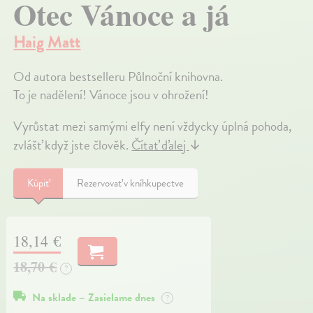
Otec Vánoce a já
Haig Matt
Od autora bestselleru Půlnoční knihovna.
To je nadělení! Vánoce jsou v ohrožení!
Vyrůstat mezi samými elfy není vždycky úplná pohoda,
zvlášť když jste člověk.
Čítať ďalej
↓
Kúpiť
Rezervovať v kníhkupectve
18,14 €
18,70 €
?
Na sklade – Zasielame dnes
?