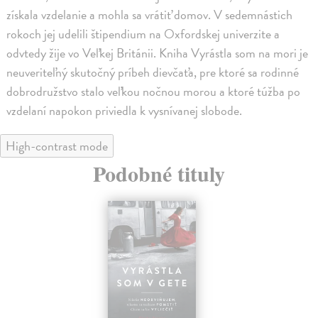
získala vzdelanie a mohla sa vrátiť domov. V sedemnástich
rokoch jej udelili štipendium na Oxfordskej univerzite a
odvtedy žije vo Veľkej Británii. Kniha Vyrástla som na mori je
neuveriteľný skutočný príbeh dievčaťa, pre ktoré sa rodinné
dobrodružstvo stalo veľkou nočnou morou a ktoré túžba po
vzdelaní napokon priviedla k vysnívanej slobode.
High-contrast mode
Podobné tituly