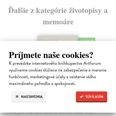
Ďalšie z kategórie životopisy a
memoáre
na sklade
Príjmete naše cookies?
K prevádzke internetového kníhkupectva Artforum
využívame cookies slúžiace na zabezpečenie a meranie
funkčnosti, marketingové účely a zaistenie vášho
maximálneho pohodlia a spokojnosti.
NASTAVENIA
SÚHLASÍM
Táňa / Praha 3 / Žižkov
Zelbová Marie
| Kniha
Nikdy jsme nebyli úplně standardní žižkovská rodina. Vítejte v