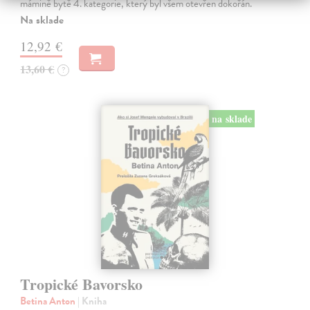
mámině bytě 4. kategorie, který byl všem otevřen dokořán.
Na sklade
12,92 €
13,60 €
?
na sklade
Tropické Bavorsko
Betina Anton
| Kniha