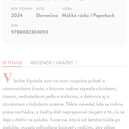
ROK VYDANIA
JAZYK
VÄZBA
2024
Slovenčina
Mäkká väzba / Paperback
EAN
9788082303059
O TITULE
RECENZIE / UKÁŽKY
2
V
knihe Vyrástla som na mori rozpráva príbeh o
námorníckom živote, v ktorom rodina zápasila s búrkami,
útesmi, nedostatkom jedla a izoláciou, a dokonca aj o
stroskotaní v Indickom oceáne. Nikto nevedel, kde sa rodina
práve nachádza, a žiadny štát neprejavoval záujem o to, čo sa
deje s deťmi na palube. Suzanne, ktorá od detstva túžila po
stabilite, musela odhodlane bojovať s rodičmi, aby vôbec