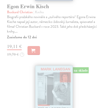
Egon Erwin Kisch
Buckard Christian
| Kniha
Biografii pražského novináře a „zuřivého reportéra“ Egona Erwina
Kische napsal její autor, německo-židovský žurnalista, spisovatel a
filmař Christian Buckard v roce 2023. Také jeho dvě předcházející
knihy,…
Zasielame do 12 dní
19,11 €
19,70 €
?
na sklade