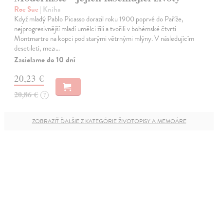
Roe Sue
| Kniha
Když mladý Pablo Picasso dorazil roku 1900 poprvé do Paříže,
nejprogresivnější mladí umělci žili a tvořili v bohémské čtvrti
Montmartre na kopci pod starými větrnými mlýny. V následujícím
desetiletí, mezi…
Zasielame do 10 dní
20,23 €
20,86 €
?
ZOBRAZIŤ ĎALŠIE Z KATEGÓRIE ŽIVOTOPISY A MEMOÁRE