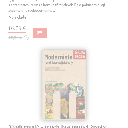
konzervativní romské komunitě finských Kale pokusem o její
znásilnění, a svobodomyslná…
Na sklade
16,78 €
17,30 €
?
Modernisté - jejich fascinující životy