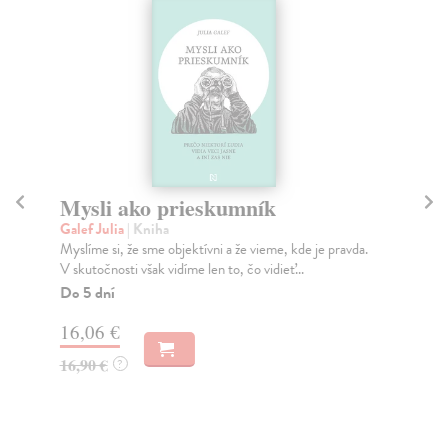
na sklade
Memento Mori
Gál Fedor
| Kniha
de je pravda.
Jednotlivé kapitoly knihy diskutujú témy vzťahu života
..
a smrti, schopnosti a ochoty ľudí obetovať ži...
Na sklade
?
4,75 €
5,00 €
?