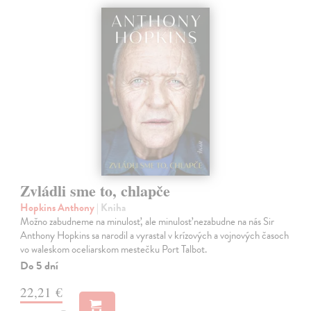
Zvládli sme to, chlapče
Hopkins Anthony
| Kniha
Možno zabudneme na minulosť, ale minulosť nezabudne na nás Sir
Anthony Hopkins sa narodil a vyrastal v krízových a vojnových časoch
vo waleskom oceliarskom mestečku Port Talbot.
Do 5 dní
22,21 €