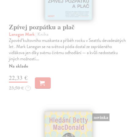
Zpívej pozpátku a plač
Lanegan Mark
| Kniha
Zpověď kultovního muzikanta a příběh rocku v Seattlu devadesátých
let . Mark Lanegan se na světová pódia dostal ze zaprášeného
vidlákova jen díky svému čirému odhodlání — a kvůli nedostatku
jiných možností.…
Na sklade
22,33 €
23,50 €
?
novinka