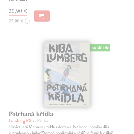
20,90 €
22,00 €
?
na sklade
Potrhaná křídla
Lumberg Kiba
| Kniha
Třináctiletá Memesa utekla z domova. Na konci prvního dílu
vygradovalo všudypřítomné ponižování a násilí na ženách v silně