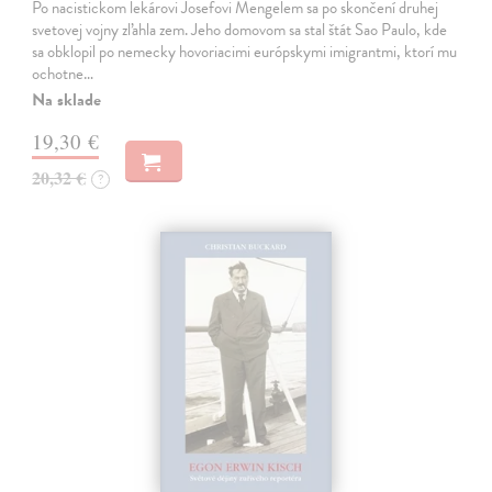
Po nacistickom lekárovi Josefovi Mengelem sa po skončení druhej
svetovej vojny zľahla zem. Jeho domovom sa stal štát Sao Paulo, kde
sa obklopil po nemecky hovoriacimi európskymi imigrantmi, ktorí mu
ochotne…
Na sklade
19,30 €
20,32 €
?