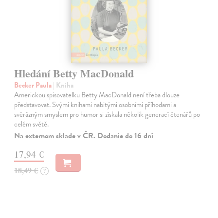
Hledání Betty MacDonald
Becker Paula
| Kniha
Americkou spisovatelku Betty MacDonald není třeba dlouze
představovat. Svými knihami nabitými osobními příhodami a
svérázným smyslem pro humor si získala několik generací čtenářů po
celém světě.
Na externom sklade v ČR. Dodanie do 16 dní
17,94 €
18,49 €
?