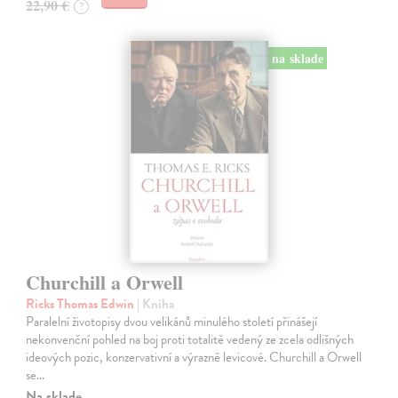
22,90 €
?
na sklade
Churchill a Orwell
Ricks Thomas Edwin
| Kniha
Paralelní životopisy dvou velikánů minulého století přinášejí
nekonvenční pohled na boj proti totalitě vedený ze zcela odlišných
ideových pozic, konzervativní a výrazně levicové. Churchill a Orwell
se…
Na sklade