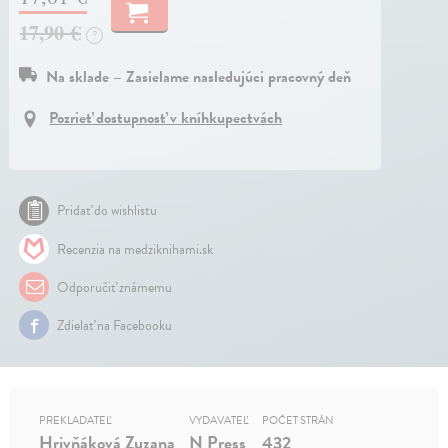
17,90 €
?
Na sklade – Zasielame nasledujúci pracovný deň
Pozrieť dostupnosť v kníhkupectvách
Pridať do wishlistu
Recenzia na medziknihami.sk
Odporučiť známemu
Zdielať na Facebooku
PREKLADATEĽ
VYDAVATEĽ
POČET STRÁN
Hrivňáková Zuzana
N Press
432