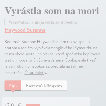
Vyrástla som na mori
Wavewalker a moja cesta za slobodou
Heywood Suzanne
Keď mala Suzanne Heywood sedem rokov, spolu s
bratom a rodičmi vyplávala z anglického Plymouthu na
cestu okolo sveta. Ich plavba, ktorá spočiatku kopírovala
tretiu impozantnú výpravu Jamesa Cooka, mala trvať
len tri roky, no napokon sa predĺžila na takmer
desaťročie.
Čítať ďalej
↓
Kúpiť
Rezervovať v kníhkupectve
17,01 €