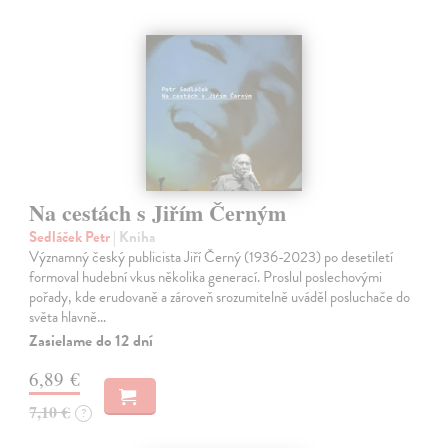
Na cestách s Jiřím Černým
Sedláček Petr
| Kniha
Významný český publicista Jiří Černý (1936-2023) po desetiletí
formoval hudební vkus několika generací. Proslul poslechovými
pořady, kde erudovaně a zároveň srozumitelně uváděl posluchače do
světa hlavně…
Zasielame do 12 dní
6,89 €
7,10 €
?