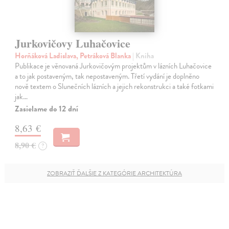
Jurkovičovy Luhačovice
Horňáková Ladislava, Petráková Blanka
| Kniha
Publikace je věnovaná Jurkovičovým projektům v lázních Luhačovice
a to jak postaveným, tak nepostaveným. Třetí vydání je doplněno
nově textem o Slunečních lázních a jejich rekonstrukci a také fotkami
jak…
Zasielame do 12 dní
8,63 €
8,90 €
?
ZOBRAZIŤ ĎALŠIE Z KATEGÓRIE ARCHITEKTÚRA