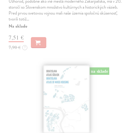
Užhorod, podobne ako iné mestá moderného Zakarpatska, má v 20.
storočí so Slovenskom množstvo kultúrnych a historických väzieb.
Pred prvou svetovou vojnou mali naše územia spoločnú skúsenosť,
tvorili totiž…
Na sklade
7,51 €
7,90 €
?
na sklade