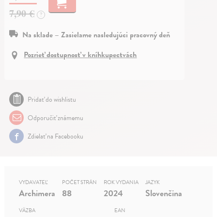
7,90 €
?
Na sklade – Zasielame nasledujúci pracovný deň
Pozrieť dostupnosť v kníhkupectvách
Pridať do wishlistu
Odporučiť známemu
Zdielať na Facebooku
VYDAVATEĽ
POČET STRÁN
ROK VYDANIA
JAZYK
Archimera
88
2024
Slovenčina
VÄZBA
EAN