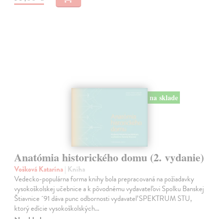
na sklade
Anatómia historického domu (2. vydanie)
Vošková Katarína
| Kniha
Vedecko-populárna forma knihy bola prepracovaná na požiadavky
vysokoškolskej učebnice a k pôvodnému vydavateľovi Spolku Banskej
Štiavnice ´91 dáva punc odbornosti vydavateľ SPEKTRUM STU,
ktorý edície vysokoškolských…