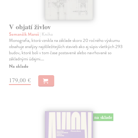
V objatí živlov
Semančík Maroš
| Kniha
Monografia, ktorá vznikla na základe skoro 20 ročného výskumu
obsahuje analýzy najdôležitejších stavieb ako aj súpis všetkých 293
budov, ktoré boli v tom čase postavené alebo navrhované so
základnými údajmi.…
Na sklade
179,00 €
na sklade