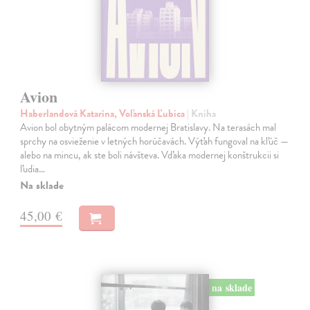
Avion
Haberlandová Katarína, Voľanská Ľubica
| Kniha
Avion bol obytným palácom modernej Bratislavy. Na terasách mal
sprchy na osvieženie v letných horúčavách. Výťah fungoval na kľúč —
alebo na mincu, ak ste boli návšteva. Vďaka modernej konštrukcii si
ľudia…
Na sklade
45,00 €
na sklade