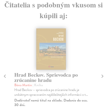
Čitatelia s podobným vkusom si
kúpili aj:
Hrad Beckov. Sprievodca po
P
zrúcanine hradu
Ti
Kni
Bóna Martin
| Kniha
jed
Hrad Beckov – sprievodca po zrúcanine hradu je
div
unikátnym spracovaním najdôležitejších informácii o t...
Na
Dodávateľ nemá titul na sklade. Dodanie do cca.
30 dní.