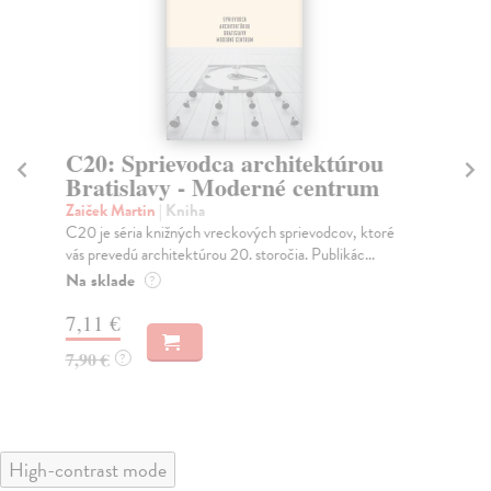
C20: Sprievodca architektúrou
C
Bratislavy - Moderné centrum
T
Zaiček Martin
| Kniha
Za
C20 je séria knižných vreckových sprievodcov, ktoré
Pub
vás prevedú architektúrou 20. storočia. Publikác...
pam
Na sklade
Na
?
7,11 €
7,
7,90 €
7,
?
High-contrast mode