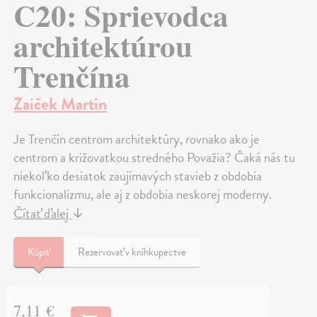
C20: Sprievodca
architektúrou
Trenčína
Zaiček Martin
Je Trenčín centrom architektúry, rovnako ako je
centrom a križovatkou stredného Považia? Čaká nás tu
niekoľko desiatok zaujímavých stavieb z obdobia
funkcionalizmu, ale aj z obdobia neskorej moderny.
Čítať ďalej
↓
Kúpiť
Rezervovať v kníhkupectve
7,11 €