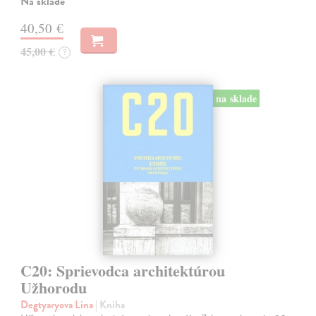
Na sklade
40,50 €
45,00 €
?
na sklade
C20: Sprievodca architektúrou
Užhorodu
Degtyaryova Lina
| Kniha