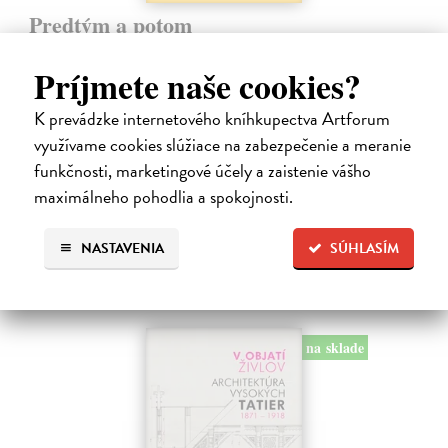
Predtým a potom
Vallo Matúš
| Kniha
Predtým tu bola vízia skupiny nadšencov, ktorí chceli premeniť
Príjmete naše cookies?
hlavné mesto Slovenska na modernú európsku metropolu. Dnes je tu
Bratislava a jej primátor Matúš Vallo, ktorí ukazujú, že aj zdanlivo
K prevádzke internetového kníhkupectva Artforum
naivné…
využívame cookies slúžiace na zabezpečenie a meranie
Na sklade
funkčnosti, marketingové účely a zaistenie vášho
18,55 €
maximálneho pohodlia a spokojnosti.
19,95 €
?
NASTAVENIA
SÚHLASÍM
na sklade