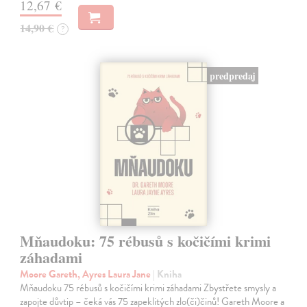
12,67 €
14,90 €
?
predpredaj
Mňaudoku: 75 rébusů s kočičími krimi
záhadami
Moore Gareth, Ayres Laura Jane
| Kniha
Mňaudoku 75 rébusů s kočičími krimi záhadami Zbystřete smysly a
zapojte důvtip – čeká vás 75 zapeklitých zlo(či)činů! Gareth Moore a