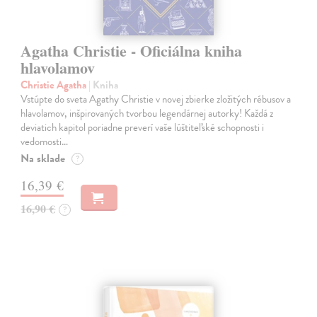
Agatha Christie - Oficiálna kniha
hlavolamov
Christie Agatha
| Kniha
Vstúpte do sveta Agathy Christie v novej zbierke zložitých rébusov a
hlavolamov, inšpirovaných tvorbou legendárnej autorky! Každá z
deviatich kapitol poriadne preverí vaše lúštiteľské schopnosti i
vedomosti…
Na sklade
?
16,39 €
16,90 €
?