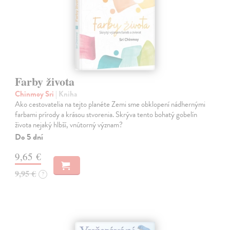
Farby života
Chinmoy Sri
| Kniha
Ako cestovatelia na tejto planéte Zemi sme obklopení nádhernými
farbami prírody a krásou stvorenia. Skrýva tento bohatý gobelín
života nejaký hlbší, vnútorný význam?
Do 5 dní
9,65 €
9,95 €
?