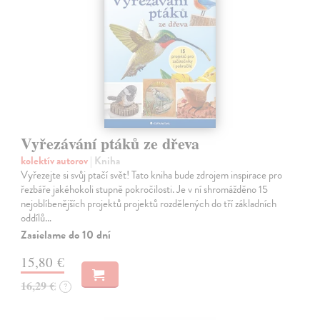
Vyřezávání ptáků ze dřeva
kolektív autorov
| Kniha
Vyřezejte si svůj ptačí svět! Tato kniha bude zdrojem inspirace pro
řezbáře jakéhokoli stupně pokročilosti. Je v ní shromážděno 15
nejoblíbenějších projektů projektů rozdělených do tří základních
oddílů…
Zasielame do 10 dní
15,80 €
16,29 €
?