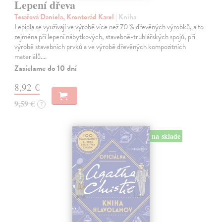
Lepení dřeva
Tesařová Daniela, Krontorád Karel
| Kniha
Lepidla se využívají ve výrobě více než 70 % dřevěných výrobků, a to
zejména při lepení nábytkových, stavebně-truhlářských spojů, při
výrobě stavebních prvků a ve výrobě dřevěných kompozitních
materiálů.…
Zasielame do 10 dní
8,92 €
9,59 €
?
na sklade