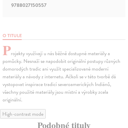
9788027150557
O TITULE
P
rojekty využívají u nás běžně dostupné materiály a
pomůcky. Nesnaží se napodobit originální postupy různých
domorodých tradic ani využít specializované moderní
materiály a návody z internetu. Ačkoli se v této tvorbě dá
vystopovat inspirace tradicí severoamerických Indiánů,
všechny použité materiály jsou místní a výrobky zcela
originální.
High-contrast mode
Podobné tituly