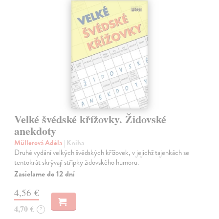
Velké švédské křížovky. Židovské
anekdoty
Müllerová Adéla
| Kniha
Druhé vydání velkých švédských křížovek, v jejichž tajenkách se
tentokrát skrývají střípky židovského humoru.
Zasielame do 12 dní
4,56 €
4,70 €
?