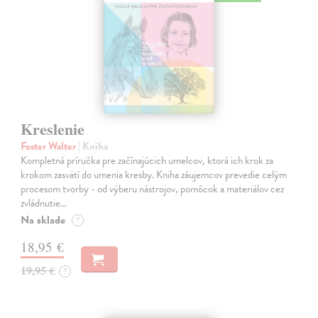
Kreslenie
Foster Walter
| Kniha
Kompletná príručka pre začínajúcich umelcov, ktorá ich krok za
krokom zasvätí do umenia kresby. Kniha záujemcov prevedie celým
procesom tvorby - od výberu nástrojov, pomôcok a materiálov cez
zvládnutie…
Na sklade
?
18,95 €
19,95 €
?