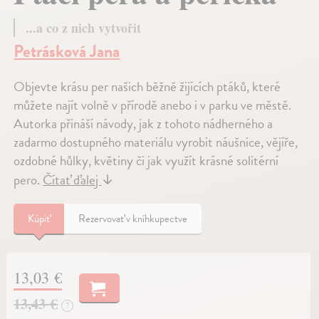
...a co z nich vytvořit
Petrásková Jana
Objevte krásu per našich běžně žijících ptáků, které
můžete najít volně v přírodě anebo i v parku ve městě.
Autorka přináší návody, jak z tohoto nádherného a
zadarmo dostupného materiálu vyrobit náušnice, vějíře,
ozdobné hůlky, květiny či jak využít krásné solitérní
pero.
Čítať ďalej
↓
Kúpiť
Rezervovať v kníhkupectve
13,03 €
13,43 €
?