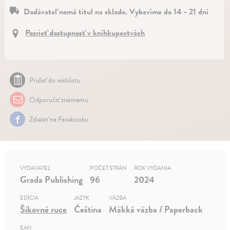
Dodávateľ nemá titul na sklade. Vybavíme do 14 - 21 dní
Pozrieť dostupnosť v kníhkupectvách
Pridať do wishlistu
Odporučiť známemu
Zdielať na Facebooku
VYDAVATEĽ
POČET STRÁN
ROK VYDANIA
Grada Publishing
96
2024
EDÍCIA
JAZYK
VÄZBA
Šikovné ruce
Čeština
Mäkká väzba / Paperback
EAN