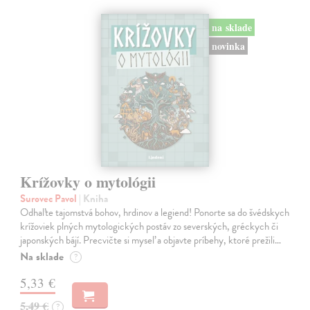
na sklade
novinka
Krížovky o mytológii
Surovec Pavol
| Kniha
Odhaľte tajomstvá bohov, hrdinov a legiend! Ponorte sa do švédskych
krížoviek plných mytologických postáv zo severských, gréckych či
japonských bájí. Precvičte si myseľ a objavte príbehy, ktoré prežili…
Na sklade
?
5,33 €
5,49 €
?