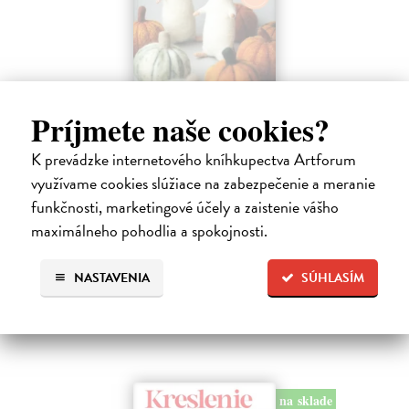
Plstenie. Návody na celý rok
Príjmete naše cookies?
Masárová Marína
| Kniha
K prevádzke internetového kníhkupectva Artforum
Ponorte sa do sveta vlny a vlastnoručne vyrobených plstených
vecičiek. Kniha obsahuje informácie o druhoch vlny a potrebných
využívame cookies slúžiace na zabezpečenie a meranie
pomôckach, taktiež podrobne popisuje základné techniky suchého
funkčnosti, marketingové účely a zaistenie vášho
plstenia.
maximálneho pohodlia a spokojnosti.
Na sklade
?
28,90 €
NASTAVENIA
SÚHLASÍM
na sklade