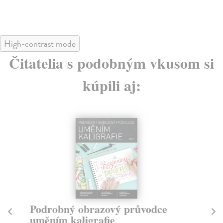
High-contrast mode
Čitatelia s podobným vkusom si
kúpili aj:
Podrobný obrazový průvodce
G
uměním kaligrafie
Kra