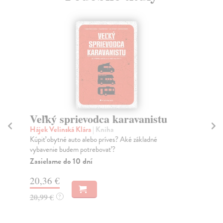
Veľký sprievodca karavanistu
O
Hájek Velinská Klára
| Kniha
Mo
Kúpiť obytné auto alebo príves? Aké základné
Kni
vybavenie budem potrebovať?
tov
Zasielame do 10 dní
Za
20,36 €
17
20,99 €
17
?