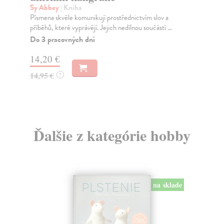
NE
Sy Abbey
| Kniha
KD
Písmena skvěle komunikují prostřednictvím slov a
Doh
příběhů, které vyprávějí. Jejich nedílnou součástí ...
Za
Do 3 pracovných dní
16
14,20 €
16
14,95 €
?
Ďalšie z kategórie hobby
na sklade