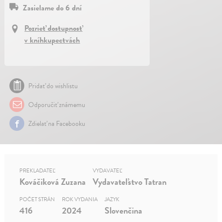
Zasielame do 6 dní
Pozrieť dostupnosť
v kníhkupectvách
Pridať do wishlistu
Odporučiť známemu
Zdielať na Facebooku
PREKLADATEĽ
VYDAVATEĽ
Kováčiková Zuzana
Vydavateľstvo Tatran
POČET STRÁN
ROK VYDANIA
JAZYK
416
2024
Slovenčina