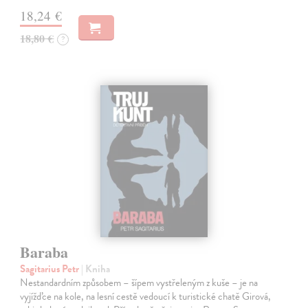
18,24 €
18,80 €
?
Baraba
Sagitarius Petr
| Kniha
Nestandardním způsobem – šípem vystřeleným z kuše – je na
vyjížďce na kole, na lesní cestě vedoucí k turistické chatě Girová,