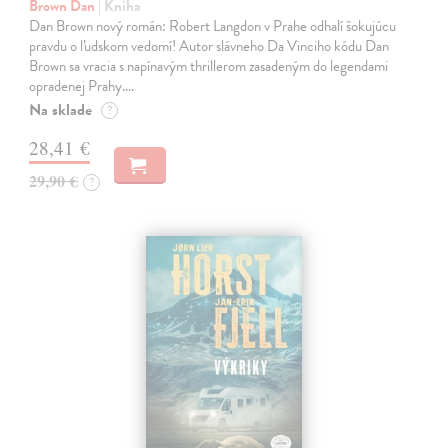
Brown Dan
| Kniha
Dan Brown nový román: Robert Langdon v Prahe odhalí šokujúcu
pravdu o ľudskom vedomí! Autor slávneho Da Vinciho kódu Dan
Brown sa vracia s napínavým thrillerom zasadeným do legendami
opradenej Prahy.…
Na sklade
?
28,41 €
29,90 €
?