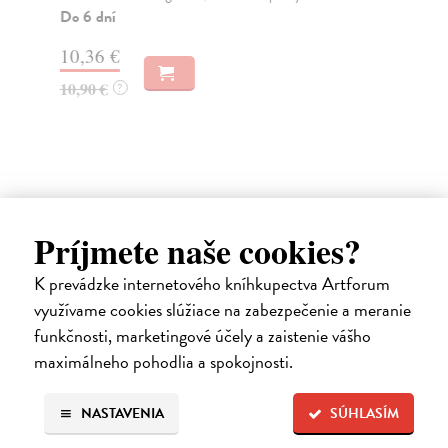
sl...
Do 6 dní
Na
10,36 €
12
10,90 €
?
12
Ďalšie z kategórie detektívky /
Príjmete naše cookies?
mystery
K prevádzke internetového kníhkupectva Artforum
využívame cookies slúžiace na zabezpečenie a meranie
funkčnosti, marketingové účely a zaistenie vášho
maximálneho pohodlia a spokojnosti.
NASTAVENIA
SÚHLASÍM