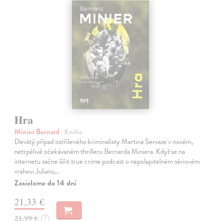
Hra
Minier Bernard
| Kniha
Devátý případ ostříleného kriminalisty Martina Servaze v novém,
netrpělivě očekávaném thrilleru Bernarda Miniera. Když se na
internetu začne šířit true crime podcast o nepolapitelném sériovém
vrahovi Julianu…
Zasielame do 14 dní
21,33 €
21,99 €
?