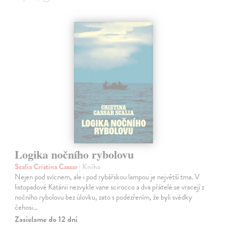
Logika nočního rybolovu
Scalia Cristina Cassar
| Kniha
Nejen pod svícnem, ale i pod rybářskou lampou je největší tma. V
listopadové Katánii nezvykle vane scirocco a dva přátelé se vracejí z
nočního rybolovu bez úlovku, zato s podezřením, že byli svědky
čehosi…
Zasielame do 12 dní