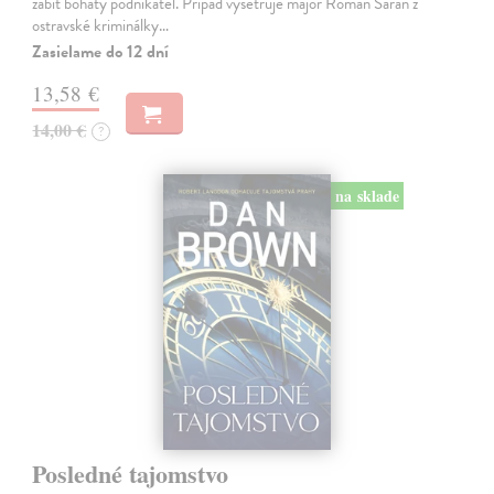
zabit bohatý podnikatel. Případ vyšetřuje major Roman Saran z
ostravské kriminálky…
Zasielame do 12 dní
13,58 €
14,00 €
?
na sklade
Posledné tajomstvo