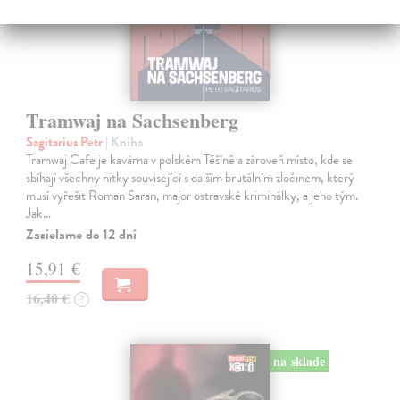
Tramwaj na Sachsenberg
Sagitarius Petr
| Kniha
Tramwaj Cafe je kavárna v polském Těšíně a zároveň místo, kde se
sbíhají všechny nitky související s dalším brutálním zločinem, který
musí vyřešit Roman Saran, major ostravské kriminálky, a jeho tým.
Jak…
Zasielame do 12 dní
15,91 €
16,40 €
?
na sklade