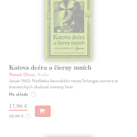
Katova dcéra a čierny mních
Pötzsch Oliver
| Kniha
Január 1663. Neďaleko bavorského mesta Schongau zomiera za
dramatických okolností miestny farár.
Na sklade
?
17,96 €
18,90 €
?