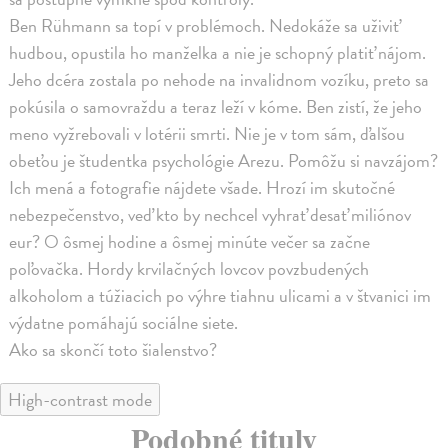
Ben Rühmann sa topí v problémoch. Nedokáže sa uživiť
hudbou, opustila ho manželka a nie je schopný platiť nájom.
Jeho dcéra zostala po nehode na invalidnom vozíku, preto sa
pokúsila o samovraždu a teraz leží v kóme. Ben zistí, že jeho
meno vyžrebovali v lotérii smrti. Nie je v tom sám, ďalšou
obeťou je študentka psychológie Arezu. Pomôžu si navzájom?
Ich mená a fotografie nájdete všade. Hrozí im skutočné
nebezpečenstvo, veď kto by nechcel vyhrať desať miliónov
eur? O ôsmej hodine a ôsmej minúte večer sa začne
poľovačka. Hordy krvilačných lovcov povzbudených
alkoholom a túžiacich po výhre tiahnu ulicami a v štvanici im
výdatne pomáhajú sociálne siete.
Ako sa skončí toto šialenstvo?
High-contrast mode
Podobné tituly