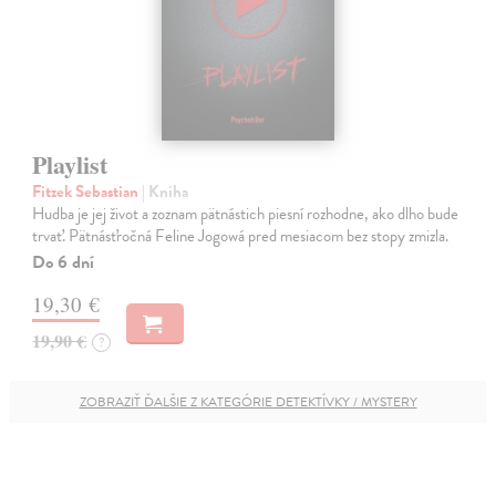
Playlist
Fitzek Sebastian
| Kniha
Hudba je jej život a zoznam pätnástich piesní rozhodne, ako dlho bude
trvať. Pätnásťročná Feline Jogowá pred mesiacom bez stopy zmizla.
Do 6 dní
19,30 €
19,90 €
?
ZOBRAZIŤ ĎALŠIE Z KATEGÓRIE DETEKTÍVKY / MYSTERY