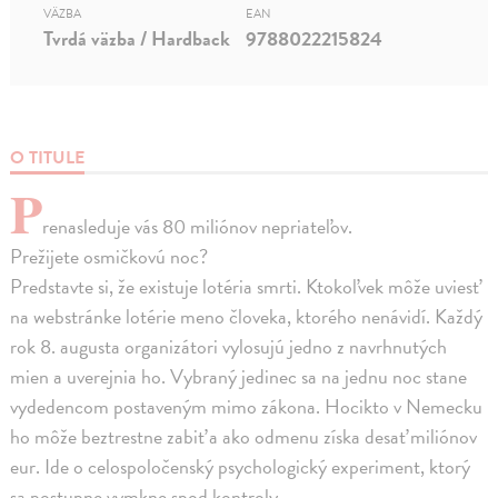
VÄZBA
EAN
Tvrdá väzba / Hardback
9788022215824
O TITULE
P
renasleduje vás 80 miliónov nepriateľov.
Prežijete osmičkovú noc?
Predstavte si, že existuje lotéria smrti. Ktokoľvek môže uviesť
na webstránke lotérie meno človeka, ktorého nenávidí. Každý
rok 8. augusta organizátori vylosujú jedno z navrhnutých
mien a uverejnia ho. Vybraný jedinec sa na jednu noc stane
vydedencom postaveným mimo zákona. Hocikto v Nemecku
ho môže beztrestne zabiť a ako odmenu získa desať miliónov
eur. Ide o celospoločenský psychologický experiment, ktorý
sa postupne vymkne spod kontroly.