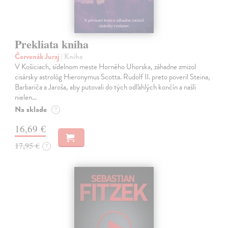
Prekliata kniha
Červenák Juraj
| Kniha
V Košiciach, sídelnom meste Horného Uhorska, záhadne zmizol
cisársky astrológ Hieronymus Scotta. Rudolf II. preto poveril Steina,
Barbariča a Jaroša, aby putovali do tých odľahlých končín a našli
nielen…
Na sklade
?
16,69 €
17,95 €
?