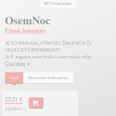
Prečítať ukážku
OsemNoc
Fitzek Sebastian
JE TO PRAVDA, VÝMYSEL ŠIALENCA ČI
VEDECKÝ EXPERIMENT?
Je 8. augusta, osem hodín a osem minút večer.
Čítať ďalej
↓
Kúpiť
Rezervovať v kníhkupectve
22,21 €
22,90 €
?