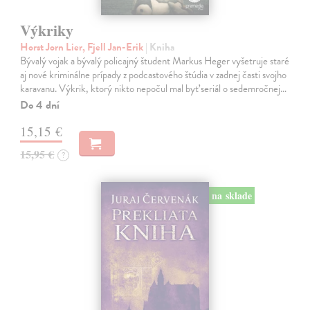
Výkriky
Horst Jorn Lier, Fjell Jan-Erik
| Kniha
Bývalý vojak a bývalý policajný študent Markus Heger vyšetruje staré
aj nové kriminálne prípady z podcastového štúdia v zadnej časti svojho
karavanu. Výkrik, ktorý nikto nepočul mal byť seriál o sedemročnej…
Do 4 dní
15,15 €
15,95 €
?
na sklade