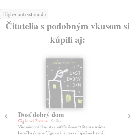
High-contrast mode
Čitatelia s podobným vkusom si
kúpili aj:
Dosť dobrý dom
R
Cigánová Zuzana
| Kniha
Mer
Viacnásobná finalistka súťaže Anasoft litera a známa
Pas
herečka Zuzana Cigánová, autorka úspešných novi...
roz