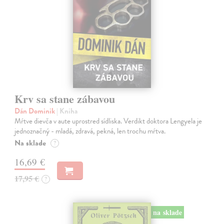
Krv sa stane zábavou
Dán Dominik
| Kniha
Mŕtve dievča v aute uprostred sídliska. Verdikt doktora Lengyela je
jednoznačný - mladá, zdravá, pekná, len trochu mŕtva.
Na sklade
?
16,69 €
17,95 €
?
na sklade