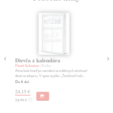
Dievča z kalendára
M
Fitzek Sebastian
| Kniha
Fit
Alma bola hneď po narodení za zvláštnych okolností
Sta
daná na adopciu. V spise sa píše: „Totožnosť rodi...
zre
Do 6 dní
Do
24,15 €
21
24,90 €
21
?