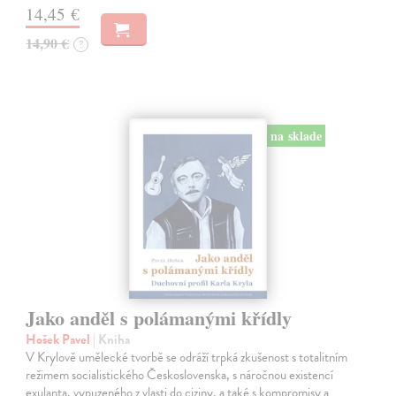
14,45 €
14,90 €
?
na sklade
Jako anděl s polámanými křídly
Hošek Pavel
| Kniha
V Krylově umělecké tvorbě se odráží trpká zkušenost s totalitním
režimem socialistického Československa, s náročnou existencí
exulanta, vypuzeného z vlasti do ciziny, a také s kompromisy a