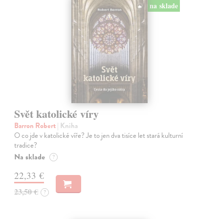
na sklade
Svět katolické víry
Barron Robert
| Kniha
O co jde v katolické víře? Je to jen dva tisíce let stará kulturní
tradice?
Na sklade
?
22,33 €
23,50 €
?