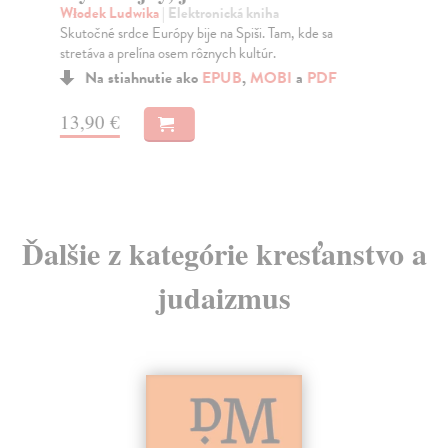
v
Włodek Ludwika
| Elektronická kniha
Skutočné srdce Európy bije na Spiši. Tam, kde sa
Gra
stretáva a prelína osem rôznych kultúr.
Za 
neb
Na stiahnutie ako
EPUB
,
MOBI
a
PDF
13,90 €
19
Ďalšie z kategórie kresťanstvo a
judaizmus