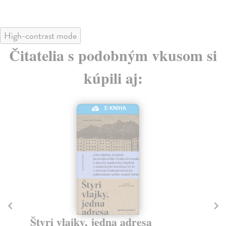
High-contrast mode
Čitatelia s podobným vkusom si
kúpili aj:
E-KNIHA
Štyri vlajky, jedna adresa
D