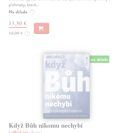
přehmaty, které…
Na sklade
?
13,30 €
14,00 €
?
na sklade
Když Bůh nikomu nechybí
Loffeld Jan
| Kniha