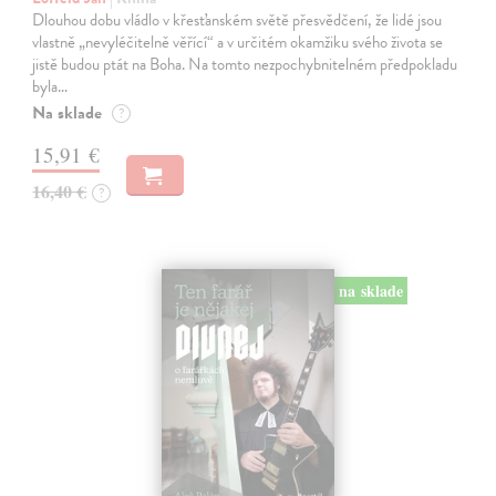
Dlouhou dobu vládlo v křesťanském světě přesvědčení, že lidé jsou
vlastně „nevyléčitelně věřící“ a v určitém okamžiku svého života se
jistě budou ptát na Boha. Na tomto nezpochybnitelném předpokladu
byla…
Na sklade
?
15,91 €
16,40 €
?
na sklade