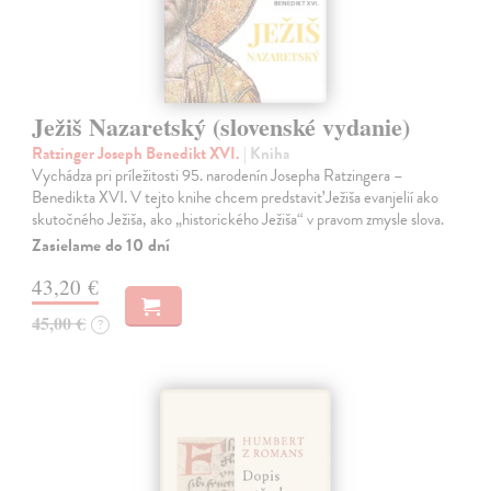
Ježiš Nazaretský (slovenské vydanie)
Ratzinger Joseph Benedikt XVI.
| Kniha
Vychádza pri príležitosti 95. narodenín Josepha Ratzingera –
Benedikta XVI. V tejto knihe chcem predstaviť Ježiša evanjelií ako
skutočného Ježiša, ako „historického Ježiša“ v pravom zmysle slova.
Zasielame do 10 dní
43,20 €
45,00 €
?