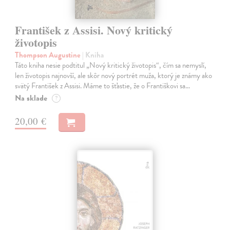
František z Assisi. Nový kritický
životopis
Thompson Augustine
| Kniha
Táto kniha nesie podtitul „Nový kritický životopis“, čím sa nemyslí,
len životopis najnovší, ale skôr nový portrét muža, ktorý je známy ako
svätý František z Assisi. Máme to šťastie, že o Františkovi sa…
Na sklade
?
20,00 €