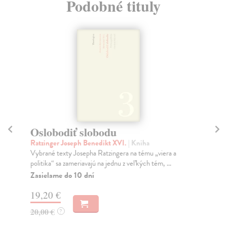
Podobné tituly
Oslobodiť slobodu
C
Ratzinger Joseph Benedikt XVI.
| Kniha
Ri
Vybrané texty Josepha Ratzingera na tému „viera a
Dne
politika“ sa zame­riavajú na jednu z veľkých tém, ...
z m
Zasielame do 10 dní
Na
19,20 €
21
20,00 €
22
?