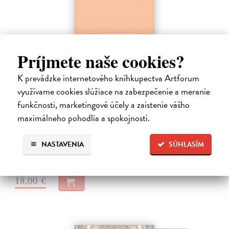
Príjmete naše cookies?
K prevádzke internetového kníhkupectva Artforum
Dominik Mokoš OFM (1718-1776) a jeho
kazateľská tvorba
využívame cookies slúžiace na zabezpečenie a meranie
funkčnosti, marketingové účely a zaistenie vášho
Škovierová Angela
| Kniha
Ide o titul, ktorým naše vydavateľstvo pokračuje v mapovaní
maximálneho pohodlia a spokojnosti.
františkánskeho príspevku k našej kultúre. Františkán Dominik
Mokoš patril medzi najplodnejších a najpozoruhodnejších slovenských
NASTAVENIA
SÚHLASÍM
autorov homiletickej…
Zasielame do 14 dní
18,00 €