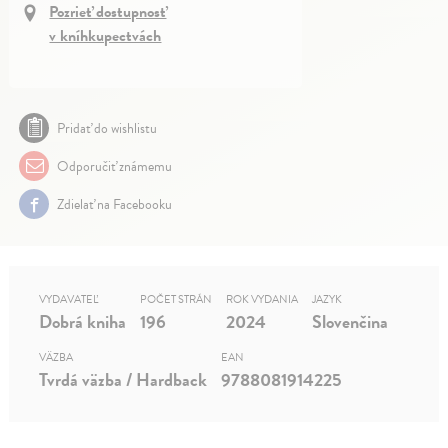
Pozrieť dostupnosť
v kníhkupectvách
Pridať do wishlistu
Odporučiť známemu
Zdielať na Facebooku
VYDAVATEĽ
POČET STRÁN
ROK VYDANIA
JAZYK
Dobrá kniha
196
2024
Slovenčina
VÄZBA
EAN
Tvrdá väzba / Hardback
9788081914225