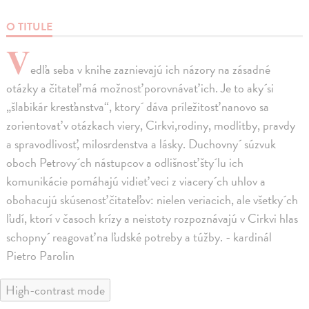
O TITULE
V
edľa seba v knihe zaznievajú ich názory na zásadné
otázky a čitateľ má možnosť porovnávať ich. Je to aky´si
„šlabikár kresťanstva“, ktory´ dáva príležitosť nanovo sa
zorientovať v otázkach viery, Cirkvi,rodiny, modlitby, pravdy
a spravodlivosť, milosrdenstva a lásky. Duchovny´ súzvuk
oboch Petrovy´ch nástupcov a odlišnosť šty´lu ich
komunikácie pomáhajú vidieť veci z viacery´ch uhlov a
obohacujú skúsenosť čitateľov: nielen veriacich, ale všetky´ch
ľudí, ktorí v časoch krízy a neistoty rozpoznávajú v Cirkvi hlas
schopny´ reagovať na ľudské potreby a túžby. - kardinál
Pietro Parolin
High-contrast mode