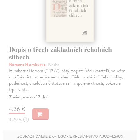
Dopis o třech základních řeholních
slibech
Romans Humbert z
| Kniha
Humbert z Romans († 1277), pátý magistr Řádu kazatelů, ve svém
okružním listu adresovaném celému řádu rozebírá tři řeholní sliby,
poslušnost, chudobu a čistotu, a s nimi spojené ctnosti, pokoru a
trpělivost.…
Zasielame do 12 dní
4,56 €
4,70 €
?
ZOBRAZIŤ ĎALŠIE Z KATEGÓRIE KRESŤANSTVO A JUDAIZMUS