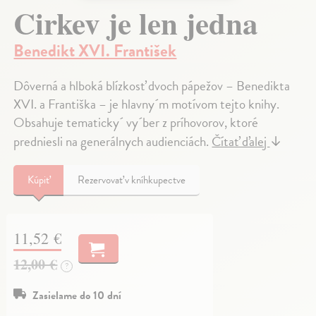
Cirkev je len jedna
Benedikt XVI. František
Dôverná a hlboká blízkosť dvoch pápežov – Benedikta
XVI. a Františka – je hlavny´m motívom tejto knihy.
Obsahuje tematicky´ vy´ber z príhovorov, ktoré
predniesli na generálnych audienciách.
Čítať ďalej
↓
Kúpiť
Rezervovať v kníhkupectve
11,52 €
12,00 €
?
Zasielame do 10 dní