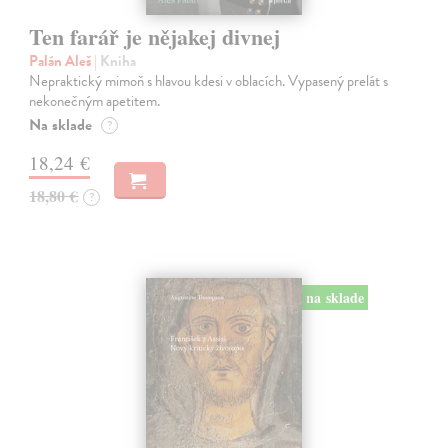
Ten farář je nějakej divnej
Palán Aleš
| Kniha
Nepraktický mimoň s hlavou kdesi v oblacích. Vypasený prelát s
nekonečným apetitem.
Na sklade
?
18,24 €
18,80 €
?
na sklade