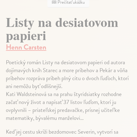
Prečítať ukážku
Listy na desiatovom
papieri
Henn Carsten
Poetický román Listy na desiatovom papieri od autora
dojímavých kníh Starec a more príbehov a Pekár a vôňa
príbehov rozpráva príbeh plný citu o dvoch ľuďoch, ktorí
ani nemôžu byť odlišnejší.
Kati Waldsteinová sa na prahu štyridsiatky rozhodne
začať nový život a napísať 37 listov ľuďom, ktorí ju
ovplyvnili – priateľskej predavačke, prísnej učiteľke
matematiky, bývalému manželovi…
Keď jej cestu skríži bezdomovec Severin, vytvorí sa