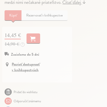
medzi nimi nečakané priateľstvo.
Čítať ďalej
↓
Kúpiť
Rezervovať v kníhkupectve
14,45 €
14,90 €
?
Zasielame do 5 dní
Pozrieť dostupnosť
v kníhkupectvách
Pridať do wishlistu
Odporučiť známemu