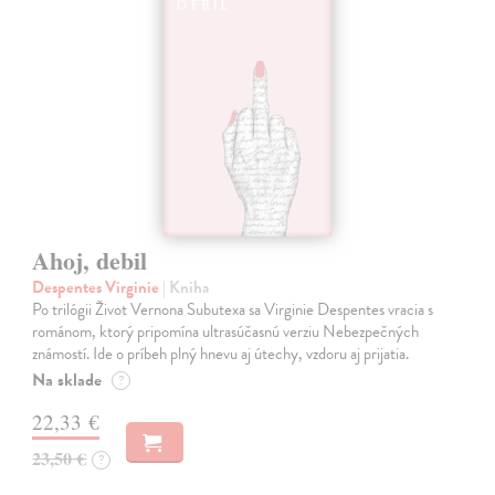
Ahoj, debil
Despentes Virginie
| Kniha
Po trilógii Život Vernona Subutexa sa Virginie Despentes vracia s
románom, ktorý pripomína ultrasúčasnú verziu Nebezpečných
známostí. Ide o príbeh plný hnevu aj útechy, vzdoru aj prijatia.
Na sklade
?
22,33 €
23,50 €
?