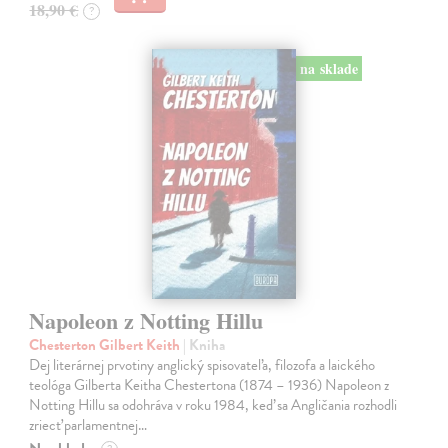
18,90 €
?
na sklade
Napoleon z Notting Hillu
Chesterton Gilbert Keith
| Kniha
Dej literárnej prvotiny anglický spisovateľa, filozofa a laického
teológa Gilberta Keitha Chestertona (1874 – 1936) Napoleon z
Notting Hillu sa odohráva v roku 1984, keď sa Angličania rozhodli
zriecť parlamentnej…