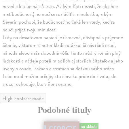
nevedia k sebe nájsť cestu. Až kým Kati nezistí, že ak chce
mať budúcnosť, nemusí sa rozlúčiť s minulosťou, a kým
Severin pochopí, že budúcnosť ho čaká len vtedy, keď sa
naučí prijať svoju minulosť.
Listy na desiatovom papieri je úsmevné, dôvtipné a príjemné
čítanie, v ktorom si autor kladie otázku, či nás riadi osud,
náhoda alebo naša slobodná vôľa. Tento múdry román plný
ľudskosti a nádeje poteší mladších aj starších čitateľov a jeho
úvahy o osude, láskach a stratách sa dotknú vášho srdca.
Lebo osud možno určuje, kto človeku príde do života, ale
srdce rozhoduje, kto v ňom ostane.
High-contrast mode
Podobné tituly
na sklade