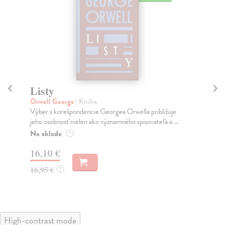
Listy
O
Orwell George
| Kniha
Vid
Výber z korešpondencie Georgea Orwella približuje
„Ne
jeho osobnosť nielen ako významného spisovateľa a ...
poc
Na sklade
Na
?
16,10 €
17
16,95 €
17
?
High-contrast mode