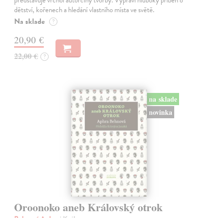
dětství, kořenech a hledání vlastního místa ve světě.
Na sklade
?
20,90 €
22,00 €
?
na sklade
novinka
Oroonoko aneb Královský otrok