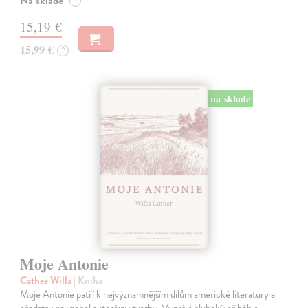
Na sklade
?
15,19 €
15,99 €
?
na sklade
Moje Antonie
Cather Willa
| Kniha
Moje Antonie patří k nejvýznamnějším dílům americké literatury a
představuje vrchol autorčiny tvorby. Vypráví hluboký příběh o