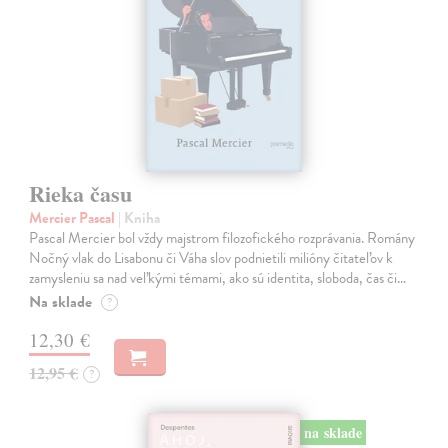
Rieka času
Mercier Pascal
| Kniha
Pascal Mercier bol vždy majstrom filozofického rozprávania. Romány
Nočný vlak do Lisabonu či Váha slov podnietili milióny čitateľov k
zamysleniu sa nad veľkými témami, ako sú identita, sloboda, čas či…
Na sklade
?
12,30 €
12,95 €
?
na sklade