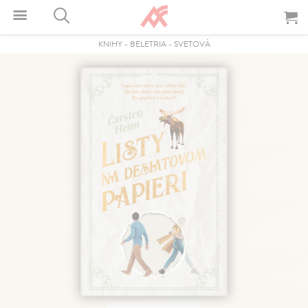
KNIHY
-
BELETRIA
-
SVETOVÁ