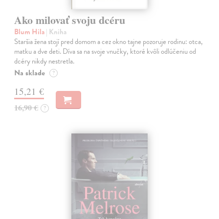
Ako milovať svoju dcéru
Blum Hila
| Kniha
Staršia žena stojí pred domom a cez okno tajne pozoruje rodinu: otca,
matku a dve deti. Díva sa na svoje vnučky, ktoré kvôli odlúčeniu od
dcéry nikdy nestretla.
Na sklade
?
15,21 €
16,90 €
?