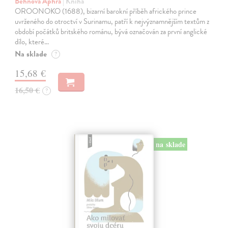
Behnová Aphra
| Kniha
OROONOKO (1688), bizarní barokní příběh afrického prince
uvrženého do otroctví v Surinamu, patří k nejvýznamnějším textům z
období počátků britského románu, bývá označován za první anglické
dílo, které…
Na sklade
?
15,68 €
16,50 €
?
na sklade