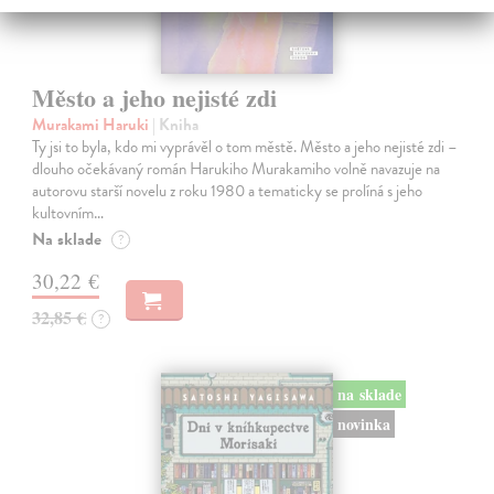
Město a jeho nejisté zdi
Murakami Haruki
| Kniha
Ty jsi to byla, kdo mi vyprávěl o tom městě. Město a jeho nejisté zdi –
dlouho očekávaný román Harukiho Murakamiho volně navazuje na
autorovu starší novelu z roku 1980 a tematicky se prolíná s jeho
kultovním…
Na sklade
?
30,22 €
32,85 €
?
na sklade
novinka