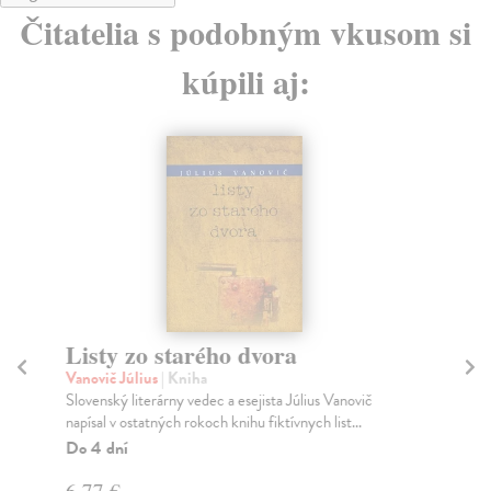
Čitatelia s podobným vkusom si
kúpili aj:
Listy zo starého dvora
L
s
Vanovič Július
| Kniha
Slovenský literárny vedec a esejista Július Vanovič
Hal
napísal v ostatných rokoch knihu fiktívnych list...
Kn
HAL
Do 4 dní
svo
6,77 €