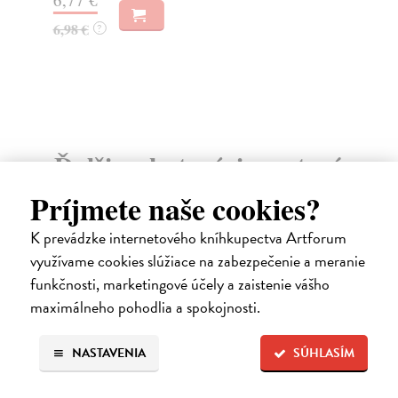
Do
6,98 €
?
12
12
Ďalšie z kategórie svetová
beletria
Príjmete naše cookies?
K prevádzke internetového kníhkupectva Artforum
na sklade
využívame cookies slúžiace na zabezpečenie a meranie
novinka
funkčnosti, marketingové účely a zaistenie vášho
maximálneho pohodlia a spokojnosti.
NASTAVENIA
SÚHLASÍM