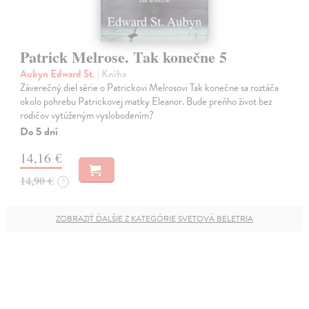
Patrick Melrose. Tak konečne 5
Aubyn Edward St.
| Kniha
Záverečný diel série o Patrickovi Melrosovi Tak konečne sa roztáča
okolo pohrebu Patrickovej matky Eleanor. Bude preňho život bez
rodičov vytúženým vyslobodením?
Do 5 dní
14,16 €
14,90 €
?
ZOBRAZIŤ ĎALŠIE Z KATEGÓRIE SVETOVÁ BELETRIA