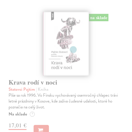
na sklade
Krava rodí v noci
Statovci Pajtim
| Kniha
Píše sa rok 1996. Vo Fínsku vychovávaný osemročný chlapec trávi
letné prázdniny v Kosove, kde zažíva čudesné udalosti, ktoré ho
poznačia na celý život.
Na sklade
?
17,01 €