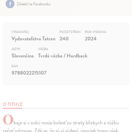
Zdielať na Facebooku
VYDAVATEĽ
POČET STRÁN
ROK VYDANIA
Vydavateľstvo Tatran
240
2024
JAZYK
VÄZBA
Slovenčina
Tvrdá väzba / Hardback
EAN
9788022215107
O TITULE
O
baja si v srdci nosia bolesť zo straty blízkych a túžbu
začať odznova. Zdá sa, že sú si súdení, napriek tomu však