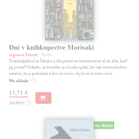
Dni v kníhkupectve Morisaki
Jagisawa Satoshi
| Kniha
Dvadsaťpäťročná Takako si žila pomerne bezstarostne až do dňa, keď
jej priateľ Hideaki, za ktorého sa chcela vydať, len tak mimochodom
oznámi, že ju podvádza a žení sa s inou. Jej život sa zrazu rúca.
Na sklade
?
13,71 €
14,90 €
?
na sklade